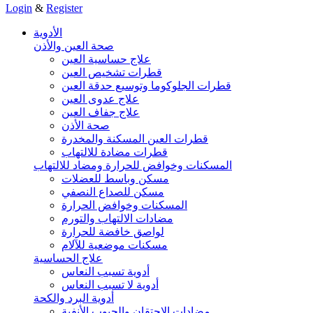
Login
&
Register
الأدوية
صحة العين والأذن
علاج حساسية العين
قطرات تشخيص العين
قطرات الجلوكوما وتوسيع حدقة العين
علاج عدوى العين
علاج جفاف العين
صحة الأذن
قطرات العين المسكنة والمخدرة
قطرات مضادة للالتهاب
المسكنات وخوافض للحرارة ومضاد للالتهاب
مسكن وباسط للعضلات
مسكن للصداع النصفي
المسكنات وخوافض الحرارة
مضادات الالتهاب والتورم
لواصق خافضة للحرارة
مسكنات موضعية للآلام
علاج الحساسية
أدوية تسبب النعاس
أدوية لا تسبب النعاس
أدوية البرد والكحة
مضادات الاحتقان والجيوب الأنفية