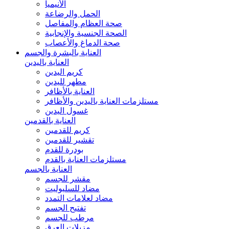
الأنيميا
الحمل والرضاعة
صحة العظام والمفاصل
الصحة الجنسية والإنجابية
صحة الدماغ والأعصاب
العناية بالبشرة والجسم
العناية باليدين
كريم اليدين
مطهر لليدين
العناية بالأظافر
مستلزمات العناية باليدين والأظافر
غسول اليدين
العناية بالقدمين
كريم للقدمين
تقشير للقدمين
بودرة للقدم
مستلزمات العناية بالقدم
العناية بالجسم
مقشر للجسم
مضاد للسليوليت
مضاد لعلامات التمدد
تفتيح الجسم
مرطب للجسم
مزيلات العرق