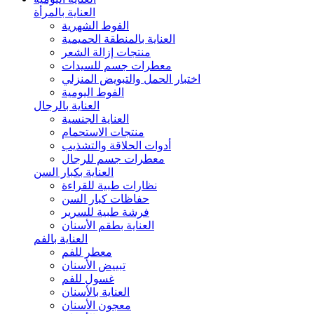
العناية بالمرأة
الفوط الشهرية
العناية بالمنطقة الحميمية
منتجات إزالة الشعر
معطرات جسم للسيدات
اختبار الحمل والتبويض المنزلي
الفوط اليومية
العناية بالرجال
العناية الجنسية
منتجات الاستحمام
أدوات الحلاقة والتشذيب
معطرات جسم للرجال
العناية بكبار السن
نظارات طبية للقراءة
حفاظات كبار السن
فرشة طبية للسرير
العناية بطقم الأسنان
العناية بالفم
معطر للفم
تبييض الأسنان
غسول للفم
العناية بالأسنان
معجون الأسنان