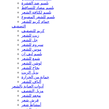
بلسم ضد القشرة
بلسم مضاد للتساقط
بلسم لكثافة الشعر
بلسم للشعر المصبوغ
حمام كريم للشعر
التصفيف
كريم للتصفيف
زيت للشعر
جل للشعر
سيروم للشعر
موس للشعر
بلسم ليف إن
شمع للشعر
لوشن للشعر
بخاخ للشعر
بديل الزيت
حماية من الحرارة
ألياف للشعر
أدوات العناية بالشعر
مزيل التقصف
مجعد للشعر
فرش شعر
أمشاط شعر