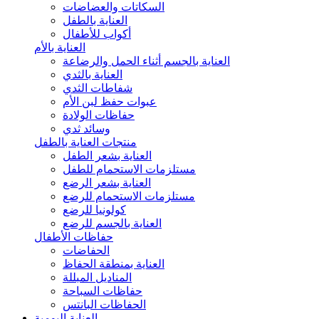
السكاتات والعضاضات
العناية بالطفل
أكواب للأطفال
العناية بالأم
العناية بالجسم أثناء الحمل والرضاعة
العناية بالثدي
شفاطات الثدي
عبوات حفظ لبن الأم
حفاظات الولادة
وسائد ثدي
منتجات العناية بالطفل
العناية بشعر الطفل
مستلزمات الاستحمام للطفل
العناية بشعر الرضع
مستلزمات الاستحمام للرضع
كولونيا للرضع
العناية بالجسم للرضع
حفاظات الأطفال
الحفاضات
العناية بمنطقة الحفاظ
المناديل المبللة
حفاظات السباحة
الحفاظات البانتس
العناية اليومية