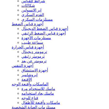
شرائط للقياس
شكاكات
إبر الانسولين
القدم السكري
مستلزمات السكري
أجهزة قياس الضغط
أجهزة قياس الضغط الديجيتال
أجهزة قياس الضغط الزئبقي
مستلزمات الأجهزة
سماعة طبيب
أجهزة قياس الحرارة
ترمومتر ديجيتال
ترمومتر زئبقي
ترمومتر عن بعد
أجهزة التنفس
أجهزة الاستنشاق
إيروشامبر
الأقنعة
الماسكات وأقنعة الوجه
ماسك للاستخدام مرة
ماسك يعاد استخدامه
قناع للوجه
ماسكات وأقنعة للأطفال
مستلزمات العناية الشخصية