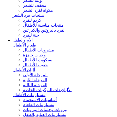
بونيه للشعر
مجفف للشعر
مكواة لفرد الشعر
منتجات فرد الشعر
كريم للفرد
منتجات مناسبة للأطفال
الفرد بالبروتين والكيراتين
حنة للفرد
الأم والطفل
طعام الأطفال
مشروبات الأطفال
وجبات جاهزة
بسكويت للأطفال
حبوب للأطفال
ألبان الأطفال
المرحلة الأولى
المرحلة الثانية
المرحلة الثالثة
الألبان ذات التركيبات الخاصة
مستلزمات الأطفال
أساسيات الاستحمام
مستلزمات الطعام
ببرونات وحلمات الببرونات
مستلزمات العناية بالطفل