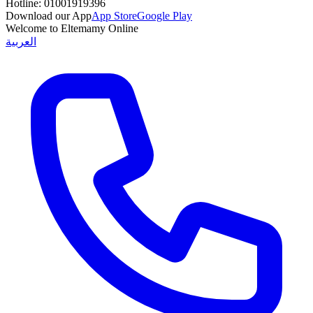
Hotline:
01001919396
Download our App
App Store
Google Play
Welcome to Eltemamy Online
العربية