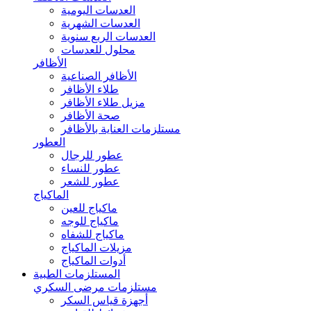
العدسات اليومية
العدسات الشهرية
العدسات الربع سنوية
محلول للعدسات
الأظافر
الأظافر الصناعية
طلاء الأظافر
مزيل طلاء الأظافر
صحة الأظافر
مستلزمات العناية بالأظافر
العطور
عطور للرجال
عطور للنساء
عطور للشعر
الماكياج
ماكياج للعين
ماكياج للوجه
ماكياج للشفاه
مزيلات الماكياج
أدوات الماكياج
المستلزمات الطبية
مستلزمات مرضى السكري
أجهزة قياس السكر