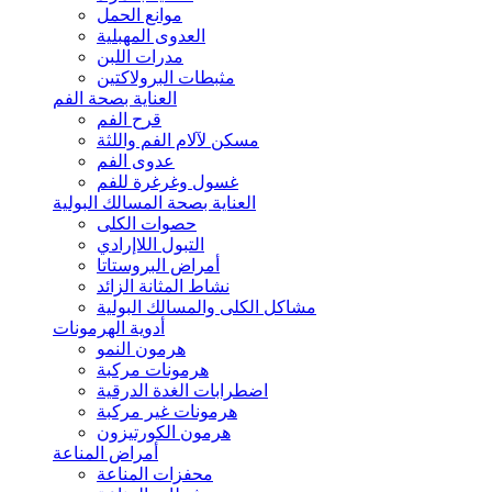
موانع الحمل
العدوى المهبلية
مدرات اللبن
مثبطات البرولاكتين
العناية بصحة الفم
قرح الفم
مسكن لآلام الفم واللثة
عدوى الفم
غسول وغرغرة للفم
العناية بصحة المسالك البولية
حصوات الكلى
التبول اللاإرادي
أمراض البروستاتا
نشاط المثانة الزائد
مشاكل الكلى والمسالك البولية
أدوية الهرمونات
هرمون النمو
هرمونات مركبة
اضطرابات الغدة الدرقية
هرمونات غير مركبة
هرمون الكورتيزون
أمراض المناعة
محفزات المناعة