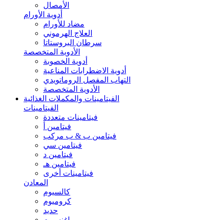
الأمصال
أدوية الأورام
مضاد للأورام
العلاج الهرموني
سرطان البروستاتا
الأدوية المتخصصة
أدوية الخصوبة
أدوية الاضطرابات المناعية
التهاب المفصل الروماتويدي
الأدوية المتخصصة
الفيتامينات والمكملات الغذائية
الفيتامينات
فيتامينات متعددة
فيتامين أ
فيتامين ب & ب مركب
فيتامين سي
فيتامين د
فيتامين هـ
فيتامينات أخرى
المعادن
كالسيوم
كروميوم
حديد
ماغنسيوم