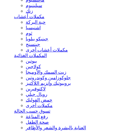
سيلينيوم
زنك
مكملات أعشاب
حبة البركة
اشنيسيا
ثوم
جينيكو بيلوبا
جينسنج
مكملات أعشاب أخرى
المكملات الغذائية
بيوتين
كولاجين
زيت السمك والأوميجا
جلوكوزامين وكوندروتين
بروبيوتيك وإنزيم اللاكتيز
لاكتوفيرين
رويال جيلي
حمض الفوليك
مكملات أخرى
تسوق حسب الحالة
رفع المناعة
صحة الطفل
العناية بالبشرة والشعر والأظافر