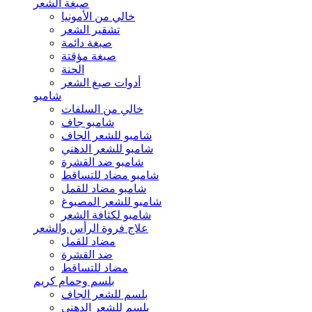
صبغة الشعر
خالي من الأمونيا
تشقير الشعر
صبغة دائمة
صبغة مؤقتة
الحنة
أدوات صبغ الشعر
شامبو
خالي من السلفات
شامبو جاف
شامبو للشعر الجاف
شامبو للشعر الدهني
شامبو ضد القشرة
شامبو مضاد للتساقط
شامبو مضاد للقمل
شامبو للشعر المصبوغ
شامبو لكثافة الشعر
علاج فروة الرأس والشعر
مضاد للقمل
ضد القشرة
مضاد للتساقط
بلسم وحمام كريم
بلسم للشعر الجاف
بلسم للشعر الدهني