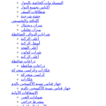
المستلزمات الخاصة بالتبول
أكياس تجميع البول
شطافات السفر
حقنة شرجية
اللياقة والتخسيس
ميزان ديجيتال
ميزان تحليلي
شرابات الدوالي الضاغطة
أعلى الركبة
أسفل الركبة
أعلى الفخذ
شراب كولون
أعلى الركبة
ذراعات ضاغطة
ذراعات ضاغطة
عكازات وكراسي متحركة
كراسي متحركة
عكازات
جهاز قياس نسبة الأكسجين بالدم
جهاز قياس نسبة الأكسجين بالدم
الإسعافات الأولية
ضمادات العين
مشرط جراحي