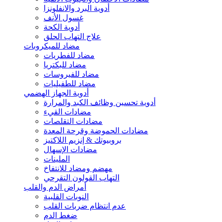
أدوية البرد والانفلونزا
غسول الأنف
أدوية الكحة
علاج التهاب الحلق
مضاد للميكروبات
مضاد للفطريات
مضاد للبكتريا
مضاد للفيروسات
مضاد للطفيليات
أدوية الجهاز الهضمي
أدوية تحسين وظائف الكبد والمرارة
مضادات القيء
مضادات التقلصات
مضادات الحموضة وقرحة المعدة
بروبيوتك & إنزيم اللاكتيز
مضادات الإسهال
الملينات
مهضم ومضاد للانتفاخ
التهاب القولون التقرحي
أمراض الدم والقلب
النوبات القلبية
عدم انتظام ضربات القلب
ضغط الدم