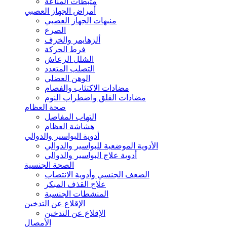
مثبطات المناعة
أمراض الجهاز العصبي
منبهات الجهاز العصبي
الصرع
ألزهايمر والخرف
فرط الحركة
الشلل الرعاش
التصلب المتعدد
الوهن العضلي
مضادات الاكتئاب والفصام
مضادات القلق واضطراب النوم
صحة العظام
التهاب المفاصل
هشاشة العظام
أدوية البواسير والدوالي
الأدوية الموضعية للبواسير والدوالي
أدوية علاج البواسير والدوالي
الصحة الجنسية
الضعف الجنسي وأدوية الانتصاب
علاج القذف المبكر
المنشطات الجنسية
الإقلاع عن التدخين
الإقلاع عن التدخين
الأمصال