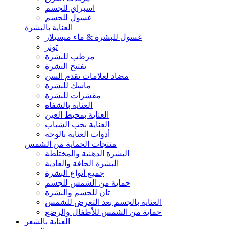
اسبراي للجسم
غسول للجسم
العناية بالبشرة
غسول للبشرة & ماء ميسيلار
تونر
مرطب للبشرة
تفتيح البشرة
مضاد لعلامات تقدم السن
ماسك للبشرة
مقشرات للبشرة
العناية بالشفاه
العناية بمحيط العين
العناية بحب الشباب
أدوات العناية بالوجه
منتجات الحماية من الشمس
البشرة الدهنية والمختلطة
البشرة الجافة والعادية
جميع أنواع البشرة
حماية من الشمس للجسم
تان للجسم والبشرة
العناية بالجسم بعد التعرض للشمس
حماية من الشمس للأطفال والرضع
العناية بالشعر