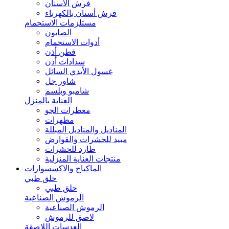
فرش الأسنان
فرش أسنان بالكهرباء
مستلزمات الاستحمام
الصابون
أدوات الاستحمام
قطن أذن
سدادات أذن
غسول الأيدي السائل
شاور جل
شامبو وبلسم
العناية بالمنزل
معطرات الجو
مطهرات
المناديل والمناديل المبللة
مبيد للحشرات والقوارض
طارد للحشرات
منتجات العناية المنزلية
الماكياج والاكسسوارات
حلق طبي
حلق طبي
الرموش الصناعية
الرموش الصناعية
لاصق للرموش
العدسات اللاصقة