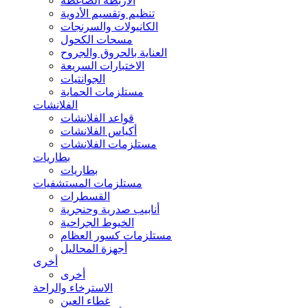
الأربطة الضاغطة
تنظيم وتقسيم الأدوية
الكانيولات والسرنجات
مسحات الكحول
العناية بالحروق والجروح
الاختبارات السريعة
الجوانتيات
مستلزمات الحماية
الفلانشات
قواعد الفلانشات
أكياس الفلانشات
مستلزمات الفلانشات
بطاريات
بطاريات
مستلزمات المستشفيات
القسطرات
أنابيب صدرية وحنجرية
الخيوط الجراحية
مستلزمات كسور العظام
أجهزة المحاليل
أخرى
أخرى
الاسترخاء والراحة
غطاء العين