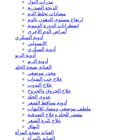
مدرات البول
الذبحة الصدرية
مضادات تجلط الدم
ارتفاع مستوى الدهون بالدم
اضطرابات الدورة الدموية
أمراض الدم الأخرى
أدوية السكري
الانسولين
أدوية السكري
أدوية الربو
أدوية الربو
العناية بصحة الجلد
مخدر موضعي
علاج حب الشباب
علاج الندوب
علاج الحروق والجروح
عدوى الجلد
أدوية تساقط الشعر
ملطف موضعي ومضاد للالتهاب
مقشر للجلد وعلاج الصدفية
علاج كثرة الشعر
البهاق
العناية بصحة المرأة
العناية بالمرأة