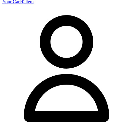
Your Cart:
0 item