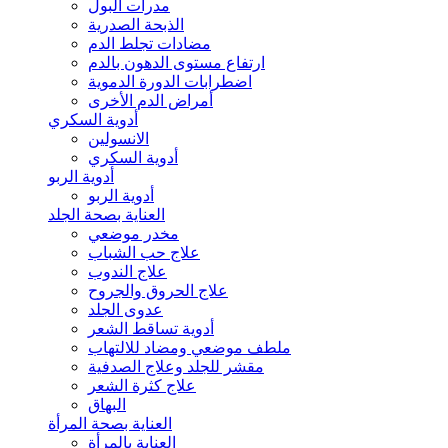
مدرات البول
الذبحة الصدرية
مضادات تجلط الدم
ارتفاع مستوى الدهون بالدم
اضطرابات الدورة الدموية
أمراض الدم الأخرى
أدوية السكري
الانسولين
أدوية السكري
أدوية الربو
أدوية الربو
العناية بصحة الجلد
مخدر موضعي
علاج حب الشباب
علاج الندوب
علاج الحروق والجروح
عدوى الجلد
أدوية تساقط الشعر
ملطف موضعي ومضاد للالتهاب
مقشر للجلد وعلاج الصدفية
علاج كثرة الشعر
البهاق
العناية بصحة المرأة
العناية بالمرأة