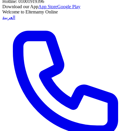
Hotline:
01001919396
Download our App
App Store
Google Play
Welcome to Eltemamy Online
العربية