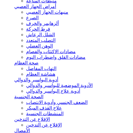
مثبطات المناعة
أمراض الجهاز العصبي
منبهات الجهاز العصبي
الصرع
ألزهايمر والخرف
فرط الحركة
الشلل الرعاش
التصلب المتعدد
الوهن العضلي
مضادات الاكتئاب والفصام
مضادات القلق واضطراب النوم
صحة العظام
التهاب المفاصل
هشاشة العظام
أدوية البواسير والدوالي
الأدوية الموضعية للبواسير والدوالي
أدوية علاج البواسير والدوالي
الصحة الجنسية
الضعف الجنسي وأدوية الانتصاب
علاج القذف المبكر
المنشطات الجنسية
الإقلاع عن التدخين
الإقلاع عن التدخين
الأمصال