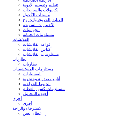
الأربطة الضاغطة
تنظيم وتقسيم الأدوية
الكانيولات والسرنجات
مسحات الكحول
العناية بالحروق والجروح
الاختبارات السريعة
الجوانتيات
مستلزمات الحماية
الفلانشات
قواعد الفلانشات
أكياس الفلانشات
مستلزمات الفلانشات
بطاريات
بطاريات
مستلزمات المستشفيات
القسطرات
أنابيب صدرية وحنجرية
الخيوط الجراحية
مستلزمات كسور العظام
أجهزة المحاليل
أخرى
أخرى
الاسترخاء والراحة
غطاء العين