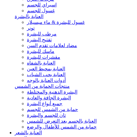
اسبراي للجسم
غسول للجسم
العناية بالبشرة
غسول للبشرة & ماء ميسيلار
تونر
مرطب للبشرة
تفتيح البشرة
مضاد لعلامات تقدم السن
ماسك للبشرة
مقشرات للبشرة
العناية بالشفاه
العناية بمحيط العين
العناية بحب الشباب
أدوات العناية بالوجه
منتجات الحماية من الشمس
البشرة الدهنية والمختلطة
البشرة الجافة والعادية
جميع أنواع البشرة
حماية من الشمس للجسم
تان للجسم والبشرة
العناية بالجسم بعد التعرض للشمس
حماية من الشمس للأطفال والرضع
العناية بالشعر