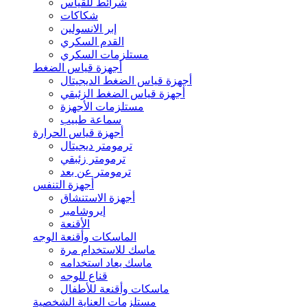
شرائط للقياس
شكاكات
إبر الانسولين
القدم السكري
مستلزمات السكري
أجهزة قياس الضغط
أجهزة قياس الضغط الديجيتال
أجهزة قياس الضغط الزئبقي
مستلزمات الأجهزة
سماعة طبيب
أجهزة قياس الحرارة
ترمومتر ديجيتال
ترمومتر زئبقي
ترمومتر عن بعد
أجهزة التنفس
أجهزة الاستنشاق
إيروشامبر
الأقنعة
الماسكات وأقنعة الوجه
ماسك للاستخدام مرة
ماسك يعاد استخدامه
قناع للوجه
ماسكات وأقنعة للأطفال
مستلزمات العناية الشخصية