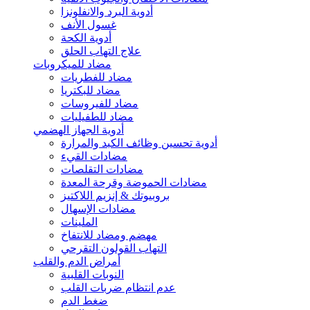
أدوية البرد والانفلونزا
غسول الأنف
أدوية الكحة
علاج التهاب الحلق
مضاد للميكروبات
مضاد للفطريات
مضاد للبكتريا
مضاد للفيروسات
مضاد للطفيليات
أدوية الجهاز الهضمي
أدوية تحسين وظائف الكبد والمرارة
مضادات القيء
مضادات التقلصات
مضادات الحموضة وقرحة المعدة
بروبيوتك & إنزيم اللاكتيز
مضادات الإسهال
الملينات
مهضم ومضاد للانتفاخ
التهاب القولون التقرحي
أمراض الدم والقلب
النوبات القلبية
عدم انتظام ضربات القلب
ضغط الدم