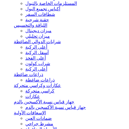
المستلزمات الخاصة بالتبول
أكياس تجميع البول
شطافات السفر
حقنة شرجية
اللياقة والتخسيس
ميزان ديجيتال
ميزان تحليلي
شرابات الدوالي الضاغطة
أعلى الركبة
أسفل الركبة
أعلى الفخذ
شراب كولون
أعلى الركبة
ذراعات ضاغطة
ذراعات ضاغطة
عكازات وكراسي متحركة
كراسي متحركة
عكازات
جهاز قياس نسبة الأكسجين بالدم
جهاز قياس نسبة الأكسجين بالدم
الإسعافات الأولية
ضمادات العين
مشرط جراحي