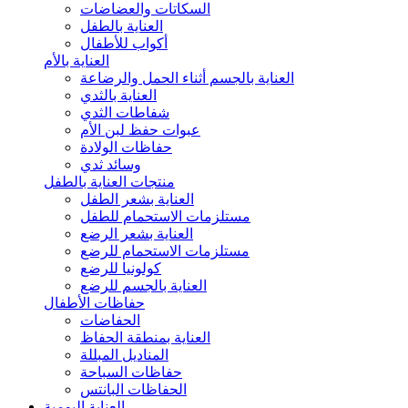
السكاتات والعضاضات
العناية بالطفل
أكواب للأطفال
العناية بالأم
العناية بالجسم أثناء الحمل والرضاعة
العناية بالثدي
شفاطات الثدي
عبوات حفظ لبن الأم
حفاظات الولادة
وسائد ثدي
منتجات العناية بالطفل
العناية بشعر الطفل
مستلزمات الاستحمام للطفل
العناية بشعر الرضع
مستلزمات الاستحمام للرضع
كولونيا للرضع
العناية بالجسم للرضع
حفاظات الأطفال
الحفاضات
العناية بمنطقة الحفاظ
المناديل المبللة
حفاظات السباحة
الحفاظات البانتس
العناية اليومية