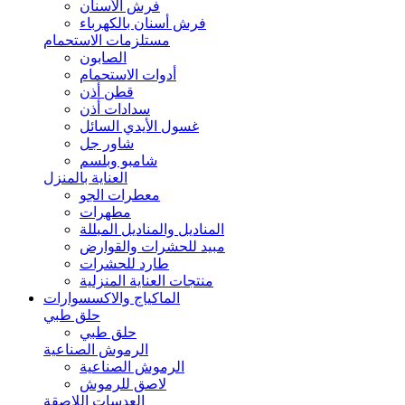
فرش الأسنان
فرش أسنان بالكهرباء
مستلزمات الاستحمام
الصابون
أدوات الاستحمام
قطن أذن
سدادات أذن
غسول الأيدي السائل
شاور جل
شامبو وبلسم
العناية بالمنزل
معطرات الجو
مطهرات
المناديل والمناديل المبللة
مبيد للحشرات والقوارض
طارد للحشرات
منتجات العناية المنزلية
الماكياج والاكسسوارات
حلق طبي
حلق طبي
الرموش الصناعية
الرموش الصناعية
لاصق للرموش
العدسات اللاصقة