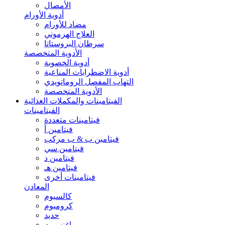
الأمصال
أدوية الأورام
مضاد للأورام
العلاج الهرموني
سرطان البروستاتا
الأدوية المتخصصة
أدوية الخصوبة
أدوية الاضطرابات المناعية
التهاب المفصل الروماتويدي
الأدوية المتخصصة
الفيتامينات والمكملات الغذائية
الفيتامينات
فيتامينات متعددة
فيتامين أ
فيتامين ب & ب مركب
فيتامين سي
فيتامين د
فيتامين هـ
فيتامينات أخرى
المعادن
كالسيوم
كروميوم
حديد
ماغنسيوم