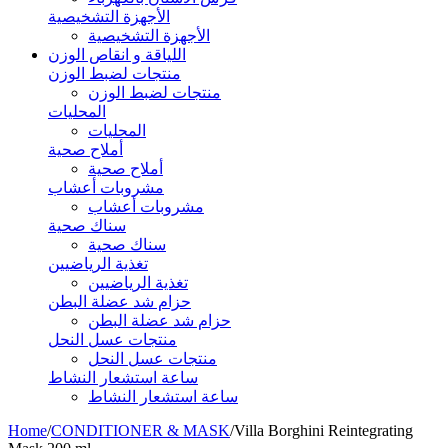
الأجهزة التشخيصية
الأجهزة التشخيصية
اللياقة و انقاص الوزن
منتجات لضبط الوزن
منتجات لضبط الوزن
المحليات
المحليات
أملاح صحية
أملاح صحية
مشروبات أعشاب
مشروبات أعشاب
سناك صحية
سناك صحية
تغذية الرياضيين
تغذية الرياضيين
حزام شد عضلة البطن
حزام شد عضلة البطن
منتجات عسل النحل
منتجات عسل النحل
ساعة استشعار النشاط
ساعة استشعار النشاط
Home
/
CONDITIONER & MASK
/
Villa Borghini Reintegrating