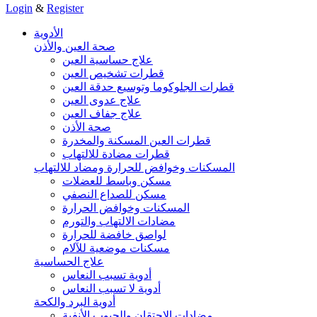
Login
&
Register
الأدوية
صحة العين والأذن
علاج حساسية العين
قطرات تشخيص العين
قطرات الجلوكوما وتوسيع حدقة العين
علاج عدوى العين
علاج جفاف العين
صحة الأذن
قطرات العين المسكنة والمخدرة
قطرات مضادة للالتهاب
المسكنات وخوافض للحرارة ومضاد للالتهاب
مسكن وباسط للعضلات
مسكن للصداع النصفي
المسكنات وخوافض الحرارة
مضادات الالتهاب والتورم
لواصق خافضة للحرارة
مسكنات موضعية للآلام
علاج الحساسية
أدوية تسبب النعاس
أدوية لا تسبب النعاس
أدوية البرد والكحة
مضادات الاحتقان والجيوب الأنفية