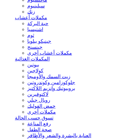
سيلينيوم
زنك
مكملات أعشاب
حبة البركة
اشنيسيا
ثوم
جينيكو بيلوبا
جينسنج
مكملات أعشاب أخرى
المكملات الغذائية
بيوتين
كولاجين
زيت السمك والأوميجا
جلوكوزامين وكوندروتين
بروبيوتيك وإنزيم اللاكتيز
لاكتوفيرين
رويال جيلي
حمض الفوليك
مكملات أخرى
تسوق حسب الحالة
رفع المناعة
صحة الطفل
العناية بالبشرة والشعر والأظافر