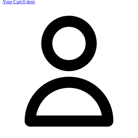
Your Cart:
0 item