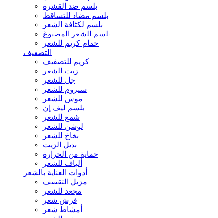
بلسم ضد القشرة
بلسم مضاد للتساقط
بلسم لكثافة الشعر
بلسم للشعر المصبوغ
حمام كريم للشعر
التصفيف
كريم للتصفيف
زيت للشعر
جل للشعر
سيروم للشعر
موس للشعر
بلسم ليف إن
شمع للشعر
لوشن للشعر
بخاخ للشعر
بديل الزيت
حماية من الحرارة
ألياف للشعر
أدوات العناية بالشعر
مزيل التقصف
مجعد للشعر
فرش شعر
أمشاط شعر