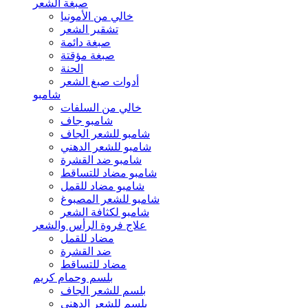
صبغة الشعر
خالي من الأمونيا
تشقير الشعر
صبغة دائمة
صبغة مؤقتة
الحنة
أدوات صبغ الشعر
شامبو
خالي من السلفات
شامبو جاف
شامبو للشعر الجاف
شامبو للشعر الدهني
شامبو ضد القشرة
شامبو مضاد للتساقط
شامبو مضاد للقمل
شامبو للشعر المصبوغ
شامبو لكثافة الشعر
علاج فروة الرأس والشعر
مضاد للقمل
ضد القشرة
مضاد للتساقط
بلسم وحمام كريم
بلسم للشعر الجاف
بلسم للشعر الدهني