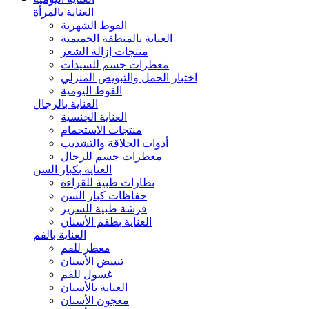
العناية بالمرأة
الفوط الشهرية
العناية بالمنطقة الحميمية
منتجات إزالة الشعر
معطرات جسم للسيدات
اختبار الحمل والتبويض المنزلي
الفوط اليومية
العناية بالرجال
العناية الجنسية
منتجات الاستحمام
أدوات الحلاقة والتشذيب
معطرات جسم للرجال
العناية بكبار السن
نظارات طبية للقراءة
حفاظات كبار السن
فرشة طبية للسرير
العناية بطقم الأسنان
العناية بالفم
معطر للفم
تبييض الأسنان
غسول للفم
العناية بالأسنان
معجون الأسنان