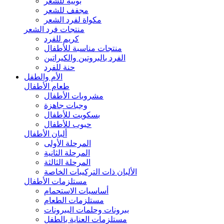
بونيه للشعر
مجفف للشعر
مكواة لفرد الشعر
منتجات فرد الشعر
كريم للفرد
منتجات مناسبة للأطفال
الفرد بالبروتين والكيراتين
حنة للفرد
الأم والطفل
طعام الأطفال
مشروبات الأطفال
وجبات جاهزة
بسكويت للأطفال
حبوب للأطفال
ألبان الأطفال
المرحلة الأولى
المرحلة الثانية
المرحلة الثالثة
الألبان ذات التركيبات الخاصة
مستلزمات الأطفال
أساسيات الاستحمام
مستلزمات الطعام
ببرونات وحلمات الببرونات
مستلزمات العناية بالطفل