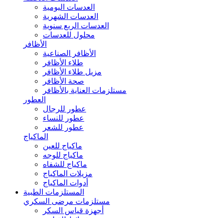
العدسات اليومية
العدسات الشهرية
العدسات الربع سنوية
محلول للعدسات
الأظافر
الأظافر الصناعية
طلاء الأظافر
مزيل طلاء الأظافر
صحة الأظافر
مستلزمات العناية بالأظافر
العطور
عطور للرجال
عطور للنساء
عطور للشعر
الماكياج
ماكياج للعين
ماكياج للوجه
ماكياج للشفاه
مزيلات الماكياج
أدوات الماكياج
المستلزمات الطبية
مستلزمات مرضى السكري
أجهزة قياس السكر