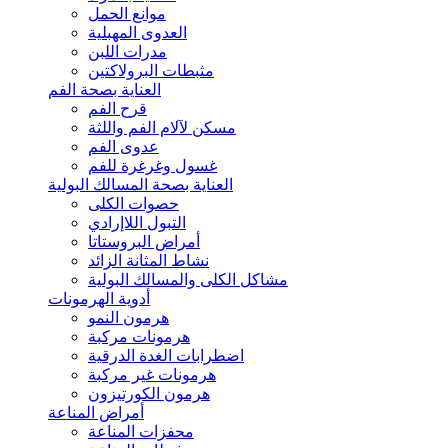
موانع الحمل
العدوى المهبلية
مدرات اللبن
مثبطات البرولاكتين
العناية بصحة الفم
قرح الفم
مسكن لآلام الفم واللثة
عدوى الفم
غسول وغرغرة للفم
العناية بصحة المسالك البولية
حصوات الكلى
التبول اللاإرادي
أمراض البروستاتا
نشاط المثانة الزائد
مشاكل الكلى والمسالك البولية
أدوية الهرمونات
هرمون النمو
هرمونات مركبة
اضطرابات الغدة الدرقية
هرمونات غير مركبة
هرمون الكورتيزون
أمراض المناعة
محفزات المناعة