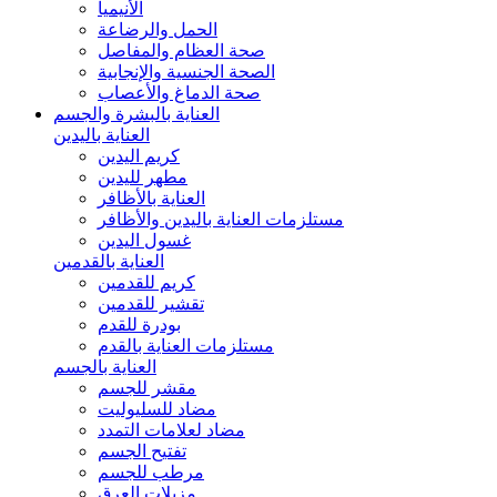
الأنيميا
الحمل والرضاعة
صحة العظام والمفاصل
الصحة الجنسية والإنجابية
صحة الدماغ والأعصاب
العناية بالبشرة والجسم
العناية باليدين
كريم اليدين
مطهر لليدين
العناية بالأظافر
مستلزمات العناية باليدين والأظافر
غسول اليدين
العناية بالقدمين
كريم للقدمين
تقشير للقدمين
بودرة للقدم
مستلزمات العناية بالقدم
العناية بالجسم
مقشر للجسم
مضاد للسليوليت
مضاد لعلامات التمدد
تفتيح الجسم
مرطب للجسم
مزيلات العرق