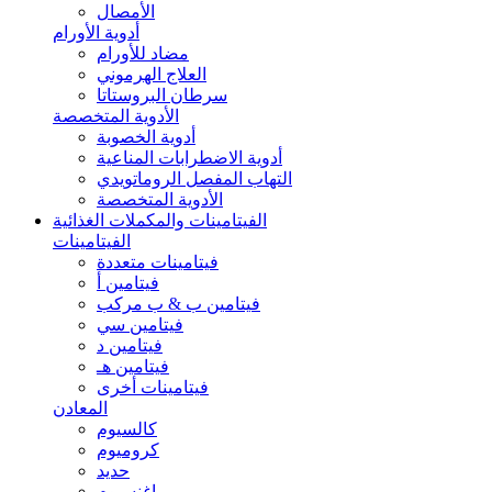
الأمصال
أدوية الأورام
مضاد للأورام
العلاج الهرموني
سرطان البروستاتا
الأدوية المتخصصة
أدوية الخصوبة
أدوية الاضطرابات المناعية
التهاب المفصل الروماتويدي
الأدوية المتخصصة
الفيتامينات والمكملات الغذائية
الفيتامينات
فيتامينات متعددة
فيتامين أ
فيتامين ب & ب مركب
فيتامين سي
فيتامين د
فيتامين هـ
فيتامينات أخرى
المعادن
كالسيوم
كروميوم
حديد
ماغنسيوم