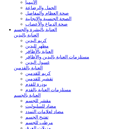
الأنيميا
الحمل والرضاعة
صحة العظام والمفاصل
الصحة الجنسية والإنجابية
صحة الدماغ والأعصاب
العناية بالبشرة والجسم
العناية باليدين
كريم اليدين
مطهر لليدين
العناية بالأظافر
مستلزمات العناية باليدين والأظافر
غسول اليدين
العناية بالقدمين
كريم للقدمين
تقشير للقدمين
بودرة للقدم
مستلزمات العناية بالقدم
العناية بالجسم
مقشر للجسم
مضاد للسليوليت
مضاد لعلامات التمدد
تفتيح الجسم
مرطب للجسم
مزيلات العرق