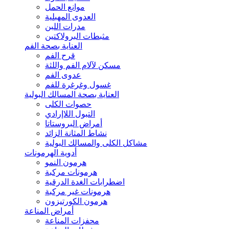
موانع الحمل
العدوى المهبلية
مدرات اللبن
مثبطات البرولاكتين
العناية بصحة الفم
قرح الفم
مسكن لآلام الفم واللثة
عدوى الفم
غسول وغرغرة للفم
العناية بصحة المسالك البولية
حصوات الكلى
التبول اللاإرادي
أمراض البروستاتا
نشاط المثانة الزائد
مشاكل الكلى والمسالك البولية
أدوية الهرمونات
هرمون النمو
هرمونات مركبة
اضطرابات الغدة الدرقية
هرمونات غير مركبة
هرمون الكورتيزون
أمراض المناعة
محفزات المناعة