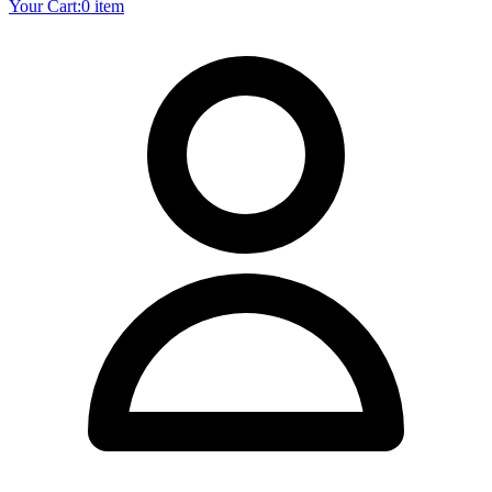
Your Cart:
0 item