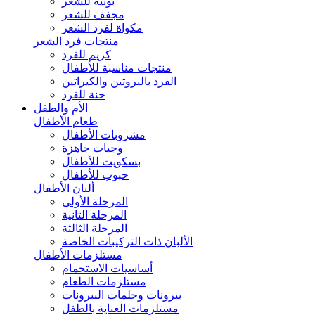
بونيه للشعر
مجفف للشعر
مكواة لفرد الشعر
منتجات فرد الشعر
كريم للفرد
منتجات مناسبة للأطفال
الفرد بالبروتين والكيراتين
حنة للفرد
الأم والطفل
طعام الأطفال
مشروبات الأطفال
وجبات جاهزة
بسكويت للأطفال
حبوب للأطفال
ألبان الأطفال
المرحلة الأولى
المرحلة الثانية
المرحلة الثالثة
الألبان ذات التركيبات الخاصة
مستلزمات الأطفال
أساسيات الاستحمام
مستلزمات الطعام
ببرونات وحلمات الببرونات
مستلزمات العناية بالطفل