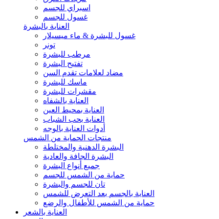
اسبراي للجسم
غسول للجسم
العناية بالبشرة
غسول للبشرة & ماء ميسيلار
تونر
مرطب للبشرة
تفتيح البشرة
مضاد لعلامات تقدم السن
ماسك للبشرة
مقشرات للبشرة
العناية بالشفاه
العناية بمحيط العين
العناية بحب الشباب
أدوات العناية بالوجه
منتجات الحماية من الشمس
البشرة الدهنية والمختلطة
البشرة الجافة والعادية
جميع أنواع البشرة
حماية من الشمس للجسم
تان للجسم والبشرة
العناية بالجسم بعد التعرض للشمس
حماية من الشمس للأطفال والرضع
العناية بالشعر