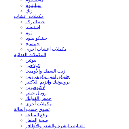
سيلينيوم
زنك
مكملات أعشاب
حبة البركة
اشنيسيا
ثوم
جينيكو بيلوبا
جينسنج
مكملات أعشاب أخرى
المكملات الغذائية
بيوتين
كولاجين
زيت السمك والأوميجا
جلوكوزامين وكوندروتين
بروبيوتيك وإنزيم اللاكتيز
لاكتوفيرين
رويال جيلي
حمض الفوليك
مكملات أخرى
تسوق حسب الحالة
رفع المناعة
صحة الطفل
العناية بالبشرة والشعر والأظافر