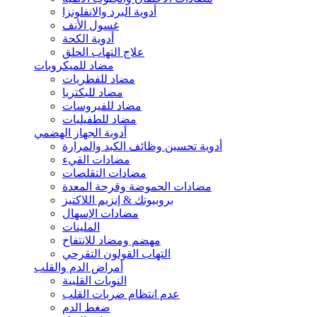
أدوية البرد والانفلونزا
غسول الأنف
أدوية الكحة
علاج التهاب الحلق
مضاد للميكروبات
مضاد للفطريات
مضاد للبكتريا
مضاد للفيروسات
مضاد للطفيليات
أدوية الجهاز الهضمي
أدوية تحسين وظائف الكبد والمرارة
مضادات القيء
مضادات التقلصات
مضادات الحموضة وقرحة المعدة
بروبيوتك & إنزيم اللاكتيز
مضادات الإسهال
الملينات
مهضم ومضاد للانتفاخ
التهاب القولون التقرحي
أمراض الدم والقلب
النوبات القلبية
عدم انتظام ضربات القلب
ضغط الدم