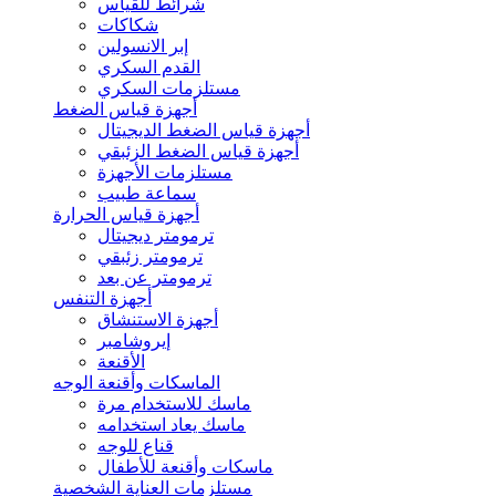
شرائط للقياس
شكاكات
إبر الانسولين
القدم السكري
مستلزمات السكري
أجهزة قياس الضغط
أجهزة قياس الضغط الديجيتال
أجهزة قياس الضغط الزئبقي
مستلزمات الأجهزة
سماعة طبيب
أجهزة قياس الحرارة
ترمومتر ديجيتال
ترمومتر زئبقي
ترمومتر عن بعد
أجهزة التنفس
أجهزة الاستنشاق
إيروشامبر
الأقنعة
الماسكات وأقنعة الوجه
ماسك للاستخدام مرة
ماسك يعاد استخدامه
قناع للوجه
ماسكات وأقنعة للأطفال
مستلزمات العناية الشخصية