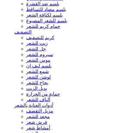
بلسم ضد القشرة
بلسم مضاد للتساقط
بلسم لكثافة الشعر
بلسم للشعر المصبوغ
حمام كريم للشعر
التصفيف
كريم للتصفيف
زيت للشعر
جل للشعر
سيروم للشعر
موس للشعر
بلسم ليف إن
شمع للشعر
لوشن للشعر
بخاخ للشعر
بديل الزيت
حماية من الحرارة
ألياف للشعر
أدوات العناية بالشعر
مزيل التقصف
مجعد للشعر
فرش شعر
أمشاط شعر