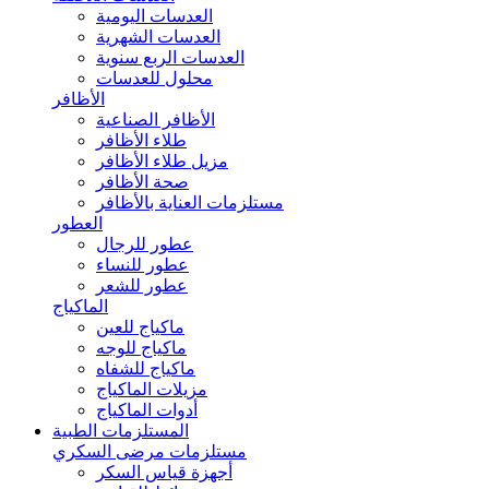
العدسات اليومية
العدسات الشهرية
العدسات الربع سنوية
محلول للعدسات
الأظافر
الأظافر الصناعية
طلاء الأظافر
مزيل طلاء الأظافر
صحة الأظافر
مستلزمات العناية بالأظافر
العطور
عطور للرجال
عطور للنساء
عطور للشعر
الماكياج
ماكياج للعين
ماكياج للوجه
ماكياج للشفاه
مزيلات الماكياج
أدوات الماكياج
المستلزمات الطبية
مستلزمات مرضى السكري
أجهزة قياس السكر