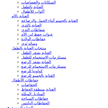
السكاتات والعضاضات
العناية بالطفل
أكواب للأطفال
العناية بالأم
العناية بالجسم أثناء الحمل والرضاعة
العناية بالثدي
شفاطات الثدي
عبوات حفظ لبن الأم
حفاظات الولادة
وسائد ثدي
منتجات العناية بالطفل
العناية بشعر الطفل
مستلزمات الاستحمام للطفل
العناية بشعر الرضع
مستلزمات الاستحمام للرضع
كولونيا للرضع
العناية بالجسم للرضع
حفاظات الأطفال
الحفاضات
العناية بمنطقة الحفاظ
المناديل المبللة
حفاظات السباحة
الحفاظات البانتس
العناية اليومية