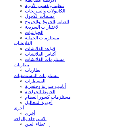
الأربطة الضاغطة
تنظيم وتقسيم الأدوية
الكانيولات والسرنجات
مسحات الكحول
العناية بالحروق والجروح
الاختبارات السريعة
الجوانتيات
مستلزمات الحماية
الفلانشات
قواعد الفلانشات
أكياس الفلانشات
مستلزمات الفلانشات
بطاريات
بطاريات
مستلزمات المستشفيات
القسطرات
أنابيب صدرية وحنجرية
الخيوط الجراحية
مستلزمات كسور العظام
أجهزة المحاليل
أخرى
أخرى
الاسترخاء والراحة
غطاء العين