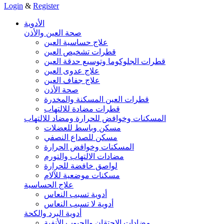
Login
&
Register
الأدوية
صحة العين والأذن
علاج حساسية العين
قطرات تشخيص العين
قطرات الجلوكوما وتوسيع حدقة العين
علاج عدوى العين
علاج جفاف العين
صحة الأذن
قطرات العين المسكنة والمخدرة
قطرات مضادة للالتهاب
المسكنات وخوافض للحرارة ومضاد للالتهاب
مسكن وباسط للعضلات
مسكن للصداع النصفي
المسكنات وخوافض الحرارة
مضادات الالتهاب والتورم
لواصق خافضة للحرارة
مسكنات موضعية للآلام
علاج الحساسية
أدوية تسبب النعاس
أدوية لا تسبب النعاس
أدوية البرد والكحة
مضادات الاحتقان والجيوب الأنفية