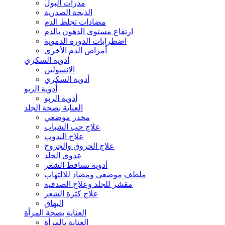
مدرات البول
الذبحة الصدرية
مضادات تجلط الدم
ارتفاع مستوى الدهون بالدم
اضطرابات الدورة الدموية
أمراض الدم الأخرى
أدوية السكري
الانسولين
أدوية السكري
أدوية الربو
أدوية الربو
العناية بصحة الجلد
مخدر موضعي
علاج حب الشباب
علاج الندوب
علاج الحروق والجروح
عدوى الجلد
أدوية تساقط الشعر
ملطف موضعي ومضاد للالتهاب
مقشر للجلد وعلاج الصدفية
علاج كثرة الشعر
البهاق
العناية بصحة المرأة
العناية بالمرأة