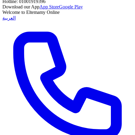
Hotline:
01001919396
Download our App
App Store
Google Play
Welcome to Eltemamy Online
العربية