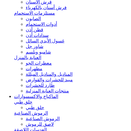
فرش الأسنان
فرش أسنان بالكهرباء
مستلزمات الاستحمام
الصابون
أدوات الاستحمام
قطن أذن
سدادات أذن
غسول الأيدي السائل
شاور جل
شامبو وبلسم
العناية بالمنزل
معطرات الجو
مطهرات
المناديل والمناديل المبللة
مبيد للحشرات والقوارض
طارد للحشرات
منتجات العناية المنزلية
الماكياج والاكسسوارات
حلق طبي
حلق طبي
الرموش الصناعية
الرموش الصناعية
لاصق للرموش
العدسات اللاصقة