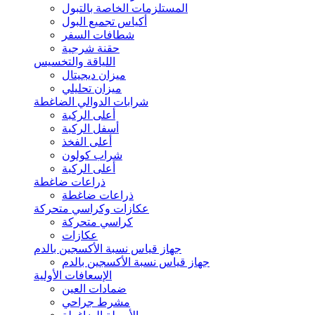
المستلزمات الخاصة بالتبول
أكياس تجميع البول
شطافات السفر
حقنة شرجية
اللياقة والتخسيس
ميزان ديجيتال
ميزان تحليلي
شرابات الدوالي الضاغطة
أعلى الركبة
أسفل الركبة
أعلى الفخذ
شراب كولون
أعلى الركبة
ذراعات ضاغطة
ذراعات ضاغطة
عكازات وكراسي متحركة
كراسي متحركة
عكازات
جهاز قياس نسبة الأكسجين بالدم
جهاز قياس نسبة الأكسجين بالدم
الإسعافات الأولية
ضمادات العين
مشرط جراحي