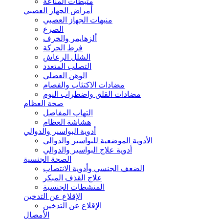
مثبطات المناعة
أمراض الجهاز العصبي
منبهات الجهاز العصبي
الصرع
ألزهايمر والخرف
فرط الحركة
الشلل الرعاش
التصلب المتعدد
الوهن العضلي
مضادات الاكتئاب والفصام
مضادات القلق واضطراب النوم
صحة العظام
التهاب المفاصل
هشاشة العظام
أدوية البواسير والدوالي
الأدوية الموضعية للبواسير والدوالي
أدوية علاج البواسير والدوالي
الصحة الجنسية
الضعف الجنسي وأدوية الانتصاب
علاج القذف المبكر
المنشطات الجنسية
الإقلاع عن التدخين
الإقلاع عن التدخين
الأمصال