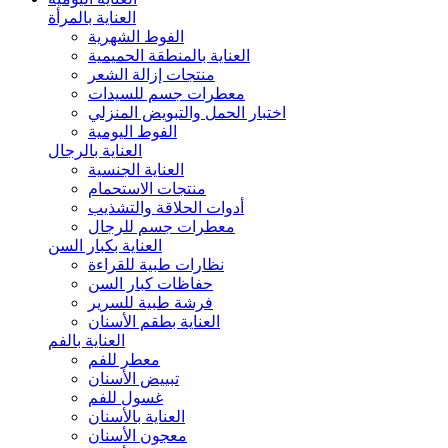
العناية بالمرأة
الفوط الشهرية
العناية بالمنطقة الحميمية
منتجات إزالة الشعر
معطرات جسم للسيدات
اختبار الحمل والتبويض المنزلي
الفوط اليومية
العناية بالرجال
العناية الجنسية
منتجات الاستحمام
أدوات الحلاقة والتشذيب
معطرات جسم للرجال
العناية بكبار السن
نظارات طبية للقراءة
حفاظات كبار السن
فرشة طبية للسرير
العناية بطقم الأسنان
العناية بالفم
معطر للفم
تبييض الأسنان
غسول للفم
العناية بالأسنان
معجون الأسنان