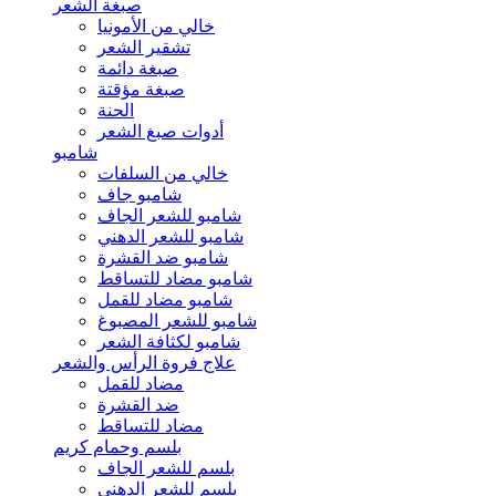
صبغة الشعر
خالي من الأمونيا
تشقير الشعر
صبغة دائمة
صبغة مؤقتة
الحنة
أدوات صبغ الشعر
شامبو
خالي من السلفات
شامبو جاف
شامبو للشعر الجاف
شامبو للشعر الدهني
شامبو ضد القشرة
شامبو مضاد للتساقط
شامبو مضاد للقمل
شامبو للشعر المصبوغ
شامبو لكثافة الشعر
علاج فروة الرأس والشعر
مضاد للقمل
ضد القشرة
مضاد للتساقط
بلسم وحمام كريم
بلسم للشعر الجاف
بلسم للشعر الدهني