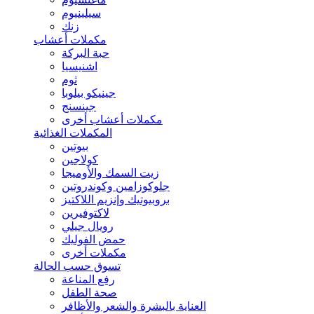
سيلينيوم
زنك
مكملات أعشاب
حبة البركة
اشنيسيا
ثوم
جينيكو بيلوبا
جينسنج
مكملات أعشاب أخرى
المكملات الغذائية
بيوتين
كولاجين
زيت السمك والأوميجا
جلوكوزامين وكوندروتين
بروبيوتيك وإنزيم اللاكتيز
لاكتوفيرين
رويال جيلي
حمض الفوليك
مكملات أخرى
تسوق حسب الحالة
رفع المناعة
صحة الطفل
العناية بالبشرة والشعر والأظافر