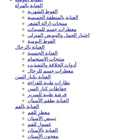
العناية بالمرأة
الفوط الشهرية
العناية بالمنطقة الحميمية
منتجات إزالة الشعر
معطرات جسم للسيدات
اختبار الحمل والتبويض المنزلي
الفوط اليومية
العناية بالرجال
العناية الجنسية
منتجات الاستحمام
أدوات الحلاقة والتشذيب
معطرات جسم للرجال
العناية بكبار السن
نظارات طبية للقراءة
حفاظات كبار السن
فرشة طبية للسرير
العناية بطقم الأسنان
العناية بالفم
معطر للفم
تبييض الأسنان
غسول للفم
العناية بالأسنان
معجون الأسنان