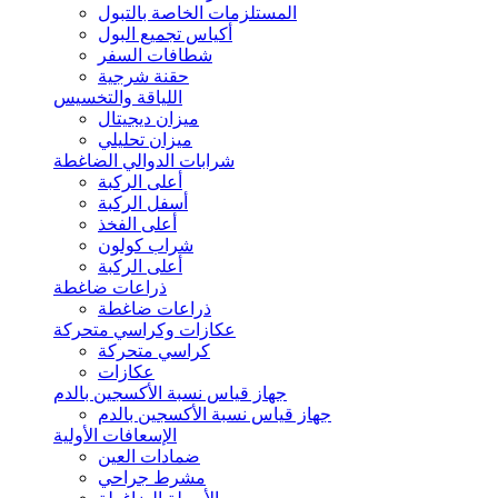
المستلزمات الخاصة بالتبول
أكياس تجميع البول
شطافات السفر
حقنة شرجية
اللياقة والتخسيس
ميزان ديجيتال
ميزان تحليلي
شرابات الدوالي الضاغطة
أعلى الركبة
أسفل الركبة
أعلى الفخذ
شراب كولون
أعلى الركبة
ذراعات ضاغطة
ذراعات ضاغطة
عكازات وكراسي متحركة
كراسي متحركة
عكازات
جهاز قياس نسبة الأكسجين بالدم
جهاز قياس نسبة الأكسجين بالدم
الإسعافات الأولية
ضمادات العين
مشرط جراحي