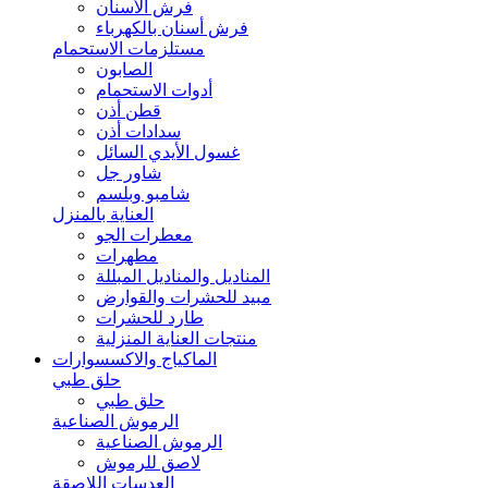
فرش الأسنان
فرش أسنان بالكهرباء
مستلزمات الاستحمام
الصابون
أدوات الاستحمام
قطن أذن
سدادات أذن
غسول الأيدي السائل
شاور جل
شامبو وبلسم
العناية بالمنزل
معطرات الجو
مطهرات
المناديل والمناديل المبللة
مبيد للحشرات والقوارض
طارد للحشرات
منتجات العناية المنزلية
الماكياج والاكسسوارات
حلق طبي
حلق طبي
الرموش الصناعية
الرموش الصناعية
لاصق للرموش
العدسات اللاصقة