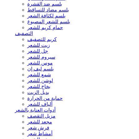
بلسم ضد القشرة
بلسم مضاد للتساقط
بلسم لكثافة الشعر
بلسم للشعر المصبوغ
حمام كريم للشعر
التصفيف
كريم للتصفيف
زيت للشعر
جل للشعر
سيروم للشعر
موس للشعر
بلسم ليف إن
شمع للشعر
لوشن للشعر
بخاخ للشعر
بديل الزيت
حماية من الحرارة
ألياف للشعر
أدوات العناية بالشعر
مزيل التقصف
مجعد للشعر
فرش شعر
أمشاط شعر