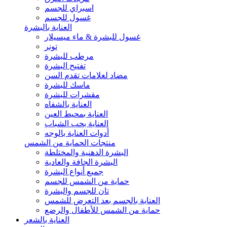
اسبراي للجسم
غسول للجسم
العناية بالبشرة
غسول للبشرة & ماء ميسيلار
تونر
مرطب للبشرة
تفتيح البشرة
مضاد لعلامات تقدم السن
ماسك للبشرة
مقشرات للبشرة
العناية بالشفاه
العناية بمحيط العين
العناية بحب الشباب
أدوات العناية بالوجه
منتجات الحماية من الشمس
البشرة الدهنية والمختلطة
البشرة الجافة والعادية
جميع أنواع البشرة
حماية من الشمس للجسم
تان للجسم والبشرة
العناية بالجسم بعد التعرض للشمس
حماية من الشمس للأطفال والرضع
العناية بالشعر