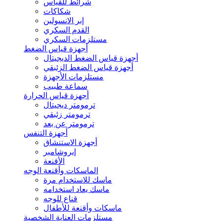
شرائط للقياس
شكاكات
إبر الانسولين
القدم السكري
مستلزمات السكري
أجهزة قياس الضغط
أجهزة قياس الضغط الديجيتال
أجهزة قياس الضغط الزئبقي
مستلزمات الأجهزة
سماعة طبيب
أجهزة قياس الحرارة
ترمومتر ديجيتال
ترمومتر زئبقي
ترمومتر عن بعد
أجهزة التنفس
أجهزة الاستنشاق
إيروشامبر
الأقنعة
الماسكات وأقنعة الوجه
ماسك للاستخدام مرة
ماسك يعاد استخدامه
قناع للوجه
ماسكات وأقنعة للأطفال
مستلزمات العناية الشخصية