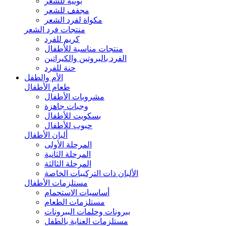
بونيه للشعر
مجفف للشعر
مكواة لفرد الشعر
منتجات فرد الشعر
كريم للفرد
منتجات مناسبة للأطفال
الفرد بالبروتين والكيراتين
حنة للفرد
الأم والطفل
طعام الأطفال
مشروبات الأطفال
وجبات جاهزة
بسكويت للأطفال
حبوب للأطفال
ألبان الأطفال
المرحلة الأولى
المرحلة الثانية
المرحلة الثالثة
الألبان ذات التركيبات الخاصة
مستلزمات الأطفال
أساسيات الاستحمام
مستلزمات الطعام
ببرونات وحلمات الببرونات
مستلزمات العناية بالطفل