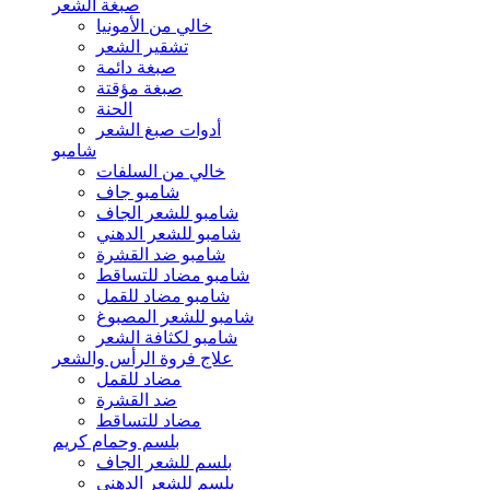
صبغة الشعر
خالي من الأمونيا
تشقير الشعر
صبغة دائمة
صبغة مؤقتة
الحنة
أدوات صبغ الشعر
شامبو
خالي من السلفات
شامبو جاف
شامبو للشعر الجاف
شامبو للشعر الدهني
شامبو ضد القشرة
شامبو مضاد للتساقط
شامبو مضاد للقمل
شامبو للشعر المصبوغ
شامبو لكثافة الشعر
علاج فروة الرأس والشعر
مضاد للقمل
ضد القشرة
مضاد للتساقط
بلسم وحمام كريم
بلسم للشعر الجاف
بلسم للشعر الدهني