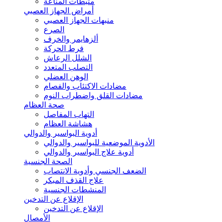
مثبطات المناعة
أمراض الجهاز العصبي
منبهات الجهاز العصبي
الصرع
ألزهايمر والخرف
فرط الحركة
الشلل الرعاش
التصلب المتعدد
الوهن العضلي
مضادات الاكتئاب والفصام
مضادات القلق واضطراب النوم
صحة العظام
التهاب المفاصل
هشاشة العظام
أدوية البواسير والدوالي
الأدوية الموضعية للبواسير والدوالي
أدوية علاج البواسير والدوالي
الصحة الجنسية
الضعف الجنسي وأدوية الانتصاب
علاج القذف المبكر
المنشطات الجنسية
الإقلاع عن التدخين
الإقلاع عن التدخين
الأمصال