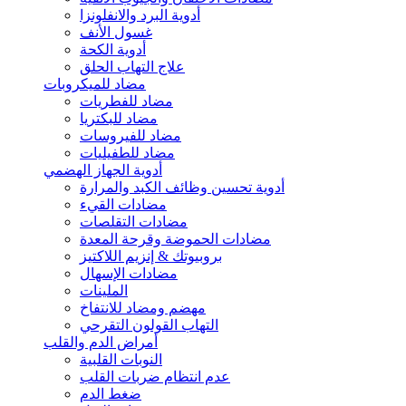
أدوية البرد والانفلونزا
غسول الأنف
أدوية الكحة
علاج التهاب الحلق
مضاد للميكروبات
مضاد للفطريات
مضاد للبكتريا
مضاد للفيروسات
مضاد للطفيليات
أدوية الجهاز الهضمي
أدوية تحسين وظائف الكبد والمرارة
مضادات القيء
مضادات التقلصات
مضادات الحموضة وقرحة المعدة
بروبيوتك & إنزيم اللاكتيز
مضادات الإسهال
الملينات
مهضم ومضاد للانتفاخ
التهاب القولون التقرحي
أمراض الدم والقلب
النوبات القلبية
عدم انتظام ضربات القلب
ضغط الدم