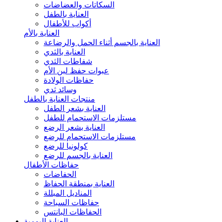
السكاتات والعضاضات
العناية بالطفل
أكواب للأطفال
العناية بالأم
العناية بالجسم أثناء الحمل والرضاعة
العناية بالثدي
شفاطات الثدي
عبوات حفظ لبن الأم
حفاظات الولادة
وسائد ثدي
منتجات العناية بالطفل
العناية بشعر الطفل
مستلزمات الاستحمام للطفل
العناية بشعر الرضع
مستلزمات الاستحمام للرضع
كولونيا للرضع
العناية بالجسم للرضع
حفاظات الأطفال
الحفاضات
العناية بمنطقة الحفاظ
المناديل المبللة
حفاظات السباحة
الحفاظات البانتس
العناية اليومية