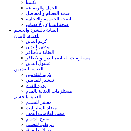
الأنيميا
الحمل والرضاعة
صحة العظام والمفاصل
الصحة الجنسية والإنجابية
صحة الدماغ والأعصاب
العناية بالبشرة والجسم
العناية باليدين
كريم اليدين
مطهر لليدين
العناية بالأظافر
مستلزمات العناية باليدين والأظافر
غسول اليدين
العناية بالقدمين
كريم للقدمين
تقشير للقدمين
بودرة للقدم
مستلزمات العناية بالقدم
العناية بالجسم
مقشر للجسم
مضاد للسليوليت
مضاد لعلامات التمدد
تفتيح الجسم
مرطب للجسم
مزيلات العرق