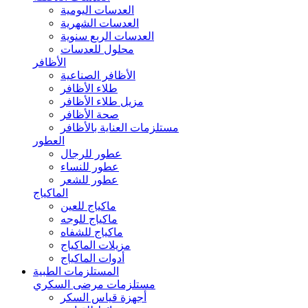
العدسات اليومية
العدسات الشهرية
العدسات الربع سنوية
محلول للعدسات
الأظافر
الأظافر الصناعية
طلاء الأظافر
مزيل طلاء الأظافر
صحة الأظافر
مستلزمات العناية بالأظافر
العطور
عطور للرجال
عطور للنساء
عطور للشعر
الماكياج
ماكياج للعين
ماكياج للوجه
ماكياج للشفاه
مزيلات الماكياج
أدوات الماكياج
المستلزمات الطبية
مستلزمات مرضى السكري
أجهزة قياس السكر