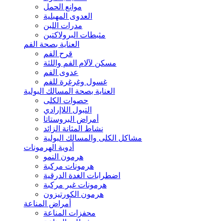
موانع الحمل
العدوى المهبلية
مدرات اللبن
مثبطات البرولاكتين
العناية بصحة الفم
قرح الفم
مسكن لآلام الفم واللثة
عدوى الفم
غسول وغرغرة للفم
العناية بصحة المسالك البولية
حصوات الكلى
التبول اللاإرادي
أمراض البروستاتا
نشاط المثانة الزائد
مشاكل الكلى والمسالك البولية
أدوية الهرمونات
هرمون النمو
هرمونات مركبة
اضطرابات الغدة الدرقية
هرمونات غير مركبة
هرمون الكورتيزون
أمراض المناعة
محفزات المناعة