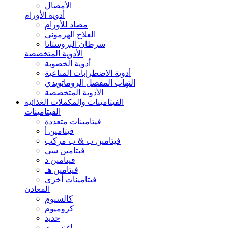
الأمصال
أدوية الأورام
مضاد للأورام
العلاج الهرموني
سرطان البروستاتا
الأدوية المتخصصة
أدوية الخصوبة
أدوية الاضطرابات المناعية
التهاب المفصل الروماتويدي
الأدوية المتخصصة
الفيتامينات والمكملات الغذائية
الفيتامينات
فيتامينات متعددة
فيتامين أ
فيتامين ب & ب مركب
فيتامين سي
فيتامين د
فيتامين هـ
فيتامينات أخرى
المعادن
كالسيوم
كروميوم
حديد
ماغنسيوم