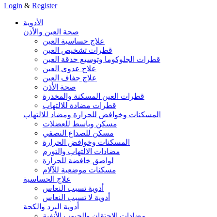
Login
&
Register
الأدوية
صحة العين والأذن
علاج حساسية العين
قطرات تشخيص العين
قطرات الجلوكوما وتوسيع حدقة العين
علاج عدوى العين
علاج جفاف العين
صحة الأذن
قطرات العين المسكنة والمخدرة
قطرات مضادة للالتهاب
المسكنات وخوافض للحرارة ومضاد للالتهاب
مسكن وباسط للعضلات
مسكن للصداع النصفي
المسكنات وخوافض الحرارة
مضادات الالتهاب والتورم
لواصق خافضة للحرارة
مسكنات موضعية للآلام
علاج الحساسية
أدوية تسبب النعاس
أدوية لا تسبب النعاس
أدوية البرد والكحة
مضادات الاحتقان والجيوب الأنفية