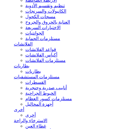
الأربطة الضاغطة
تنظيم وتقسيم الأدوية
الكانيولات والسرنجات
مسحات الكحول
العناية بالحروق والجروح
الاختبارات السريعة
الجوانتيات
مستلزمات الحماية
الفلانشات
قواعد الفلانشات
أكياس الفلانشات
مستلزمات الفلانشات
بطاريات
بطاريات
مستلزمات المستشفيات
القسطرات
أنابيب صدرية وحنجرية
الخيوط الجراحية
مستلزمات كسور العظام
أجهزة المحاليل
أخرى
أخرى
الاسترخاء والراحة
غطاء العين