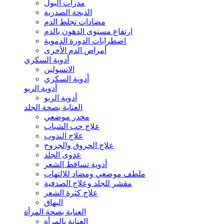
مدرات البول
الذبحة الصدرية
مضادات تجلط الدم
ارتفاع مستوى الدهون بالدم
اضطرابات الدورة الدموية
أمراض الدم الأخرى
أدوية السكري
الانسولين
أدوية السكري
أدوية الربو
أدوية الربو
العناية بصحة الجلد
مخدر موضعي
علاج حب الشباب
علاج الندوب
علاج الحروق والجروح
عدوى الجلد
أدوية تساقط الشعر
ملطف موضعي ومضاد للالتهاب
مقشر للجلد وعلاج الصدفية
علاج كثرة الشعر
البهاق
العناية بصحة المرأة
العناية بالمرأة