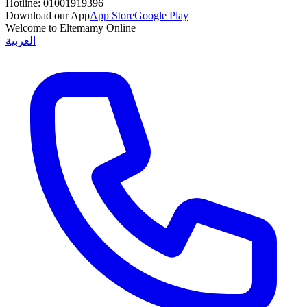
Hotline:
01001919396
Download our App
App Store
Google Play
Welcome to Eltemamy Online
العربية