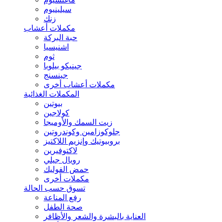
سيلينيوم
زنك
مكملات أعشاب
حبة البركة
اشنيسيا
ثوم
جينيكو بيلوبا
جينسنج
مكملات أعشاب أخرى
المكملات الغذائية
بيوتين
كولاجين
زيت السمك والأوميجا
جلوكوزامين وكوندروتين
بروبيوتيك وإنزيم اللاكتيز
لاكتوفيرين
رويال جيلي
حمض الفوليك
مكملات أخرى
تسوق حسب الحالة
رفع المناعة
صحة الطفل
العناية بالبشرة والشعر والأظافر