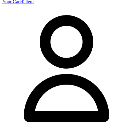
Your Cart:
0 item