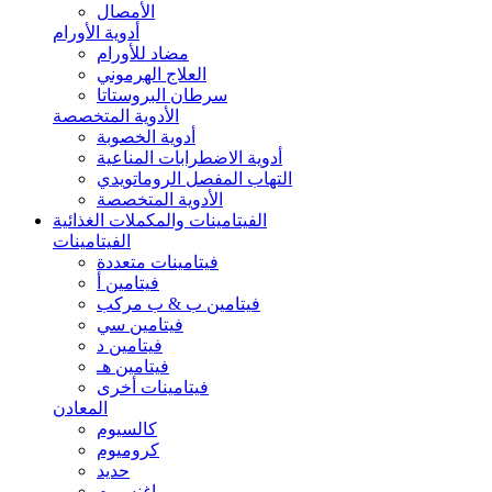
الأمصال
أدوية الأورام
مضاد للأورام
العلاج الهرموني
سرطان البروستاتا
الأدوية المتخصصة
أدوية الخصوبة
أدوية الاضطرابات المناعية
التهاب المفصل الروماتويدي
الأدوية المتخصصة
الفيتامينات والمكملات الغذائية
الفيتامينات
فيتامينات متعددة
فيتامين أ
فيتامين ب & ب مركب
فيتامين سي
فيتامين د
فيتامين هـ
فيتامينات أخرى
المعادن
كالسيوم
كروميوم
حديد
ماغنسيوم