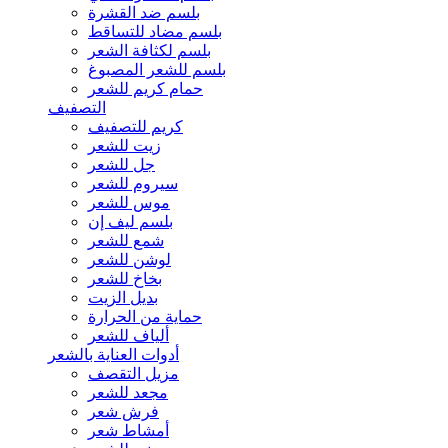
بلسم ضد القشرة
بلسم مضاد للتساقط
بلسم لكثافة الشعر
بلسم للشعر المصبوغ
حمام كريم للشعر
التصفيف
كريم للتصفيف
زيت للشعر
جل للشعر
سيروم للشعر
موس للشعر
بلسم ليف إن
شمع للشعر
لوشن للشعر
بخاخ للشعر
بديل الزيت
حماية من الحرارة
ألياف للشعر
أدوات العناية بالشعر
مزيل التقصف
مجعد للشعر
فرش شعر
أمشاط شعر