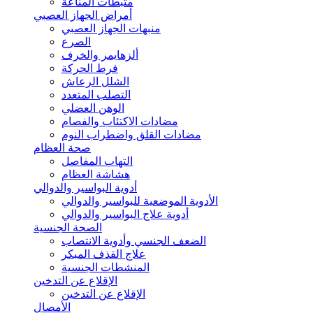
مثبطات المناعة
أمراض الجهاز العصبي
منبهات الجهاز العصبي
الصرع
ألزهايمر والخرف
فرط الحركة
الشلل الرعاش
التصلب المتعدد
الوهن العضلي
مضادات الاكتئاب والفصام
مضادات القلق واضطراب النوم
صحة العظام
التهاب المفاصل
هشاشة العظام
أدوية البواسير والدوالي
الأدوية الموضعية للبواسير والدوالي
أدوية علاج البواسير والدوالي
الصحة الجنسية
الضعف الجنسي وأدوية الانتصاب
علاج القذف المبكر
المنشطات الجنسية
الإقلاع عن التدخين
الإقلاع عن التدخين
الأمصال