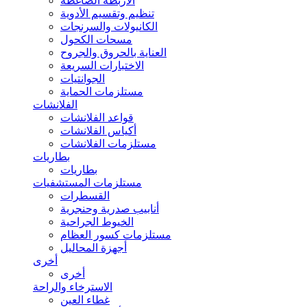
الأربطة الضاغطة
تنظيم وتقسيم الأدوية
الكانيولات والسرنجات
مسحات الكحول
العناية بالحروق والجروح
الاختبارات السريعة
الجوانتيات
مستلزمات الحماية
الفلانشات
قواعد الفلانشات
أكياس الفلانشات
مستلزمات الفلانشات
بطاريات
بطاريات
مستلزمات المستشفيات
القسطرات
أنابيب صدرية وحنجرية
الخيوط الجراحية
مستلزمات كسور العظام
أجهزة المحاليل
أخرى
أخرى
الاسترخاء والراحة
غطاء العين