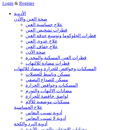
Login
&
Register
الأدوية
صحة العين والأذن
علاج حساسية العين
قطرات تشخيص العين
قطرات الجلوكوما وتوسيع حدقة العين
علاج عدوى العين
علاج جفاف العين
صحة الأذن
قطرات العين المسكنة والمخدرة
قطرات مضادة للالتهاب
المسكنات وخوافض للحرارة ومضاد للالتهاب
مسكن وباسط للعضلات
مسكن للصداع النصفي
المسكنات وخوافض الحرارة
مضادات الالتهاب والتورم
لواصق خافضة للحرارة
مسكنات موضعية للآلام
علاج الحساسية
أدوية تسبب النعاس
أدوية لا تسبب النعاس
أدوية البرد والكحة
مضادات الاحتقان والجيوب الأنفية