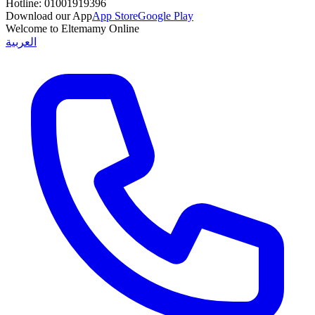
Hotline:
01001919396
Download our App
App Store
Google Play
Welcome to Eltemamy Online
العربية