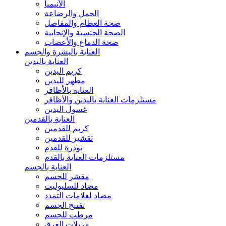
الأنيميا
الحمل والرضاعة
صحة العظام والمفاصل
الصحة الجنسية والإنجابية
صحة الدماغ والأعصاب
العناية بالبشرة والجسم
العناية باليدين
كريم اليدين
مطهر لليدين
العناية بالأظافر
مستلزمات العناية باليدين والأظافر
غسول اليدين
العناية بالقدمين
كريم للقدمين
تقشير للقدمين
بودرة للقدم
مستلزمات العناية بالقدم
العناية بالجسم
مقشر للجسم
مضاد للسليوليت
مضاد لعلامات التمدد
تفتيح الجسم
مرطب للجسم
مزيلات العرق