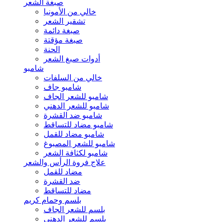
صبغة الشعر
خالي من الأمونيا
تشقير الشعر
صبغة دائمة
صبغة مؤقتة
الحنة
أدوات صبغ الشعر
شامبو
خالي من السلفات
شامبو جاف
شامبو للشعر الجاف
شامبو للشعر الدهني
شامبو ضد القشرة
شامبو مضاد للتساقط
شامبو مضاد للقمل
شامبو للشعر المصبوغ
شامبو لكثافة الشعر
علاج فروة الرأس والشعر
مضاد للقمل
ضد القشرة
مضاد للتساقط
بلسم وحمام كريم
بلسم للشعر الجاف
بلسم للشعر الدهني