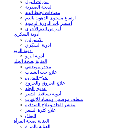
مدرات البول
الذبحة الصدرية
مضادات تجلط الدم
ارتفاع مستوى الدهون بالدم
اضطرابات الدورة الدموية
أمراض الدم الأخرى
أدوية السكري
الانسولين
أدوية السكري
أدوية الربو
أدوية الربو
العناية بصحة الجلد
مخدر موضعي
علاج حب الشباب
علاج الندوب
علاج الحروق والجروح
عدوى الجلد
أدوية تساقط الشعر
ملطف موضعي ومضاد للالتهاب
مقشر للجلد وعلاج الصدفية
علاج كثرة الشعر
البهاق
العناية بصحة المرأة
العناية بالمرأة