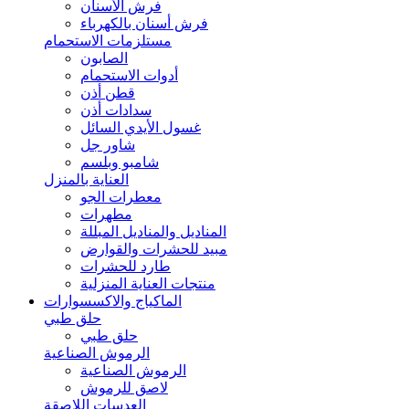
فرش الأسنان
فرش أسنان بالكهرباء
مستلزمات الاستحمام
الصابون
أدوات الاستحمام
قطن أذن
سدادات أذن
غسول الأيدي السائل
شاور جل
شامبو وبلسم
العناية بالمنزل
معطرات الجو
مطهرات
المناديل والمناديل المبللة
مبيد للحشرات والقوارض
طارد للحشرات
منتجات العناية المنزلية
الماكياج والاكسسوارات
حلق طبي
حلق طبي
الرموش الصناعية
الرموش الصناعية
لاصق للرموش
العدسات اللاصقة