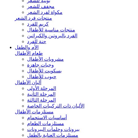
بونيه للشعر
مجفف للشعر
مكواة لفرد الشعر
منتجات فرد الشعر
كريم للفرد
منتجات مناسبة للأطفال
الفرد بالبروتين والكيراتين
حنة للفرد
الأم والطفل
طعام الأطفال
مشروبات الأطفال
وجبات جاهزة
بسكويت للأطفال
حبوب للأطفال
ألبان الأطفال
المرحلة الأولى
المرحلة الثانية
المرحلة الثالثة
الألبان ذات التركيبات الخاصة
مستلزمات الأطفال
أساسيات الاستحمام
مستلزمات الطعام
ببرونات وحلمات الببرونات
مستلزمات العناية بالطفل