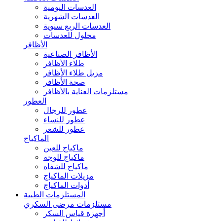
العدسات اليومية
العدسات الشهرية
العدسات الربع سنوية
محلول للعدسات
الأظافر
الأظافر الصناعية
طلاء الأظافر
مزيل طلاء الأظافر
صحة الأظافر
مستلزمات العناية بالأظافر
العطور
عطور للرجال
عطور للنساء
عطور للشعر
الماكياج
ماكياج للعين
ماكياج للوجه
ماكياج للشفاه
مزيلات الماكياج
أدوات الماكياج
المستلزمات الطبية
مستلزمات مرضى السكري
أجهزة قياس السكر