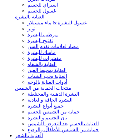
اسبراي للجسم
غسول للجسم
العناية بالبشرة
غسول للبشرة & ماء ميسيلار
تونر
مرطب للبشرة
تفتيح البشرة
مضاد لعلامات تقدم السن
ماسك للبشرة
مقشرات للبشرة
العناية بالشفاه
العناية بمحيط العين
العناية بحب الشباب
أدوات العناية بالوجه
منتجات الحماية من الشمس
البشرة الدهنية والمختلطة
البشرة الجافة والعادية
جميع أنواع البشرة
حماية من الشمس للجسم
تان للجسم والبشرة
العناية بالجسم بعد التعرض للشمس
حماية من الشمس للأطفال والرضع
العناية بالشعر