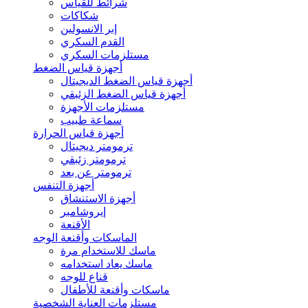
شرائط للقياس
شكاكات
إبر الانسولين
القدم السكري
مستلزمات السكري
أجهزة قياس الضغط
أجهزة قياس الضغط الديجيتال
أجهزة قياس الضغط الزئبقي
مستلزمات الأجهزة
سماعة طبيب
أجهزة قياس الحرارة
ترمومتر ديجيتال
ترمومتر زئبقي
ترمومتر عن بعد
أجهزة التنفس
أجهزة الاستنشاق
إيروشامبر
الأقنعة
الماسكات وأقنعة الوجه
ماسك للاستخدام مرة
ماسك يعاد استخدامه
قناع للوجه
ماسكات وأقنعة للأطفال
مستلزمات العناية الشخصية