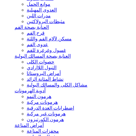
موانع الحمل
العدوى المهبلية
مدرات اللبن
مثبطات البرولاكتين
العناية بصحة الفم
قرح الفم
مسكن لآلام الفم واللثة
عدوى الفم
غسول وغرغرة للفم
العناية بصحة المسالك البولية
حصوات الكلى
التبول اللاإرادي
أمراض البروستاتا
نشاط المثانة الزائد
مشاكل الكلى والمسالك البولية
أدوية الهرمونات
هرمون النمو
هرمونات مركبة
اضطرابات الغدة الدرقية
هرمونات غير مركبة
هرمون الكورتيزون
أمراض المناعة
محفزات المناعة