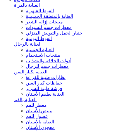
العناية بالمرأة
الفوط الشهرية
العناية بالمنطقة الحميمية
منتجات إزالة الشعر
معطرات جسم للسيدات
اختبار الحمل والتبويض المنزلي
الفوط اليومية
العناية بالرجال
العناية الجنسية
منتجات الاستحمام
أدوات الحلاقة والتشذيب
معطرات جسم للرجال
العناية بكبار السن
نظارات طبية للقراءة
حفاظات كبار السن
فرشة طبية للسرير
العناية بطقم الأسنان
العناية بالفم
معطر للفم
تبييض الأسنان
غسول للفم
العناية بالأسنان
معجون الأسنان