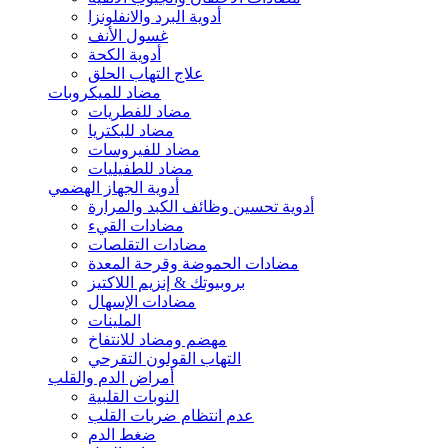
أدوية البرد والانفلونزا
غسول الأنف
أدوية الكحة
علاج التهاب الحلق
مضاد للميكروبات
مضاد للفطريات
مضاد للبكتريا
مضاد للفيروسات
مضاد للطفيليات
أدوية الجهاز الهضمي
أدوية تحسين وظائف الكبد والمرارة
مضادات القيء
مضادات التقلصات
مضادات الحموضة وقرحة المعدة
بروبيوتك & إنزيم اللاكتيز
مضادات الإسهال
الملينات
مهضم ومضاد للانتفاخ
التهاب القولون التقرحي
أمراض الدم والقلب
النوبات القلبية
عدم انتظام ضربات القلب
ضغط الدم