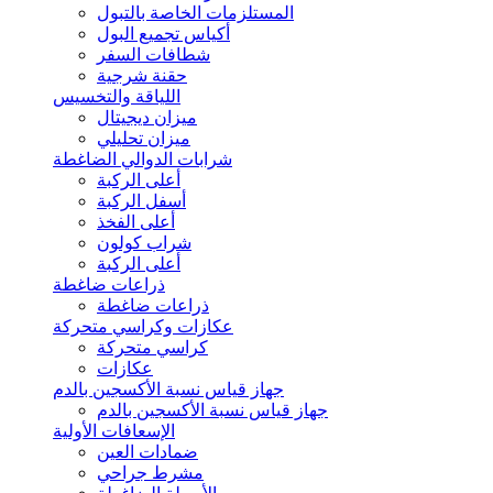
المستلزمات الخاصة بالتبول
أكياس تجميع البول
شطافات السفر
حقنة شرجية
اللياقة والتخسيس
ميزان ديجيتال
ميزان تحليلي
شرابات الدوالي الضاغطة
أعلى الركبة
أسفل الركبة
أعلى الفخذ
شراب كولون
أعلى الركبة
ذراعات ضاغطة
ذراعات ضاغطة
عكازات وكراسي متحركة
كراسي متحركة
عكازات
جهاز قياس نسبة الأكسجين بالدم
جهاز قياس نسبة الأكسجين بالدم
الإسعافات الأولية
ضمادات العين
مشرط جراحي