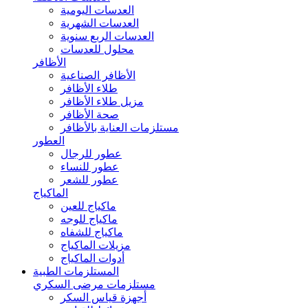
العدسات اليومية
العدسات الشهرية
العدسات الربع سنوية
محلول للعدسات
الأظافر
الأظافر الصناعية
طلاء الأظافر
مزيل طلاء الأظافر
صحة الأظافر
مستلزمات العناية بالأظافر
العطور
عطور للرجال
عطور للنساء
عطور للشعر
الماكياج
ماكياج للعين
ماكياج للوجه
ماكياج للشفاه
مزيلات الماكياج
أدوات الماكياج
المستلزمات الطبية
مستلزمات مرضى السكري
أجهزة قياس السكر