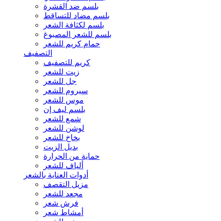
بلسم ضد القشرة
بلسم مضاد للتساقط
بلسم لكثافة الشعر
بلسم للشعر المصبوغ
حمام كريم للشعر
التصفيف
كريم للتصفيف
زيت للشعر
جل للشعر
سيروم للشعر
موس للشعر
بلسم ليف إن
شمع للشعر
لوشن للشعر
بخاخ للشعر
بديل الزيت
حماية من الحرارة
ألياف للشعر
أدوات العناية بالشعر
مزيل التقصف
مجعد للشعر
فرش شعر
أمشاط شعر