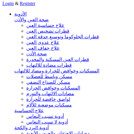
Login
&
Register
الأدوية
صحة العين والأذن
علاج حساسية العين
قطرات تشخيص العين
قطرات الجلوكوما وتوسيع حدقة العين
علاج عدوى العين
علاج جفاف العين
صحة الأذن
قطرات العين المسكنة والمخدرة
قطرات مضادة للالتهاب
المسكنات وخوافض للحرارة ومضاد للالتهاب
مسكن وباسط للعضلات
مسكن للصداع النصفي
المسكنات وخوافض الحرارة
مضادات الالتهاب والتورم
لواصق خافضة للحرارة
مسكنات موضعية للآلام
علاج الحساسية
أدوية تسبب النعاس
أدوية لا تسبب النعاس
أدوية البرد والكحة
مضادات الاحتقان والجيوب الأنفية