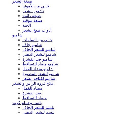
صبغة الشعر
خالي من الأمونيا
تشقير الشعر
صبغة دائمة
صبغة مؤقتة
الحنة
أدوات صبغ الشعر
شامبو
خالي من السلفات
شامبو جاف
شامبو للشعر الجاف
شامبو للشعر الدهني
شامبو ضد القشرة
شامبو مضاد للتساقط
شامبو مضاد للقمل
شامبو للشعر المصبوغ
شامبو لكثافة الشعر
علاج فروة الرأس والشعر
مضاد للقمل
ضد القشرة
مضاد للتساقط
بلسم وحمام كريم
بلسم للشعر الجاف
بلسم للشعر الدهني