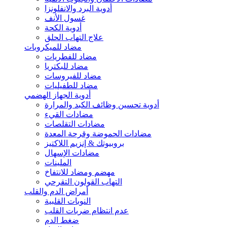
أدوية البرد والانفلونزا
غسول الأنف
أدوية الكحة
علاج التهاب الحلق
مضاد للميكروبات
مضاد للفطريات
مضاد للبكتريا
مضاد للفيروسات
مضاد للطفيليات
أدوية الجهاز الهضمي
أدوية تحسين وظائف الكبد والمرارة
مضادات القيء
مضادات التقلصات
مضادات الحموضة وقرحة المعدة
بروبيوتك & إنزيم اللاكتيز
مضادات الإسهال
الملينات
مهضم ومضاد للانتفاخ
التهاب القولون التقرحي
أمراض الدم والقلب
النوبات القلبية
عدم انتظام ضربات القلب
ضغط الدم