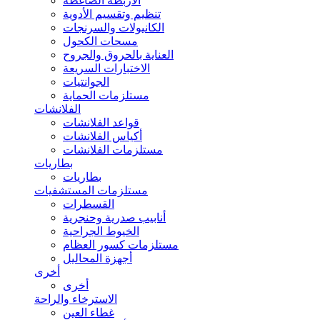
الأربطة الضاغطة
تنظيم وتقسيم الأدوية
الكانيولات والسرنجات
مسحات الكحول
العناية بالحروق والجروح
الاختبارات السريعة
الجوانتيات
مستلزمات الحماية
الفلانشات
قواعد الفلانشات
أكياس الفلانشات
مستلزمات الفلانشات
بطاريات
بطاريات
مستلزمات المستشفيات
القسطرات
أنابيب صدرية وحنجرية
الخيوط الجراحية
مستلزمات كسور العظام
أجهزة المحاليل
أخرى
أخرى
الاسترخاء والراحة
غطاء العين