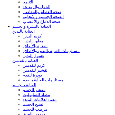
الأنيميا
الحمل والرضاعة
صحة العظام والمفاصل
الصحة الجنسية والإنجابية
صحة الدماغ والأعصاب
العناية بالبشرة والجسم
العناية باليدين
كريم اليدين
مطهر لليدين
العناية بالأظافر
مستلزمات العناية باليدين والأظافر
غسول اليدين
العناية بالقدمين
كريم للقدمين
تقشير للقدمين
بودرة للقدم
مستلزمات العناية بالقدم
العناية بالجسم
مقشر للجسم
مضاد للسليوليت
مضاد لعلامات التمدد
تفتيح الجسم
مرطب للجسم
مزيلات العرق