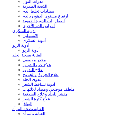
مدرات البول
الذبحة الصدرية
مضادات تجلط الدم
ارتفاع مستوى الدهون بالدم
اضطرابات الدورة الدموية
أمراض الدم الأخرى
أدوية السكري
الانسولين
أدوية السكري
أدوية الربو
أدوية الربو
العناية بصحة الجلد
مخدر موضعي
علاج حب الشباب
علاج الندوب
علاج الحروق والجروح
عدوى الجلد
أدوية تساقط الشعر
ملطف موضعي ومضاد للالتهاب
مقشر للجلد وعلاج الصدفية
علاج كثرة الشعر
البهاق
العناية بصحة المرأة
العناية بالمرأة