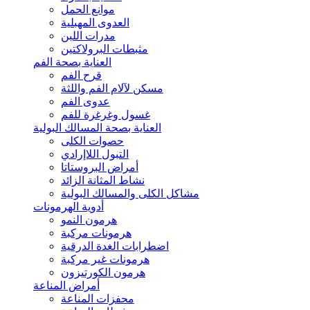
موانع الحمل
العدوى المهبلية
مدرات اللبن
مثبطات البرولاكتين
العناية بصحة الفم
قرح الفم
مسكن لآلام الفم واللثة
عدوى الفم
غسول وغرغرة للفم
العناية بصحة المسالك البولية
حصوات الكلى
التبول اللاإرادي
أمراض البروستاتا
نشاط المثانة الزائد
مشاكل الكلى والمسالك البولية
أدوية الهرمونات
هرمون النمو
هرمونات مركبة
اضطرابات الغدة الدرقية
هرمونات غير مركبة
هرمون الكورتيزون
أمراض المناعة
محفزات المناعة