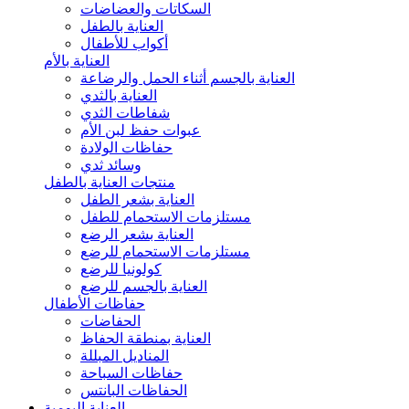
السكاتات والعضاضات
العناية بالطفل
أكواب للأطفال
العناية بالأم
العناية بالجسم أثناء الحمل والرضاعة
العناية بالثدي
شفاطات الثدي
عبوات حفظ لبن الأم
حفاظات الولادة
وسائد ثدي
منتجات العناية بالطفل
العناية بشعر الطفل
مستلزمات الاستحمام للطفل
العناية بشعر الرضع
مستلزمات الاستحمام للرضع
كولونيا للرضع
العناية بالجسم للرضع
حفاظات الأطفال
الحفاضات
العناية بمنطقة الحفاظ
المناديل المبللة
حفاظات السباحة
الحفاظات البانتس
العناية اليومية