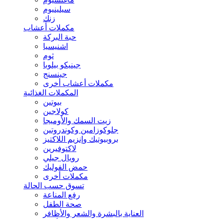
سيلينيوم
زنك
مكملات أعشاب
حبة البركة
اشنيسيا
ثوم
جينيكو بيلوبا
جينسنج
مكملات أعشاب أخرى
المكملات الغذائية
بيوتين
كولاجين
زيت السمك والأوميجا
جلوكوزامين وكوندروتين
بروبيوتيك وإنزيم اللاكتيز
لاكتوفيرين
رويال جيلي
حمض الفوليك
مكملات أخرى
تسوق حسب الحالة
رفع المناعة
صحة الطفل
العناية بالبشرة والشعر والأظافر