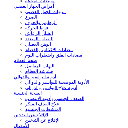
مثبطات المناعة
أمراض الجهاز العصبي
منبهات الجهاز العصبي
الصرع
ألزهايمر والخرف
فرط الحركة
الشلل الرعاش
التصلب المتعدد
الوهن العضلي
مضادات الاكتئاب والفصام
مضادات القلق واضطراب النوم
صحة العظام
التهاب المفاصل
هشاشة العظام
أدوية البواسير والدوالي
الأدوية الموضعية للبواسير والدوالي
أدوية علاج البواسير والدوالي
الصحة الجنسية
الضعف الجنسي وأدوية الانتصاب
علاج القذف المبكر
المنشطات الجنسية
الإقلاع عن التدخين
الإقلاع عن التدخين
الأمصال