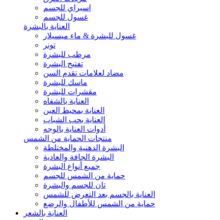
اسبراي للجسم
غسول للجسم
العناية بالبشرة
غسول للبشرة & ماء ميسيلار
تونر
مرطب للبشرة
تفتيح البشرة
مضاد لعلامات تقدم السن
ماسك للبشرة
مقشرات للبشرة
العناية بالشفاه
العناية بمحيط العين
العناية بحب الشباب
أدوات العناية بالوجه
منتجات الحماية من الشمس
البشرة الدهنية والمختلطة
البشرة الجافة والعادية
جميع أنواع البشرة
حماية من الشمس للجسم
تان للجسم والبشرة
العناية بالجسم بعد التعرض للشمس
حماية من الشمس للأطفال والرضع
العناية بالشعر