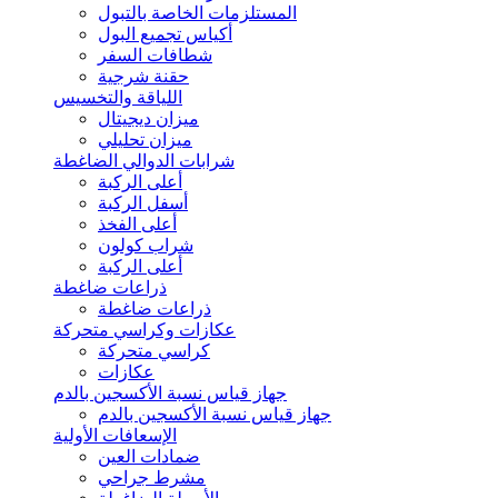
المستلزمات الخاصة بالتبول
أكياس تجميع البول
شطافات السفر
حقنة شرجية
اللياقة والتخسيس
ميزان ديجيتال
ميزان تحليلي
شرابات الدوالي الضاغطة
أعلى الركبة
أسفل الركبة
أعلى الفخذ
شراب كولون
أعلى الركبة
ذراعات ضاغطة
ذراعات ضاغطة
عكازات وكراسي متحركة
كراسي متحركة
عكازات
جهاز قياس نسبة الأكسجين بالدم
جهاز قياس نسبة الأكسجين بالدم
الإسعافات الأولية
ضمادات العين
مشرط جراحي