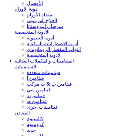
الأمصال
أدوية الأورام
مضاد للأورام
العلاج الهرموني
سرطان البروستاتا
الأدوية المتخصصة
أدوية الخصوبة
أدوية الاضطرابات المناعية
التهاب المفصل الروماتويدي
الأدوية المتخصصة
الفيتامينات والمكملات الغذائية
الفيتامينات
فيتامينات متعددة
فيتامين أ
فيتامين ب & ب مركب
فيتامين سي
فيتامين د
فيتامين هـ
فيتامينات أخرى
المعادن
كالسيوم
كروميوم
حديد
ماغنسيوم