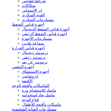
شرائط للقياس
شكاكات
إبر الانسولين
القدم السكري
مستلزمات السكري
أجهزة قياس الضغط
أجهزة قياس الضغط الديجيتال
أجهزة قياس الضغط الزئبقي
مستلزمات الأجهزة
سماعة طبيب
أجهزة قياس الحرارة
ترمومتر ديجيتال
ترمومتر زئبقي
ترمومتر عن بعد
أجهزة التنفس
أجهزة الاستنشاق
إيروشامبر
الأقنعة
الماسكات وأقنعة الوجه
ماسك للاستخدام مرة
ماسك يعاد استخدامه
قناع للوجه
ماسكات وأقنعة للأطفال
مستلزمات العناية الشخصية