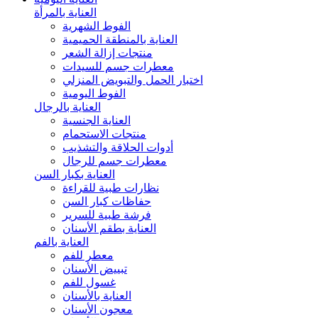
العناية بالمرأة
الفوط الشهرية
العناية بالمنطقة الحميمية
منتجات إزالة الشعر
معطرات جسم للسيدات
اختبار الحمل والتبويض المنزلي
الفوط اليومية
العناية بالرجال
العناية الجنسية
منتجات الاستحمام
أدوات الحلاقة والتشذيب
معطرات جسم للرجال
العناية بكبار السن
نظارات طبية للقراءة
حفاظات كبار السن
فرشة طبية للسرير
العناية بطقم الأسنان
العناية بالفم
معطر للفم
تبييض الأسنان
غسول للفم
العناية بالأسنان
معجون الأسنان