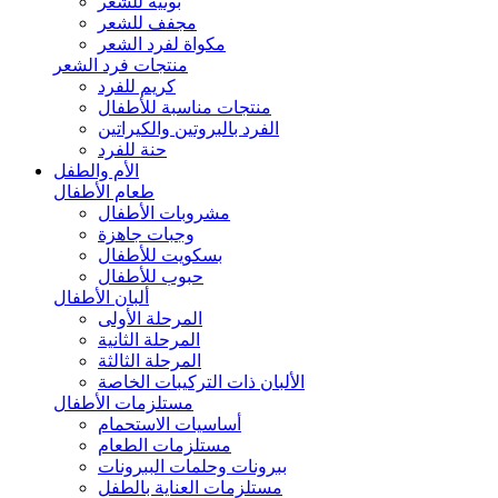
بونيه للشعر
مجفف للشعر
مكواة لفرد الشعر
منتجات فرد الشعر
كريم للفرد
منتجات مناسبة للأطفال
الفرد بالبروتين والكيراتين
حنة للفرد
الأم والطفل
طعام الأطفال
مشروبات الأطفال
وجبات جاهزة
بسكويت للأطفال
حبوب للأطفال
ألبان الأطفال
المرحلة الأولى
المرحلة الثانية
المرحلة الثالثة
الألبان ذات التركيبات الخاصة
مستلزمات الأطفال
أساسيات الاستحمام
مستلزمات الطعام
ببرونات وحلمات الببرونات
مستلزمات العناية بالطفل