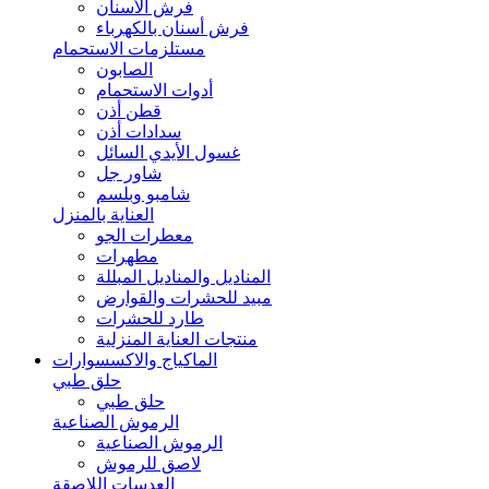
فرش الأسنان
فرش أسنان بالكهرباء
مستلزمات الاستحمام
الصابون
أدوات الاستحمام
قطن أذن
سدادات أذن
غسول الأيدي السائل
شاور جل
شامبو وبلسم
العناية بالمنزل
معطرات الجو
مطهرات
المناديل والمناديل المبللة
مبيد للحشرات والقوارض
طارد للحشرات
منتجات العناية المنزلية
الماكياج والاكسسوارات
حلق طبي
حلق طبي
الرموش الصناعية
الرموش الصناعية
لاصق للرموش
العدسات اللاصقة