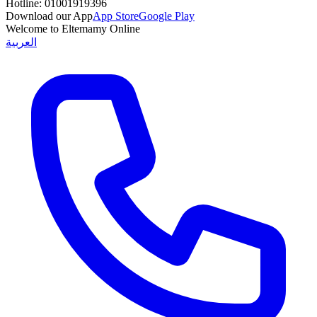
Hotline:
01001919396
Download our App
App Store
Google Play
Welcome to Eltemamy Online
العربية