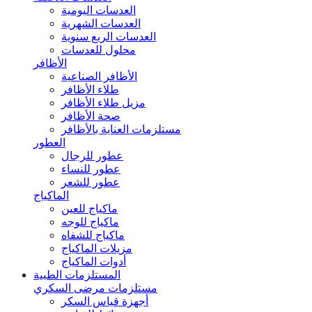
العدسات اليومية
العدسات الشهرية
العدسات الربع سنوية
محلول للعدسات
الأظافر
الأظافر الصناعية
طلاء الأظافر
مزيل طلاء الأظافر
صحة الأظافر
مستلزمات العناية بالأظافر
العطور
عطور للرجال
عطور للنساء
عطور للشعر
الماكياج
ماكياج للعين
ماكياج للوجه
ماكياج للشفاه
مزيلات الماكياج
أدوات الماكياج
المستلزمات الطبية
مستلزمات مرضى السكري
أجهزة قياس السكر