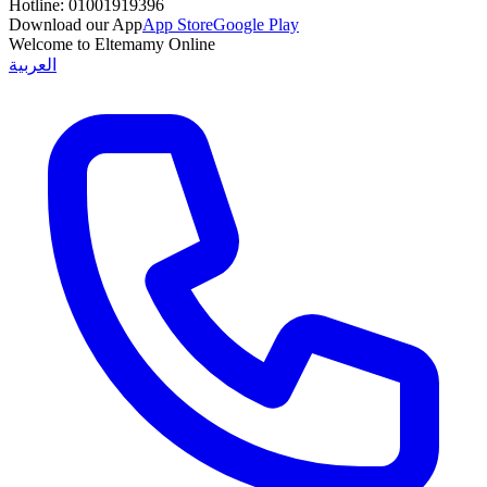
Hotline:
01001919396
Download our App
App Store
Google Play
Welcome to Eltemamy Online
العربية