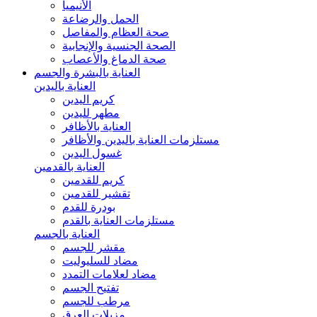
الأنيميا
الحمل والرضاعة
صحة العظام والمفاصل
الصحة الجنسية والإنجابية
صحة الدماغ والأعصاب
العناية بالبشرة والجسم
العناية باليدين
كريم اليدين
مطهر لليدين
العناية بالأظافر
مستلزمات العناية باليدين والأظافر
غسول اليدين
العناية بالقدمين
كريم للقدمين
تقشير للقدمين
بودرة للقدم
مستلزمات العناية بالقدم
العناية بالجسم
مقشر للجسم
مضاد للسليوليت
مضاد لعلامات التمدد
تفتيح الجسم
مرطب للجسم
مزيلات العرق