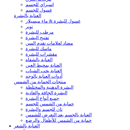
اسبراي للجسم
غسول للجسم
العناية بالبشرة
غسول للبشرة & ماء ميسيلار
تونر
مرطب للبشرة
تفتيح البشرة
مضاد لعلامات تقدم السن
ماسك للبشرة
مقشرات للبشرة
العناية بالشفاه
العناية بمحيط العين
العناية بحب الشباب
أدوات العناية بالوجه
منتجات الحماية من الشمس
البشرة الدهنية والمختلطة
البشرة الجافة والعادية
جميع أنواع البشرة
حماية من الشمس للجسم
تان للجسم والبشرة
العناية بالجسم بعد التعرض للشمس
حماية من الشمس للأطفال والرضع
العناية بالشعر