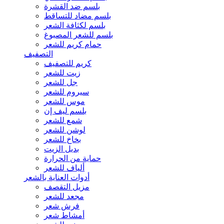
بلسم ضد القشرة
بلسم مضاد للتساقط
بلسم لكثافة الشعر
بلسم للشعر المصبوغ
حمام كريم للشعر
التصفيف
كريم للتصفيف
زيت للشعر
جل للشعر
سيروم للشعر
موس للشعر
بلسم ليف إن
شمع للشعر
لوشن للشعر
بخاخ للشعر
بديل الزيت
حماية من الحرارة
ألياف للشعر
أدوات العناية بالشعر
مزيل التقصف
مجعد للشعر
فرش شعر
أمشاط شعر