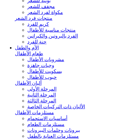
بونيه للشعر
مجفف للشعر
مكواة لفرد الشعر
منتجات فرد الشعر
كريم للفرد
منتجات مناسبة للأطفال
الفرد بالبروتين والكيراتين
حنة للفرد
الأم والطفل
طعام الأطفال
مشروبات الأطفال
وجبات جاهزة
بسكويت للأطفال
حبوب للأطفال
ألبان الأطفال
المرحلة الأولى
المرحلة الثانية
المرحلة الثالثة
الألبان ذات التركيبات الخاصة
مستلزمات الأطفال
أساسيات الاستحمام
مستلزمات الطعام
ببرونات وحلمات الببرونات
مستلزمات العناية بالطفل