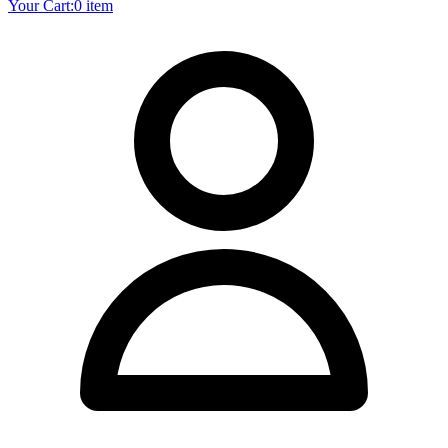
Your Cart:
0 item