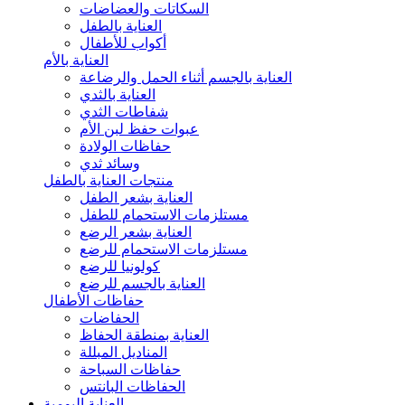
السكاتات والعضاضات
العناية بالطفل
أكواب للأطفال
العناية بالأم
العناية بالجسم أثناء الحمل والرضاعة
العناية بالثدي
شفاطات الثدي
عبوات حفظ لبن الأم
حفاظات الولادة
وسائد ثدي
منتجات العناية بالطفل
العناية بشعر الطفل
مستلزمات الاستحمام للطفل
العناية بشعر الرضع
مستلزمات الاستحمام للرضع
كولونيا للرضع
العناية بالجسم للرضع
حفاظات الأطفال
الحفاضات
العناية بمنطقة الحفاظ
المناديل المبللة
حفاظات السباحة
الحفاظات البانتس
العناية اليومية