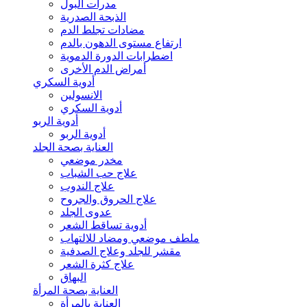
مدرات البول
الذبحة الصدرية
مضادات تجلط الدم
ارتفاع مستوى الدهون بالدم
اضطرابات الدورة الدموية
أمراض الدم الأخرى
أدوية السكري
الانسولين
أدوية السكري
أدوية الربو
أدوية الربو
العناية بصحة الجلد
مخدر موضعي
علاج حب الشباب
علاج الندوب
علاج الحروق والجروح
عدوى الجلد
أدوية تساقط الشعر
ملطف موضعي ومضاد للالتهاب
مقشر للجلد وعلاج الصدفية
علاج كثرة الشعر
البهاق
العناية بصحة المرأة
العناية بالمرأة