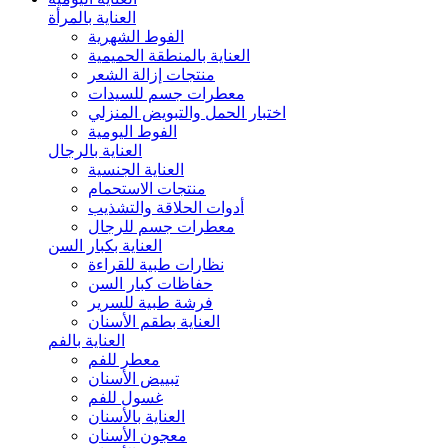
العناية بالمرأة
الفوط الشهرية
العناية بالمنطقة الحميمية
منتجات إزالة الشعر
معطرات جسم للسيدات
اختبار الحمل والتبويض المنزلي
الفوط اليومية
العناية بالرجال
العناية الجنسية
منتجات الاستحمام
أدوات الحلاقة والتشذيب
معطرات جسم للرجال
العناية بكبار السن
نظارات طبية للقراءة
حفاظات كبار السن
فرشة طبية للسرير
العناية بطقم الأسنان
العناية بالفم
معطر للفم
تبييض الأسنان
غسول للفم
العناية بالأسنان
معجون الأسنان