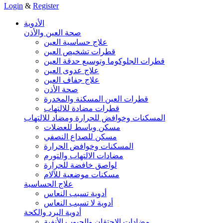
Login
&
Register
الأدوية
صحة العين والأذن
علاج حساسية العين
قطرات تشخيص العين
قطرات الجلوكوما وتوسيع حدقة العين
علاج عدوى العين
علاج جفاف العين
صحة الأذن
قطرات العين المسكنة والمخدرة
قطرات مضادة للالتهاب
المسكنات وخوافض للحرارة ومضاد للالتهاب
مسكن وباسط للعضلات
مسكن للصداع النصفي
المسكنات وخوافض الحرارة
مضادات الالتهاب والتورم
لواصق خافضة للحرارة
مسكنات موضعية للآلام
علاج الحساسية
أدوية تسبب النعاس
أدوية لا تسبب النعاس
أدوية البرد والكحة
مضادات الاحتقان والجيوب الأنفية