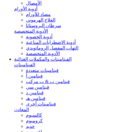
الأمصال
أدوية الأورام
مضاد للأورام
العلاج الهرموني
سرطان البروستاتا
الأدوية المتخصصة
أدوية الخصوبة
أدوية الاضطرابات المناعية
التهاب المفصل الروماتويدي
الأدوية المتخصصة
الفيتامينات والمكملات الغذائية
الفيتامينات
فيتامينات متعددة
فيتامين أ
فيتامين ب & ب مركب
فيتامين سي
فيتامين د
فيتامين هـ
فيتامينات أخرى
المعادن
كالسيوم
كروميوم
حديد
ماغنسيوم