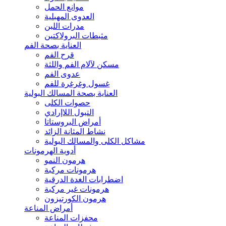
موانع الحمل
العدوى المهبلية
مدرات اللبن
مثبطات البرولاكتين
العناية بصحة الفم
قرح الفم
مسكن لآلام الفم واللثة
عدوى الفم
غسول وغرغرة للفم
العناية بصحة المسالك البولية
حصوات الكلى
التبول اللاإرادي
أمراض البروستاتا
نشاط المثانة الزائد
مشاكل الكلى والمسالك البولية
أدوية الهرمونات
هرمون النمو
هرمونات مركبة
اضطرابات الغدة الدرقية
هرمونات غير مركبة
هرمون الكورتيزون
أمراض المناعة
محفزات المناعة