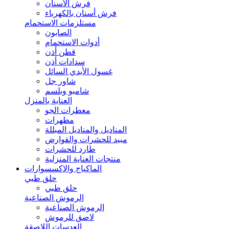
فرش الأسنان
فرش أسنان بالكهرباء
مستلزمات الاستحمام
الصابون
أدوات الاستحمام
قطن أذن
سدادات أذن
غسول الأيدي السائل
شاور جل
شامبو وبلسم
العناية بالمنزل
معطرات الجو
مطهرات
المناديل والمناديل المبللة
مبيد للحشرات والقوارض
طارد للحشرات
منتجات العناية المنزلية
الماكياج والاكسسوارات
حلق طبي
حلق طبي
الرموش الصناعية
الرموش الصناعية
لاصق للرموش
العدسات اللاصقة