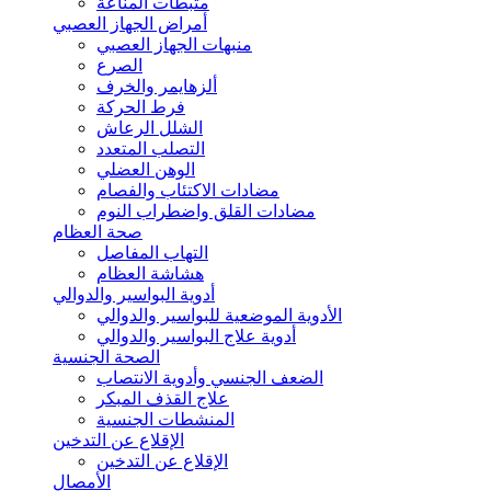
مثبطات المناعة
أمراض الجهاز العصبي
منبهات الجهاز العصبي
الصرع
ألزهايمر والخرف
فرط الحركة
الشلل الرعاش
التصلب المتعدد
الوهن العضلي
مضادات الاكتئاب والفصام
مضادات القلق واضطراب النوم
صحة العظام
التهاب المفاصل
هشاشة العظام
أدوية البواسير والدوالي
الأدوية الموضعية للبواسير والدوالي
أدوية علاج البواسير والدوالي
الصحة الجنسية
الضعف الجنسي وأدوية الانتصاب
علاج القذف المبكر
المنشطات الجنسية
الإقلاع عن التدخين
الإقلاع عن التدخين
الأمصال