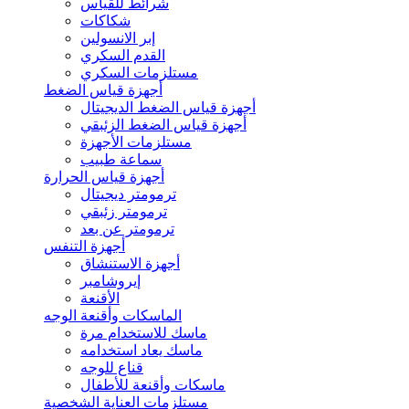
شرائط للقياس
شكاكات
إبر الانسولين
القدم السكري
مستلزمات السكري
أجهزة قياس الضغط
أجهزة قياس الضغط الديجيتال
أجهزة قياس الضغط الزئبقي
مستلزمات الأجهزة
سماعة طبيب
أجهزة قياس الحرارة
ترمومتر ديجيتال
ترمومتر زئبقي
ترمومتر عن بعد
أجهزة التنفس
أجهزة الاستنشاق
إيروشامبر
الأقنعة
الماسكات وأقنعة الوجه
ماسك للاستخدام مرة
ماسك يعاد استخدامه
قناع للوجه
ماسكات وأقنعة للأطفال
مستلزمات العناية الشخصية