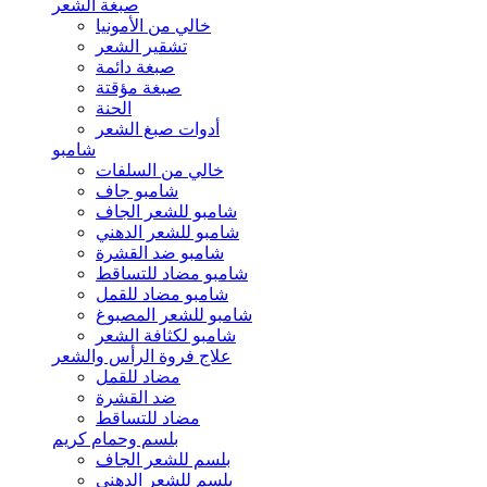
صبغة الشعر
خالي من الأمونيا
تشقير الشعر
صبغة دائمة
صبغة مؤقتة
الحنة
أدوات صبغ الشعر
شامبو
خالي من السلفات
شامبو جاف
شامبو للشعر الجاف
شامبو للشعر الدهني
شامبو ضد القشرة
شامبو مضاد للتساقط
شامبو مضاد للقمل
شامبو للشعر المصبوغ
شامبو لكثافة الشعر
علاج فروة الرأس والشعر
مضاد للقمل
ضد القشرة
مضاد للتساقط
بلسم وحمام كريم
بلسم للشعر الجاف
بلسم للشعر الدهني