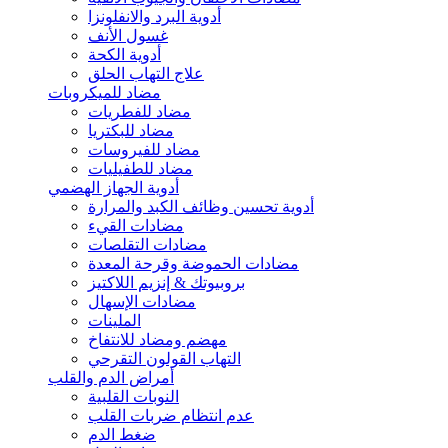
أدوية البرد والانفلونزا
غسول الأنف
أدوية الكحة
علاج التهاب الحلق
مضاد للميكروبات
مضاد للفطريات
مضاد للبكتريا
مضاد للفيروسات
مضاد للطفيليات
أدوية الجهاز الهضمي
أدوية تحسين وظائف الكبد والمرارة
مضادات القيء
مضادات التقلصات
مضادات الحموضة وقرحة المعدة
بروبيوتك & إنزيم اللاكتيز
مضادات الإسهال
الملينات
مهضم ومضاد للانتفاخ
التهاب القولون التقرحي
أمراض الدم والقلب
النوبات القلبية
عدم انتظام ضربات القلب
ضغط الدم