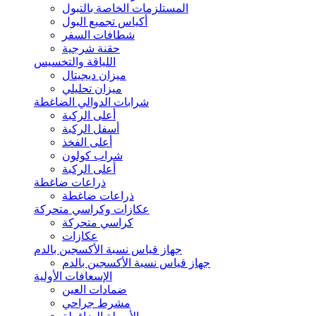
المستلزمات الخاصة بالتبول
أكياس تجميع البول
شطافات السفر
حقنة شرجية
اللياقة والتخسيس
ميزان ديجيتال
ميزان تحليلي
شرابات الدوالي الضاغطة
أعلى الركبة
أسفل الركبة
أعلى الفخذ
شراب كولون
أعلى الركبة
ذراعات ضاغطة
ذراعات ضاغطة
عكازات وكراسي متحركة
كراسي متحركة
عكازات
جهاز قياس نسبة الأكسجين بالدم
جهاز قياس نسبة الأكسجين بالدم
الإسعافات الأولية
ضمادات العين
مشرط جراحي