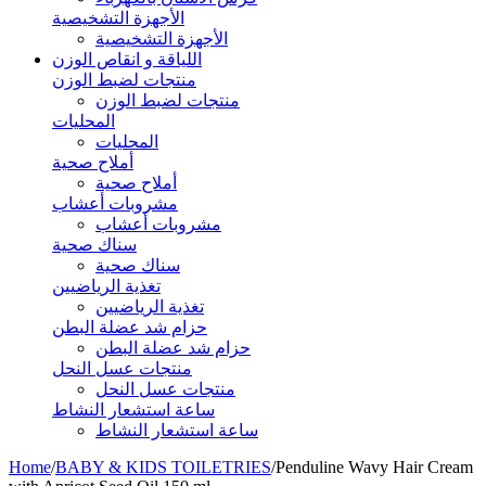
الأجهزة التشخيصية
الأجهزة التشخيصية
اللياقة و انقاص الوزن
منتجات لضبط الوزن
منتجات لضبط الوزن
المحليات
المحليات
أملاح صحية
أملاح صحية
مشروبات أعشاب
مشروبات أعشاب
سناك صحية
سناك صحية
تغذية الرياضيين
تغذية الرياضيين
حزام شد عضلة البطن
حزام شد عضلة البطن
منتجات عسل النحل
منتجات عسل النحل
ساعة استشعار النشاط
ساعة استشعار النشاط
Home
/
BABY & KIDS TOILETRIES
/
Penduline Wavy Hair Cream