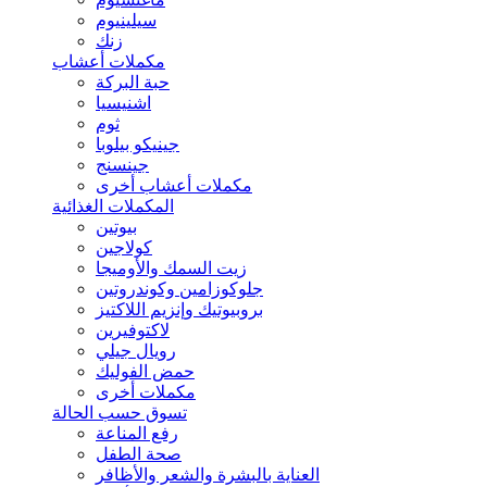
سيلينيوم
زنك
مكملات أعشاب
حبة البركة
اشنيسيا
ثوم
جينيكو بيلوبا
جينسنج
مكملات أعشاب أخرى
المكملات الغذائية
بيوتين
كولاجين
زيت السمك والأوميجا
جلوكوزامين وكوندروتين
بروبيوتيك وإنزيم اللاكتيز
لاكتوفيرين
رويال جيلي
حمض الفوليك
مكملات أخرى
تسوق حسب الحالة
رفع المناعة
صحة الطفل
العناية بالبشرة والشعر والأظافر