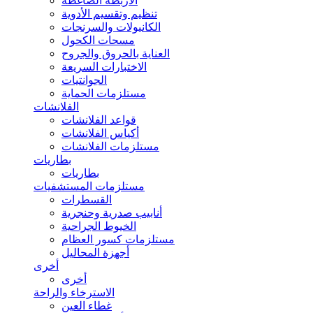
الأربطة الضاغطة
تنظيم وتقسيم الأدوية
الكانيولات والسرنجات
مسحات الكحول
العناية بالحروق والجروح
الاختبارات السريعة
الجوانتيات
مستلزمات الحماية
الفلانشات
قواعد الفلانشات
أكياس الفلانشات
مستلزمات الفلانشات
بطاريات
بطاريات
مستلزمات المستشفيات
القسطرات
أنابيب صدرية وحنجرية
الخيوط الجراحية
مستلزمات كسور العظام
أجهزة المحاليل
أخرى
أخرى
الاسترخاء والراحة
غطاء العين