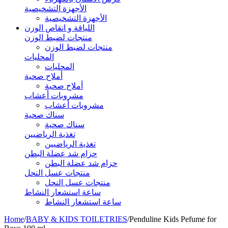
الأجهزة التشخيصية
الأجهزة التشخيصية
اللياقة و انقاص الوزن
منتجات لضبط الوزن
منتجات لضبط الوزن
المحليات
المحليات
أملاح صحية
أملاح صحية
مشروبات أعشاب
مشروبات أعشاب
سناك صحية
سناك صحية
تغذية الرياضيين
تغذية الرياضيين
حزام شد عضلة البطن
حزام شد عضلة البطن
منتجات عسل النحل
منتجات عسل النحل
ساعة استشعار النشاط
ساعة استشعار النشاط
Home
/
BABY & KIDS TOILETRIES
/
Penduline Kids Pefume for