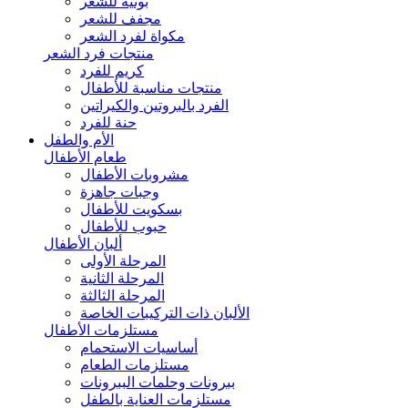
بونيه للشعر
مجفف للشعر
مكواة لفرد الشعر
منتجات فرد الشعر
كريم للفرد
منتجات مناسبة للأطفال
الفرد بالبروتين والكيراتين
حنة للفرد
الأم والطفل
طعام الأطفال
مشروبات الأطفال
وجبات جاهزة
بسكويت للأطفال
حبوب للأطفال
ألبان الأطفال
المرحلة الأولى
المرحلة الثانية
المرحلة الثالثة
الألبان ذات التركيبات الخاصة
مستلزمات الأطفال
أساسيات الاستحمام
مستلزمات الطعام
ببرونات وحلمات الببرونات
مستلزمات العناية بالطفل