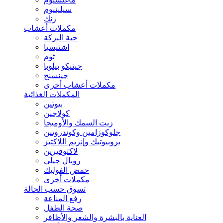
سيلينيوم
زنك
مكملات أعشاب
حبة البركة
اشنيسيا
ثوم
جينيكو بيلوبا
جينسنج
مكملات أعشاب أخرى
المكملات الغذائية
بيوتين
كولاجين
زيت السمك والأوميجا
جلوكوزامين وكوندروتين
بروبيوتيك وإنزيم اللاكتيز
لاكتوفيرين
رويال جيلي
حمض الفوليك
مكملات أخرى
تسوق حسب الحالة
رفع المناعة
صحة الطفل
العناية بالبشرة والشعر والأظافر