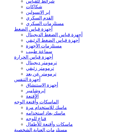
شرائط للقياس
شكاكات
إبر الانسولين
القدم السكري
مستلزمات السكري
أجهزة قياس الضغط
أجهزة قياس الضغط الديجيتال
أجهزة قياس الضغط الزئبقي
مستلزمات الأجهزة
سماعة طبيب
أجهزة قياس الحرارة
ترمومتر ديجيتال
ترمومتر زئبقي
ترمومتر عن بعد
أجهزة التنفس
أجهزة الاستنشاق
إيروشامبر
الأقنعة
الماسكات وأقنعة الوجه
ماسك للاستخدام مرة
ماسك يعاد استخدامه
قناع للوجه
ماسكات وأقنعة للأطفال
مستلزمات العناية الشخصية