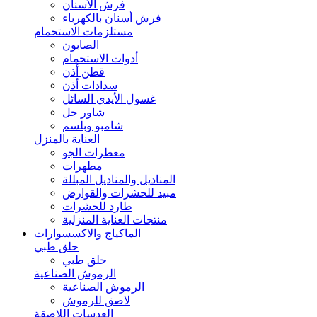
فرش الأسنان
فرش أسنان بالكهرباء
مستلزمات الاستحمام
الصابون
أدوات الاستحمام
قطن أذن
سدادات أذن
غسول الأيدي السائل
شاور جل
شامبو وبلسم
العناية بالمنزل
معطرات الجو
مطهرات
المناديل والمناديل المبللة
مبيد للحشرات والقوارض
طارد للحشرات
منتجات العناية المنزلية
الماكياج والاكسسوارات
حلق طبي
حلق طبي
الرموش الصناعية
الرموش الصناعية
لاصق للرموش
العدسات اللاصقة