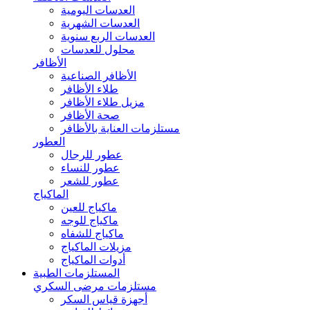
العدسات اليومية
العدسات الشهرية
العدسات الربع سنوية
محلول للعدسات
الأظافر
الأظافر الصناعية
طلاء الأظافر
مزيل طلاء الأظافر
صحة الأظافر
مستلزمات العناية بالأظافر
العطور
عطور للرجال
عطور للنساء
عطور للشعر
الماكياج
ماكياج للعين
ماكياج للوجه
ماكياج للشفاه
مزيلات الماكياج
أدوات الماكياج
المستلزمات الطبية
مستلزمات مرضى السكري
أجهزة قياس السكر