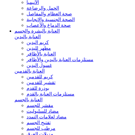
الأنيميا
الحمل والرضاعة
صحة العظام والمفاصل
الصحة الجنسية والإنجابية
صحة الدماغ والأعصاب
العناية بالبشرة والجسم
العناية باليدين
كريم اليدين
مطهر لليدين
العناية بالأظافر
مستلزمات العناية باليدين والأظافر
غسول اليدين
العناية بالقدمين
كريم للقدمين
تقشير للقدمين
بودرة للقدم
مستلزمات العناية بالقدم
العناية بالجسم
مقشر للجسم
مضاد للسليوليت
مضاد لعلامات التمدد
تفتيح الجسم
مرطب للجسم
مزيلات العرق