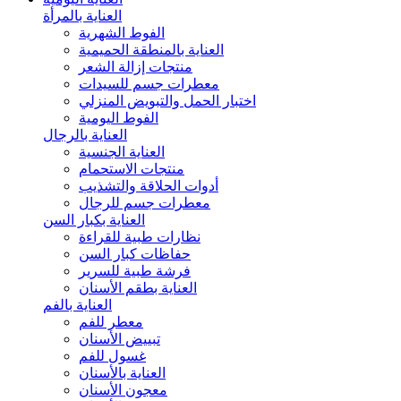
العناية بالمرأة
الفوط الشهرية
العناية بالمنطقة الحميمية
منتجات إزالة الشعر
معطرات جسم للسيدات
اختبار الحمل والتبويض المنزلي
الفوط اليومية
العناية بالرجال
العناية الجنسية
منتجات الاستحمام
أدوات الحلاقة والتشذيب
معطرات جسم للرجال
العناية بكبار السن
نظارات طبية للقراءة
حفاظات كبار السن
فرشة طبية للسرير
العناية بطقم الأسنان
العناية بالفم
معطر للفم
تبييض الأسنان
غسول للفم
العناية بالأسنان
معجون الأسنان