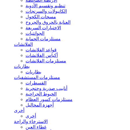
الأربطة الضاغطة
تنظيم وتقسيم الأدوية
الكانيولات والسرنجات
مسحات الكحول
العناية بالحروق والجروح
الاختبارات السريعة
الجوانتيات
مستلزمات الحماية
الفلانشات
قواعد الفلانشات
أكياس الفلانشات
مستلزمات الفلانشات
بطاريات
بطاريات
مستلزمات المستشفيات
القسطرات
أنابيب صدرية وحنجرية
الخيوط الجراحية
مستلزمات كسور العظام
أجهزة المحاليل
أخرى
أخرى
الاسترخاء والراحة
غطاء العين