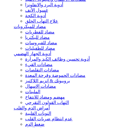
أدوية البرد والانفلونزا
غسول الأنف
أدوية الكحة
علاج التهاب الحلق
مضاد للميكروبات
مضاد للفطريات
مضاد للبكتريا
مضاد للفيروسات
مضاد للطفيليات
أدوية الجهاز الهضمي
أدوية تحسين وظائف الكبد والمرارة
مضادات القيء
مضادات التقلصات
مضادات الحموضة وقرحة المعدة
بروبيوتك & إنزيم اللاكتيز
مضادات الإسهال
الملينات
مهضم ومضاد للانتفاخ
التهاب القولون التقرحي
أمراض الدم والقلب
النوبات القلبية
عدم انتظام ضربات القلب
ضغط الدم