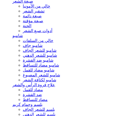
صبغة الشعر
خالي من الأمونيا
تشقير الشعر
صبغة دائمة
صبغة مؤقتة
الحنة
أدوات صبغ الشعر
شامبو
خالي من السلفات
شامبو جاف
شامبو للشعر الجاف
شامبو للشعر الدهني
شامبو ضد القشرة
شامبو مضاد للتساقط
شامبو مضاد للقمل
شامبو للشعر المصبوغ
شامبو لكثافة الشعر
علاج فروة الرأس والشعر
مضاد للقمل
ضد القشرة
مضاد للتساقط
بلسم وحمام كريم
بلسم للشعر الجاف
بلسم للشعر الدهني