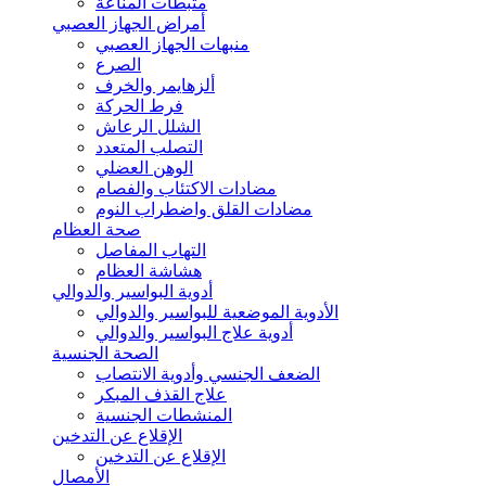
مثبطات المناعة
أمراض الجهاز العصبي
منبهات الجهاز العصبي
الصرع
ألزهايمر والخرف
فرط الحركة
الشلل الرعاش
التصلب المتعدد
الوهن العضلي
مضادات الاكتئاب والفصام
مضادات القلق واضطراب النوم
صحة العظام
التهاب المفاصل
هشاشة العظام
أدوية البواسير والدوالي
الأدوية الموضعية للبواسير والدوالي
أدوية علاج البواسير والدوالي
الصحة الجنسية
الضعف الجنسي وأدوية الانتصاب
علاج القذف المبكر
المنشطات الجنسية
الإقلاع عن التدخين
الإقلاع عن التدخين
الأمصال