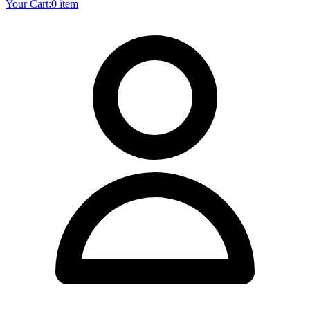
Your Cart:
0 item