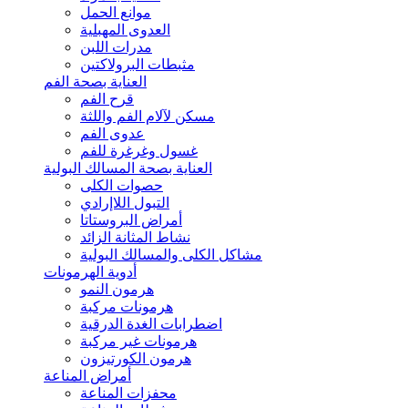
موانع الحمل
العدوى المهبلية
مدرات اللبن
مثبطات البرولاكتين
العناية بصحة الفم
قرح الفم
مسكن لآلام الفم واللثة
عدوى الفم
غسول وغرغرة للفم
العناية بصحة المسالك البولية
حصوات الكلى
التبول اللاإرادي
أمراض البروستاتا
نشاط المثانة الزائد
مشاكل الكلى والمسالك البولية
أدوية الهرمونات
هرمون النمو
هرمونات مركبة
اضطرابات الغدة الدرقية
هرمونات غير مركبة
هرمون الكورتيزون
أمراض المناعة
محفزات المناعة