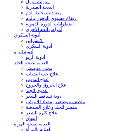
مدرات البول
الذبحة الصدرية
مضادات تجلط الدم
ارتفاع مستوى الدهون بالدم
اضطرابات الدورة الدموية
أمراض الدم الأخرى
أدوية السكري
الانسولين
أدوية السكري
أدوية الربو
أدوية الربو
العناية بصحة الجلد
مخدر موضعي
علاج حب الشباب
علاج الندوب
علاج الحروق والجروح
عدوى الجلد
أدوية تساقط الشعر
ملطف موضعي ومضاد للالتهاب
مقشر للجلد وعلاج الصدفية
علاج كثرة الشعر
البهاق
العناية بصحة المرأة
العناية بالمرأة