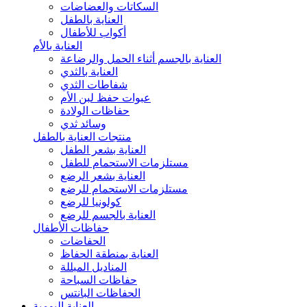
السكاتات والعضاضات
العناية بالطفل
أكواب للأطفال
العناية بالأم
العناية بالجسم أثناء الحمل والرضاعة
العناية بالثدي
شفاطات الثدي
عبوات حفظ لبن الأم
حفاظات الولادة
وسائد ثدي
منتجات العناية بالطفل
العناية بشعر الطفل
مستلزمات الاستحمام للطفل
العناية بشعر الرضع
مستلزمات الاستحمام للرضع
كولونيا للرضع
العناية بالجسم للرضع
حفاظات الأطفال
الحفاضات
العناية بمنطقة الحفاظ
المناديل المبللة
حفاظات السباحة
الحفاظات البانتس
العناية اليومية