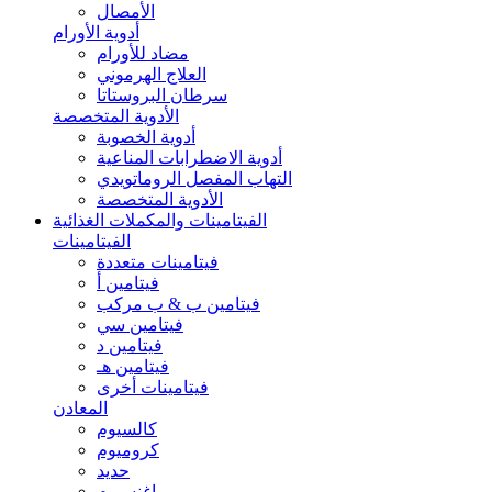
الأمصال
أدوية الأورام
مضاد للأورام
العلاج الهرموني
سرطان البروستاتا
الأدوية المتخصصة
أدوية الخصوبة
أدوية الاضطرابات المناعية
التهاب المفصل الروماتويدي
الأدوية المتخصصة
الفيتامينات والمكملات الغذائية
الفيتامينات
فيتامينات متعددة
فيتامين أ
فيتامين ب & ب مركب
فيتامين سي
فيتامين د
فيتامين هـ
فيتامينات أخرى
المعادن
كالسيوم
كروميوم
حديد
ماغنسيوم