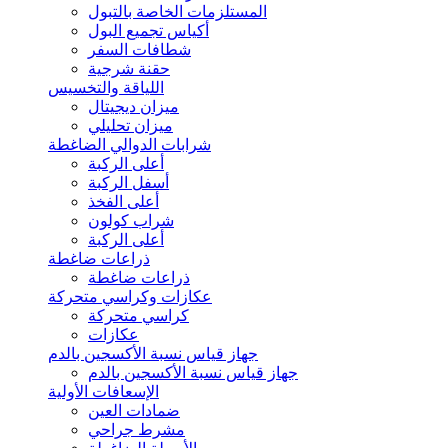
المستلزمات الخاصة بالتبول
أكياس تجميع البول
شطافات السفر
حقنة شرجية
اللياقة والتخسيس
ميزان ديجيتال
ميزان تحليلي
شرابات الدوالي الضاغطة
أعلى الركبة
أسفل الركبة
أعلى الفخذ
شراب كولون
أعلى الركبة
ذراعات ضاغطة
ذراعات ضاغطة
عكازات وكراسي متحركة
كراسي متحركة
عكازات
جهاز قياس نسبة الأكسجين بالدم
جهاز قياس نسبة الأكسجين بالدم
الإسعافات الأولية
ضمادات العين
مشرط جراحي