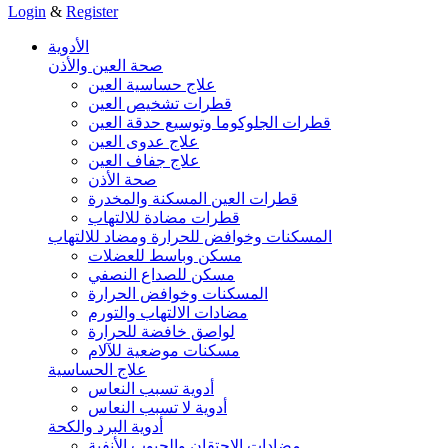
Login
&
Register
الأدوية
صحة العين والأذن
علاج حساسية العين
قطرات تشخيص العين
قطرات الجلوكوما وتوسيع حدقة العين
علاج عدوى العين
علاج جفاف العين
صحة الأذن
قطرات العين المسكنة والمخدرة
قطرات مضادة للالتهاب
المسكنات وخوافض للحرارة ومضاد للالتهاب
مسكن وباسط للعضلات
مسكن للصداع النصفي
المسكنات وخوافض الحرارة
مضادات الالتهاب والتورم
لواصق خافضة للحرارة
مسكنات موضعية للآلام
علاج الحساسية
أدوية تسبب النعاس
أدوية لا تسبب النعاس
أدوية البرد والكحة
مضادات الاحتقان والجيوب الأنفية