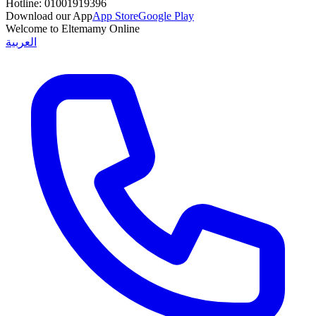
Hotline:
01001919396
Download our App
App Store
Google Play
Welcome to Eltemamy Online
العربية