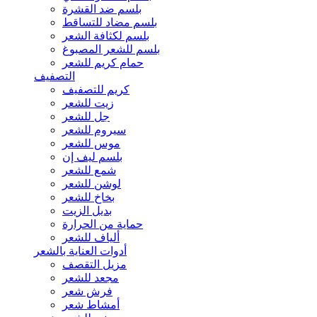
بلسم ضد القشرة
بلسم مضاد للتساقط
بلسم لكثافة الشعر
بلسم للشعر المصبوغ
حمام كريم للشعر
التصفيف
كريم للتصفيف
زيت للشعر
جل للشعر
سيروم للشعر
موس للشعر
بلسم ليف إن
شمع للشعر
لوشن للشعر
بخاخ للشعر
بديل الزيت
حماية من الحرارة
ألياف للشعر
أدوات العناية بالشعر
مزيل التقصف
مجعد للشعر
فرش شعر
أمشاط شعر