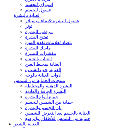
اسبراي للجسم
غسول للجسم
العناية بالبشرة
غسول للبشرة & ماء ميسيلار
تونر
مرطب للبشرة
تفتيح البشرة
مضاد لعلامات تقدم السن
ماسك للبشرة
مقشرات للبشرة
العناية بالشفاه
العناية بمحيط العين
العناية بحب الشباب
أدوات العناية بالوجه
منتجات الحماية من الشمس
البشرة الدهنية والمختلطة
البشرة الجافة والعادية
جميع أنواع البشرة
حماية من الشمس للجسم
تان للجسم والبشرة
العناية بالجسم بعد التعرض للشمس
حماية من الشمس للأطفال والرضع
العناية بالشعر