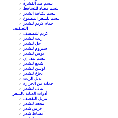
بلسم ضد القشرة
بلسم مضاد للتساقط
بلسم لكثافة الشعر
بلسم للشعر المصبوغ
حمام كريم للشعر
التصفيف
كريم للتصفيف
زيت للشعر
جل للشعر
سيروم للشعر
موس للشعر
بلسم ليف إن
شمع للشعر
لوشن للشعر
بخاخ للشعر
بديل الزيت
حماية من الحرارة
ألياف للشعر
أدوات العناية بالشعر
مزيل التقصف
مجعد للشعر
فرش شعر
أمشاط شعر