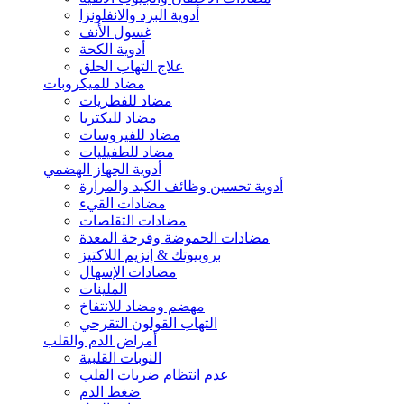
أدوية البرد والانفلونزا
غسول الأنف
أدوية الكحة
علاج التهاب الحلق
مضاد للميكروبات
مضاد للفطريات
مضاد للبكتريا
مضاد للفيروسات
مضاد للطفيليات
أدوية الجهاز الهضمي
أدوية تحسين وظائف الكبد والمرارة
مضادات القيء
مضادات التقلصات
مضادات الحموضة وقرحة المعدة
بروبيوتك & إنزيم اللاكتيز
مضادات الإسهال
الملينات
مهضم ومضاد للانتفاخ
التهاب القولون التقرحي
أمراض الدم والقلب
النوبات القلبية
عدم انتظام ضربات القلب
ضغط الدم