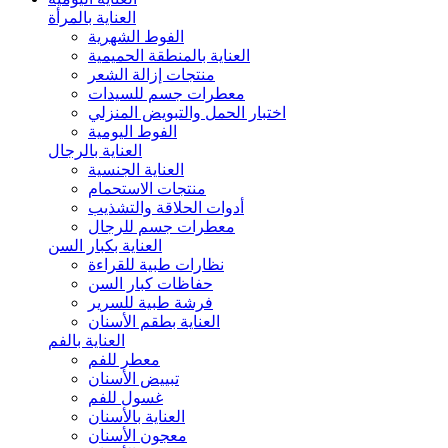
العناية بالمرأة
الفوط الشهرية
العناية بالمنطقة الحميمية
منتجات إزالة الشعر
معطرات جسم للسيدات
اختبار الحمل والتبويض المنزلي
الفوط اليومية
العناية بالرجال
العناية الجنسية
منتجات الاستحمام
أدوات الحلاقة والتشذيب
معطرات جسم للرجال
العناية بكبار السن
نظارات طبية للقراءة
حفاظات كبار السن
فرشة طبية للسرير
العناية بطقم الأسنان
العناية بالفم
معطر للفم
تبييض الأسنان
غسول للفم
العناية بالأسنان
معجون الأسنان