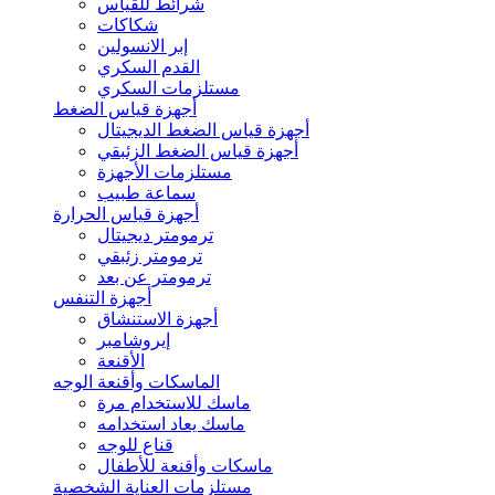
شرائط للقياس
شكاكات
إبر الانسولين
القدم السكري
مستلزمات السكري
أجهزة قياس الضغط
أجهزة قياس الضغط الديجيتال
أجهزة قياس الضغط الزئبقي
مستلزمات الأجهزة
سماعة طبيب
أجهزة قياس الحرارة
ترمومتر ديجيتال
ترمومتر زئبقي
ترمومتر عن بعد
أجهزة التنفس
أجهزة الاستنشاق
إيروشامبر
الأقنعة
الماسكات وأقنعة الوجه
ماسك للاستخدام مرة
ماسك يعاد استخدامه
قناع للوجه
ماسكات وأقنعة للأطفال
مستلزمات العناية الشخصية