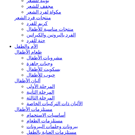
بونيه للشعر
مجفف للشعر
مكواة لفرد الشعر
منتجات فرد الشعر
كريم للفرد
منتجات مناسبة للأطفال
الفرد بالبروتين والكيراتين
حنة للفرد
الأم والطفل
طعام الأطفال
مشروبات الأطفال
وجبات جاهزة
بسكويت للأطفال
حبوب للأطفال
ألبان الأطفال
المرحلة الأولى
المرحلة الثانية
المرحلة الثالثة
الألبان ذات التركيبات الخاصة
مستلزمات الأطفال
أساسيات الاستحمام
مستلزمات الطعام
ببرونات وحلمات الببرونات
مستلزمات العناية بالطفل