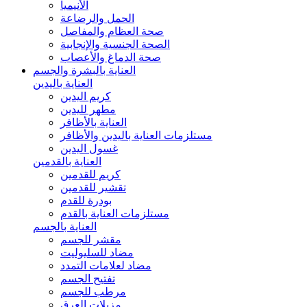
الأنيميا
الحمل والرضاعة
صحة العظام والمفاصل
الصحة الجنسية والإنجابية
صحة الدماغ والأعصاب
العناية بالبشرة والجسم
العناية باليدين
كريم اليدين
مطهر لليدين
العناية بالأظافر
مستلزمات العناية باليدين والأظافر
غسول اليدين
العناية بالقدمين
كريم للقدمين
تقشير للقدمين
بودرة للقدم
مستلزمات العناية بالقدم
العناية بالجسم
مقشر للجسم
مضاد للسليوليت
مضاد لعلامات التمدد
تفتيح الجسم
مرطب للجسم
مزيلات العرق