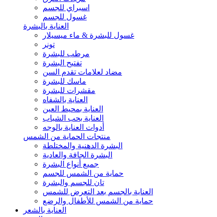
اسبراي للجسم
غسول للجسم
العناية بالبشرة
غسول للبشرة & ماء ميسيلار
تونر
مرطب للبشرة
تفتيح البشرة
مضاد لعلامات تقدم السن
ماسك للبشرة
مقشرات للبشرة
العناية بالشفاه
العناية بمحيط العين
العناية بحب الشباب
أدوات العناية بالوجه
منتجات الحماية من الشمس
البشرة الدهنية والمختلطة
البشرة الجافة والعادية
جميع أنواع البشرة
حماية من الشمس للجسم
تان للجسم والبشرة
العناية بالجسم بعد التعرض للشمس
حماية من الشمس للأطفال والرضع
العناية بالشعر