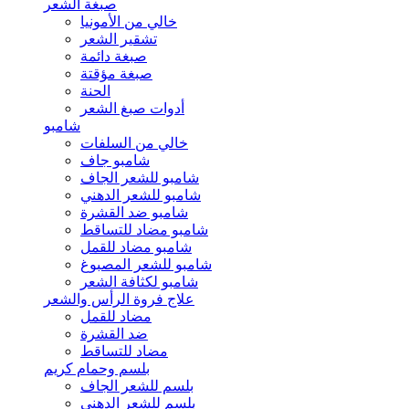
صبغة الشعر
خالي من الأمونيا
تشقير الشعر
صبغة دائمة
صبغة مؤقتة
الحنة
أدوات صبغ الشعر
شامبو
خالي من السلفات
شامبو جاف
شامبو للشعر الجاف
شامبو للشعر الدهني
شامبو ضد القشرة
شامبو مضاد للتساقط
شامبو مضاد للقمل
شامبو للشعر المصبوغ
شامبو لكثافة الشعر
علاج فروة الرأس والشعر
مضاد للقمل
ضد القشرة
مضاد للتساقط
بلسم وحمام كريم
بلسم للشعر الجاف
بلسم للشعر الدهني