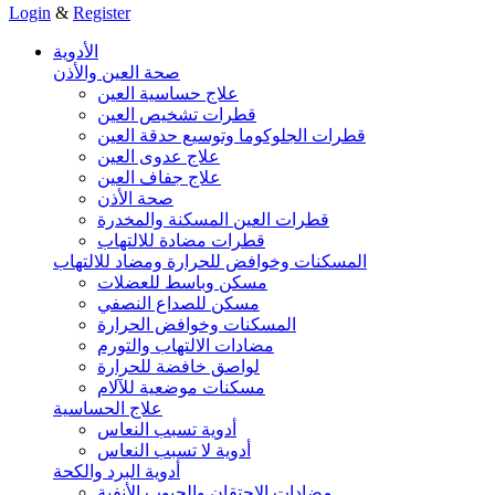
Login
&
Register
الأدوية
صحة العين والأذن
علاج حساسية العين
قطرات تشخيص العين
قطرات الجلوكوما وتوسيع حدقة العين
علاج عدوى العين
علاج جفاف العين
صحة الأذن
قطرات العين المسكنة والمخدرة
قطرات مضادة للالتهاب
المسكنات وخوافض للحرارة ومضاد للالتهاب
مسكن وباسط للعضلات
مسكن للصداع النصفي
المسكنات وخوافض الحرارة
مضادات الالتهاب والتورم
لواصق خافضة للحرارة
مسكنات موضعية للآلام
علاج الحساسية
أدوية تسبب النعاس
أدوية لا تسبب النعاس
أدوية البرد والكحة
مضادات الاحتقان والجيوب الأنفية