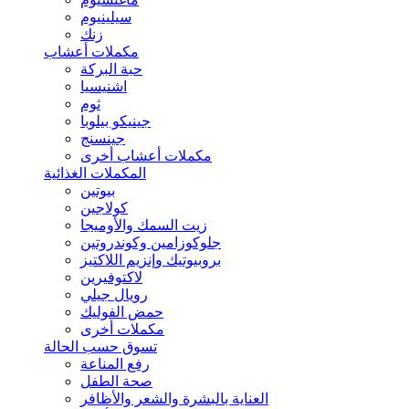
سيلينيوم
زنك
مكملات أعشاب
حبة البركة
اشنيسيا
ثوم
جينيكو بيلوبا
جينسنج
مكملات أعشاب أخرى
المكملات الغذائية
بيوتين
كولاجين
زيت السمك والأوميجا
جلوكوزامين وكوندروتين
بروبيوتيك وإنزيم اللاكتيز
لاكتوفيرين
رويال جيلي
حمض الفوليك
مكملات أخرى
تسوق حسب الحالة
رفع المناعة
صحة الطفل
العناية بالبشرة والشعر والأظافر