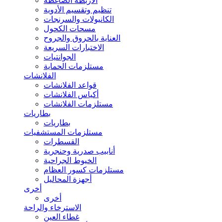
الأربطة الضاغطة
تنظيم وتقسيم الأدوية
الكانيولات والسرنجات
مسحات الكحول
العناية بالحروق والجروح
الاختبارات السريعة
الجوانتيات
مستلزمات الحماية
الفلانشات
قواعد الفلانشات
أكياس الفلانشات
مستلزمات الفلانشات
بطاريات
بطاريات
مستلزمات المستشفيات
القسطرات
أنابيب صدرية وحنجرية
الخيوط الجراحية
مستلزمات كسور العظام
أجهزة المحاليل
أخرى
أخرى
الاسترخاء والراحة
غطاء العين