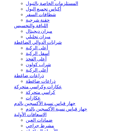
المستلزمات الخاصة بالتبول
أكياس تجميع البول
شطافات السفر
حقنة شرجية
اللياقة والتخسيس
ميزان ديجيتال
ميزان تحليلي
شرابات الدوالي الضاغطة
أعلى الركبة
أسفل الركبة
أعلى الفخذ
شراب كولون
أعلى الركبة
ذراعات ضاغطة
ذراعات ضاغطة
عكازات وكراسي متحركة
كراسي متحركة
عكازات
جهاز قياس نسبة الأكسجين بالدم
جهاز قياس نسبة الأكسجين بالدم
الإسعافات الأولية
ضمادات العين
مشرط جراحي