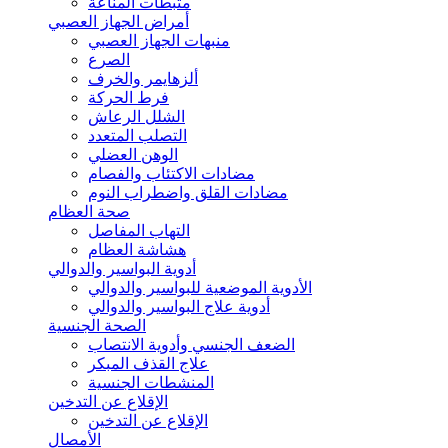
مثبطات المناعة
أمراض الجهاز العصبي
منبهات الجهاز العصبي
الصرع
ألزهايمر والخرف
فرط الحركة
الشلل الرعاش
التصلب المتعدد
الوهن العضلي
مضادات الاكتئاب والفصام
مضادات القلق واضطراب النوم
صحة العظام
التهاب المفاصل
هشاشة العظام
أدوية البواسير والدوالي
الأدوية الموضعية للبواسير والدوالي
أدوية علاج البواسير والدوالي
الصحة الجنسية
الضعف الجنسي وأدوية الانتصاب
علاج القذف المبكر
المنشطات الجنسية
الإقلاع عن التدخين
الإقلاع عن التدخين
الأمصال