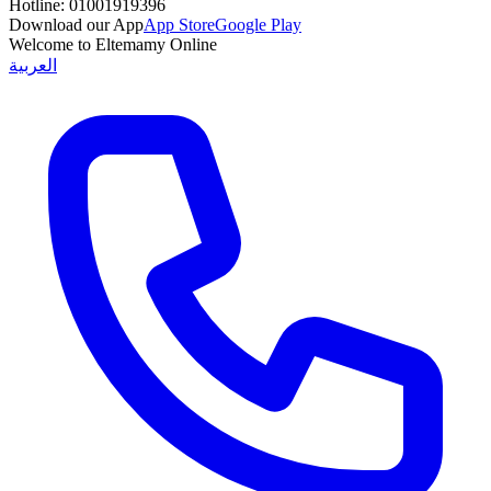
Hotline:
01001919396
Download our App
App Store
Google Play
Welcome to Eltemamy Online
العربية