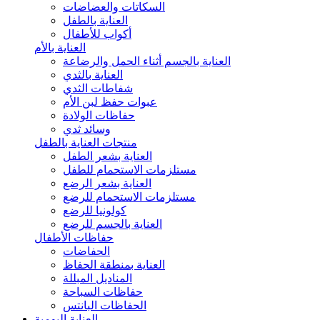
السكاتات والعضاضات
العناية بالطفل
أكواب للأطفال
العناية بالأم
العناية بالجسم أثناء الحمل والرضاعة
العناية بالثدي
شفاطات الثدي
عبوات حفظ لبن الأم
حفاظات الولادة
وسائد ثدي
منتجات العناية بالطفل
العناية بشعر الطفل
مستلزمات الاستحمام للطفل
العناية بشعر الرضع
مستلزمات الاستحمام للرضع
كولونيا للرضع
العناية بالجسم للرضع
حفاظات الأطفال
الحفاضات
العناية بمنطقة الحفاظ
المناديل المبللة
حفاظات السباحة
الحفاظات البانتس
العناية اليومية