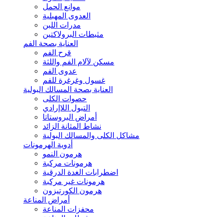
موانع الحمل
العدوى المهبلية
مدرات اللبن
مثبطات البرولاكتين
العناية بصحة الفم
قرح الفم
مسكن لآلام الفم واللثة
عدوى الفم
غسول وغرغرة للفم
العناية بصحة المسالك البولية
حصوات الكلى
التبول اللاإرادي
أمراض البروستاتا
نشاط المثانة الزائد
مشاكل الكلى والمسالك البولية
أدوية الهرمونات
هرمون النمو
هرمونات مركبة
اضطرابات الغدة الدرقية
هرمونات غير مركبة
هرمون الكورتيزون
أمراض المناعة
محفزات المناعة