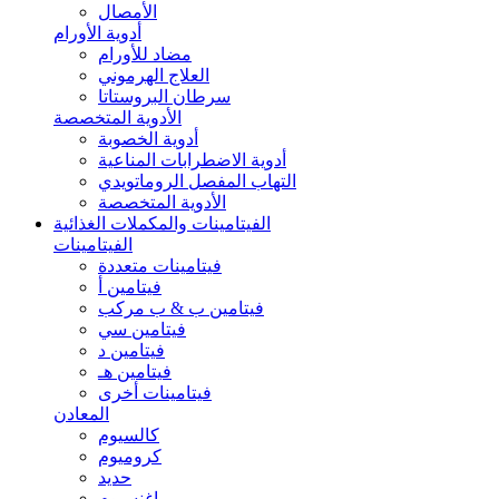
الأمصال
أدوية الأورام
مضاد للأورام
العلاج الهرموني
سرطان البروستاتا
الأدوية المتخصصة
أدوية الخصوبة
أدوية الاضطرابات المناعية
التهاب المفصل الروماتويدي
الأدوية المتخصصة
الفيتامينات والمكملات الغذائية
الفيتامينات
فيتامينات متعددة
فيتامين أ
فيتامين ب & ب مركب
فيتامين سي
فيتامين د
فيتامين هـ
فيتامينات أخرى
المعادن
كالسيوم
كروميوم
حديد
ماغنسيوم