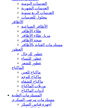
العدسات اليومية
العدسات الشهرية
العدسات الربع سنوية
محلول للعدسات
الأظافر
الأظافر الصناعية
طلاء الأظافر
مزيل طلاء الأظافر
صحة الأظافر
مستلزمات العناية بالأظافر
العطور
عطور للرجال
عطور للنساء
عطور للشعر
الماكياج
ماكياج للعين
ماكياج للوجه
ماكياج للشفاه
مزيلات الماكياج
أدوات الماكياج
المستلزمات الطبية
مستلزمات مرضى السكري
أجهزة قياس السكر