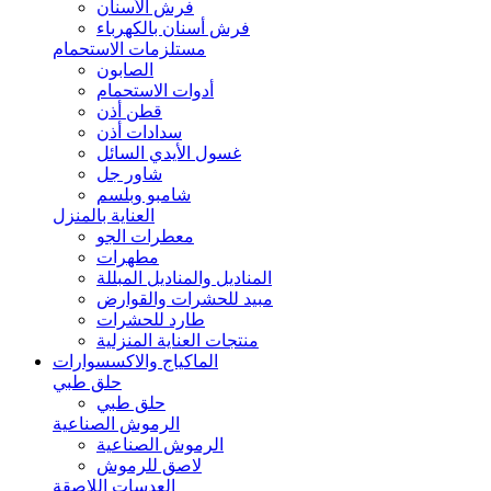
فرش الأسنان
فرش أسنان بالكهرباء
مستلزمات الاستحمام
الصابون
أدوات الاستحمام
قطن أذن
سدادات أذن
غسول الأيدي السائل
شاور جل
شامبو وبلسم
العناية بالمنزل
معطرات الجو
مطهرات
المناديل والمناديل المبللة
مبيد للحشرات والقوارض
طارد للحشرات
منتجات العناية المنزلية
الماكياج والاكسسوارات
حلق طبي
حلق طبي
الرموش الصناعية
الرموش الصناعية
لاصق للرموش
العدسات اللاصقة