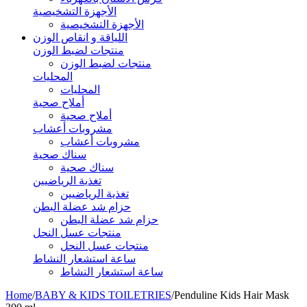
الأجهزة التشخيصية
الأجهزة التشخيصية
اللياقة و انقاص الوزن
منتجات لضبط الوزن
منتجات لضبط الوزن
المحليات
المحليات
أملاح صحية
أملاح صحية
مشروبات أعشاب
مشروبات أعشاب
سناك صحية
سناك صحية
تغذية الرياضيين
تغذية الرياضيين
حزام شد عضلة البطن
حزام شد عضلة البطن
منتجات عسل النحل
منتجات عسل النحل
ساعة استشعار النشاط
ساعة استشعار النشاط
Home
/
BABY & KIDS TOILETRIES
/
Penduline Kids Hair Mask