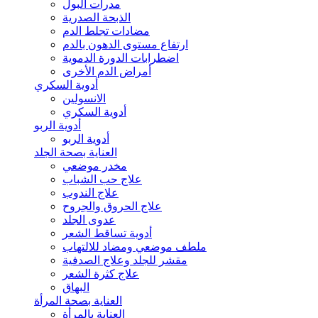
مدرات البول
الذبحة الصدرية
مضادات تجلط الدم
ارتفاع مستوى الدهون بالدم
اضطرابات الدورة الدموية
أمراض الدم الأخرى
أدوية السكري
الانسولين
أدوية السكري
أدوية الربو
أدوية الربو
العناية بصحة الجلد
مخدر موضعي
علاج حب الشباب
علاج الندوب
علاج الحروق والجروح
عدوى الجلد
أدوية تساقط الشعر
ملطف موضعي ومضاد للالتهاب
مقشر للجلد وعلاج الصدفية
علاج كثرة الشعر
البهاق
العناية بصحة المرأة
العناية بالمرأة