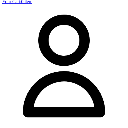
Your Cart:
0 item