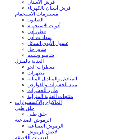
فرش الأسنان
فرش أسنان بالكهرباء
مستلزمات الاستحمام
الصابون
أدوات الاستحمام
قطن أذن
سدادات أذن
غسول الأيدي السائل
شاور جل
شامبو وبلسم
العناية بالمنزل
معطرات الجو
مطهرات
المناديل والمناديل المبللة
مبيد للحشرات والقوارض
طارد للحشرات
منتجات العناية المنزلية
الماكياج والاكسسوارات
حلق طبي
حلق طبي
الرموش الصناعية
الرموش الصناعية
لاصق للرموش
العدسات اللاصقة