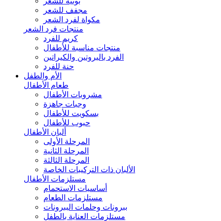
بونيه للشعر
مجفف للشعر
مكواة لفرد الشعر
منتجات فرد الشعر
كريم للفرد
منتجات مناسبة للأطفال
الفرد بالبروتين والكيراتين
حنة للفرد
الأم والطفل
طعام الأطفال
مشروبات الأطفال
وجبات جاهزة
بسكويت للأطفال
حبوب للأطفال
ألبان الأطفال
المرحلة الأولى
المرحلة الثانية
المرحلة الثالثة
الألبان ذات التركيبات الخاصة
مستلزمات الأطفال
أساسيات الاستحمام
مستلزمات الطعام
ببرونات وحلمات الببرونات
مستلزمات العناية بالطفل