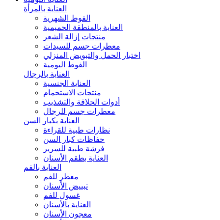
العناية بالمرأة
الفوط الشهرية
العناية بالمنطقة الحميمية
منتجات إزالة الشعر
معطرات جسم للسيدات
اختبار الحمل والتبويض المنزلي
الفوط اليومية
العناية بالرجال
العناية الجنسية
منتجات الاستحمام
أدوات الحلاقة والتشذيب
معطرات جسم للرجال
العناية بكبار السن
نظارات طبية للقراءة
حفاظات كبار السن
فرشة طبية للسرير
العناية بطقم الأسنان
العناية بالفم
معطر للفم
تبييض الأسنان
غسول للفم
العناية بالأسنان
معجون الأسنان