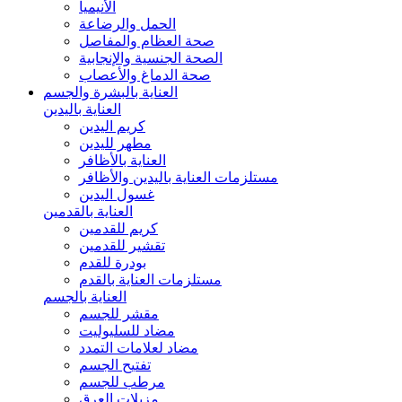
الأنيميا
الحمل والرضاعة
صحة العظام والمفاصل
الصحة الجنسية والإنجابية
صحة الدماغ والأعصاب
العناية بالبشرة والجسم
العناية باليدين
كريم اليدين
مطهر لليدين
العناية بالأظافر
مستلزمات العناية باليدين والأظافر
غسول اليدين
العناية بالقدمين
كريم للقدمين
تقشير للقدمين
بودرة للقدم
مستلزمات العناية بالقدم
العناية بالجسم
مقشر للجسم
مضاد للسليوليت
مضاد لعلامات التمدد
تفتيح الجسم
مرطب للجسم
مزيلات العرق