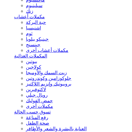
سيلينيوم
زنك
مكملات أعشاب
حبة البركة
اشنيسيا
ثوم
جينيكو بيلوبا
جينسنج
مكملات أعشاب أخرى
المكملات الغذائية
بيوتين
كولاجين
زيت السمك والأوميجا
جلوكوزامين وكوندروتين
بروبيوتيك وإنزيم اللاكتيز
لاكتوفيرين
رويال جيلي
حمض الفوليك
مكملات أخرى
تسوق حسب الحالة
رفع المناعة
صحة الطفل
العناية بالبشرة والشعر والأظافر