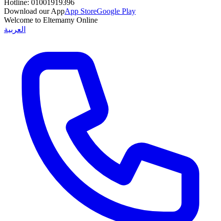
Hotline:
01001919396
Download our App
App Store
Google Play
Welcome to Eltemamy Online
العربية