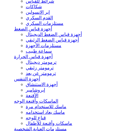
شرائط للقياس
شكاكات
إبر الانسولين
القدم السكري
مستلزمات السكري
أجهزة قياس الضغط
أجهزة قياس الضغط الديجيتال
أجهزة قياس الضغط الزئبقي
مستلزمات الأجهزة
سماعة طبيب
أجهزة قياس الحرارة
ترمومتر ديجيتال
ترمومتر زئبقي
ترمومتر عن بعد
أجهزة التنفس
أجهزة الاستنشاق
إيروشامبر
الأقنعة
الماسكات وأقنعة الوجه
ماسك للاستخدام مرة
ماسك يعاد استخدامه
قناع للوجه
ماسكات وأقنعة للأطفال
مستلزمات العناية الشخصية