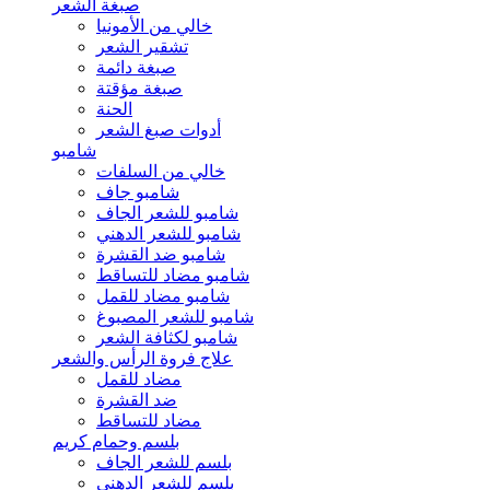
صبغة الشعر
خالي من الأمونيا
تشقير الشعر
صبغة دائمة
صبغة مؤقتة
الحنة
أدوات صبغ الشعر
شامبو
خالي من السلفات
شامبو جاف
شامبو للشعر الجاف
شامبو للشعر الدهني
شامبو ضد القشرة
شامبو مضاد للتساقط
شامبو مضاد للقمل
شامبو للشعر المصبوغ
شامبو لكثافة الشعر
علاج فروة الرأس والشعر
مضاد للقمل
ضد القشرة
مضاد للتساقط
بلسم وحمام كريم
بلسم للشعر الجاف
بلسم للشعر الدهني