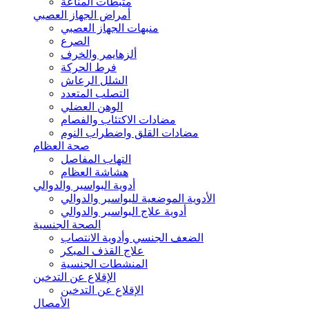
مثبطات المناعة
أمراض الجهاز العصبي
منبهات الجهاز العصبي
الصرع
ألزهايمر والخرف
فرط الحركة
الشلل الرعاش
التصلب المتعدد
الوهن العضلي
مضادات الاكتئاب والفصام
مضادات القلق واضطراب النوم
صحة العظام
التهاب المفاصل
هشاشة العظام
أدوية البواسير والدوالي
الأدوية الموضعية للبواسير والدوالي
أدوية علاج البواسير والدوالي
الصحة الجنسية
الضعف الجنسي وأدوية الانتصاب
علاج القذف المبكر
المنشطات الجنسية
الإقلاع عن التدخين
الإقلاع عن التدخين
الأمصال