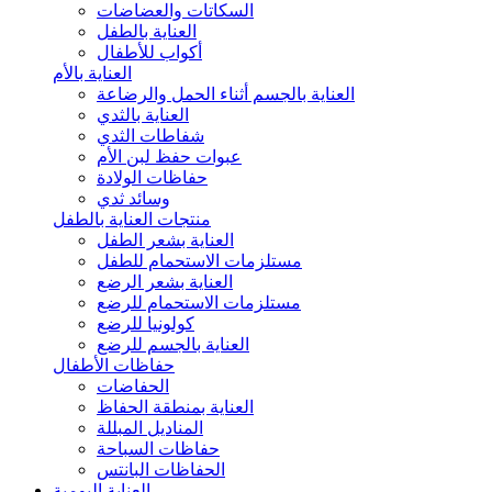
السكاتات والعضاضات
العناية بالطفل
أكواب للأطفال
العناية بالأم
العناية بالجسم أثناء الحمل والرضاعة
العناية بالثدي
شفاطات الثدي
عبوات حفظ لبن الأم
حفاظات الولادة
وسائد ثدي
منتجات العناية بالطفل
العناية بشعر الطفل
مستلزمات الاستحمام للطفل
العناية بشعر الرضع
مستلزمات الاستحمام للرضع
كولونيا للرضع
العناية بالجسم للرضع
حفاظات الأطفال
الحفاضات
العناية بمنطقة الحفاظ
المناديل المبللة
حفاظات السباحة
الحفاظات البانتس
العناية اليومية