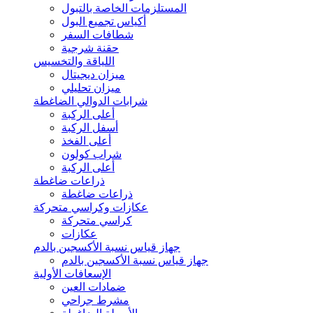
المستلزمات الخاصة بالتبول
أكياس تجميع البول
شطافات السفر
حقنة شرجية
اللياقة والتخسيس
ميزان ديجيتال
ميزان تحليلي
شرابات الدوالي الضاغطة
أعلى الركبة
أسفل الركبة
أعلى الفخذ
شراب كولون
أعلى الركبة
ذراعات ضاغطة
ذراعات ضاغطة
عكازات وكراسي متحركة
كراسي متحركة
عكازات
جهاز قياس نسبة الأكسجين بالدم
جهاز قياس نسبة الأكسجين بالدم
الإسعافات الأولية
ضمادات العين
مشرط جراحي