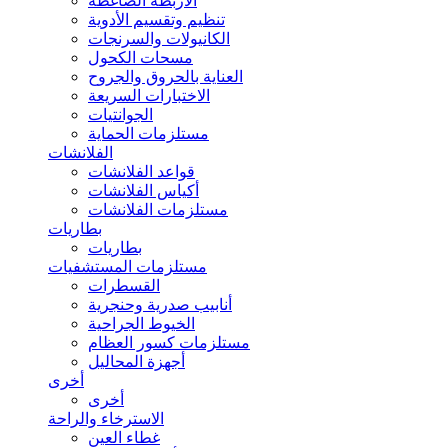
الأربطة الضاغطة
تنظيم وتقسيم الأدوية
الكانيولات والسرنجات
مسحات الكحول
العناية بالحروق والجروح
الاختبارات السريعة
الجوانتيات
مستلزمات الحماية
الفلانشات
قواعد الفلانشات
أكياس الفلانشات
مستلزمات الفلانشات
بطاريات
بطاريات
مستلزمات المستشفيات
القسطرات
أنابيب صدرية وحنجرية
الخيوط الجراحية
مستلزمات كسور العظام
أجهزة المحاليل
أخرى
أخرى
الاسترخاء والراحة
غطاء العين