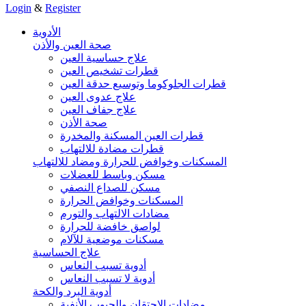
Login
&
Register
الأدوية
صحة العين والأذن
علاج حساسية العين
قطرات تشخيص العين
قطرات الجلوكوما وتوسيع حدقة العين
علاج عدوى العين
علاج جفاف العين
صحة الأذن
قطرات العين المسكنة والمخدرة
قطرات مضادة للالتهاب
المسكنات وخوافض للحرارة ومضاد للالتهاب
مسكن وباسط للعضلات
مسكن للصداع النصفي
المسكنات وخوافض الحرارة
مضادات الالتهاب والتورم
لواصق خافضة للحرارة
مسكنات موضعية للآلام
علاج الحساسية
أدوية تسبب النعاس
أدوية لا تسبب النعاس
أدوية البرد والكحة
مضادات الاحتقان والجيوب الأنفية