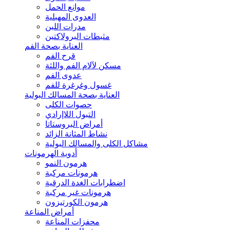
موانع الحمل
العدوى المهبلية
مدرات اللبن
مثبطات البرولاكتين
العناية بصحة الفم
قرح الفم
مسكن لآلام الفم واللثة
عدوى الفم
غسول وغرغرة للفم
العناية بصحة المسالك البولية
حصوات الكلى
التبول اللاإرادي
أمراض البروستاتا
نشاط المثانة الزائد
مشاكل الكلى والمسالك البولية
أدوية الهرمونات
هرمون النمو
هرمونات مركبة
اضطرابات الغدة الدرقية
هرمونات غير مركبة
هرمون الكورتيزون
أمراض المناعة
محفزات المناعة