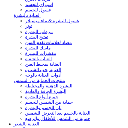
اسبراي للجسم
غسول للجسم
العناية بالبشرة
غسول للبشرة & ماء ميسيلار
تونر
مرطب للبشرة
تفتيح البشرة
مضاد لعلامات تقدم السن
ماسك للبشرة
مقشرات للبشرة
العناية بالشفاه
العناية بمحيط العين
العناية بحب الشباب
أدوات العناية بالوجه
منتجات الحماية من الشمس
البشرة الدهنية والمختلطة
البشرة الجافة والعادية
جميع أنواع البشرة
حماية من الشمس للجسم
تان للجسم والبشرة
العناية بالجسم بعد التعرض للشمس
حماية من الشمس للأطفال والرضع
العناية بالشعر