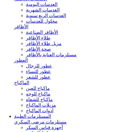
العدسات اليومية
العدسات الشهرية
العدسات الربع سنوية
محلول للعدسات
الأظافر
الأظافر الصناعية
طلاء الأظافر
مزيل طلاء الأظافر
صحة الأظافر
مستلزمات العناية بالأظافر
العطور
عطور للرجال
عطور للنساء
عطور للشعر
الماكياج
ماكياج للعين
ماكياج للوجه
ماكياج للشفاه
مزيلات الماكياج
أدوات الماكياج
المستلزمات الطبية
مستلزمات مرضى السكري
أجهزة قياس السكر