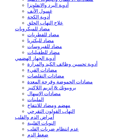
أدوية البرد والانفلونزا
غسول الأنف
أدوية الكحة
علاج التهاب الحلق
مضاد للميكروبات
مضاد للفطريات
مضاد للبكتريا
مضاد للفيروسات
مضاد للطفيليات
أدوية الجهاز الهضمي
أدوية تحسين وظائف الكبد والمرارة
مضادات القيء
مضادات التقلصات
مضادات الحموضة وقرحة المعدة
بروبيوتك & إنزيم اللاكتيز
مضادات الإسهال
الملينات
مهضم ومضاد للانتفاخ
التهاب القولون التقرحي
أمراض الدم والقلب
النوبات القلبية
عدم انتظام ضربات القلب
ضغط الدم