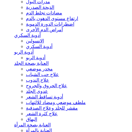
مدرات البول
الذبحة الصدرية
مضادات تجلط الدم
ارتفاع مستوى الدهون بالدم
اضطرابات الدورة الدموية
أمراض الدم الأخرى
أدوية السكري
الانسولين
أدوية السكري
أدوية الربو
أدوية الربو
العناية بصحة الجلد
مخدر موضعي
علاج حب الشباب
علاج الندوب
علاج الحروق والجروح
عدوى الجلد
أدوية تساقط الشعر
ملطف موضعي ومضاد للالتهاب
مقشر للجلد وعلاج الصدفية
علاج كثرة الشعر
البهاق
العناية بصحة المرأة
العناية بالمرأة