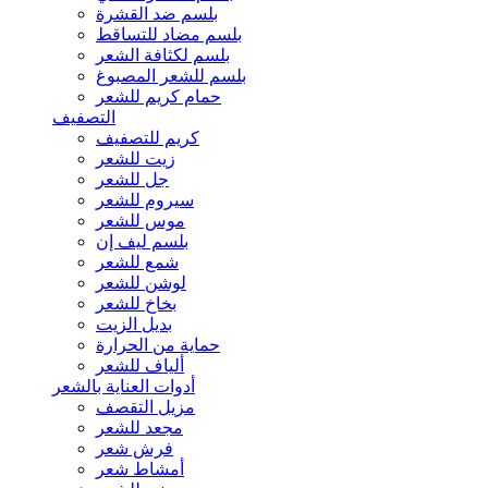
بلسم ضد القشرة
بلسم مضاد للتساقط
بلسم لكثافة الشعر
بلسم للشعر المصبوغ
حمام كريم للشعر
التصفيف
كريم للتصفيف
زيت للشعر
جل للشعر
سيروم للشعر
موس للشعر
بلسم ليف إن
شمع للشعر
لوشن للشعر
بخاخ للشعر
بديل الزيت
حماية من الحرارة
ألياف للشعر
أدوات العناية بالشعر
مزيل التقصف
مجعد للشعر
فرش شعر
أمشاط شعر