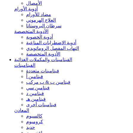
الأمصال
أدوية الأورام
مضاد للأورام
العلاج الهرموني
سرطان البروستاتا
الأدوية المتخصصة
أدوية الخصوبة
أدوية الاضطرابات المناعية
التهاب المفصل الروماتويدي
الأدوية المتخصصة
الفيتامينات والمكملات الغذائية
الفيتامينات
فيتامينات متعددة
فيتامين أ
فيتامين ب & ب مركب
فيتامين سي
فيتامين د
فيتامين هـ
فيتامينات أخرى
المعادن
كالسيوم
كروميوم
حديد
ماغنسيوم