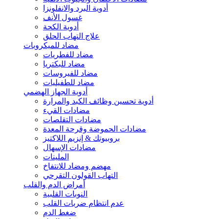
أدوية البرد والانفلونزا
غسول الأنف
أدوية الكحة
علاج التهاب الحلق
مضاد للميكروبات
مضاد للفطريات
مضاد للبكتريا
مضاد للفيروسات
مضاد للطفيليات
أدوية الجهاز الهضمي
أدوية تحسين وظائف الكبد والمرارة
مضادات القيء
مضادات التقلصات
مضادات الحموضة وقرحة المعدة
بروبيوتك & إنزيم اللاكتيز
مضادات الإسهال
الملينات
مهضم ومضاد للانتفاخ
التهاب القولون التقرحي
أمراض الدم والقلب
النوبات القلبية
عدم انتظام ضربات القلب
ضغط الدم