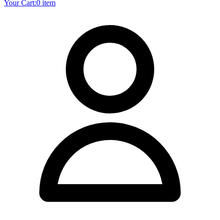
Your Cart:
0 item