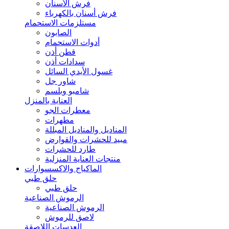
فرش الأسنان
فرش أسنان بالكهرباء
مستلزمات الاستحمام
الصابون
أدوات الاستحمام
قطن أذن
سدادات أذن
غسول الأيدي السائل
شاور جل
شامبو وبلسم
العناية بالمنزل
معطرات الجو
مطهرات
المناديل والمناديل المبللة
مبيد للحشرات والقوارض
طارد للحشرات
منتجات العناية المنزلية
الماكياج والاكسسوارات
حلق طبي
حلق طبي
الرموش الصناعية
الرموش الصناعية
لاصق للرموش
العدسات اللاصقة