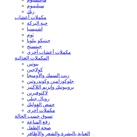
سيلينيوم
زنك
مكملات أعشاب
حبة البركة
اشنيسيا
ثوم
جينيكو بيلوبا
جينسنج
مكملات أعشاب أخرى
المكملات الغذائية
بيوتين
كولاجين
زيت السمك والأوميجا
جلوكوزامين وكوندروتين
بروبيوتيك وإنزيم اللاكتيز
لاكتوفيرين
رويال جيلي
حمض الفوليك
مكملات أخرى
تسوق حسب الحالة
رفع المناعة
صحة الطفل
العناية بالبشرة والشعر والأظافر