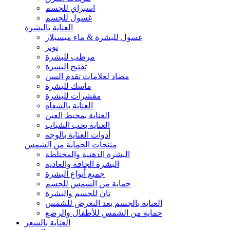
اسبراي للجسم
غسول للجسم
العناية بالبشرة
غسول للبشرة & ماء ميسيلار
تونر
مرطب للبشرة
تفتيح البشرة
مضاد لعلامات تقدم السن
ماسك للبشرة
مقشرات للبشرة
العناية بالشفاه
العناية بمحيط العين
العناية بحب الشباب
أدوات العناية بالوجه
منتجات الحماية من الشمس
البشرة الدهنية والمختلطة
البشرة الجافة والعادية
جميع أنواع البشرة
حماية من الشمس للجسم
تان للجسم والبشرة
العناية بالجسم بعد التعرض للشمس
حماية من الشمس للأطفال والرضع
العناية بالشعر