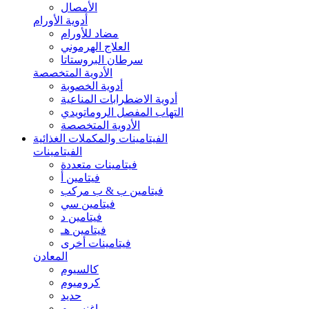
الأمصال
أدوية الأورام
مضاد للأورام
العلاج الهرموني
سرطان البروستاتا
الأدوية المتخصصة
أدوية الخصوبة
أدوية الاضطرابات المناعية
التهاب المفصل الروماتويدي
الأدوية المتخصصة
الفيتامينات والمكملات الغذائية
الفيتامينات
فيتامينات متعددة
فيتامين أ
فيتامين ب & ب مركب
فيتامين سي
فيتامين د
فيتامين هـ
فيتامينات أخرى
المعادن
كالسيوم
كروميوم
حديد
ماغنسيوم