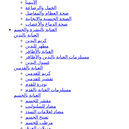
الأنيميا
الحمل والرضاعة
صحة العظام والمفاصل
الصحة الجنسية والإنجابية
صحة الدماغ والأعصاب
العناية بالبشرة والجسم
العناية باليدين
كريم اليدين
مطهر لليدين
العناية بالأظافر
مستلزمات العناية باليدين والأظافر
غسول اليدين
العناية بالقدمين
كريم للقدمين
تقشير للقدمين
بودرة للقدم
مستلزمات العناية بالقدم
العناية بالجسم
مقشر للجسم
مضاد للسليوليت
مضاد لعلامات التمدد
تفتيح الجسم
مرطب للجسم
مزيلات العرق