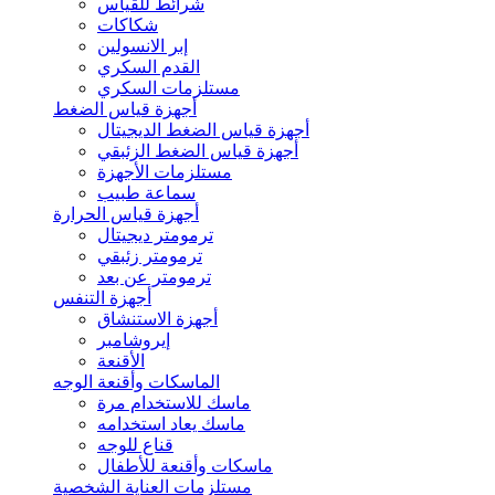
شرائط للقياس
شكاكات
إبر الانسولين
القدم السكري
مستلزمات السكري
أجهزة قياس الضغط
أجهزة قياس الضغط الديجيتال
أجهزة قياس الضغط الزئبقي
مستلزمات الأجهزة
سماعة طبيب
أجهزة قياس الحرارة
ترمومتر ديجيتال
ترمومتر زئبقي
ترمومتر عن بعد
أجهزة التنفس
أجهزة الاستنشاق
إيروشامبر
الأقنعة
الماسكات وأقنعة الوجه
ماسك للاستخدام مرة
ماسك يعاد استخدامه
قناع للوجه
ماسكات وأقنعة للأطفال
مستلزمات العناية الشخصية