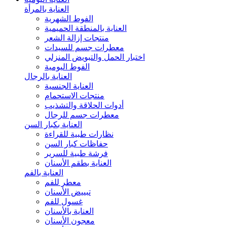
العناية بالمرأة
الفوط الشهرية
العناية بالمنطقة الحميمية
منتجات إزالة الشعر
معطرات جسم للسيدات
اختبار الحمل والتبويض المنزلي
الفوط اليومية
العناية بالرجال
العناية الجنسية
منتجات الاستحمام
أدوات الحلاقة والتشذيب
معطرات جسم للرجال
العناية بكبار السن
نظارات طبية للقراءة
حفاظات كبار السن
فرشة طبية للسرير
العناية بطقم الأسنان
العناية بالفم
معطر للفم
تبييض الأسنان
غسول للفم
العناية بالأسنان
معجون الأسنان