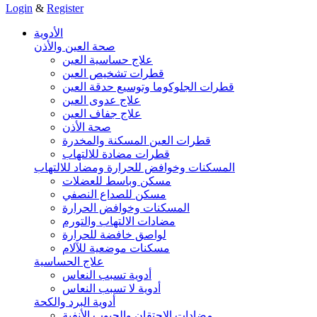
Login
&
Register
الأدوية
صحة العين والأذن
علاج حساسية العين
قطرات تشخيص العين
قطرات الجلوكوما وتوسيع حدقة العين
علاج عدوى العين
علاج جفاف العين
صحة الأذن
قطرات العين المسكنة والمخدرة
قطرات مضادة للالتهاب
المسكنات وخوافض للحرارة ومضاد للالتهاب
مسكن وباسط للعضلات
مسكن للصداع النصفي
المسكنات وخوافض الحرارة
مضادات الالتهاب والتورم
لواصق خافضة للحرارة
مسكنات موضعية للآلام
علاج الحساسية
أدوية تسبب النعاس
أدوية لا تسبب النعاس
أدوية البرد والكحة
مضادات الاحتقان والجيوب الأنفية