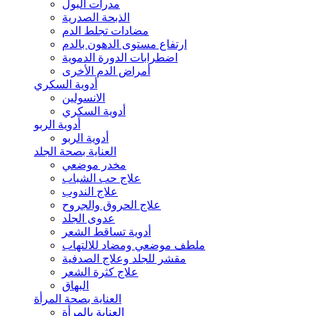
مدرات البول
الذبحة الصدرية
مضادات تجلط الدم
ارتفاع مستوى الدهون بالدم
اضطرابات الدورة الدموية
أمراض الدم الأخرى
أدوية السكري
الانسولين
أدوية السكري
أدوية الربو
أدوية الربو
العناية بصحة الجلد
مخدر موضعي
علاج حب الشباب
علاج الندوب
علاج الحروق والجروح
عدوى الجلد
أدوية تساقط الشعر
ملطف موضعي ومضاد للالتهاب
مقشر للجلد وعلاج الصدفية
علاج كثرة الشعر
البهاق
العناية بصحة المرأة
العناية بالمرأة