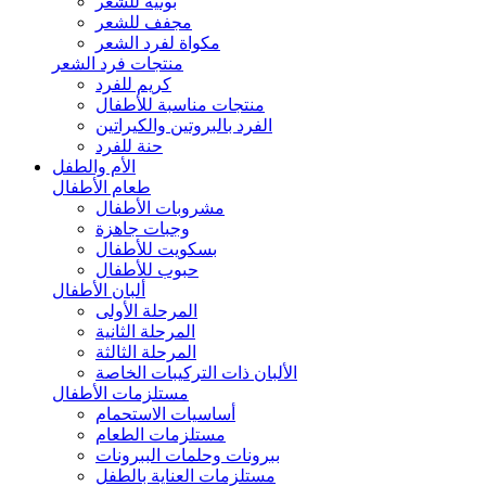
بونيه للشعر
مجفف للشعر
مكواة لفرد الشعر
منتجات فرد الشعر
كريم للفرد
منتجات مناسبة للأطفال
الفرد بالبروتين والكيراتين
حنة للفرد
الأم والطفل
طعام الأطفال
مشروبات الأطفال
وجبات جاهزة
بسكويت للأطفال
حبوب للأطفال
ألبان الأطفال
المرحلة الأولى
المرحلة الثانية
المرحلة الثالثة
الألبان ذات التركيبات الخاصة
مستلزمات الأطفال
أساسيات الاستحمام
مستلزمات الطعام
ببرونات وحلمات الببرونات
مستلزمات العناية بالطفل