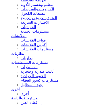
الأربطة الضاغطة
تنظيم وتقسيم الأدوية
الكانيولات والسرنجات
مسحات الكحول
العناية بالحروق والجروح
الاختبارات السريعة
الجوانتيات
مستلزمات الحماية
الفلانشات
قواعد الفلانشات
أكياس الفلانشات
مستلزمات الفلانشات
بطاريات
بطاريات
مستلزمات المستشفيات
القسطرات
أنابيب صدرية وحنجرية
الخيوط الجراحية
مستلزمات كسور العظام
أجهزة المحاليل
أخرى
أخرى
الاسترخاء والراحة
غطاء العين