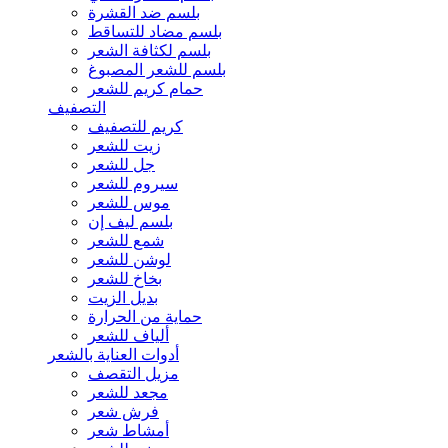
بلسم ضد القشرة
بلسم مضاد للتساقط
بلسم لكثافة الشعر
بلسم للشعر المصبوغ
حمام كريم للشعر
التصفيف
كريم للتصفيف
زيت للشعر
جل للشعر
سيروم للشعر
موس للشعر
بلسم ليف إن
شمع للشعر
لوشن للشعر
بخاخ للشعر
بديل الزيت
حماية من الحرارة
ألياف للشعر
أدوات العناية بالشعر
مزيل التقصف
مجعد للشعر
فرش شعر
أمشاط شعر