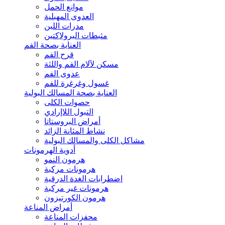
موانع الحمل
العدوى المهبلية
مدرات اللبن
مثبطات البرولاكتين
العناية بصحة الفم
قرح الفم
مسكن لآلام الفم واللثة
عدوى الفم
غسول وغرغرة للفم
العناية بصحة المسالك البولية
حصوات الكلى
التبول اللاإرادي
أمراض البروستاتا
نشاط المثانة الزائد
مشاكل الكلى والمسالك البولية
أدوية الهرمونات
هرمون النمو
هرمونات مركبة
اضطرابات الغدة الدرقية
هرمونات غير مركبة
هرمون الكورتيزون
أمراض المناعة
محفزات المناعة