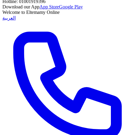
Hotline:
01001919396
Download our App
App Store
Google Play
Welcome to Eltemamy Online
العربية