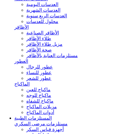
العدسات اليومية
العدسات الشهرية
العدسات الربع سنوية
محلول للعدسات
الأظافر
الأظافر الصناعية
طلاء الأظافر
مزيل طلاء الأظافر
صحة الأظافر
مستلزمات العناية بالأظافر
العطور
عطور للرجال
عطور للنساء
عطور للشعر
الماكياج
ماكياج للعين
ماكياج للوجه
ماكياج للشفاه
مزيلات الماكياج
أدوات الماكياج
المستلزمات الطبية
مستلزمات مرضى السكري
أجهزة قياس السكر