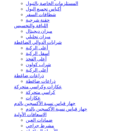
المستلزمات الخاصة بالتبول
أكياس تجميع البول
شطافات السفر
حقنة شرجية
اللياقة والتخسيس
ميزان ديجيتال
ميزان تحليلي
شرابات الدوالي الضاغطة
أعلى الركبة
أسفل الركبة
أعلى الفخذ
شراب كولون
أعلى الركبة
ذراعات ضاغطة
ذراعات ضاغطة
عكازات وكراسي متحركة
كراسي متحركة
عكازات
جهاز قياس نسبة الأكسجين بالدم
جهاز قياس نسبة الأكسجين بالدم
الإسعافات الأولية
ضمادات العين
مشرط جراحي