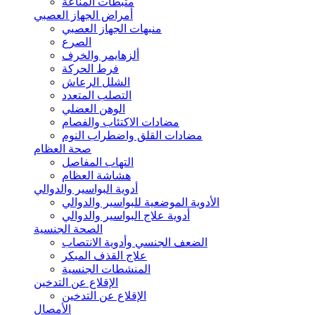
مثبطات المناعة
أمراض الجهاز العصبي
منبهات الجهاز العصبي
الصرع
ألزهايمر والخرف
فرط الحركة
الشلل الرعاش
التصلب المتعدد
الوهن العضلي
مضادات الاكتئاب والفصام
مضادات القلق واضطراب النوم
صحة العظام
التهاب المفاصل
هشاشة العظام
أدوية البواسير والدوالي
الأدوية الموضعية للبواسير والدوالي
أدوية علاج البواسير والدوالي
الصحة الجنسية
الضعف الجنسي وأدوية الانتصاب
علاج القذف المبكر
المنشطات الجنسية
الإقلاع عن التدخين
الإقلاع عن التدخين
الأمصال