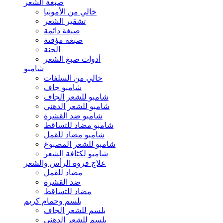
صبغة الشعر
خالي من الأمونيا
تشقير الشعر
صبغة دائمة
صبغة مؤقتة
الحنة
أدوات صبغ الشعر
شامبو
خالي من السلفات
شامبو جاف
شامبو للشعر الجاف
شامبو للشعر الدهني
شامبو ضد القشرة
شامبو مضاد للتساقط
شامبو مضاد للقمل
شامبو للشعر المصبوغ
شامبو لكثافة الشعر
علاج فروة الرأس والشعر
مضاد للقمل
ضد القشرة
مضاد للتساقط
بلسم وحمام كريم
بلسم للشعر الجاف
بلسم للشعر الدهني