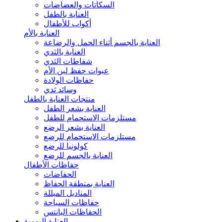
السكاتات والعضاضات
العناية بالطفل
أكواب للأطفال
العناية بالأم
العناية بالجسم أثناء الحمل والرضاعة
العناية بالثدي
شفاطات الثدي
عبوات حفظ لبن الأم
حفاظات الولادة
وسائد ثدي
منتجات العناية بالطفل
العناية بشعر الطفل
مستلزمات الاستحمام للطفل
العناية بشعر الرضع
مستلزمات الاستحمام للرضع
كولونيا للرضع
العناية بالجسم للرضع
حفاظات الأطفال
الحفاضات
العناية بمنطقة الحفاظ
المناديل المبللة
حفاظات السباحة
الحفاظات البانتس
العناية اليومية