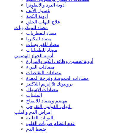
أدوية البرد والانفلونزا
غسول الأنف
أدوية الكحة
علاج التهاب الحلق
مضاد للميكروبات
مضاد للفطريات
مضاد للبكتريا
مضاد للفيروسات
مضاد للطفيليات
أدوية الجهاز الهضمي
أدوية تحسين وظائف الكبد والمرارة
مضادات القيء
مضادات التقلصات
مضادات الحموضة وقرحة المعدة
بروبيوتك & إنزيم اللاكتيز
مضادات الإسهال
الملينات
مهضم ومضاد للانتفاخ
التهاب القولون التقرحي
أمراض الدم والقلب
النوبات القلبية
عدم انتظام ضربات القلب
ضغط الدم