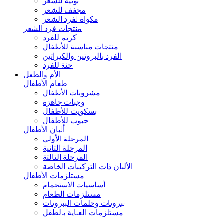
بونيه للشعر
مجفف للشعر
مكواة لفرد الشعر
منتجات فرد الشعر
كريم للفرد
منتجات مناسبة للأطفال
الفرد بالبروتين والكيراتين
حنة للفرد
الأم والطفل
طعام الأطفال
مشروبات الأطفال
وجبات جاهزة
بسكويت للأطفال
حبوب للأطفال
ألبان الأطفال
المرحلة الأولى
المرحلة الثانية
المرحلة الثالثة
الألبان ذات التركيبات الخاصة
مستلزمات الأطفال
أساسيات الاستحمام
مستلزمات الطعام
ببرونات وحلمات الببرونات
مستلزمات العناية بالطفل