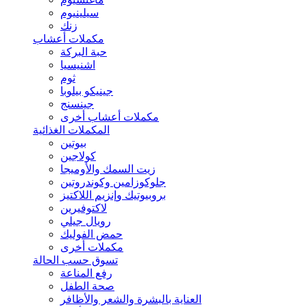
سيلينيوم
زنك
مكملات أعشاب
حبة البركة
اشنيسيا
ثوم
جينيكو بيلوبا
جينسنج
مكملات أعشاب أخرى
المكملات الغذائية
بيوتين
كولاجين
زيت السمك والأوميجا
جلوكوزامين وكوندروتين
بروبيوتيك وإنزيم اللاكتيز
لاكتوفيرين
رويال جيلي
حمض الفوليك
مكملات أخرى
تسوق حسب الحالة
رفع المناعة
صحة الطفل
العناية بالبشرة والشعر والأظافر