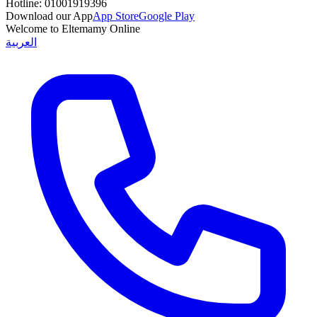
Hotline:
01001919396
Download our App
App Store
Google Play
Welcome to Eltemamy Online
العربية