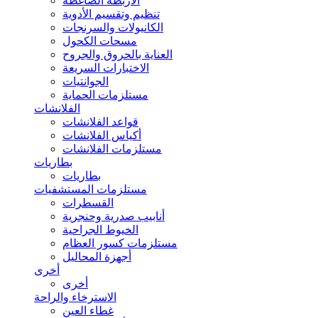
الأربطة الضاغطة
تنظيم وتقسيم الأدوية
الكانيولات والسرنجات
مسحات الكحول
العناية بالحروق والجروح
الاختبارات السريعة
الجوانتيات
مستلزمات الحماية
الفلانشات
قواعد الفلانشات
أكياس الفلانشات
مستلزمات الفلانشات
بطاريات
بطاريات
مستلزمات المستشفيات
القسطرات
أنابيب صدرية وحنجرية
الخيوط الجراحية
مستلزمات كسور العظام
أجهزة المحاليل
أخرى
أخرى
الاسترخاء والراحة
غطاء العين