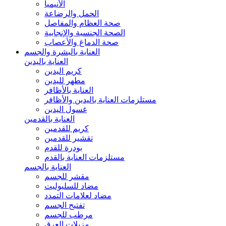
الأنيميا
الحمل والرضاعة
صحة العظام والمفاصل
الصحة الجنسية والإنجابية
صحة الدماغ والأعصاب
العناية بالبشرة والجسم
العناية باليدين
كريم اليدين
مطهر لليدين
العناية بالأظافر
مستلزمات العناية باليدين والأظافر
غسول اليدين
العناية بالقدمين
كريم للقدمين
تقشير للقدمين
بودرة للقدم
مستلزمات العناية بالقدم
العناية بالجسم
مقشر للجسم
مضاد للسليوليت
مضاد لعلامات التمدد
تفتيح الجسم
مرطب للجسم
مزيلات العرق