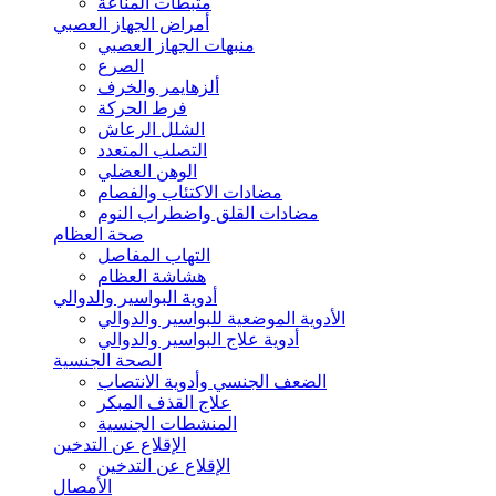
مثبطات المناعة
أمراض الجهاز العصبي
منبهات الجهاز العصبي
الصرع
ألزهايمر والخرف
فرط الحركة
الشلل الرعاش
التصلب المتعدد
الوهن العضلي
مضادات الاكتئاب والفصام
مضادات القلق واضطراب النوم
صحة العظام
التهاب المفاصل
هشاشة العظام
أدوية البواسير والدوالي
الأدوية الموضعية للبواسير والدوالي
أدوية علاج البواسير والدوالي
الصحة الجنسية
الضعف الجنسي وأدوية الانتصاب
علاج القذف المبكر
المنشطات الجنسية
الإقلاع عن التدخين
الإقلاع عن التدخين
الأمصال