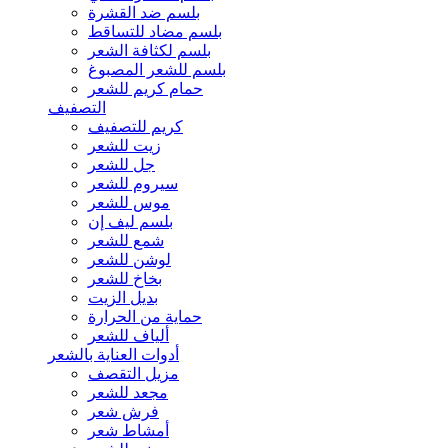
بلسم ضد القشرة
بلسم مضاد للتساقط
بلسم لكثافة الشعر
بلسم للشعر المصبوغ
حمام كريم للشعر
التصفيف
كريم للتصفيف
زيت للشعر
جل للشعر
سيروم للشعر
موس للشعر
بلسم ليف إن
شمع للشعر
لوشن للشعر
بخاخ للشعر
بديل الزيت
حماية من الحرارة
ألياف للشعر
أدوات العناية بالشعر
مزيل التقصف
مجعد للشعر
فرش شعر
أمشاط شعر