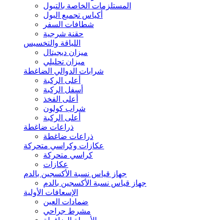
المستلزمات الخاصة بالتبول
أكياس تجميع البول
شطافات السفر
حقنة شرجية
اللياقة والتخسيس
ميزان ديجيتال
ميزان تحليلي
شرابات الدوالي الضاغطة
أعلى الركبة
أسفل الركبة
أعلى الفخذ
شراب كولون
أعلى الركبة
ذراعات ضاغطة
ذراعات ضاغطة
عكازات وكراسي متحركة
كراسي متحركة
عكازات
جهاز قياس نسبة الأكسجين بالدم
جهاز قياس نسبة الأكسجين بالدم
الإسعافات الأولية
ضمادات العين
مشرط جراحي