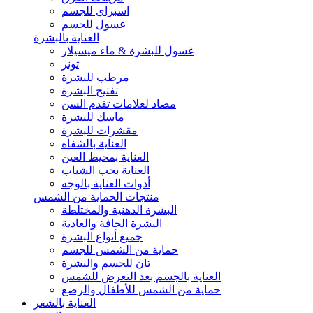
اسبراي للجسم
غسول للجسم
العناية بالبشرة
غسول للبشرة & ماء ميسيلار
تونر
مرطب للبشرة
تفتيح البشرة
مضاد لعلامات تقدم السن
ماسك للبشرة
مقشرات للبشرة
العناية بالشفاه
العناية بمحيط العين
العناية بحب الشباب
أدوات العناية بالوجه
منتجات الحماية من الشمس
البشرة الدهنية والمختلطة
البشرة الجافة والعادية
جميع أنواع البشرة
حماية من الشمس للجسم
تان للجسم والبشرة
العناية بالجسم بعد التعرض للشمس
حماية من الشمس للأطفال والرضع
العناية بالشعر