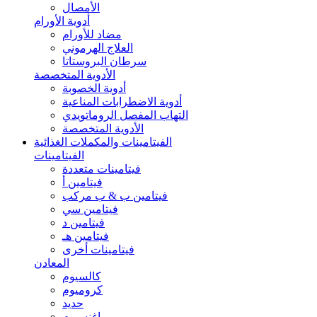
الأمصال
أدوية الأورام
مضاد للأورام
العلاج الهرموني
سرطان البروستاتا
الأدوية المتخصصة
أدوية الخصوبة
أدوية الاضطرابات المناعية
التهاب المفصل الروماتويدي
الأدوية المتخصصة
الفيتامينات والمكملات الغذائية
الفيتامينات
فيتامينات متعددة
فيتامين أ
فيتامين ب & ب مركب
فيتامين سي
فيتامين د
فيتامين هـ
فيتامينات أخرى
المعادن
كالسيوم
كروميوم
حديد
ماغنسيوم