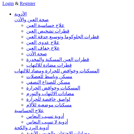
Login
&
Register
الأدوية
صحة العين والأذن
علاج حساسية العين
قطرات تشخيص العين
قطرات الجلوكوما وتوسيع حدقة العين
علاج عدوى العين
علاج جفاف العين
صحة الأذن
قطرات العين المسكنة والمخدرة
قطرات مضادة للالتهاب
المسكنات وخوافض للحرارة ومضاد للالتهاب
مسكن وباسط للعضلات
مسكن للصداع النصفي
المسكنات وخوافض الحرارة
مضادات الالتهاب والتورم
لواصق خافضة للحرارة
مسكنات موضعية للآلام
علاج الحساسية
أدوية تسبب النعاس
أدوية لا تسبب النعاس
أدوية البرد والكحة
مضادات الاحتقان والجيوب الأنفية