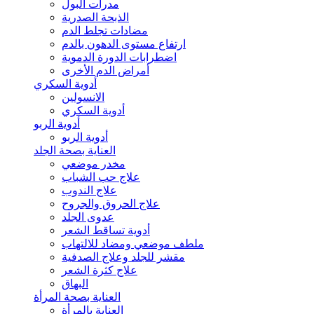
مدرات البول
الذبحة الصدرية
مضادات تجلط الدم
ارتفاع مستوى الدهون بالدم
اضطرابات الدورة الدموية
أمراض الدم الأخرى
أدوية السكري
الانسولين
أدوية السكري
أدوية الربو
أدوية الربو
العناية بصحة الجلد
مخدر موضعي
علاج حب الشباب
علاج الندوب
علاج الحروق والجروح
عدوى الجلد
أدوية تساقط الشعر
ملطف موضعي ومضاد للالتهاب
مقشر للجلد وعلاج الصدفية
علاج كثرة الشعر
البهاق
العناية بصحة المرأة
العناية بالمرأة