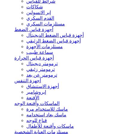
شرائط للقياس
شكاكات
إبر الانسولين
القدم السكري
مستلزمات السكري
أجهزة قياس الضغط
أجهزة قياس الضغط الديجيتال
أجهزة قياس الضغط الزئبقي
مستلزمات الأجهزة
سماعة طبيب
أجهزة قياس الحرارة
ترمومتر ديجيتال
ترمومتر زئبقي
ترمومتر عن بعد
أجهزة التنفس
أجهزة الاستنشاق
إيروشامبر
الأقنعة
الماسكات وأقنعة الوجه
ماسك للاستخدام مرة
ماسك يعاد استخدامه
قناع للوجه
ماسكات وأقنعة للأطفال
مستلزمات العناية الشخصية