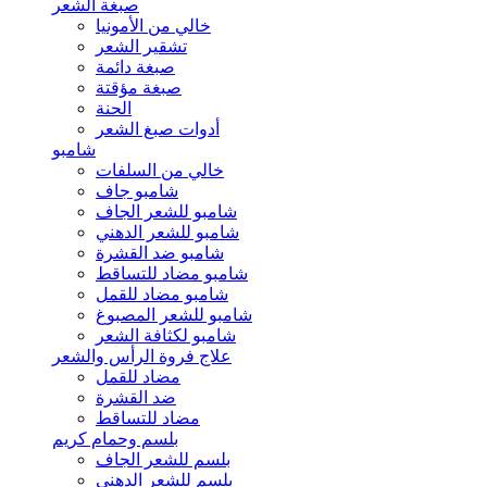
صبغة الشعر
خالي من الأمونيا
تشقير الشعر
صبغة دائمة
صبغة مؤقتة
الحنة
أدوات صبغ الشعر
شامبو
خالي من السلفات
شامبو جاف
شامبو للشعر الجاف
شامبو للشعر الدهني
شامبو ضد القشرة
شامبو مضاد للتساقط
شامبو مضاد للقمل
شامبو للشعر المصبوغ
شامبو لكثافة الشعر
علاج فروة الرأس والشعر
مضاد للقمل
ضد القشرة
مضاد للتساقط
بلسم وحمام كريم
بلسم للشعر الجاف
بلسم للشعر الدهني