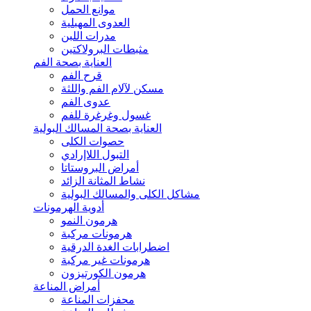
موانع الحمل
العدوى المهبلية
مدرات اللبن
مثبطات البرولاكتين
العناية بصحة الفم
قرح الفم
مسكن لآلام الفم واللثة
عدوى الفم
غسول وغرغرة للفم
العناية بصحة المسالك البولية
حصوات الكلى
التبول اللاإرادي
أمراض البروستاتا
نشاط المثانة الزائد
مشاكل الكلى والمسالك البولية
أدوية الهرمونات
هرمون النمو
هرمونات مركبة
اضطرابات الغدة الدرقية
هرمونات غير مركبة
هرمون الكورتيزون
أمراض المناعة
محفزات المناعة