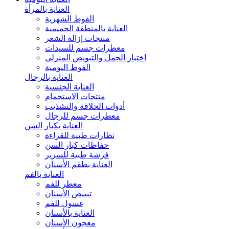
العناية بالمرأة
الفوط الشهرية
العناية بالمنطقة الحميمية
منتجات إزالة الشعر
معطرات جسم للسيدات
اختبار الحمل والتبويض المنزلي
الفوط اليومية
العناية بالرجال
العناية الجنسية
منتجات الاستحمام
أدوات الحلاقة والتشذيب
معطرات جسم للرجال
العناية بكبار السن
نظارات طبية للقراءة
حفاظات كبار السن
فرشة طبية للسرير
العناية بطقم الأسنان
العناية بالفم
معطر للفم
تبييض الأسنان
غسول للفم
العناية بالأسنان
معجون الأسنان