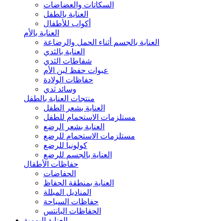
السكاتات والعضاضات
العناية بالطفل
أكواب للأطفال
العناية بالأم
العناية بالجسم أثناء الحمل والرضاعة
العناية بالثدي
شفاطات الثدي
عبوات حفظ لبن الأم
حفاظات الولادة
وسائد ثدي
منتجات العناية بالطفل
العناية بشعر الطفل
مستلزمات الاستحمام للطفل
العناية بشعر الرضع
مستلزمات الاستحمام للرضع
كولونيا للرضع
العناية بالجسم للرضع
حفاظات الأطفال
الحفاضات
العناية بمنطقة الحفاظ
المناديل المبللة
حفاظات السباحة
الحفاظات البانتس
العناية اليومية