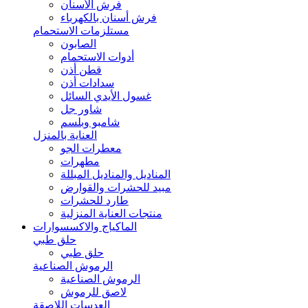
فرش الأسنان
فرش أسنان بالكهرباء
مستلزمات الاستحمام
الصابون
أدوات الاستحمام
قطن أذن
سدادات أذن
غسول الأيدي السائل
شاور جل
شامبو وبلسم
العناية بالمنزل
معطرات الجو
مطهرات
المناديل والمناديل المبللة
مبيد للحشرات والقوارض
طارد للحشرات
منتجات العناية المنزلية
الماكياج والاكسسوارات
حلق طبي
حلق طبي
الرموش الصناعية
الرموش الصناعية
لاصق للرموش
العدسات اللاصقة