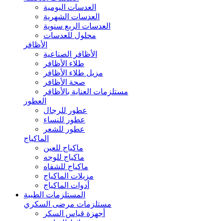
العدسات اليومية
العدسات الشهرية
العدسات الربع سنوية
محلول للعدسات
الأظافر
الأظافر الصناعية
طلاء الأظافر
مزيل طلاء الأظافر
صحة الأظافر
مستلزمات العناية بالأظافر
العطور
عطور للرجال
عطور للنساء
عطور للشعر
الماكياج
ماكياج للعين
ماكياج للوجه
ماكياج للشفاه
مزيلات الماكياج
أدوات الماكياج
المستلزمات الطبية
مستلزمات مرضى السكري
أجهزة قياس السكر