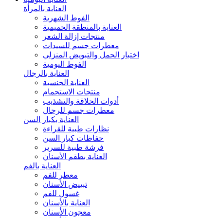
العناية بالمرأة
الفوط الشهرية
العناية بالمنطقة الحميمية
منتجات إزالة الشعر
معطرات جسم للسيدات
اختبار الحمل والتبويض المنزلي
الفوط اليومية
العناية بالرجال
العناية الجنسية
منتجات الاستحمام
أدوات الحلاقة والتشذيب
معطرات جسم للرجال
العناية بكبار السن
نظارات طبية للقراءة
حفاظات كبار السن
فرشة طبية للسرير
العناية بطقم الأسنان
العناية بالفم
معطر للفم
تبييض الأسنان
غسول للفم
العناية بالأسنان
معجون الأسنان