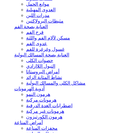
موانع الحمل
العدوى المهبلية
مدرات اللبن
مثبطات البرولاكتين
العناية بصحة الفم
قرح الفم
مسكن لآلام الفم واللثة
عدوى الفم
غسول وغرغرة للفم
العناية بصحة المسالك البولية
حصوات الكلى
التبول اللاإرادي
أمراض البروستاتا
نشاط المثانة الزائد
مشاكل الكلى والمسالك البولية
أدوية الهرمونات
هرمون النمو
هرمونات مركبة
اضطرابات الغدة الدرقية
هرمونات غير مركبة
هرمون الكورتيزون
أمراض المناعة
محفزات المناعة