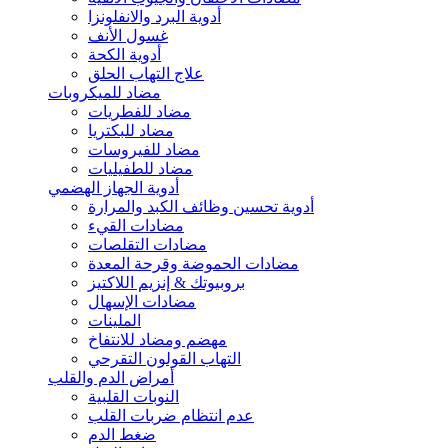
أدوية البرد والانفلونزا
غسول الأنف
أدوية الكحة
علاج التهاب الحلق
مضاد للميكروبات
مضاد للفطريات
مضاد للبكتريا
مضاد للفيروسات
مضاد للطفيليات
أدوية الجهاز الهضمي
أدوية تحسين وظائف الكبد والمرارة
مضادات القيء
مضادات التقلصات
مضادات الحموضة وقرحة المعدة
بروبيوتك & إنزيم اللاكتيز
مضادات الإسهال
الملينات
مهضم ومضاد للانتفاخ
التهاب القولون التقرحي
أمراض الدم والقلب
النوبات القلبية
عدم انتظام ضربات القلب
ضغط الدم