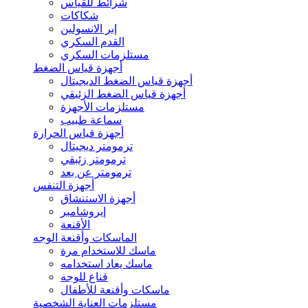
شرائط للقياس
شكاكات
إبر الانسولين
القدم السكري
مستلزمات السكري
أجهزة قياس الضغط
أجهزة قياس الضغط الديجيتال
أجهزة قياس الضغط الزئبقي
مستلزمات الأجهزة
سماعة طبيب
أجهزة قياس الحرارة
ترمومتر ديجيتال
ترمومتر زئبقي
ترمومتر عن بعد
أجهزة التنفس
أجهزة الاستنشاق
إيروشامبر
الأقنعة
الماسكات وأقنعة الوجه
ماسك للاستخدام مرة
ماسك يعاد استخدامه
قناع للوجه
ماسكات وأقنعة للأطفال
مستلزمات العناية الشخصية