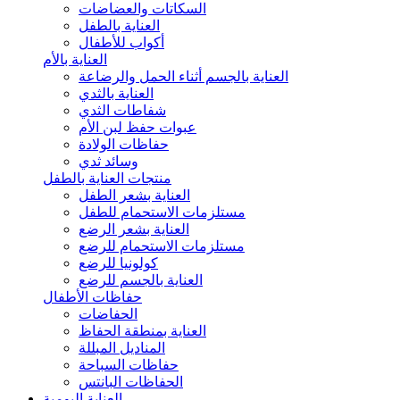
السكاتات والعضاضات
العناية بالطفل
أكواب للأطفال
العناية بالأم
العناية بالجسم أثناء الحمل والرضاعة
العناية بالثدي
شفاطات الثدي
عبوات حفظ لبن الأم
حفاظات الولادة
وسائد ثدي
منتجات العناية بالطفل
العناية بشعر الطفل
مستلزمات الاستحمام للطفل
العناية بشعر الرضع
مستلزمات الاستحمام للرضع
كولونيا للرضع
العناية بالجسم للرضع
حفاظات الأطفال
الحفاضات
العناية بمنطقة الحفاظ
المناديل المبللة
حفاظات السباحة
الحفاظات البانتس
العناية اليومية