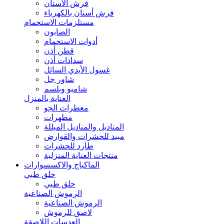
فرش الأسنان
فرش أسنان بالكهرباء
مستلزمات الاستحمام
الصابون
أدوات الاستحمام
قطن أذن
سدادات أذن
غسول الأيدي السائل
شاور جل
شامبو وبلسم
العناية بالمنزل
معطرات الجو
مطهرات
المناديل والمناديل المبللة
مبيد للحشرات والقوارض
طارد للحشرات
منتجات العناية المنزلية
الماكياج والاكسسوارات
حلق طبي
حلق طبي
الرموش الصناعية
الرموش الصناعية
لاصق للرموش
العدسات اللاصقة