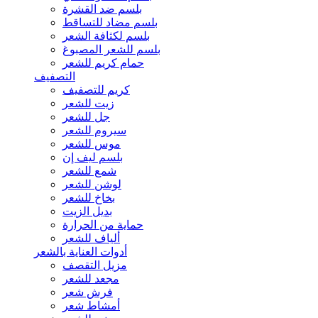
بلسم ضد القشرة
بلسم مضاد للتساقط
بلسم لكثافة الشعر
بلسم للشعر المصبوغ
حمام كريم للشعر
التصفيف
كريم للتصفيف
زيت للشعر
جل للشعر
سيروم للشعر
موس للشعر
بلسم ليف إن
شمع للشعر
لوشن للشعر
بخاخ للشعر
بديل الزيت
حماية من الحرارة
ألياف للشعر
أدوات العناية بالشعر
مزيل التقصف
مجعد للشعر
فرش شعر
أمشاط شعر