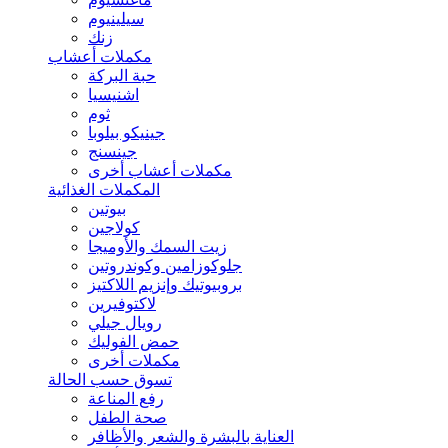
سيلينيوم
زنك
مكملات أعشاب
حبة البركة
اشنيسيا
ثوم
جينيكو بيلوبا
جينسنج
مكملات أعشاب أخرى
المكملات الغذائية
بيوتين
كولاجين
زيت السمك والأوميجا
جلوكوزامين وكوندروتين
بروبيوتيك وإنزيم اللاكتيز
لاكتوفيرين
رويال جيلي
حمض الفوليك
مكملات أخرى
تسوق حسب الحالة
رفع المناعة
صحة الطفل
العناية بالبشرة والشعر والأظافر