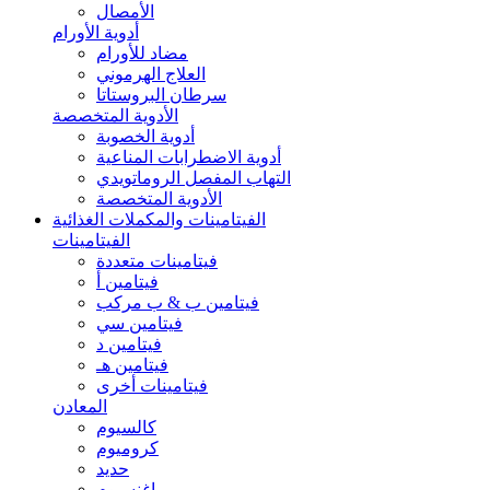
الأمصال
أدوية الأورام
مضاد للأورام
العلاج الهرموني
سرطان البروستاتا
الأدوية المتخصصة
أدوية الخصوبة
أدوية الاضطرابات المناعية
التهاب المفصل الروماتويدي
الأدوية المتخصصة
الفيتامينات والمكملات الغذائية
الفيتامينات
فيتامينات متعددة
فيتامين أ
فيتامين ب & ب مركب
فيتامين سي
فيتامين د
فيتامين هـ
فيتامينات أخرى
المعادن
كالسيوم
كروميوم
حديد
ماغنسيوم