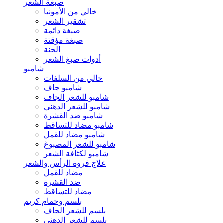
صبغة الشعر
خالي من الأمونيا
تشقير الشعر
صبغة دائمة
صبغة مؤقتة
الحنة
أدوات صبغ الشعر
شامبو
خالي من السلفات
شامبو جاف
شامبو للشعر الجاف
شامبو للشعر الدهني
شامبو ضد القشرة
شامبو مضاد للتساقط
شامبو مضاد للقمل
شامبو للشعر المصبوغ
شامبو لكثافة الشعر
علاج فروة الرأس والشعر
مضاد للقمل
ضد القشرة
مضاد للتساقط
بلسم وحمام كريم
بلسم للشعر الجاف
بلسم للشعر الدهني