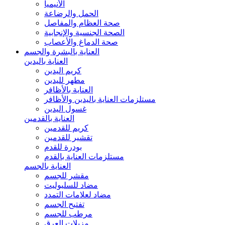
الأنيميا
الحمل والرضاعة
صحة العظام والمفاصل
الصحة الجنسية والإنجابية
صحة الدماغ والأعصاب
العناية بالبشرة والجسم
العناية باليدين
كريم اليدين
مطهر لليدين
العناية بالأظافر
مستلزمات العناية باليدين والأظافر
غسول اليدين
العناية بالقدمين
كريم للقدمين
تقشير للقدمين
بودرة للقدم
مستلزمات العناية بالقدم
العناية بالجسم
مقشر للجسم
مضاد للسليوليت
مضاد لعلامات التمدد
تفتيح الجسم
مرطب للجسم
مزيلات العرق