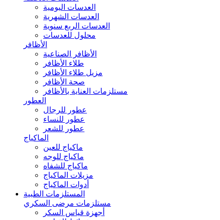
العدسات اليومية
العدسات الشهرية
العدسات الربع سنوية
محلول للعدسات
الأظافر
الأظافر الصناعية
طلاء الأظافر
مزيل طلاء الأظافر
صحة الأظافر
مستلزمات العناية بالأظافر
العطور
عطور للرجال
عطور للنساء
عطور للشعر
الماكياج
ماكياج للعين
ماكياج للوجه
ماكياج للشفاه
مزيلات الماكياج
أدوات الماكياج
المستلزمات الطبية
مستلزمات مرضى السكري
أجهزة قياس السكر