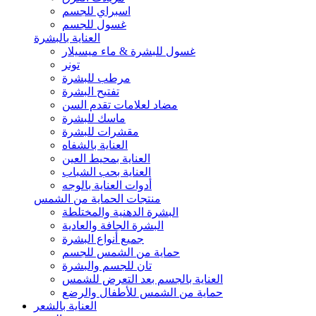
اسبراي للجسم
غسول للجسم
العناية بالبشرة
غسول للبشرة & ماء ميسيلار
تونر
مرطب للبشرة
تفتيح البشرة
مضاد لعلامات تقدم السن
ماسك للبشرة
مقشرات للبشرة
العناية بالشفاه
العناية بمحيط العين
العناية بحب الشباب
أدوات العناية بالوجه
منتجات الحماية من الشمس
البشرة الدهنية والمختلطة
البشرة الجافة والعادية
جميع أنواع البشرة
حماية من الشمس للجسم
تان للجسم والبشرة
العناية بالجسم بعد التعرض للشمس
حماية من الشمس للأطفال والرضع
العناية بالشعر