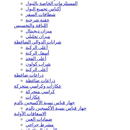
المستلزمات الخاصة بالتبول
أكياس تجميع البول
شطافات السفر
حقنة شرجية
اللياقة والتخسيس
ميزان ديجيتال
ميزان تحليلي
شرابات الدوالي الضاغطة
أعلى الركبة
أسفل الركبة
أعلى الفخذ
شراب كولون
أعلى الركبة
ذراعات ضاغطة
ذراعات ضاغطة
عكازات وكراسي متحركة
كراسي متحركة
عكازات
جهاز قياس نسبة الأكسجين بالدم
جهاز قياس نسبة الأكسجين بالدم
الإسعافات الأولية
ضمادات العين
مشرط جراحي