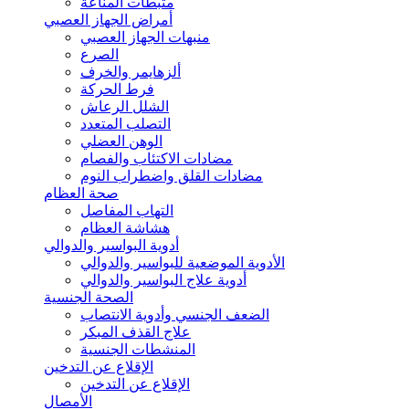
مثبطات المناعة
أمراض الجهاز العصبي
منبهات الجهاز العصبي
الصرع
ألزهايمر والخرف
فرط الحركة
الشلل الرعاش
التصلب المتعدد
الوهن العضلي
مضادات الاكتئاب والفصام
مضادات القلق واضطراب النوم
صحة العظام
التهاب المفاصل
هشاشة العظام
أدوية البواسير والدوالي
الأدوية الموضعية للبواسير والدوالي
أدوية علاج البواسير والدوالي
الصحة الجنسية
الضعف الجنسي وأدوية الانتصاب
علاج القذف المبكر
المنشطات الجنسية
الإقلاع عن التدخين
الإقلاع عن التدخين
الأمصال