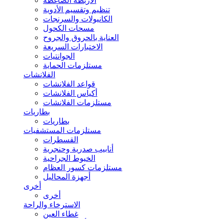
الأربطة الضاغطة
تنظيم وتقسيم الأدوية
الكانيولات والسرنجات
مسحات الكحول
العناية بالحروق والجروح
الاختبارات السريعة
الجوانتيات
مستلزمات الحماية
الفلانشات
قواعد الفلانشات
أكياس الفلانشات
مستلزمات الفلانشات
بطاريات
بطاريات
مستلزمات المستشفيات
القسطرات
أنابيب صدرية وحنجرية
الخيوط الجراحية
مستلزمات كسور العظام
أجهزة المحاليل
أخرى
أخرى
الاسترخاء والراحة
غطاء العين