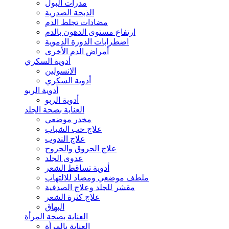
مدرات البول
الذبحة الصدرية
مضادات تجلط الدم
ارتفاع مستوى الدهون بالدم
اضطرابات الدورة الدموية
أمراض الدم الأخرى
أدوية السكري
الانسولين
أدوية السكري
أدوية الربو
أدوية الربو
العناية بصحة الجلد
مخدر موضعي
علاج حب الشباب
علاج الندوب
علاج الحروق والجروح
عدوى الجلد
أدوية تساقط الشعر
ملطف موضعي ومضاد للالتهاب
مقشر للجلد وعلاج الصدفية
علاج كثرة الشعر
البهاق
العناية بصحة المرأة
العناية بالمرأة