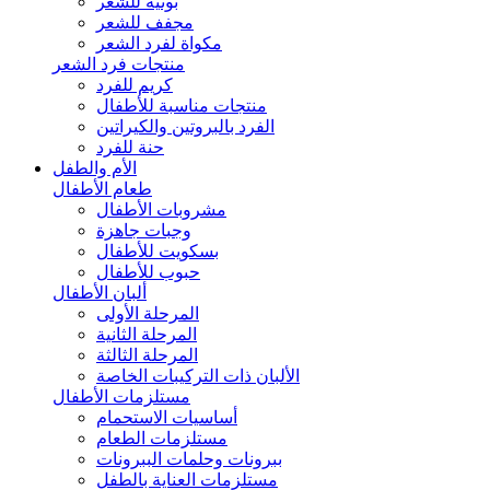
بونيه للشعر
مجفف للشعر
مكواة لفرد الشعر
منتجات فرد الشعر
كريم للفرد
منتجات مناسبة للأطفال
الفرد بالبروتين والكيراتين
حنة للفرد
الأم والطفل
طعام الأطفال
مشروبات الأطفال
وجبات جاهزة
بسكويت للأطفال
حبوب للأطفال
ألبان الأطفال
المرحلة الأولى
المرحلة الثانية
المرحلة الثالثة
الألبان ذات التركيبات الخاصة
مستلزمات الأطفال
أساسيات الاستحمام
مستلزمات الطعام
ببرونات وحلمات الببرونات
مستلزمات العناية بالطفل