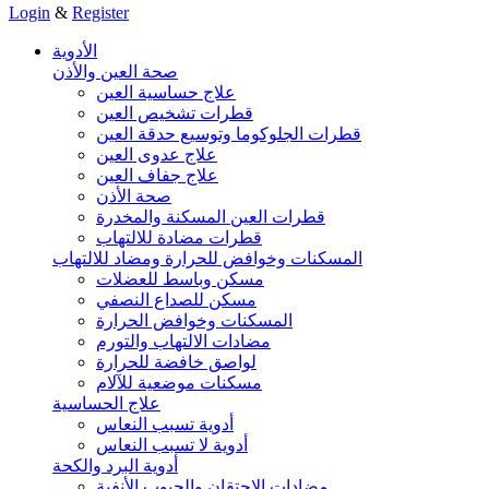
Login
&
Register
الأدوية
صحة العين والأذن
علاج حساسية العين
قطرات تشخيص العين
قطرات الجلوكوما وتوسيع حدقة العين
علاج عدوى العين
علاج جفاف العين
صحة الأذن
قطرات العين المسكنة والمخدرة
قطرات مضادة للالتهاب
المسكنات وخوافض للحرارة ومضاد للالتهاب
مسكن وباسط للعضلات
مسكن للصداع النصفي
المسكنات وخوافض الحرارة
مضادات الالتهاب والتورم
لواصق خافضة للحرارة
مسكنات موضعية للآلام
علاج الحساسية
أدوية تسبب النعاس
أدوية لا تسبب النعاس
أدوية البرد والكحة
مضادات الاحتقان والجيوب الأنفية