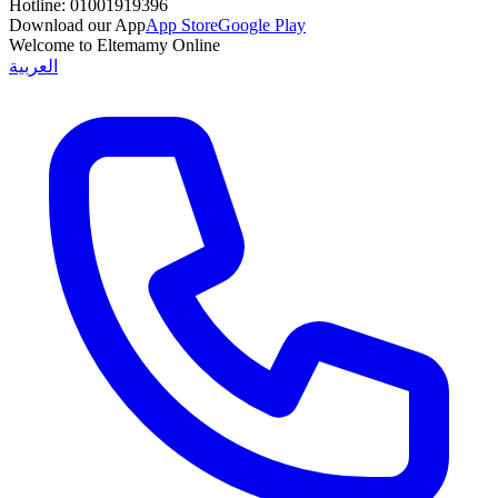
Hotline:
01001919396
Download our App
App Store
Google Play
Welcome to Eltemamy Online
العربية