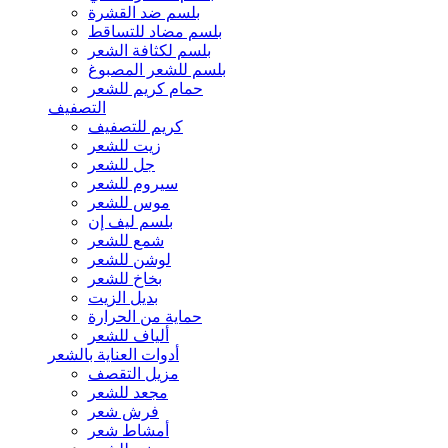
بلسم ضد القشرة
بلسم مضاد للتساقط
بلسم لكثافة الشعر
بلسم للشعر المصبوغ
حمام كريم للشعر
التصفيف
كريم للتصفيف
زيت للشعر
جل للشعر
سيروم للشعر
موس للشعر
بلسم ليف إن
شمع للشعر
لوشن للشعر
بخاخ للشعر
بديل الزيت
حماية من الحرارة
ألياف للشعر
أدوات العناية بالشعر
مزيل التقصف
مجعد للشعر
فرش شعر
أمشاط شعر