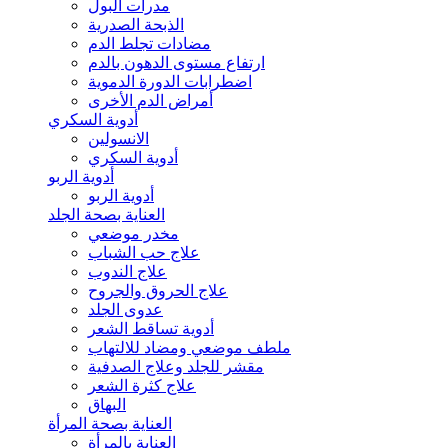
مدرات البول
الذبحة الصدرية
مضادات تجلط الدم
ارتفاع مستوى الدهون بالدم
اضطرابات الدورة الدموية
أمراض الدم الأخرى
أدوية السكري
الانسولين
أدوية السكري
أدوية الربو
أدوية الربو
العناية بصحة الجلد
مخدر موضعي
علاج حب الشباب
علاج الندوب
علاج الحروق والجروح
عدوى الجلد
أدوية تساقط الشعر
ملطف موضعي ومضاد للالتهاب
مقشر للجلد وعلاج الصدفية
علاج كثرة الشعر
البهاق
العناية بصحة المرأة
العناية بالمرأة