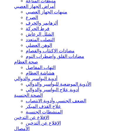
مثبطات المناعة
أمراض الجهاز العصبي
منبهات الجهاز العصبي
الصرع
ألزهايمر والخرف
فرط الحركة
الشلل الرعاش
التصلب المتعدد
الوهن العضلي
مضادات الاكتئاب والفصام
مضادات القلق واضطراب النوم
صحة العظام
التهاب المفاصل
هشاشة العظام
أدوية البواسير والدوالي
الأدوية الموضعية للبواسير والدوالي
أدوية علاج البواسير والدوالي
الصحة الجنسية
الضعف الجنسي وأدوية الانتصاب
علاج القذف المبكر
المنشطات الجنسية
الإقلاع عن التدخين
الإقلاع عن التدخين
الأمصال