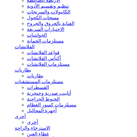
الأربطة الضاغطة
تنظيم وتقسيم الأدوية
الكانيولات والسرنجات
مسحات الكحول
العناية بالحروق والجروح
الاختبارات السريعة
الجوانتيات
مستلزمات الحماية
الفلانشات
قواعد الفلانشات
أكياس الفلانشات
مستلزمات الفلانشات
بطاريات
بطاريات
مستلزمات المستشفيات
القسطرات
أنابيب صدرية وحنجرية
الخيوط الجراحية
مستلزمات كسور العظام
أجهزة المحاليل
أخرى
أخرى
الاسترخاء والراحة
غطاء العين