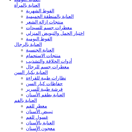
العناية بالمرأة
الفوط الشهرية
العناية بالمنطقة الحميمية
منتجات إزالة الشعر
معطرات جسم للسيدات
اختبار الحمل والتبويض المنزلي
الفوط اليومية
العناية بالرجال
العناية الجنسية
منتجات الاستحمام
أدوات الحلاقة والتشذيب
معطرات جسم للرجال
العناية بكبار السن
نظارات طبية للقراءة
حفاظات كبار السن
فرشة طبية للسرير
العناية بطقم الأسنان
العناية بالفم
معطر للفم
تبييض الأسنان
غسول للفم
العناية بالأسنان
معجون الأسنان