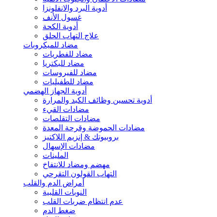
أدوية البرد والانفلونزا
غسول الأنف
أدوية الكحة
علاج التهاب الحلق
مضاد للميكروبات
مضاد للفطريات
مضاد للبكتريا
مضاد للفيروسات
مضاد للطفيليات
أدوية الجهاز الهضمي
أدوية تحسين وظائف الكبد والمرارة
مضادات القيء
مضادات التقلصات
مضادات الحموضة وقرحة المعدة
بروبيوتك & إنزيم اللاكتيز
مضادات الإسهال
الملينات
مهضم ومضاد للانتفاخ
التهاب القولون التقرحي
أمراض الدم والقلب
النوبات القلبية
عدم انتظام ضربات القلب
ضغط الدم