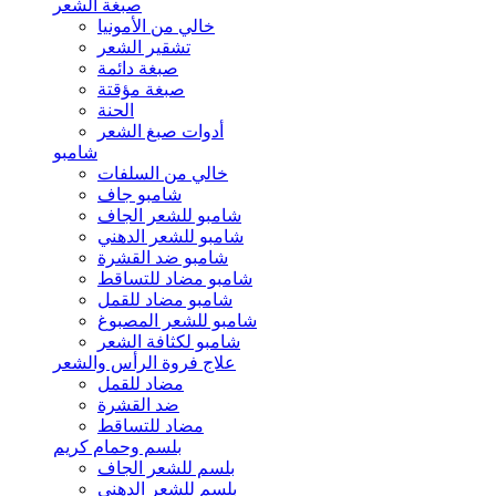
صبغة الشعر
خالي من الأمونيا
تشقير الشعر
صبغة دائمة
صبغة مؤقتة
الحنة
أدوات صبغ الشعر
شامبو
خالي من السلفات
شامبو جاف
شامبو للشعر الجاف
شامبو للشعر الدهني
شامبو ضد القشرة
شامبو مضاد للتساقط
شامبو مضاد للقمل
شامبو للشعر المصبوغ
شامبو لكثافة الشعر
علاج فروة الرأس والشعر
مضاد للقمل
ضد القشرة
مضاد للتساقط
بلسم وحمام كريم
بلسم للشعر الجاف
بلسم للشعر الدهني