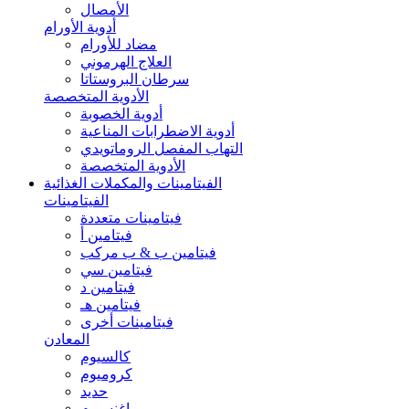
الأمصال
أدوية الأورام
مضاد للأورام
العلاج الهرموني
سرطان البروستاتا
الأدوية المتخصصة
أدوية الخصوبة
أدوية الاضطرابات المناعية
التهاب المفصل الروماتويدي
الأدوية المتخصصة
الفيتامينات والمكملات الغذائية
الفيتامينات
فيتامينات متعددة
فيتامين أ
فيتامين ب & ب مركب
فيتامين سي
فيتامين د
فيتامين هـ
فيتامينات أخرى
المعادن
كالسيوم
كروميوم
حديد
ماغنسيوم