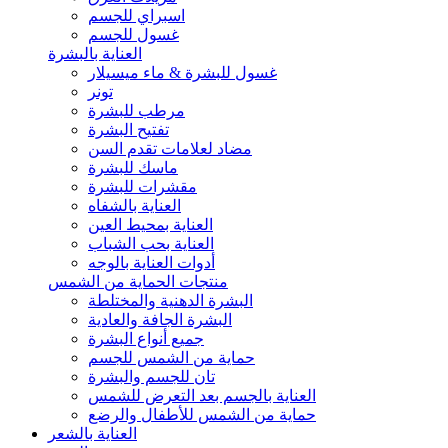
اسبراي للجسم
غسول للجسم
العناية بالبشرة
غسول للبشرة & ماء ميسيلار
تونر
مرطب للبشرة
تفتيح البشرة
مضاد لعلامات تقدم السن
ماسك للبشرة
مقشرات للبشرة
العناية بالشفاه
العناية بمحيط العين
العناية بحب الشباب
أدوات العناية بالوجه
منتجات الحماية من الشمس
البشرة الدهنية والمختلطة
البشرة الجافة والعادية
جميع أنواع البشرة
حماية من الشمس للجسم
تان للجسم والبشرة
العناية بالجسم بعد التعرض للشمس
حماية من الشمس للأطفال والرضع
العناية بالشعر