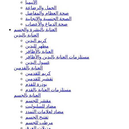
الأنيميا
الحمل والرضاعة
صحة العظام والمفاصل
الصحة الجنسية والإنجابية
صحة الدماغ والأعصاب
العناية بالبشرة والجسم
العناية باليدين
كريم اليدين
مطهر لليدين
العناية بالأظافر
مستلزمات العناية باليدين والأظافر
غسول اليدين
العناية بالقدمين
كريم للقدمين
تقشير للقدمين
بودرة للقدم
مستلزمات العناية بالقدم
العناية بالجسم
مقشر للجسم
مضاد للسليوليت
مضاد لعلامات التمدد
تفتيح الجسم
مرطب للجسم
مزيلات العرق