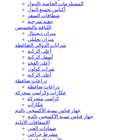
المستلزمات الخاصة بالتبول
أكياس تجميع البول
شطافات السفر
حقنة شرجية
اللياقة والتخسيس
ميزان ديجيتال
ميزان تحليلي
شرابات الدوالي الضاغطة
أعلى الركبة
أسفل الركبة
أعلى الفخذ
شراب كولون
أعلى الركبة
ذراعات ضاغطة
ذراعات ضاغطة
عكازات وكراسي متحركة
كراسي متحركة
عكازات
جهاز قياس نسبة الأكسجين بالدم
جهاز قياس نسبة الأكسجين بالدم
الإسعافات الأولية
ضمادات العين
مشرط جراحي