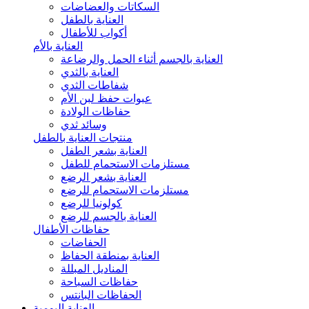
السكاتات والعضاضات
العناية بالطفل
أكواب للأطفال
العناية بالأم
العناية بالجسم أثناء الحمل والرضاعة
العناية بالثدي
شفاطات الثدي
عبوات حفظ لبن الأم
حفاظات الولادة
وسائد ثدي
منتجات العناية بالطفل
العناية بشعر الطفل
مستلزمات الاستحمام للطفل
العناية بشعر الرضع
مستلزمات الاستحمام للرضع
كولونيا للرضع
العناية بالجسم للرضع
حفاظات الأطفال
الحفاضات
العناية بمنطقة الحفاظ
المناديل المبللة
حفاظات السباحة
الحفاظات البانتس
العناية اليومية