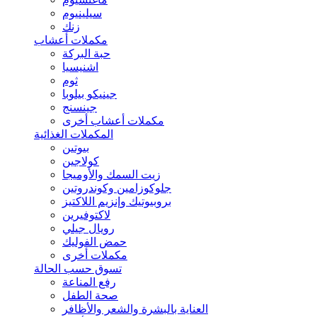
سيلينيوم
زنك
مكملات أعشاب
حبة البركة
اشنيسيا
ثوم
جينيكو بيلوبا
جينسنج
مكملات أعشاب أخرى
المكملات الغذائية
بيوتين
كولاجين
زيت السمك والأوميجا
جلوكوزامين وكوندروتين
بروبيوتيك وإنزيم اللاكتيز
لاكتوفيرين
رويال جيلي
حمض الفوليك
مكملات أخرى
تسوق حسب الحالة
رفع المناعة
صحة الطفل
العناية بالبشرة والشعر والأظافر