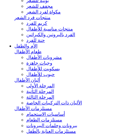
بونيه للشعر
مجفف للشعر
مكواة لفرد الشعر
منتجات فرد الشعر
كريم للفرد
منتجات مناسبة للأطفال
الفرد بالبروتين والكيراتين
حنة للفرد
الأم والطفل
طعام الأطفال
مشروبات الأطفال
وجبات جاهزة
بسكويت للأطفال
حبوب للأطفال
ألبان الأطفال
المرحلة الأولى
المرحلة الثانية
المرحلة الثالثة
الألبان ذات التركيبات الخاصة
مستلزمات الأطفال
أساسيات الاستحمام
مستلزمات الطعام
ببرونات وحلمات الببرونات
مستلزمات العناية بالطفل