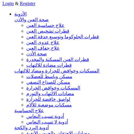
Login
&
Register
الأدوية
صحة العين والأذن
علاج حساسية العين
قطرات تشخيص العين
قطرات الجلوكوما وتوسيع حدقة العين
علاج عدوى العين
علاج جفاف العين
صحة الأذن
قطرات العين المسكنة والمخدرة
قطرات مضادة للالتهاب
المسكنات وخوافض للحرارة ومضاد للالتهاب
مسكن وباسط للعضلات
مسكن للصداع النصفي
المسكنات وخوافض الحرارة
مضادات الالتهاب والتورم
لواصق خافضة للحرارة
مسكنات موضعية للآلام
علاج الحساسية
أدوية تسبب النعاس
أدوية لا تسبب النعاس
أدوية البرد والكحة
مضادات الاحتقان والجيوب الأنفية