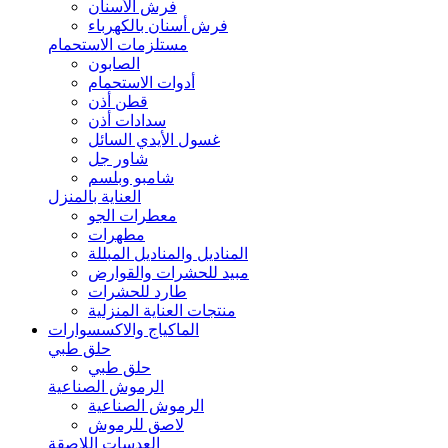
فرش الأسنان
فرش أسنان بالكهرباء
مستلزمات الاستحمام
الصابون
أدوات الاستحمام
قطن أذن
سدادات أذن
غسول الأيدي السائل
شاور جل
شامبو وبلسم
العناية بالمنزل
معطرات الجو
مطهرات
المناديل والمناديل المبللة
مبيد للحشرات والقوارض
طارد للحشرات
منتجات العناية المنزلية
الماكياج والاكسسوارات
حلق طبي
حلق طبي
الرموش الصناعية
الرموش الصناعية
لاصق للرموش
العدسات اللاصقة