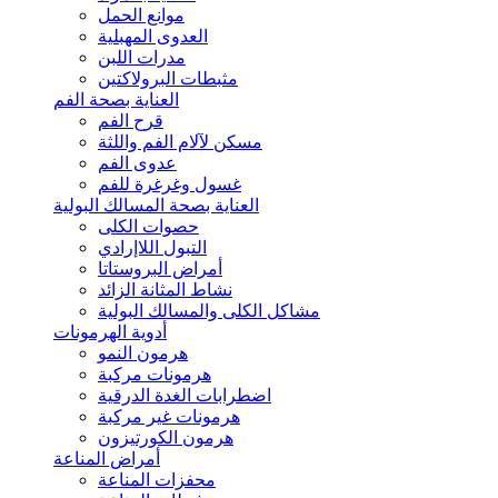
موانع الحمل
العدوى المهبلية
مدرات اللبن
مثبطات البرولاكتين
العناية بصحة الفم
قرح الفم
مسكن لآلام الفم واللثة
عدوى الفم
غسول وغرغرة للفم
العناية بصحة المسالك البولية
حصوات الكلى
التبول اللاإرادي
أمراض البروستاتا
نشاط المثانة الزائد
مشاكل الكلى والمسالك البولية
أدوية الهرمونات
هرمون النمو
هرمونات مركبة
اضطرابات الغدة الدرقية
هرمونات غير مركبة
هرمون الكورتيزون
أمراض المناعة
محفزات المناعة