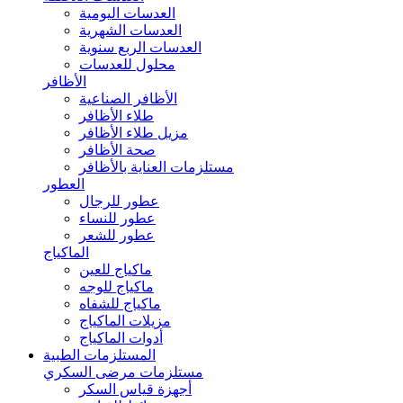
العدسات اليومية
العدسات الشهرية
العدسات الربع سنوية
محلول للعدسات
الأظافر
الأظافر الصناعية
طلاء الأظافر
مزيل طلاء الأظافر
صحة الأظافر
مستلزمات العناية بالأظافر
العطور
عطور للرجال
عطور للنساء
عطور للشعر
الماكياج
ماكياج للعين
ماكياج للوجه
ماكياج للشفاه
مزيلات الماكياج
أدوات الماكياج
المستلزمات الطبية
مستلزمات مرضى السكري
أجهزة قياس السكر