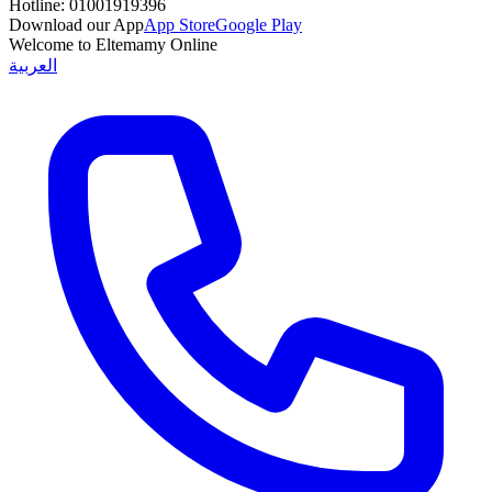
Hotline:
01001919396
Download our App
App Store
Google Play
Welcome to Eltemamy Online
العربية