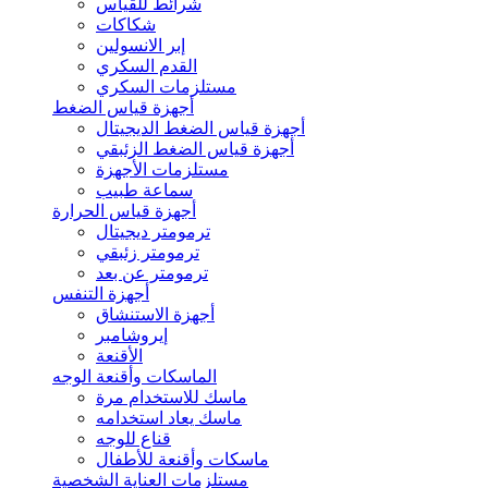
شرائط للقياس
شكاكات
إبر الانسولين
القدم السكري
مستلزمات السكري
أجهزة قياس الضغط
أجهزة قياس الضغط الديجيتال
أجهزة قياس الضغط الزئبقي
مستلزمات الأجهزة
سماعة طبيب
أجهزة قياس الحرارة
ترمومتر ديجيتال
ترمومتر زئبقي
ترمومتر عن بعد
أجهزة التنفس
أجهزة الاستنشاق
إيروشامبر
الأقنعة
الماسكات وأقنعة الوجه
ماسك للاستخدام مرة
ماسك يعاد استخدامه
قناع للوجه
ماسكات وأقنعة للأطفال
مستلزمات العناية الشخصية