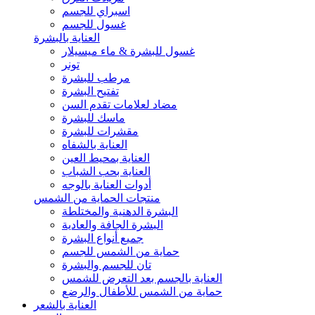
اسبراي للجسم
غسول للجسم
العناية بالبشرة
غسول للبشرة & ماء ميسيلار
تونر
مرطب للبشرة
تفتيح البشرة
مضاد لعلامات تقدم السن
ماسك للبشرة
مقشرات للبشرة
العناية بالشفاه
العناية بمحيط العين
العناية بحب الشباب
أدوات العناية بالوجه
منتجات الحماية من الشمس
البشرة الدهنية والمختلطة
البشرة الجافة والعادية
جميع أنواع البشرة
حماية من الشمس للجسم
تان للجسم والبشرة
العناية بالجسم بعد التعرض للشمس
حماية من الشمس للأطفال والرضع
العناية بالشعر