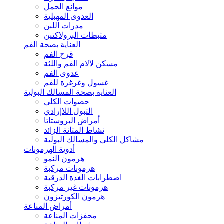
موانع الحمل
العدوى المهبلية
مدرات اللبن
مثبطات البرولاكتين
العناية بصحة الفم
قرح الفم
مسكن لآلام الفم واللثة
عدوى الفم
غسول وغرغرة للفم
العناية بصحة المسالك البولية
حصوات الكلى
التبول اللاإرادي
أمراض البروستاتا
نشاط المثانة الزائد
مشاكل الكلى والمسالك البولية
أدوية الهرمونات
هرمون النمو
هرمونات مركبة
اضطرابات الغدة الدرقية
هرمونات غير مركبة
هرمون الكورتيزون
أمراض المناعة
محفزات المناعة