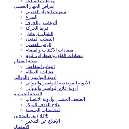
مثبطات المناعة
أمراض الجهاز العصبي
منبهات الجهاز العصبي
الصرع
ألزهايمر والخرف
فرط الحركة
الشلل الرعاش
التصلب المتعدد
الوهن العضلي
مضادات الاكتئاب والفصام
مضادات القلق واضطراب النوم
صحة العظام
التهاب المفاصل
هشاشة العظام
أدوية البواسير والدوالي
الأدوية الموضعية للبواسير والدوالي
أدوية علاج البواسير والدوالي
الصحة الجنسية
الضعف الجنسي وأدوية الانتصاب
علاج القذف المبكر
المنشطات الجنسية
الإقلاع عن التدخين
الإقلاع عن التدخين
الأمصال