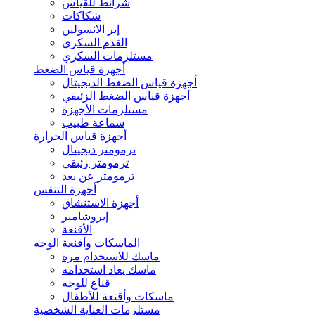
شرائط للقياس
شكاكات
إبر الانسولين
القدم السكري
مستلزمات السكري
أجهزة قياس الضغط
أجهزة قياس الضغط الديجيتال
أجهزة قياس الضغط الزئبقي
مستلزمات الأجهزة
سماعة طبيب
أجهزة قياس الحرارة
ترمومتر ديجيتال
ترمومتر زئبقي
ترمومتر عن بعد
أجهزة التنفس
أجهزة الاستنشاق
إيروشامبر
الأقنعة
الماسكات وأقنعة الوجه
ماسك للاستخدام مرة
ماسك يعاد استخدامه
قناع للوجه
ماسكات وأقنعة للأطفال
مستلزمات العناية الشخصية