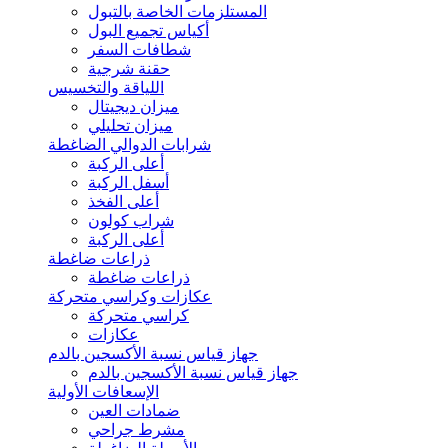
المستلزمات الخاصة بالتبول
أكياس تجميع البول
شطافات السفر
حقنة شرجية
اللياقة والتخسيس
ميزان ديجيتال
ميزان تحليلي
شرابات الدوالي الضاغطة
أعلى الركبة
أسفل الركبة
أعلى الفخذ
شراب كولون
أعلى الركبة
ذراعات ضاغطة
ذراعات ضاغطة
عكازات وكراسي متحركة
كراسي متحركة
عكازات
جهاز قياس نسبة الأكسجين بالدم
جهاز قياس نسبة الأكسجين بالدم
الإسعافات الأولية
ضمادات العين
مشرط جراحي