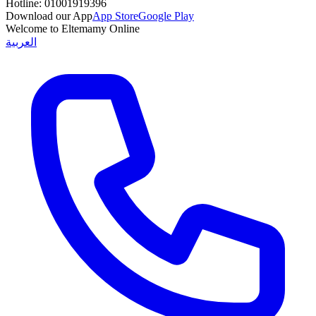
Hotline:
01001919396
Download our App
App Store
Google Play
Welcome to Eltemamy Online
العربية