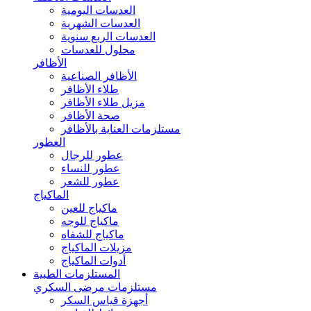
العدسات اليومية
العدسات الشهرية
العدسات الربع سنوية
محلول للعدسات
الأظافر
الأظافر الصناعية
طلاء الأظافر
مزيل طلاء الأظافر
صحة الأظافر
مستلزمات العناية بالأظافر
العطور
عطور للرجال
عطور للنساء
عطور للشعر
الماكياج
ماكياج للعين
ماكياج للوجه
ماكياج للشفاه
مزيلات الماكياج
أدوات الماكياج
المستلزمات الطبية
مستلزمات مرضى السكري
أجهزة قياس السكر