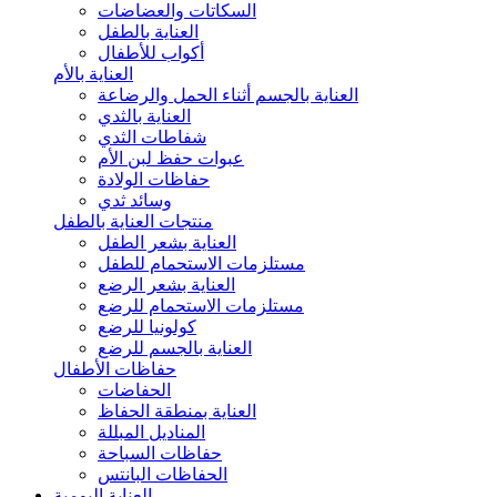
السكاتات والعضاضات
العناية بالطفل
أكواب للأطفال
العناية بالأم
العناية بالجسم أثناء الحمل والرضاعة
العناية بالثدي
شفاطات الثدي
عبوات حفظ لبن الأم
حفاظات الولادة
وسائد ثدي
منتجات العناية بالطفل
العناية بشعر الطفل
مستلزمات الاستحمام للطفل
العناية بشعر الرضع
مستلزمات الاستحمام للرضع
كولونيا للرضع
العناية بالجسم للرضع
حفاظات الأطفال
الحفاضات
العناية بمنطقة الحفاظ
المناديل المبللة
حفاظات السباحة
الحفاظات البانتس
العناية اليومية