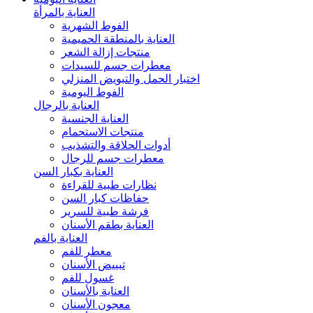
العناية بالمرأة
الفوط الشهرية
العناية بالمنطقة الحميمية
منتجات إزالة الشعر
معطرات جسم للسيدات
اختبار الحمل والتبويض المنزلي
الفوط اليومية
العناية بالرجال
العناية الجنسية
منتجات الاستحمام
أدوات الحلاقة والتشذيب
معطرات جسم للرجال
العناية بكبار السن
نظارات طبية للقراءة
حفاظات كبار السن
فرشة طبية للسرير
العناية بطقم الأسنان
العناية بالفم
معطر للفم
تبييض الأسنان
غسول للفم
العناية بالأسنان
معجون الأسنان