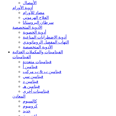
الأمصال
أدوية الأورام
مضاد للأورام
العلاج الهرموني
سرطان البروستاتا
الأدوية المتخصصة
أدوية الخصوبة
أدوية الاضطرابات المناعية
التهاب المفصل الروماتويدي
الأدوية المتخصصة
الفيتامينات والمكملات الغذائية
الفيتامينات
فيتامينات متعددة
فيتامين أ
فيتامين ب & ب مركب
فيتامين سي
فيتامين د
فيتامين هـ
فيتامينات أخرى
المعادن
كالسيوم
كروميوم
حديد
ماغنسيوم