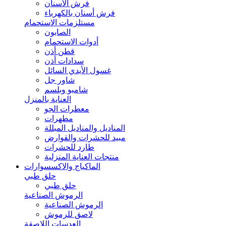
فرش الأسنان
فرش أسنان بالكهرباء
مستلزمات الاستحمام
الصابون
أدوات الاستحمام
قطن أذن
سدادات أذن
غسول الأيدي السائل
شاور جل
شامبو وبلسم
العناية بالمنزل
معطرات الجو
مطهرات
المناديل والمناديل المبللة
مبيد للحشرات والقوارض
طارد للحشرات
منتجات العناية المنزلية
الماكياج والاكسسوارات
حلق طبي
حلق طبي
الرموش الصناعية
الرموش الصناعية
لاصق للرموش
العدسات اللاصقة