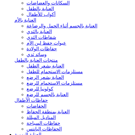
السكاتات والعضاضات
العناية بالطفل
أكواب للأطفال
العناية بالأم
العناية بالجسم أثناء الحمل والرضاعة
العناية بالثدي
شفاطات الثدي
عبوات حفظ لبن الأم
حفاظات الولادة
وسائد ثدي
منتجات العناية بالطفل
العناية بشعر الطفل
مستلزمات الاستحمام للطفل
العناية بشعر الرضع
مستلزمات الاستحمام للرضع
كولونيا للرضع
العناية بالجسم للرضع
حفاظات الأطفال
الحفاضات
العناية بمنطقة الحفاظ
المناديل المبللة
حفاظات السباحة
الحفاظات البانتس
العناية اليومية