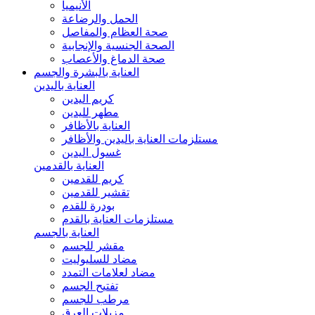
الأنيميا
الحمل والرضاعة
صحة العظام والمفاصل
الصحة الجنسية والإنجابية
صحة الدماغ والأعصاب
العناية بالبشرة والجسم
العناية باليدين
كريم اليدين
مطهر لليدين
العناية بالأظافر
مستلزمات العناية باليدين والأظافر
غسول اليدين
العناية بالقدمين
كريم للقدمين
تقشير للقدمين
بودرة للقدم
مستلزمات العناية بالقدم
العناية بالجسم
مقشر للجسم
مضاد للسليوليت
مضاد لعلامات التمدد
تفتيح الجسم
مرطب للجسم
مزيلات العرق