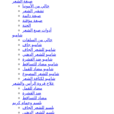
صبغة الشعر
خالي من الأمونيا
تشقير الشعر
صبغة دائمة
صبغة مؤقتة
الحنة
أدوات صبغ الشعر
شامبو
خالي من السلفات
شامبو جاف
شامبو للشعر الجاف
شامبو للشعر الدهني
شامبو ضد القشرة
شامبو مضاد للتساقط
شامبو مضاد للقمل
شامبو للشعر المصبوغ
شامبو لكثافة الشعر
علاج فروة الرأس والشعر
مضاد للقمل
ضد القشرة
مضاد للتساقط
بلسم وحمام كريم
بلسم للشعر الجاف
بلسم للشعر الدهني