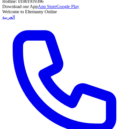
Hotline:
01001919396
Download our App
App Store
Google Play
Welcome to Eltemamy Online
العربية