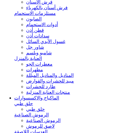
فرش الأسنان
فرش أسنان بالكهرباء
مستلزمات الاستحمام
الصابون
أدوات الاستحمام
قطن أذن
سدادات أذن
غسول الأيدي السائل
شاور جل
شامبو وبلسم
العناية بالمنزل
معطرات الجو
مطهرات
المناديل والمناديل المبللة
مبيد للحشرات والقوارض
طارد للحشرات
منتجات العناية المنزلية
الماكياج والاكسسوارات
حلق طبي
حلق طبي
الرموش الصناعية
الرموش الصناعية
لاصق للرموش
العدسات اللاصقة