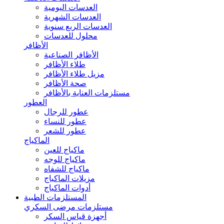
العدسات اليومية
العدسات الشهرية
العدسات الربع سنوية
محلول للعدسات
الأظافر
الأظافر الصناعية
طلاء الأظافر
مزيل طلاء الأظافر
صحة الأظافر
مستلزمات العناية بالأظافر
العطور
عطور للرجال
عطور للنساء
عطور للشعر
الماكياج
ماكياج للعين
ماكياج للوجه
ماكياج للشفاه
مزيلات الماكياج
أدوات الماكياج
المستلزمات الطبية
مستلزمات مرضى السكري
أجهزة قياس السكر