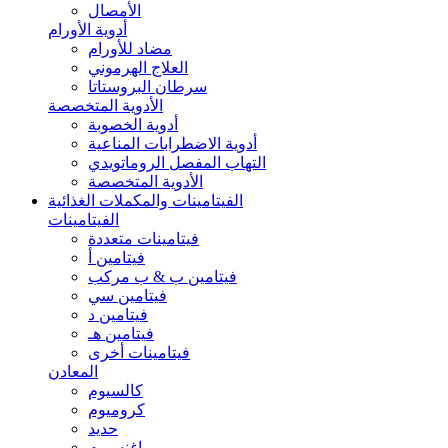
الأمصال
أدوية الأورام
مضاد للأورام
العلاج الهرموني
سرطان البروستاتا
الأدوية المتخصصة
أدوية الخصوبة
أدوية الاضطرابات المناعية
التهاب المفصل الروماتويدي
الأدوية المتخصصة
الفيتامينات والمكملات الغذائية
الفيتامينات
فيتامينات متعددة
فيتامين أ
فيتامين ب & ب مركب
فيتامين سي
فيتامين د
فيتامين هـ
فيتامينات أخرى
المعادن
كالسيوم
كروميوم
حديد
ماغنسيوم