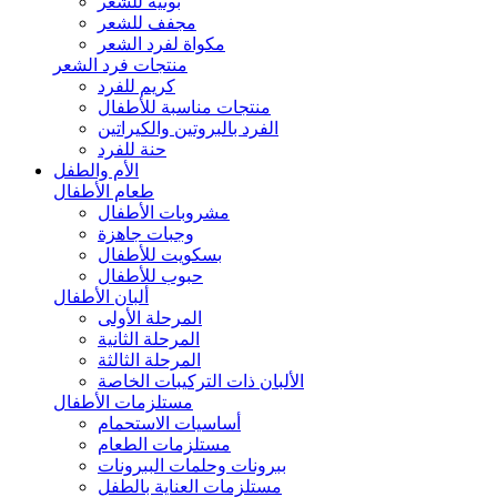
بونيه للشعر
مجفف للشعر
مكواة لفرد الشعر
منتجات فرد الشعر
كريم للفرد
منتجات مناسبة للأطفال
الفرد بالبروتين والكيراتين
حنة للفرد
الأم والطفل
طعام الأطفال
مشروبات الأطفال
وجبات جاهزة
بسكويت للأطفال
حبوب للأطفال
ألبان الأطفال
المرحلة الأولى
المرحلة الثانية
المرحلة الثالثة
الألبان ذات التركيبات الخاصة
مستلزمات الأطفال
أساسيات الاستحمام
مستلزمات الطعام
ببرونات وحلمات الببرونات
مستلزمات العناية بالطفل