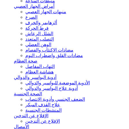
مثبطات المناعة
أمراض الجهاز العصبي
منبهات الجهاز العصبي
الصرع
ألزهايمر والخرف
فرط الحركة
الشلل الرعاش
التصلب المتعدد
الوهن العضلي
مضادات الاكتئاب والفصام
مضادات القلق واضطراب النوم
صحة العظام
التهاب المفاصل
هشاشة العظام
أدوية البواسير والدوالي
الأدوية الموضعية للبواسير والدوالي
أدوية علاج البواسير والدوالي
الصحة الجنسية
الضعف الجنسي وأدوية الانتصاب
علاج القذف المبكر
المنشطات الجنسية
الإقلاع عن التدخين
الإقلاع عن التدخين
الأمصال