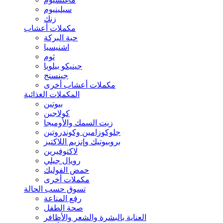
سيلينيوم
زنك
مكملات أعشاب
حبة البركة
اشنيسيا
ثوم
جينيكو بيلوبا
جينسنج
مكملات أعشاب أخرى
المكملات الغذائية
بيوتين
كولاجين
زيت السمك والأوميجا
جلوكوزامين وكوندروتين
بروبيوتيك وإنزيم اللاكتيز
لاكتوفيرين
رويال جيلي
حمض الفوليك
مكملات أخرى
تسوق حسب الحالة
رفع المناعة
صحة الطفل
العناية بالبشرة والشعر والأظافر