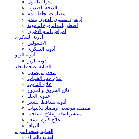
مدرات البول
الذبحة الصدرية
مضادات تجلط الدم
ارتفاع مستوى الدهون بالدم
اضطرابات الدورة الدموية
أمراض الدم الأخرى
أدوية السكري
الانسولين
أدوية السكري
أدوية الربو
أدوية الربو
العناية بصحة الجلد
مخدر موضعي
علاج حب الشباب
علاج الندوب
علاج الحروق والجروح
عدوى الجلد
أدوية تساقط الشعر
ملطف موضعي ومضاد للالتهاب
مقشر للجلد وعلاج الصدفية
علاج كثرة الشعر
البهاق
العناية بصحة المرأة
العناية بالمرأة