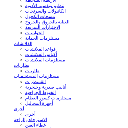
الأربطة الضاغطة
تنظيم وتقسيم الأدوية
الكانيولات والسرنجات
مسحات الكحول
العناية بالحروق والجروح
الاختبارات السريعة
الجوانتيات
مستلزمات الحماية
الفلانشات
قواعد الفلانشات
أكياس الفلانشات
مستلزمات الفلانشات
بطاريات
بطاريات
مستلزمات المستشفيات
القسطرات
أنابيب صدرية وحنجرية
الخيوط الجراحية
مستلزمات كسور العظام
أجهزة المحاليل
أخرى
أخرى
الاسترخاء والراحة
غطاء العين