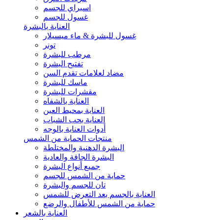
اسبراي للجسم
غسول للجسم
العناية بالبشرة
غسول للبشرة & ماء ميسيلار
تونر
مرطب للبشرة
تفتيح البشرة
مضاد لعلامات تقدم السن
ماسك للبشرة
مقشرات للبشرة
العناية بالشفاه
العناية بمحيط العين
العناية بحب الشباب
أدوات العناية بالوجه
منتجات الحماية من الشمس
البشرة الدهنية والمختلطة
البشرة الجافة والعادية
جميع أنواع البشرة
حماية من الشمس للجسم
تان للجسم والبشرة
العناية بالجسم بعد التعرض للشمس
حماية من الشمس للأطفال والرضع
العناية بالشعر