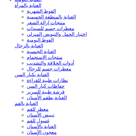
العناية بالمرأة
الفوط الشهرية
العناية بالمنطقة الحميمية
منتجات إزالة الشعر
معطرات جسم للسيدات
اختبار الحمل والتبويض المنزلي
الفوط اليومية
العناية بالرجال
العناية الجنسية
منتجات الاستحمام
أدوات الحلاقة والتشذيب
معطرات جسم للرجال
العناية بكبار السن
نظارات طبية للقراءة
حفاظات كبار السن
فرشة طبية للسرير
العناية بطقم الأسنان
العناية بالفم
معطر للفم
تبييض الأسنان
غسول للفم
العناية بالأسنان
معجون الأسنان