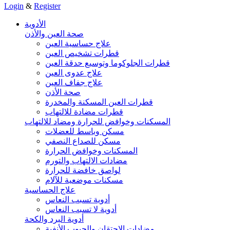
Login
&
Register
الأدوية
صحة العين والأذن
علاج حساسية العين
قطرات تشخيص العين
قطرات الجلوكوما وتوسيع حدقة العين
علاج عدوى العين
علاج جفاف العين
صحة الأذن
قطرات العين المسكنة والمخدرة
قطرات مضادة للالتهاب
المسكنات وخوافض للحرارة ومضاد للالتهاب
مسكن وباسط للعضلات
مسكن للصداع النصفي
المسكنات وخوافض الحرارة
مضادات الالتهاب والتورم
لواصق خافضة للحرارة
مسكنات موضعية للآلام
علاج الحساسية
أدوية تسبب النعاس
أدوية لا تسبب النعاس
أدوية البرد والكحة
مضادات الاحتقان والجيوب الأنفية