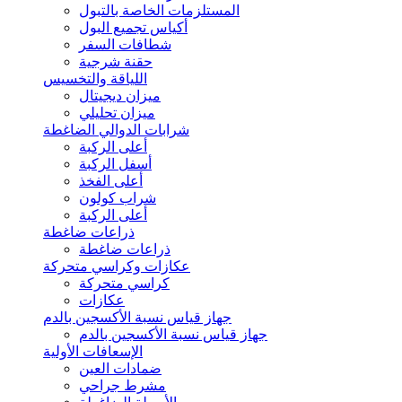
المستلزمات الخاصة بالتبول
أكياس تجميع البول
شطافات السفر
حقنة شرجية
اللياقة والتخسيس
ميزان ديجيتال
ميزان تحليلي
شرابات الدوالي الضاغطة
أعلى الركبة
أسفل الركبة
أعلى الفخذ
شراب كولون
أعلى الركبة
ذراعات ضاغطة
ذراعات ضاغطة
عكازات وكراسي متحركة
كراسي متحركة
عكازات
جهاز قياس نسبة الأكسجين بالدم
جهاز قياس نسبة الأكسجين بالدم
الإسعافات الأولية
ضمادات العين
مشرط جراحي