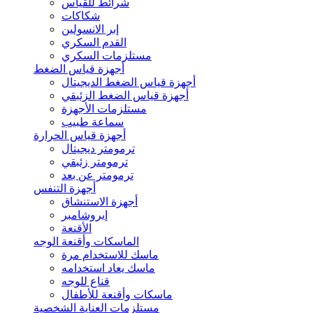
شرائط للقياس
شكاكات
إبر الانسولين
القدم السكري
مستلزمات السكري
أجهزة قياس الضغط
أجهزة قياس الضغط الديجيتال
أجهزة قياس الضغط الزئبقي
مستلزمات الأجهزة
سماعة طبيب
أجهزة قياس الحرارة
ترمومتر ديجيتال
ترمومتر زئبقي
ترمومتر عن بعد
أجهزة التنفس
أجهزة الاستنشاق
إيروشامبر
الأقنعة
الماسكات وأقنعة الوجه
ماسك للاستخدام مرة
ماسك يعاد استخدامه
قناع للوجه
ماسكات وأقنعة للأطفال
مستلزمات العناية الشخصية