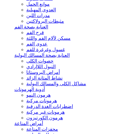
موانع الحمل
العدوى المهبلية
مدرات اللبن
مثبطات البرولاكتين
العناية بصحة الفم
قرح الفم
مسكن لآلام الفم واللثة
عدوى الفم
غسول وغرغرة للفم
العناية بصحة المسالك البولية
حصوات الكلى
التبول اللاإرادي
أمراض البروستاتا
نشاط المثانة الزائد
مشاكل الكلى والمسالك البولية
أدوية الهرمونات
هرمون النمو
هرمونات مركبة
اضطرابات الغدة الدرقية
هرمونات غير مركبة
هرمون الكورتيزون
أمراض المناعة
محفزات المناعة