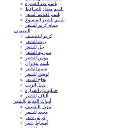
بلسم ضد القشرة
بلسم مضاد للتساقط
بلسم لكثافة الشعر
بلسم للشعر المصبوغ
حمام كريم للشعر
التصفيف
كريم للتصفيف
زيت للشعر
جل للشعر
سيروم للشعر
موس للشعر
بلسم ليف إن
شمع للشعر
لوشن للشعر
بخاخ للشعر
بديل الزيت
حماية من الحرارة
ألياف للشعر
أدوات العناية بالشعر
مزيل التقصف
مجعد للشعر
فرش شعر
أمشاط شعر