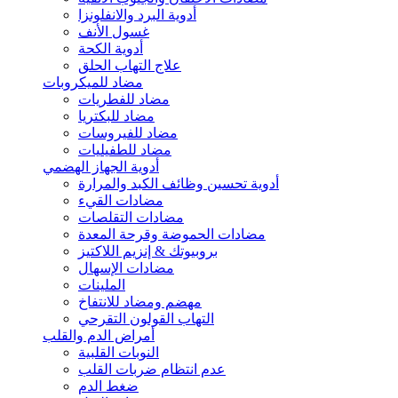
أدوية البرد والانفلونزا
غسول الأنف
أدوية الكحة
علاج التهاب الحلق
مضاد للميكروبات
مضاد للفطريات
مضاد للبكتريا
مضاد للفيروسات
مضاد للطفيليات
أدوية الجهاز الهضمي
أدوية تحسين وظائف الكبد والمرارة
مضادات القيء
مضادات التقلصات
مضادات الحموضة وقرحة المعدة
بروبيوتك & إنزيم اللاكتيز
مضادات الإسهال
الملينات
مهضم ومضاد للانتفاخ
التهاب القولون التقرحي
أمراض الدم والقلب
النوبات القلبية
عدم انتظام ضربات القلب
ضغط الدم