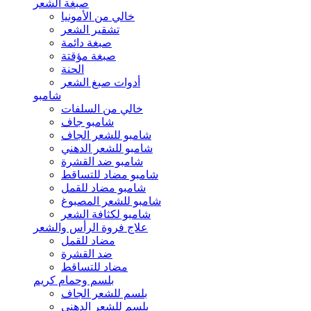
صبغة الشعر
خالي من الأمونيا
تشقير الشعر
صبغة دائمة
صبغة مؤقتة
الحنة
أدوات صبغ الشعر
شامبو
خالي من السلفات
شامبو جاف
شامبو للشعر الجاف
شامبو للشعر الدهني
شامبو ضد القشرة
شامبو مضاد للتساقط
شامبو مضاد للقمل
شامبو للشعر المصبوغ
شامبو لكثافة الشعر
علاج فروة الرأس والشعر
مضاد للقمل
ضد القشرة
مضاد للتساقط
بلسم وحمام كريم
بلسم للشعر الجاف
بلسم للشعر الدهني