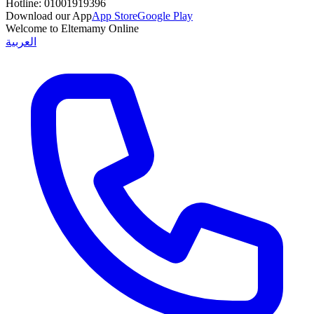
Hotline:
01001919396
Download our App
App Store
Google Play
Welcome to Eltemamy Online
العربية