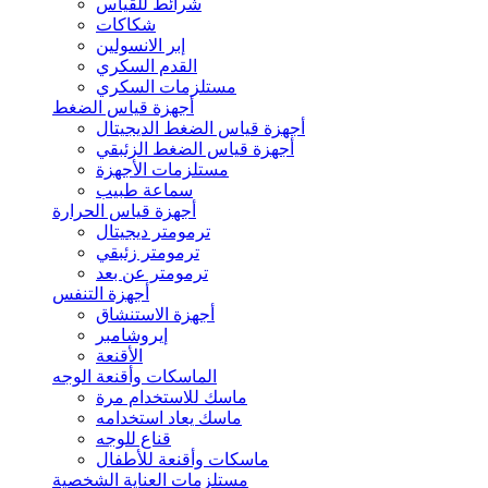
شرائط للقياس
شكاكات
إبر الانسولين
القدم السكري
مستلزمات السكري
أجهزة قياس الضغط
أجهزة قياس الضغط الديجيتال
أجهزة قياس الضغط الزئبقي
مستلزمات الأجهزة
سماعة طبيب
أجهزة قياس الحرارة
ترمومتر ديجيتال
ترمومتر زئبقي
ترمومتر عن بعد
أجهزة التنفس
أجهزة الاستنشاق
إيروشامبر
الأقنعة
الماسكات وأقنعة الوجه
ماسك للاستخدام مرة
ماسك يعاد استخدامه
قناع للوجه
ماسكات وأقنعة للأطفال
مستلزمات العناية الشخصية