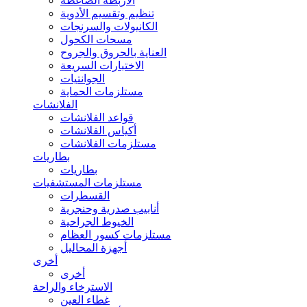
الأربطة الضاغطة
تنظيم وتقسيم الأدوية
الكانيولات والسرنجات
مسحات الكحول
العناية بالحروق والجروح
الاختبارات السريعة
الجوانتيات
مستلزمات الحماية
الفلانشات
قواعد الفلانشات
أكياس الفلانشات
مستلزمات الفلانشات
بطاريات
بطاريات
مستلزمات المستشفيات
القسطرات
أنابيب صدرية وحنجرية
الخيوط الجراحية
مستلزمات كسور العظام
أجهزة المحاليل
أخرى
أخرى
الاسترخاء والراحة
غطاء العين