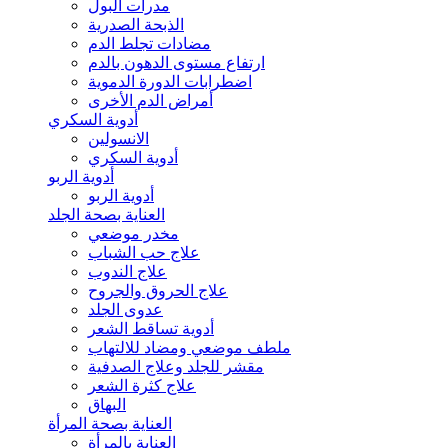
مدرات البول
الذبحة الصدرية
مضادات تجلط الدم
ارتفاع مستوى الدهون بالدم
اضطرابات الدورة الدموية
أمراض الدم الأخرى
أدوية السكري
الانسولين
أدوية السكري
أدوية الربو
أدوية الربو
العناية بصحة الجلد
مخدر موضعي
علاج حب الشباب
علاج الندوب
علاج الحروق والجروح
عدوى الجلد
أدوية تساقط الشعر
ملطف موضعي ومضاد للالتهاب
مقشر للجلد وعلاج الصدفية
علاج كثرة الشعر
البهاق
العناية بصحة المرأة
العناية بالمرأة