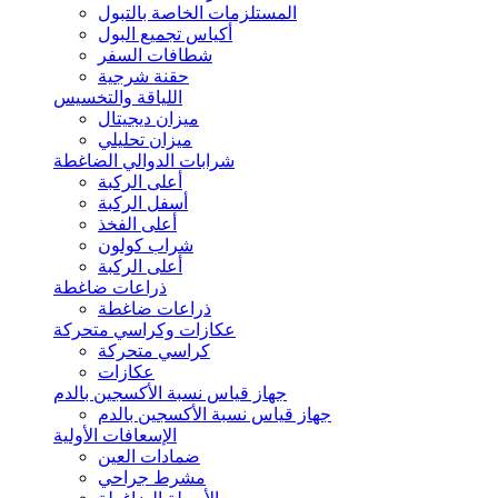
المستلزمات الخاصة بالتبول
أكياس تجميع البول
شطافات السفر
حقنة شرجية
اللياقة والتخسيس
ميزان ديجيتال
ميزان تحليلي
شرابات الدوالي الضاغطة
أعلى الركبة
أسفل الركبة
أعلى الفخذ
شراب كولون
أعلى الركبة
ذراعات ضاغطة
ذراعات ضاغطة
عكازات وكراسي متحركة
كراسي متحركة
عكازات
جهاز قياس نسبة الأكسجين بالدم
جهاز قياس نسبة الأكسجين بالدم
الإسعافات الأولية
ضمادات العين
مشرط جراحي