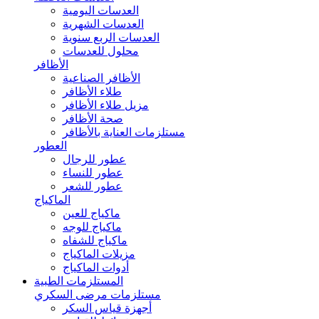
العدسات اليومية
العدسات الشهرية
العدسات الربع سنوية
محلول للعدسات
الأظافر
الأظافر الصناعية
طلاء الأظافر
مزيل طلاء الأظافر
صحة الأظافر
مستلزمات العناية بالأظافر
العطور
عطور للرجال
عطور للنساء
عطور للشعر
الماكياج
ماكياج للعين
ماكياج للوجه
ماكياج للشفاه
مزيلات الماكياج
أدوات الماكياج
المستلزمات الطبية
مستلزمات مرضى السكري
أجهزة قياس السكر