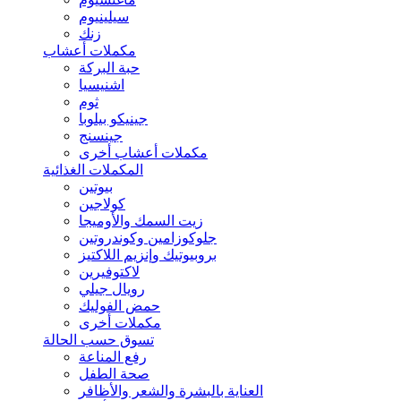
سيلينيوم
زنك
مكملات أعشاب
حبة البركة
اشنيسيا
ثوم
جينيكو بيلوبا
جينسنج
مكملات أعشاب أخرى
المكملات الغذائية
بيوتين
كولاجين
زيت السمك والأوميجا
جلوكوزامين وكوندروتين
بروبيوتيك وإنزيم اللاكتيز
لاكتوفيرين
رويال جيلي
حمض الفوليك
مكملات أخرى
تسوق حسب الحالة
رفع المناعة
صحة الطفل
العناية بالبشرة والشعر والأظافر