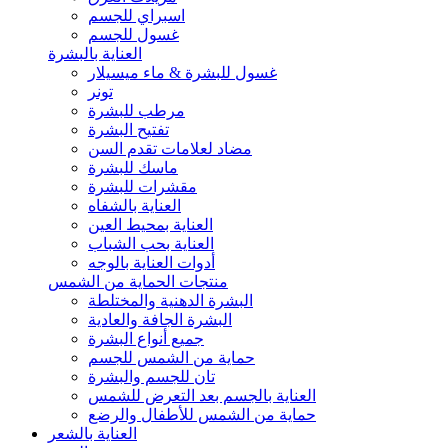
اسبراي للجسم
غسول للجسم
العناية بالبشرة
غسول للبشرة & ماء ميسيلار
تونر
مرطب للبشرة
تفتيح البشرة
مضاد لعلامات تقدم السن
ماسك للبشرة
مقشرات للبشرة
العناية بالشفاه
العناية بمحيط العين
العناية بحب الشباب
أدوات العناية بالوجه
منتجات الحماية من الشمس
البشرة الدهنية والمختلطة
البشرة الجافة والعادية
جميع أنواع البشرة
حماية من الشمس للجسم
تان للجسم والبشرة
العناية بالجسم بعد التعرض للشمس
حماية من الشمس للأطفال والرضع
العناية بالشعر