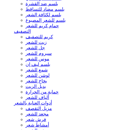
بلسم ضد القشرة
بلسم مضاد للتساقط
بلسم لكثافة الشعر
بلسم للشعر المصبوغ
حمام كريم للشعر
التصفيف
كريم للتصفيف
زيت للشعر
جل للشعر
سيروم للشعر
موس للشعر
بلسم ليف إن
شمع للشعر
لوشن للشعر
بخاخ للشعر
بديل الزيت
حماية من الحرارة
ألياف للشعر
أدوات العناية بالشعر
مزيل التقصف
مجعد للشعر
فرش شعر
أمشاط شعر