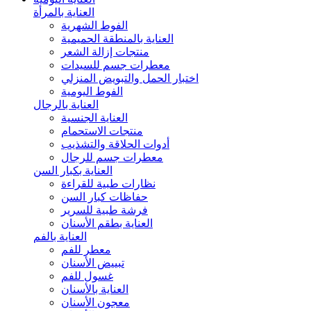
العناية بالمرأة
الفوط الشهرية
العناية بالمنطقة الحميمية
منتجات إزالة الشعر
معطرات جسم للسيدات
اختبار الحمل والتبويض المنزلي
الفوط اليومية
العناية بالرجال
العناية الجنسية
منتجات الاستحمام
أدوات الحلاقة والتشذيب
معطرات جسم للرجال
العناية بكبار السن
نظارات طبية للقراءة
حفاظات كبار السن
فرشة طبية للسرير
العناية بطقم الأسنان
العناية بالفم
معطر للفم
تبييض الأسنان
غسول للفم
العناية بالأسنان
معجون الأسنان