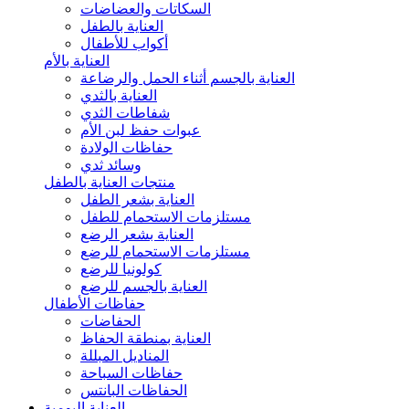
السكاتات والعضاضات
العناية بالطفل
أكواب للأطفال
العناية بالأم
العناية بالجسم أثناء الحمل والرضاعة
العناية بالثدي
شفاطات الثدي
عبوات حفظ لبن الأم
حفاظات الولادة
وسائد ثدي
منتجات العناية بالطفل
العناية بشعر الطفل
مستلزمات الاستحمام للطفل
العناية بشعر الرضع
مستلزمات الاستحمام للرضع
كولونيا للرضع
العناية بالجسم للرضع
حفاظات الأطفال
الحفاضات
العناية بمنطقة الحفاظ
المناديل المبللة
حفاظات السباحة
الحفاظات البانتس
العناية اليومية