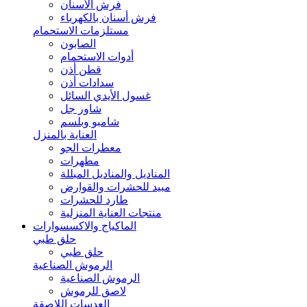
فرش الأسنان
فرش أسنان بالكهرباء
مستلزمات الاستحمام
الصابون
أدوات الاستحمام
قطن أذن
سدادات أذن
غسول الأيدي السائل
شاور جل
شامبو وبلسم
العناية بالمنزل
معطرات الجو
مطهرات
المناديل والمناديل المبللة
مبيد للحشرات والقوارض
طارد للحشرات
منتجات العناية المنزلية
الماكياج والاكسسوارات
حلق طبي
حلق طبي
الرموش الصناعية
الرموش الصناعية
لاصق للرموش
العدسات اللاصقة