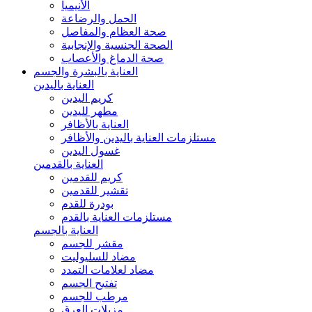
الأنيميا
الحمل والرضاعة
صحة العظام والمفاصل
الصحة الجنسية والإنجابية
صحة الدماغ والأعصاب
العناية بالبشرة والجسم
العناية باليدين
كريم اليدين
مطهر لليدين
العناية بالأظافر
مستلزمات العناية باليدين والأظافر
غسول اليدين
العناية بالقدمين
كريم للقدمين
تقشير للقدمين
بودرة للقدم
مستلزمات العناية بالقدم
العناية بالجسم
مقشر للجسم
مضاد للسليوليت
مضاد لعلامات التمدد
تفتيح الجسم
مرطب للجسم
مزيلات العرق