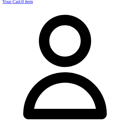
Your Cart:
0 item