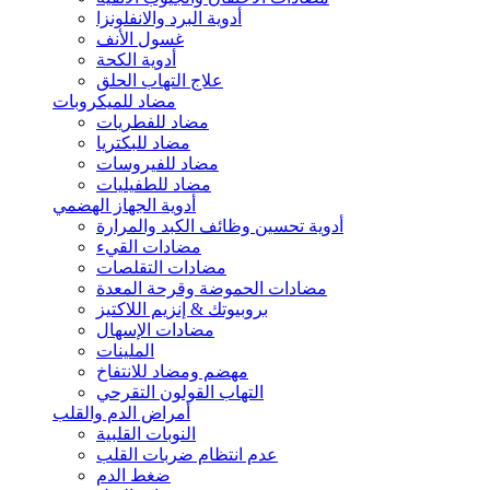
أدوية البرد والانفلونزا
غسول الأنف
أدوية الكحة
علاج التهاب الحلق
مضاد للميكروبات
مضاد للفطريات
مضاد للبكتريا
مضاد للفيروسات
مضاد للطفيليات
أدوية الجهاز الهضمي
أدوية تحسين وظائف الكبد والمرارة
مضادات القيء
مضادات التقلصات
مضادات الحموضة وقرحة المعدة
بروبيوتك & إنزيم اللاكتيز
مضادات الإسهال
الملينات
مهضم ومضاد للانتفاخ
التهاب القولون التقرحي
أمراض الدم والقلب
النوبات القلبية
عدم انتظام ضربات القلب
ضغط الدم