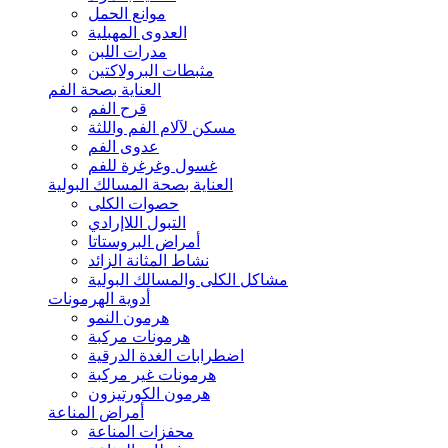
موانع الحمل
العدوى المهبلية
مدرات اللبن
مثبطات البرولاكتين
العناية بصحة الفم
قرح الفم
مسكن لآلام الفم واللثة
عدوى الفم
غسول وغرغرة للفم
العناية بصحة المسالك البولية
حصوات الكلى
التبول اللاإرادي
أمراض البروستاتا
نشاط المثانة الزائد
مشاكل الكلى والمسالك البولية
أدوية الهرمونات
هرمون النمو
هرمونات مركبة
اضطرابات الغدة الدرقية
هرمونات غير مركبة
هرمون الكورتيزون
أمراض المناعة
محفزات المناعة