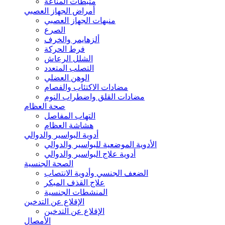
مثبطات المناعة
أمراض الجهاز العصبي
منبهات الجهاز العصبي
الصرع
ألزهايمر والخرف
فرط الحركة
الشلل الرعاش
التصلب المتعدد
الوهن العضلي
مضادات الاكتئاب والفصام
مضادات القلق واضطراب النوم
صحة العظام
التهاب المفاصل
هشاشة العظام
أدوية البواسير والدوالي
الأدوية الموضعية للبواسير والدوالي
أدوية علاج البواسير والدوالي
الصحة الجنسية
الضعف الجنسي وأدوية الانتصاب
علاج القذف المبكر
المنشطات الجنسية
الإقلاع عن التدخين
الإقلاع عن التدخين
الأمصال