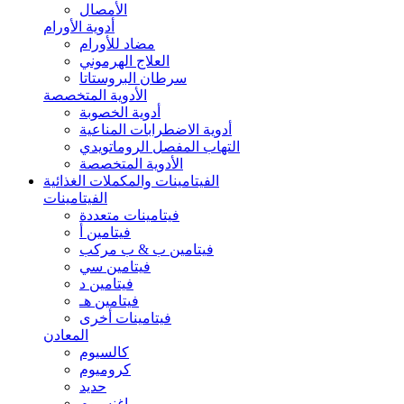
الأمصال
أدوية الأورام
مضاد للأورام
العلاج الهرموني
سرطان البروستاتا
الأدوية المتخصصة
أدوية الخصوبة
أدوية الاضطرابات المناعية
التهاب المفصل الروماتويدي
الأدوية المتخصصة
الفيتامينات والمكملات الغذائية
الفيتامينات
فيتامينات متعددة
فيتامين أ
فيتامين ب & ب مركب
فيتامين سي
فيتامين د
فيتامين هـ
فيتامينات أخرى
المعادن
كالسيوم
كروميوم
حديد
ماغنسيوم