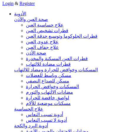
Login
&
Register
الأدوية
صحة العين والأذن
علاج حساسية العين
قطرات تشخيص العين
قطرات الجلوكوما وتوسيع حدقة العين
علاج عدوى العين
علاج جفاف العين
صحة الأذن
قطرات العين المسكنة والمخدرة
قطرات مضادة للالتهاب
المسكنات وخوافض للحرارة ومضاد للالتهاب
مسكن وباسط للعضلات
مسكن للصداع النصفي
المسكنات وخوافض الحرارة
مضادات الالتهاب والتورم
لواصق خافضة للحرارة
مسكنات موضعية للآلام
علاج الحساسية
أدوية تسبب النعاس
أدوية لا تسبب النعاس
أدوية البرد والكحة
مضادات الاحتقان والجيوب الأنفية