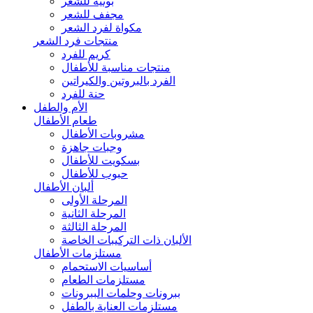
بونيه للشعر
مجفف للشعر
مكواة لفرد الشعر
منتجات فرد الشعر
كريم للفرد
منتجات مناسبة للأطفال
الفرد بالبروتين والكيراتين
حنة للفرد
الأم والطفل
طعام الأطفال
مشروبات الأطفال
وجبات جاهزة
بسكويت للأطفال
حبوب للأطفال
ألبان الأطفال
المرحلة الأولى
المرحلة الثانية
المرحلة الثالثة
الألبان ذات التركيبات الخاصة
مستلزمات الأطفال
أساسيات الاستحمام
مستلزمات الطعام
ببرونات وحلمات الببرونات
مستلزمات العناية بالطفل