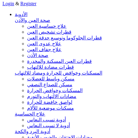
Login
&
Register
الأدوية
صحة العين والأذن
علاج حساسية العين
قطرات تشخيص العين
قطرات الجلوكوما وتوسيع حدقة العين
علاج عدوى العين
علاج جفاف العين
صحة الأذن
قطرات العين المسكنة والمخدرة
قطرات مضادة للالتهاب
المسكنات وخوافض للحرارة ومضاد للالتهاب
مسكن وباسط للعضلات
مسكن للصداع النصفي
المسكنات وخوافض الحرارة
مضادات الالتهاب والتورم
لواصق خافضة للحرارة
مسكنات موضعية للآلام
علاج الحساسية
أدوية تسبب النعاس
أدوية لا تسبب النعاس
أدوية البرد والكحة
مضادات الاحتقان والجيوب الأنفية