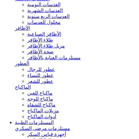
العدسات اليومية
العدسات الشهرية
العدسات الربع سنوية
محلول للعدسات
الأظافر
الأظافر الصناعية
طلاء الأظافر
مزيل طلاء الأظافر
صحة الأظافر
مستلزمات العناية بالأظافر
العطور
عطور للرجال
عطور للنساء
عطور للشعر
الماكياج
ماكياج للعين
ماكياج للوجه
ماكياج للشفاه
مزيلات الماكياج
أدوات الماكياج
المستلزمات الطبية
مستلزمات مرضى السكري
أجهزة قياس السكر