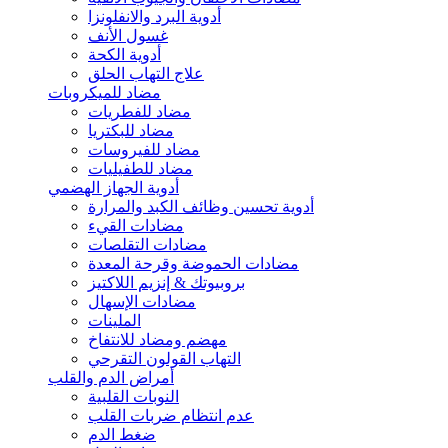
أدوية البرد والانفلونزا
غسول الأنف
أدوية الكحة
علاج التهاب الحلق
مضاد للميكروبات
مضاد للفطريات
مضاد للبكتريا
مضاد للفيروسات
مضاد للطفيليات
أدوية الجهاز الهضمي
أدوية تحسين وظائف الكبد والمرارة
مضادات القيء
مضادات التقلصات
مضادات الحموضة وقرحة المعدة
بروبيوتك & إنزيم اللاكتيز
مضادات الإسهال
الملينات
مهضم ومضاد للانتفاخ
التهاب القولون التقرحي
أمراض الدم والقلب
النوبات القلبية
عدم انتظام ضربات القلب
ضغط الدم