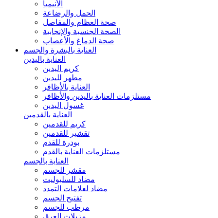
الأنيميا
الحمل والرضاعة
صحة العظام والمفاصل
الصحة الجنسية والإنجابية
صحة الدماغ والأعصاب
العناية بالبشرة والجسم
العناية باليدين
كريم اليدين
مطهر لليدين
العناية بالأظافر
مستلزمات العناية باليدين والأظافر
غسول اليدين
العناية بالقدمين
كريم للقدمين
تقشير للقدمين
بودرة للقدم
مستلزمات العناية بالقدم
العناية بالجسم
مقشر للجسم
مضاد للسليوليت
مضاد لعلامات التمدد
تفتيح الجسم
مرطب للجسم
مزيلات العرق