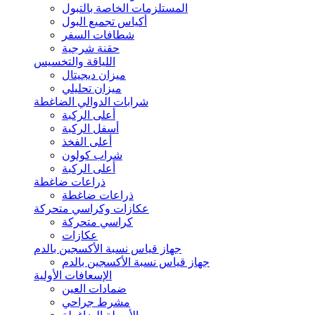
المستلزمات الخاصة بالتبول
أكياس تجميع البول
شطافات السفر
حقنة شرجية
اللياقة والتخسيس
ميزان ديجيتال
ميزان تحليلي
شرابات الدوالي الضاغطة
أعلى الركبة
أسفل الركبة
أعلى الفخذ
شراب كولون
أعلى الركبة
ذراعات ضاغطة
ذراعات ضاغطة
عكازات وكراسي متحركة
كراسي متحركة
عكازات
جهاز قياس نسبة الأكسجين بالدم
جهاز قياس نسبة الأكسجين بالدم
الإسعافات الأولية
ضمادات العين
مشرط جراحي