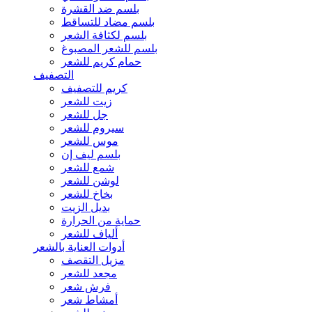
بلسم ضد القشرة
بلسم مضاد للتساقط
بلسم لكثافة الشعر
بلسم للشعر المصبوغ
حمام كريم للشعر
التصفيف
كريم للتصفيف
زيت للشعر
جل للشعر
سيروم للشعر
موس للشعر
بلسم ليف إن
شمع للشعر
لوشن للشعر
بخاخ للشعر
بديل الزيت
حماية من الحرارة
ألياف للشعر
أدوات العناية بالشعر
مزيل التقصف
مجعد للشعر
فرش شعر
أمشاط شعر