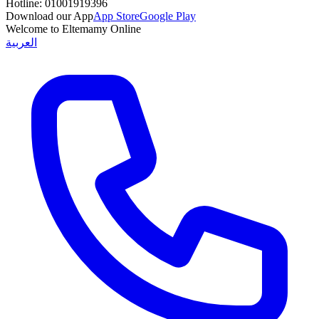
Hotline:
01001919396
Download our App
App Store
Google Play
Welcome to Eltemamy Online
العربية