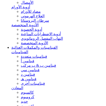
الأمصال
أدوية الأورام
مضاد للأورام
العلاج الهرموني
سرطان البروستاتا
الأدوية المتخصصة
أدوية الخصوبة
أدوية الاضطرابات المناعية
التهاب المفصل الروماتويدي
الأدوية المتخصصة
الفيتامينات والمكملات الغذائية
الفيتامينات
فيتامينات متعددة
فيتامين أ
فيتامين ب & ب مركب
فيتامين سي
فيتامين د
فيتامين هـ
فيتامينات أخرى
المعادن
كالسيوم
كروميوم
حديد
ماغنسيوم