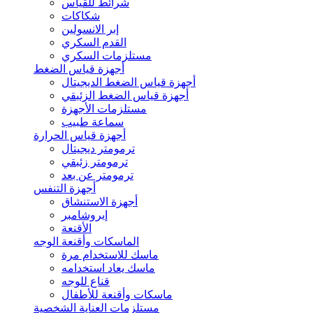
شرائط للقياس
شكاكات
إبر الانسولين
القدم السكري
مستلزمات السكري
أجهزة قياس الضغط
أجهزة قياس الضغط الديجيتال
أجهزة قياس الضغط الزئبقي
مستلزمات الأجهزة
سماعة طبيب
أجهزة قياس الحرارة
ترمومتر ديجيتال
ترمومتر زئبقي
ترمومتر عن بعد
أجهزة التنفس
أجهزة الاستنشاق
إيروشامبر
الأقنعة
الماسكات وأقنعة الوجه
ماسك للاستخدام مرة
ماسك يعاد استخدامه
قناع للوجه
ماسكات وأقنعة للأطفال
مستلزمات العناية الشخصية