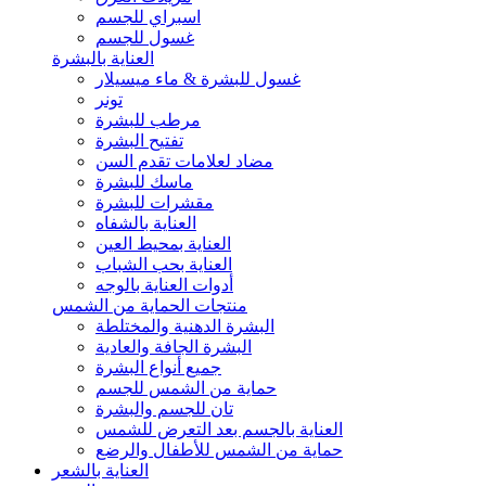
اسبراي للجسم
غسول للجسم
العناية بالبشرة
غسول للبشرة & ماء ميسيلار
تونر
مرطب للبشرة
تفتيح البشرة
مضاد لعلامات تقدم السن
ماسك للبشرة
مقشرات للبشرة
العناية بالشفاه
العناية بمحيط العين
العناية بحب الشباب
أدوات العناية بالوجه
منتجات الحماية من الشمس
البشرة الدهنية والمختلطة
البشرة الجافة والعادية
جميع أنواع البشرة
حماية من الشمس للجسم
تان للجسم والبشرة
العناية بالجسم بعد التعرض للشمس
حماية من الشمس للأطفال والرضع
العناية بالشعر