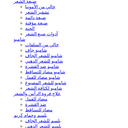
صبغة الشعر
خالي من الأمونيا
تشقير الشعر
صبغة دائمة
صبغة مؤقتة
الحنة
أدوات صبغ الشعر
شامبو
خالي من السلفات
شامبو جاف
شامبو للشعر الجاف
شامبو للشعر الدهني
شامبو ضد القشرة
شامبو مضاد للتساقط
شامبو مضاد للقمل
شامبو للشعر المصبوغ
شامبو لكثافة الشعر
علاج فروة الرأس والشعر
مضاد للقمل
ضد القشرة
مضاد للتساقط
بلسم وحمام كريم
بلسم للشعر الجاف
بلسم للشعر الدهني