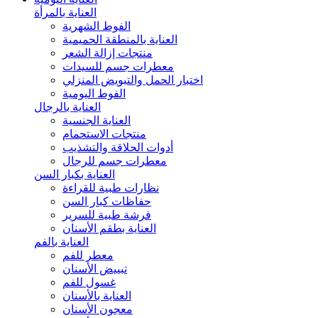
العناية بالمرأة
الفوط الشهرية
العناية بالمنطقة الحميمية
منتجات إزالة الشعر
معطرات جسم للسيدات
اختبار الحمل والتبويض المنزلي
الفوط اليومية
العناية بالرجال
العناية الجنسية
منتجات الاستحمام
أدوات الحلاقة والتشذيب
معطرات جسم للرجال
العناية بكبار السن
نظارات طبية للقراءة
حفاظات كبار السن
فرشة طبية للسرير
العناية بطقم الأسنان
العناية بالفم
معطر للفم
تبييض الأسنان
غسول للفم
العناية بالأسنان
معجون الأسنان