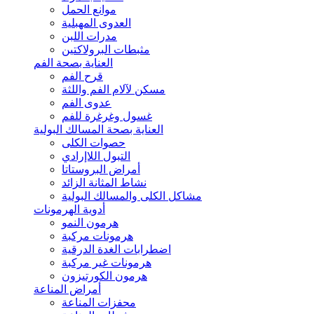
موانع الحمل
العدوى المهبلية
مدرات اللبن
مثبطات البرولاكتين
العناية بصحة الفم
قرح الفم
مسكن لآلام الفم واللثة
عدوى الفم
غسول وغرغرة للفم
العناية بصحة المسالك البولية
حصوات الكلى
التبول اللاإرادي
أمراض البروستاتا
نشاط المثانة الزائد
مشاكل الكلى والمسالك البولية
أدوية الهرمونات
هرمون النمو
هرمونات مركبة
اضطرابات الغدة الدرقية
هرمونات غير مركبة
هرمون الكورتيزون
أمراض المناعة
محفزات المناعة