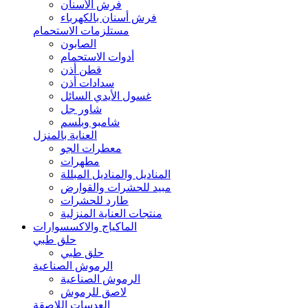
فرش الأسنان
فرش أسنان بالكهرباء
مستلزمات الاستحمام
الصابون
أدوات الاستحمام
قطن أذن
سدادات أذن
غسول الأيدي السائل
شاور جل
شامبو وبلسم
العناية بالمنزل
معطرات الجو
مطهرات
المناديل والمناديل المبللة
مبيد للحشرات والقوارض
طارد للحشرات
منتجات العناية المنزلية
الماكياج والاكسسوارات
حلق طبي
حلق طبي
الرموش الصناعية
الرموش الصناعية
لاصق للرموش
العدسات اللاصقة