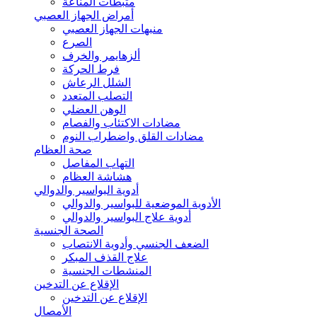
مثبطات المناعة
أمراض الجهاز العصبي
منبهات الجهاز العصبي
الصرع
ألزهايمر والخرف
فرط الحركة
الشلل الرعاش
التصلب المتعدد
الوهن العضلي
مضادات الاكتئاب والفصام
مضادات القلق واضطراب النوم
صحة العظام
التهاب المفاصل
هشاشة العظام
أدوية البواسير والدوالي
الأدوية الموضعية للبواسير والدوالي
أدوية علاج البواسير والدوالي
الصحة الجنسية
الضعف الجنسي وأدوية الانتصاب
علاج القذف المبكر
المنشطات الجنسية
الإقلاع عن التدخين
الإقلاع عن التدخين
الأمصال