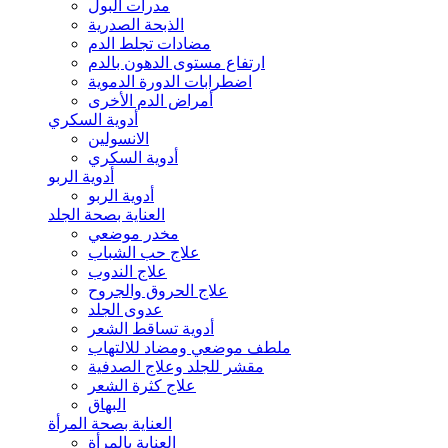
مدرات البول
الذبحة الصدرية
مضادات تجلط الدم
ارتفاع مستوى الدهون بالدم
اضطرابات الدورة الدموية
أمراض الدم الأخرى
أدوية السكري
الانسولين
أدوية السكري
أدوية الربو
أدوية الربو
العناية بصحة الجلد
مخدر موضعي
علاج حب الشباب
علاج الندوب
علاج الحروق والجروح
عدوى الجلد
أدوية تساقط الشعر
ملطف موضعي ومضاد للالتهاب
مقشر للجلد وعلاج الصدفية
علاج كثرة الشعر
البهاق
العناية بصحة المرأة
العناية بالمرأة