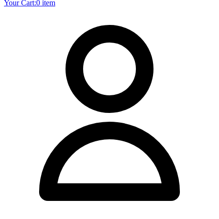
Your Cart:
0 item