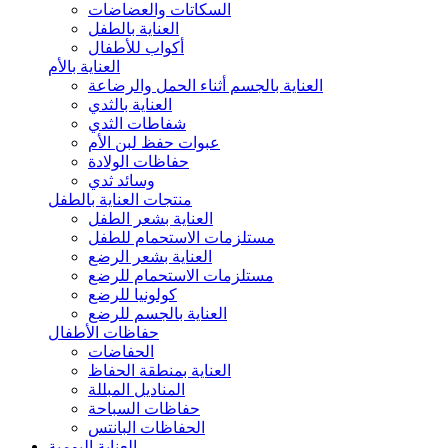
السكاتات والعضاضات
العناية بالطفل
أكواب للأطفال
العناية بالأم
العناية بالجسم أثناء الحمل والرضاعة
العناية بالثدي
شفاطات الثدي
عبوات حفظ لبن الأم
حفاظات الولادة
وسائد ثدي
منتجات العناية بالطفل
العناية بشعر الطفل
مستلزمات الاستحمام للطفل
العناية بشعر الرضع
مستلزمات الاستحمام للرضع
كولونيا للرضع
العناية بالجسم للرضع
حفاظات الأطفال
الحفاضات
العناية بمنطقة الحفاظ
المناديل المبللة
حفاظات السباحة
الحفاظات البانتس
العناية اليومية