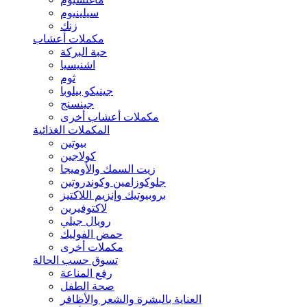
سيلينيوم
زنك
مكملات أعشاب
حبة البركة
اشنيسيا
ثوم
جينيكو بيلوبا
جينسنج
مكملات أعشاب أخرى
المكملات الغذائية
بيوتين
كولاجين
زيت السمك والأوميجا
جلوكوزامين وكوندروتين
بروبيوتيك وإنزيم اللاكتيز
لاكتوفيرين
رويال جيلي
حمض الفوليك
مكملات أخرى
تسوق حسب الحالة
رفع المناعة
صحة الطفل
العناية بالبشرة والشعر والأظافر