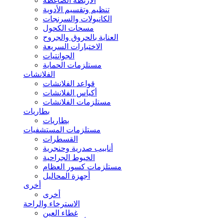
الأربطة الضاغطة
تنظيم وتقسيم الأدوية
الكانيولات والسرنجات
مسحات الكحول
العناية بالحروق والجروح
الاختبارات السريعة
الجوانتيات
مستلزمات الحماية
الفلانشات
قواعد الفلانشات
أكياس الفلانشات
مستلزمات الفلانشات
بطاريات
بطاريات
مستلزمات المستشفيات
القسطرات
أنابيب صدرية وحنجرية
الخيوط الجراحية
مستلزمات كسور العظام
أجهزة المحاليل
أخرى
أخرى
الاسترخاء والراحة
غطاء العين