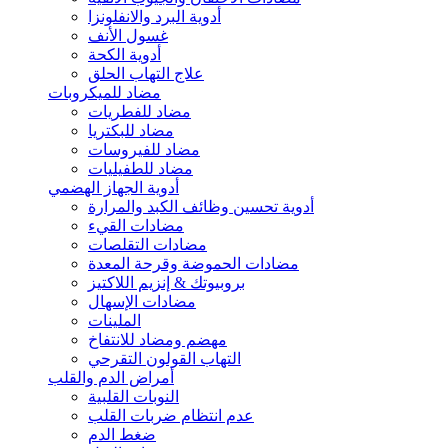
أدوية البرد والانفلونزا
غسول الأنف
أدوية الكحة
علاج التهاب الحلق
مضاد للميكروبات
مضاد للفطريات
مضاد للبكتريا
مضاد للفيروسات
مضاد للطفيليات
أدوية الجهاز الهضمي
أدوية تحسين وظائف الكبد والمرارة
مضادات القيء
مضادات التقلصات
مضادات الحموضة وقرحة المعدة
بروبيوتك & إنزيم اللاكتيز
مضادات الإسهال
الملينات
مهضم ومضاد للانتفاخ
التهاب القولون التقرحي
أمراض الدم والقلب
النوبات القلبية
عدم انتظام ضربات القلب
ضغط الدم