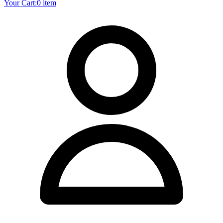
Your Cart:
0 item