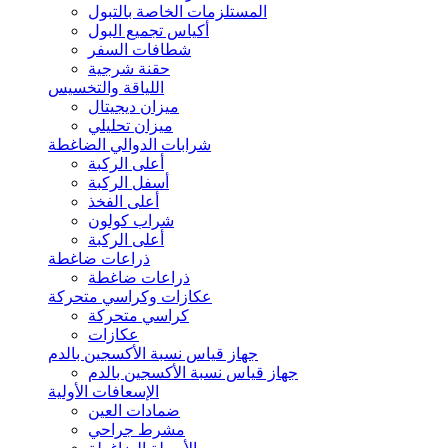
المستلزمات الخاصة بالتبول
أكياس تجميع البول
شطافات السفر
حقنة شرجية
اللياقة والتخسيس
ميزان ديجيتال
ميزان تحليلي
شرابات الدوالي الضاغطة
أعلى الركبة
أسفل الركبة
أعلى الفخذ
شراب كولون
أعلى الركبة
ذراعات ضاغطة
ذراعات ضاغطة
عكازات وكراسي متحركة
كراسي متحركة
عكازات
جهاز قياس نسبة الأكسجين بالدم
جهاز قياس نسبة الأكسجين بالدم
الإسعافات الأولية
ضمادات العين
مشرط جراحي