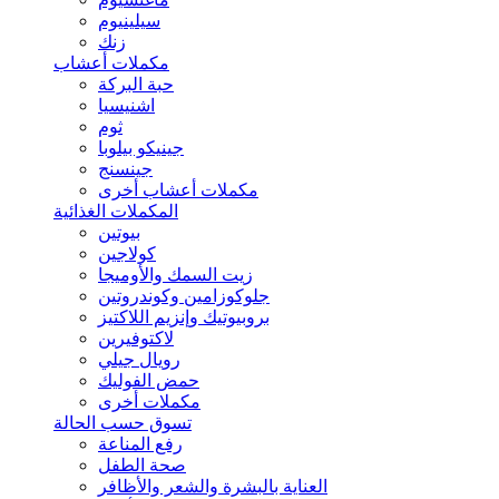
سيلينيوم
زنك
مكملات أعشاب
حبة البركة
اشنيسيا
ثوم
جينيكو بيلوبا
جينسنج
مكملات أعشاب أخرى
المكملات الغذائية
بيوتين
كولاجين
زيت السمك والأوميجا
جلوكوزامين وكوندروتين
بروبيوتيك وإنزيم اللاكتيز
لاكتوفيرين
رويال جيلي
حمض الفوليك
مكملات أخرى
تسوق حسب الحالة
رفع المناعة
صحة الطفل
العناية بالبشرة والشعر والأظافر