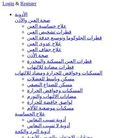
Login
&
Register
الأدوية
صحة العين والأذن
علاج حساسية العين
قطرات تشخيص العين
قطرات الجلوكوما وتوسيع حدقة العين
علاج عدوى العين
علاج جفاف العين
صحة الأذن
قطرات العين المسكنة والمخدرة
قطرات مضادة للالتهاب
المسكنات وخوافض للحرارة ومضاد للالتهاب
مسكن وباسط للعضلات
مسكن للصداع النصفي
المسكنات وخوافض الحرارة
مضادات الالتهاب والتورم
لواصق خافضة للحرارة
مسكنات موضعية للآلام
علاج الحساسية
أدوية تسبب النعاس
أدوية لا تسبب النعاس
أدوية البرد والكحة
مضادات الاحتقان والجيوب الأنفية