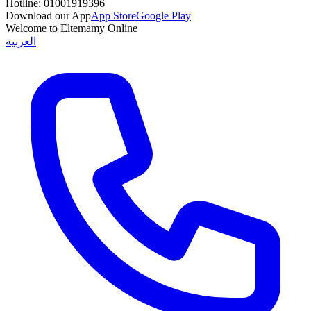
Hotline:
01001919396
Download our App
App Store
Google Play
Welcome to Eltemamy Online
العربية