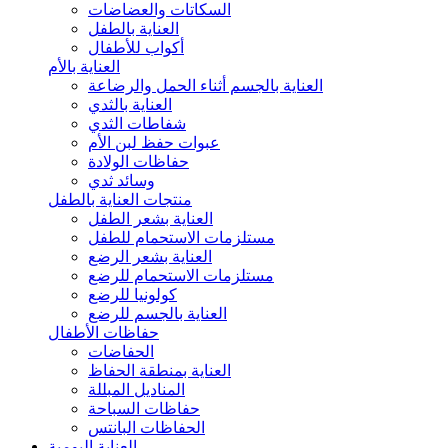
السكاتات والعضاضات
العناية بالطفل
أكواب للأطفال
العناية بالأم
العناية بالجسم أثناء الحمل والرضاعة
العناية بالثدي
شفاطات الثدي
عبوات حفظ لبن الأم
حفاظات الولادة
وسائد ثدي
منتجات العناية بالطفل
العناية بشعر الطفل
مستلزمات الاستحمام للطفل
العناية بشعر الرضع
مستلزمات الاستحمام للرضع
كولونيا للرضع
العناية بالجسم للرضع
حفاظات الأطفال
الحفاضات
العناية بمنطقة الحفاظ
المناديل المبللة
حفاظات السباحة
الحفاظات البانتس
العناية اليومية