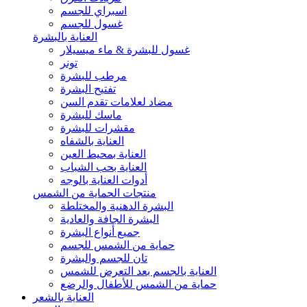
اسبراي للجسم
غسول للجسم
العناية بالبشرة
غسول للبشرة & ماء ميسيلار
تونر
مرطب للبشرة
تفتيح البشرة
مضاد لعلامات تقدم السن
ماسك للبشرة
مقشرات للبشرة
العناية بالشفاه
العناية بمحيط العين
العناية بحب الشباب
أدوات العناية بالوجه
منتجات الحماية من الشمس
البشرة الدهنية والمختلطة
البشرة الجافة والعادية
جميع أنواع البشرة
حماية من الشمس للجسم
تان للجسم والبشرة
العناية بالجسم بعد التعرض للشمس
حماية من الشمس للأطفال والرضع
العناية بالشعر