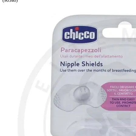
(90340)