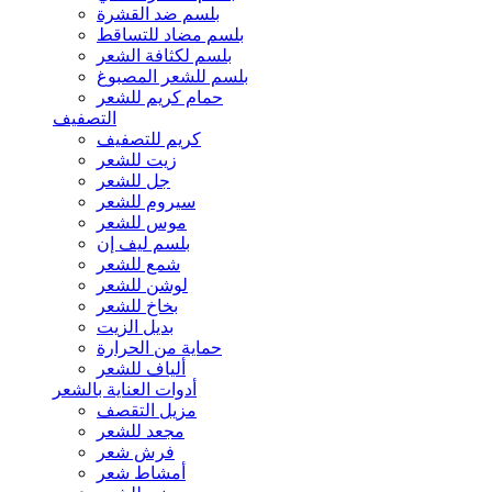
بلسم ضد القشرة
بلسم مضاد للتساقط
بلسم لكثافة الشعر
بلسم للشعر المصبوغ
حمام كريم للشعر
التصفيف
كريم للتصفيف
زيت للشعر
جل للشعر
سيروم للشعر
موس للشعر
بلسم ليف إن
شمع للشعر
لوشن للشعر
بخاخ للشعر
بديل الزيت
حماية من الحرارة
ألياف للشعر
أدوات العناية بالشعر
مزيل التقصف
مجعد للشعر
فرش شعر
أمشاط شعر