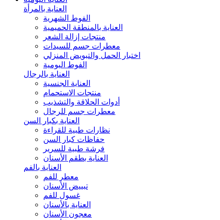
العناية بالمرأة
الفوط الشهرية
العناية بالمنطقة الحميمية
منتجات إزالة الشعر
معطرات جسم للسيدات
اختبار الحمل والتبويض المنزلي
الفوط اليومية
العناية بالرجال
العناية الجنسية
منتجات الاستحمام
أدوات الحلاقة والتشذيب
معطرات جسم للرجال
العناية بكبار السن
نظارات طبية للقراءة
حفاظات كبار السن
فرشة طبية للسرير
العناية بطقم الأسنان
العناية بالفم
معطر للفم
تبييض الأسنان
غسول للفم
العناية بالأسنان
معجون الأسنان