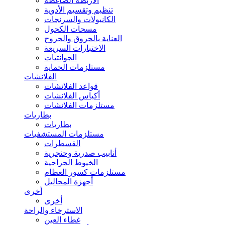
الأربطة الضاغطة
تنظيم وتقسيم الأدوية
الكانيولات والسرنجات
مسحات الكحول
العناية بالحروق والجروح
الاختبارات السريعة
الجوانتيات
مستلزمات الحماية
الفلانشات
قواعد الفلانشات
أكياس الفلانشات
مستلزمات الفلانشات
بطاريات
بطاريات
مستلزمات المستشفيات
القسطرات
أنابيب صدرية وحنجرية
الخيوط الجراحية
مستلزمات كسور العظام
أجهزة المحاليل
أخرى
أخرى
الاسترخاء والراحة
غطاء العين