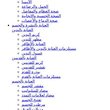
الأنيميا
الحمل والرضاعة
صحة العظام والمفاصل
الصحة الجنسية والإنجابية
صحة الدماغ والأعصاب
العناية بالبشرة والجسم
العناية باليدين
كريم اليدين
مطهر لليدين
العناية بالأظافر
مستلزمات العناية باليدين والأظافر
غسول اليدين
العناية بالقدمين
كريم للقدمين
تقشير للقدمين
بودرة للقدم
مستلزمات العناية بالقدم
العناية بالجسم
مقشر للجسم
مضاد للسليوليت
مضاد لعلامات التمدد
تفتيح الجسم
مرطب للجسم
مزيلات العرق