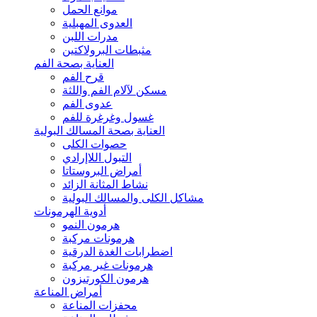
موانع الحمل
العدوى المهبلية
مدرات اللبن
مثبطات البرولاكتين
العناية بصحة الفم
قرح الفم
مسكن لآلام الفم واللثة
عدوى الفم
غسول وغرغرة للفم
العناية بصحة المسالك البولية
حصوات الكلى
التبول اللاإرادي
أمراض البروستاتا
نشاط المثانة الزائد
مشاكل الكلى والمسالك البولية
أدوية الهرمونات
هرمون النمو
هرمونات مركبة
اضطرابات الغدة الدرقية
هرمونات غير مركبة
هرمون الكورتيزون
أمراض المناعة
محفزات المناعة