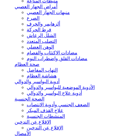
مثبطات المناعة
أمراض الجهاز العصبي
منبهات الجهاز العصبي
الصرع
ألزهايمر والخرف
فرط الحركة
الشلل الرعاش
التصلب المتعدد
الوهن العضلي
مضادات الاكتئاب والفصام
مضادات القلق واضطراب النوم
صحة العظام
التهاب المفاصل
هشاشة العظام
أدوية البواسير والدوالي
الأدوية الموضعية للبواسير والدوالي
أدوية علاج البواسير والدوالي
الصحة الجنسية
الضعف الجنسي وأدوية الانتصاب
علاج القذف المبكر
المنشطات الجنسية
الإقلاع عن التدخين
الإقلاع عن التدخين
الأمصال