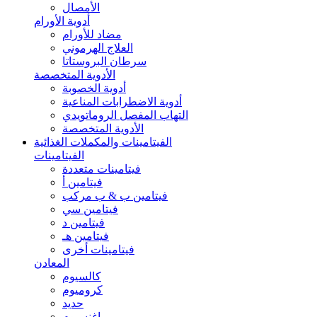
الأمصال
أدوية الأورام
مضاد للأورام
العلاج الهرموني
سرطان البروستاتا
الأدوية المتخصصة
أدوية الخصوبة
أدوية الاضطرابات المناعية
التهاب المفصل الروماتويدي
الأدوية المتخصصة
الفيتامينات والمكملات الغذائية
الفيتامينات
فيتامينات متعددة
فيتامين أ
فيتامين ب & ب مركب
فيتامين سي
فيتامين د
فيتامين هـ
فيتامينات أخرى
المعادن
كالسيوم
كروميوم
حديد
ماغنسيوم