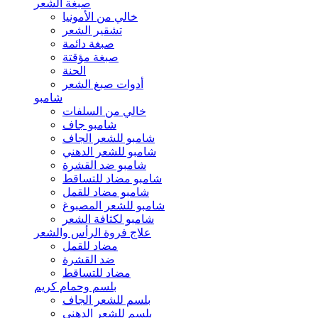
صبغة الشعر
خالي من الأمونيا
تشقير الشعر
صبغة دائمة
صبغة مؤقتة
الحنة
أدوات صبغ الشعر
شامبو
خالي من السلفات
شامبو جاف
شامبو للشعر الجاف
شامبو للشعر الدهني
شامبو ضد القشرة
شامبو مضاد للتساقط
شامبو مضاد للقمل
شامبو للشعر المصبوغ
شامبو لكثافة الشعر
علاج فروة الرأس والشعر
مضاد للقمل
ضد القشرة
مضاد للتساقط
بلسم وحمام كريم
بلسم للشعر الجاف
بلسم للشعر الدهني