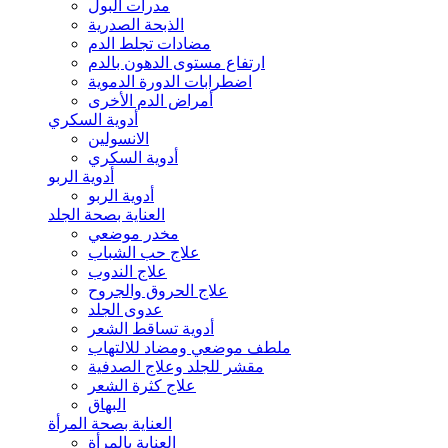
مدرات البول
الذبحة الصدرية
مضادات تجلط الدم
ارتفاع مستوى الدهون بالدم
اضطرابات الدورة الدموية
أمراض الدم الأخرى
أدوية السكري
الانسولين
أدوية السكري
أدوية الربو
أدوية الربو
العناية بصحة الجلد
مخدر موضعي
علاج حب الشباب
علاج الندوب
علاج الحروق والجروح
عدوى الجلد
أدوية تساقط الشعر
ملطف موضعي ومضاد للالتهاب
مقشر للجلد وعلاج الصدفية
علاج كثرة الشعر
البهاق
العناية بصحة المرأة
العناية بالمرأة