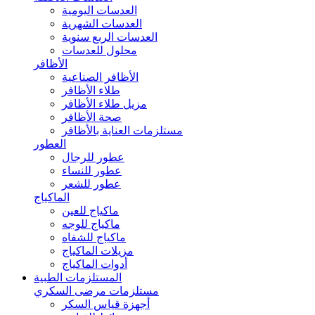
العدسات اليومية
العدسات الشهرية
العدسات الربع سنوية
محلول للعدسات
الأظافر
الأظافر الصناعية
طلاء الأظافر
مزيل طلاء الأظافر
صحة الأظافر
مستلزمات العناية بالأظافر
العطور
عطور للرجال
عطور للنساء
عطور للشعر
الماكياج
ماكياج للعين
ماكياج للوجه
ماكياج للشفاه
مزيلات الماكياج
أدوات الماكياج
المستلزمات الطبية
مستلزمات مرضى السكري
أجهزة قياس السكر