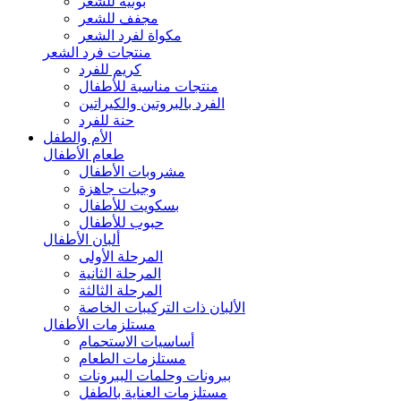
بونيه للشعر
مجفف للشعر
مكواة لفرد الشعر
منتجات فرد الشعر
كريم للفرد
منتجات مناسبة للأطفال
الفرد بالبروتين والكيراتين
حنة للفرد
الأم والطفل
طعام الأطفال
مشروبات الأطفال
وجبات جاهزة
بسكويت للأطفال
حبوب للأطفال
ألبان الأطفال
المرحلة الأولى
المرحلة الثانية
المرحلة الثالثة
الألبان ذات التركيبات الخاصة
مستلزمات الأطفال
أساسيات الاستحمام
مستلزمات الطعام
ببرونات وحلمات الببرونات
مستلزمات العناية بالطفل