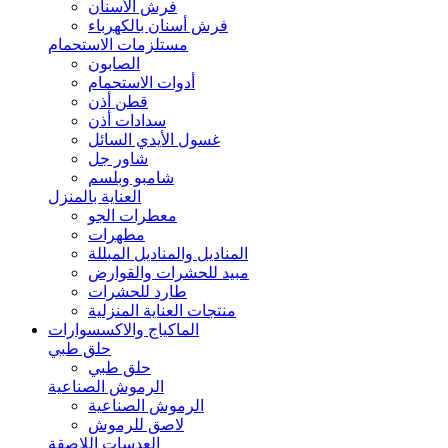
فرش الأسنان
فرش أسنان بالكهرباء
مستلزمات الاستحمام
الصابون
أدوات الاستحمام
قطن أذن
سدادات أذن
غسول الأيدي السائل
شاور جل
شامبو وبلسم
العناية بالمنزل
معطرات الجو
مطهرات
المناديل والمناديل المبللة
مبيد للحشرات والقوارض
طارد للحشرات
منتجات العناية المنزلية
الماكياج والاكسسوارات
حلق طبي
حلق طبي
الرموش الصناعية
الرموش الصناعية
لاصق للرموش
العدسات اللاصقة