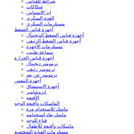
شرائط للقياس
شكاكات
إبر الانسولين
القدم السكري
مستلزمات السكري
أجهزة قياس الضغط
أجهزة قياس الضغط الديجيتال
أجهزة قياس الضغط الزئبقي
مستلزمات الأجهزة
سماعة طبيب
أجهزة قياس الحرارة
ترمومتر ديجيتال
ترمومتر زئبقي
ترمومتر عن بعد
أجهزة التنفس
أجهزة الاستنشاق
إيروشامبر
الأقنعة
الماسكات وأقنعة الوجه
ماسك للاستخدام مرة
ماسك يعاد استخدامه
قناع للوجه
ماسكات وأقنعة للأطفال
مستلزمات العناية الشخصية