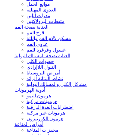
موانع الحمل
العدوى المهبلية
مدرات اللبن
مثبطات البرولاكتين
العناية بصحة الفم
قرح الفم
مسكن لآلام الفم واللثة
عدوى الفم
غسول وغرغرة للفم
العناية بصحة المسالك البولية
حصوات الكلى
التبول اللاإرادي
أمراض البروستاتا
نشاط المثانة الزائد
مشاكل الكلى والمسالك البولية
أدوية الهرمونات
هرمون النمو
هرمونات مركبة
اضطرابات الغدة الدرقية
هرمونات غير مركبة
هرمون الكورتيزون
أمراض المناعة
محفزات المناعة