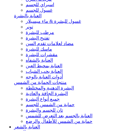
اسبراي للجسم
غسول للجسم
العناية بالبشرة
غسول للبشرة & ماء ميسيلار
تونر
مرطب للبشرة
تفتيح البشرة
مضاد لعلامات تقدم السن
ماسك للبشرة
مقشرات للبشرة
العناية بالشفاه
العناية بمحيط العين
العناية بحب الشباب
أدوات العناية بالوجه
منتجات الحماية من الشمس
البشرة الدهنية والمختلطة
البشرة الجافة والعادية
جميع أنواع البشرة
حماية من الشمس للجسم
تان للجسم والبشرة
العناية بالجسم بعد التعرض للشمس
حماية من الشمس للأطفال والرضع
العناية بالشعر