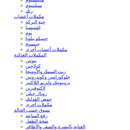
سيلينيوم
زنك
مكملات أعشاب
حبة البركة
اشنيسيا
ثوم
جينيكو بيلوبا
جينسنج
مكملات أعشاب أخرى
المكملات الغذائية
بيوتين
كولاجين
زيت السمك والأوميجا
جلوكوزامين وكوندروتين
بروبيوتيك وإنزيم اللاكتيز
لاكتوفيرين
رويال جيلي
حمض الفوليك
مكملات أخرى
تسوق حسب الحالة
رفع المناعة
صحة الطفل
العناية بالبشرة والشعر والأظافر