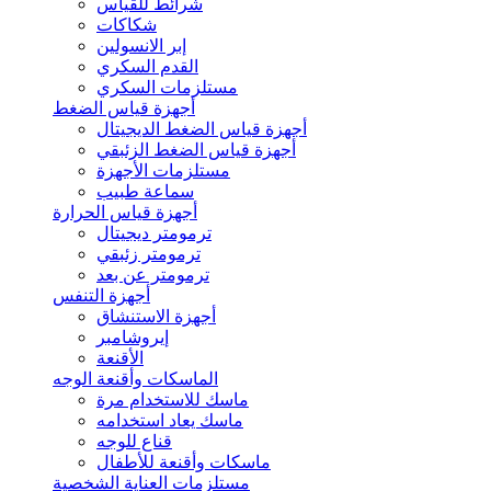
شرائط للقياس
شكاكات
إبر الانسولين
القدم السكري
مستلزمات السكري
أجهزة قياس الضغط
أجهزة قياس الضغط الديجيتال
أجهزة قياس الضغط الزئبقي
مستلزمات الأجهزة
سماعة طبيب
أجهزة قياس الحرارة
ترمومتر ديجيتال
ترمومتر زئبقي
ترمومتر عن بعد
أجهزة التنفس
أجهزة الاستنشاق
إيروشامبر
الأقنعة
الماسكات وأقنعة الوجه
ماسك للاستخدام مرة
ماسك يعاد استخدامه
قناع للوجه
ماسكات وأقنعة للأطفال
مستلزمات العناية الشخصية