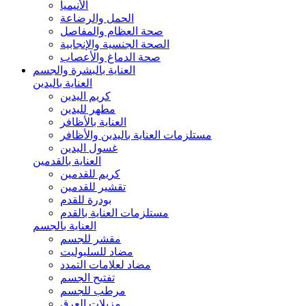
الأنيميا
الحمل والرضاعة
صحة العظام والمفاصل
الصحة الجنسية والإنجابية
صحة الدماغ والأعصاب
العناية بالبشرة والجسم
العناية باليدين
كريم اليدين
مطهر لليدين
العناية بالأظافر
مستلزمات العناية باليدين والأظافر
غسول اليدين
العناية بالقدمين
كريم للقدمين
تقشير للقدمين
بودرة للقدم
مستلزمات العناية بالقدم
العناية بالجسم
مقشر للجسم
مضاد للسليوليت
مضاد لعلامات التمدد
تفتيح الجسم
مرطب للجسم
مزيلات العرق