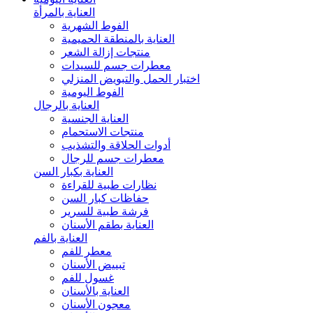
العناية بالمرأة
الفوط الشهرية
العناية بالمنطقة الحميمية
منتجات إزالة الشعر
معطرات جسم للسيدات
اختبار الحمل والتبويض المنزلي
الفوط اليومية
العناية بالرجال
العناية الجنسية
منتجات الاستحمام
أدوات الحلاقة والتشذيب
معطرات جسم للرجال
العناية بكبار السن
نظارات طبية للقراءة
حفاظات كبار السن
فرشة طبية للسرير
العناية بطقم الأسنان
العناية بالفم
معطر للفم
تبييض الأسنان
غسول للفم
العناية بالأسنان
معجون الأسنان