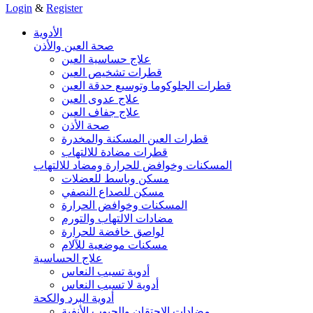
Login
&
Register
الأدوية
صحة العين والأذن
علاج حساسية العين
قطرات تشخيص العين
قطرات الجلوكوما وتوسيع حدقة العين
علاج عدوى العين
علاج جفاف العين
صحة الأذن
قطرات العين المسكنة والمخدرة
قطرات مضادة للالتهاب
المسكنات وخوافض للحرارة ومضاد للالتهاب
مسكن وباسط للعضلات
مسكن للصداع النصفي
المسكنات وخوافض الحرارة
مضادات الالتهاب والتورم
لواصق خافضة للحرارة
مسكنات موضعية للآلام
علاج الحساسية
أدوية تسبب النعاس
أدوية لا تسبب النعاس
أدوية البرد والكحة
مضادات الاحتقان والجيوب الأنفية