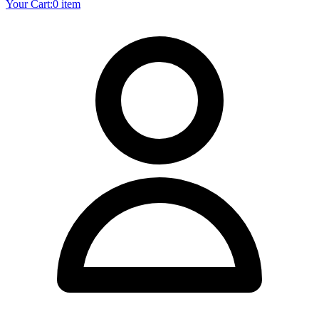
Your Cart:
0 item