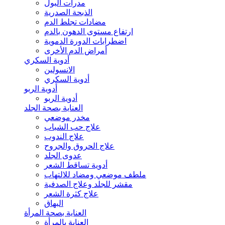
مدرات البول
الذبحة الصدرية
مضادات تجلط الدم
ارتفاع مستوى الدهون بالدم
اضطرابات الدورة الدموية
أمراض الدم الأخرى
أدوية السكري
الانسولين
أدوية السكري
أدوية الربو
أدوية الربو
العناية بصحة الجلد
مخدر موضعي
علاج حب الشباب
علاج الندوب
علاج الحروق والجروح
عدوى الجلد
أدوية تساقط الشعر
ملطف موضعي ومضاد للالتهاب
مقشر للجلد وعلاج الصدفية
علاج كثرة الشعر
البهاق
العناية بصحة المرأة
العناية بالمرأة