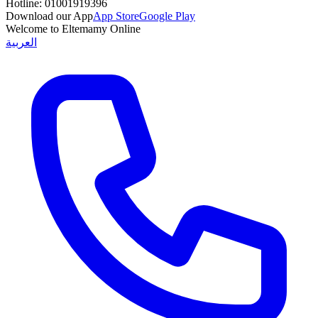
Hotline:
01001919396
Download our App
App Store
Google Play
Welcome to Eltemamy Online
العربية