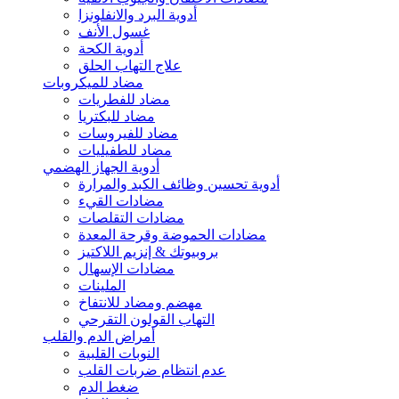
أدوية البرد والانفلونزا
غسول الأنف
أدوية الكحة
علاج التهاب الحلق
مضاد للميكروبات
مضاد للفطريات
مضاد للبكتريا
مضاد للفيروسات
مضاد للطفيليات
أدوية الجهاز الهضمي
أدوية تحسين وظائف الكبد والمرارة
مضادات القيء
مضادات التقلصات
مضادات الحموضة وقرحة المعدة
بروبيوتك & إنزيم اللاكتيز
مضادات الإسهال
الملينات
مهضم ومضاد للانتفاخ
التهاب القولون التقرحي
أمراض الدم والقلب
النوبات القلبية
عدم انتظام ضربات القلب
ضغط الدم