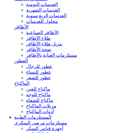
العدسات اليومية
العدسات الشهرية
العدسات الربع سنوية
محلول للعدسات
الأظافر
الأظافر الصناعية
طلاء الأظافر
مزيل طلاء الأظافر
صحة الأظافر
مستلزمات العناية بالأظافر
العطور
عطور للرجال
عطور للنساء
عطور للشعر
الماكياج
ماكياج للعين
ماكياج للوجه
ماكياج للشفاه
مزيلات الماكياج
أدوات الماكياج
المستلزمات الطبية
مستلزمات مرضى السكري
أجهزة قياس السكر