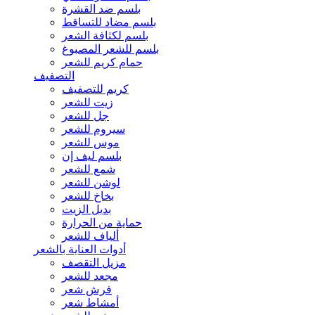
بلسم ضد القشرة
بلسم مضاد للتساقط
بلسم لكثافة الشعر
بلسم للشعر المصبوغ
حمام كريم للشعر
التصفيف
كريم للتصفيف
زيت للشعر
جل للشعر
سيروم للشعر
موس للشعر
بلسم ليف إن
شمع للشعر
لوشن للشعر
بخاخ للشعر
بديل الزيت
حماية من الحرارة
ألياف للشعر
أدوات العناية بالشعر
مزيل التقصف
مجعد للشعر
فرش شعر
أمشاط شعر