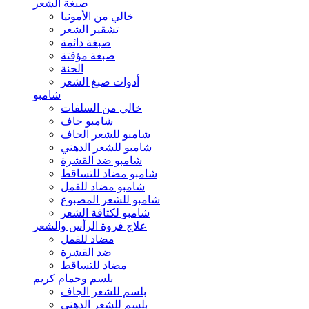
صبغة الشعر
خالي من الأمونيا
تشقير الشعر
صبغة دائمة
صبغة مؤقتة
الحنة
أدوات صبغ الشعر
شامبو
خالي من السلفات
شامبو جاف
شامبو للشعر الجاف
شامبو للشعر الدهني
شامبو ضد القشرة
شامبو مضاد للتساقط
شامبو مضاد للقمل
شامبو للشعر المصبوغ
شامبو لكثافة الشعر
علاج فروة الرأس والشعر
مضاد للقمل
ضد القشرة
مضاد للتساقط
بلسم وحمام كريم
بلسم للشعر الجاف
بلسم للشعر الدهني