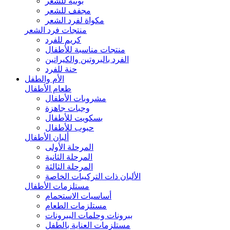
بونيه للشعر
مجفف للشعر
مكواة لفرد الشعر
منتجات فرد الشعر
كريم للفرد
منتجات مناسبة للأطفال
الفرد بالبروتين والكيراتين
حنة للفرد
الأم والطفل
طعام الأطفال
مشروبات الأطفال
وجبات جاهزة
بسكويت للأطفال
حبوب للأطفال
ألبان الأطفال
المرحلة الأولى
المرحلة الثانية
المرحلة الثالثة
الألبان ذات التركيبات الخاصة
مستلزمات الأطفال
أساسيات الاستحمام
مستلزمات الطعام
ببرونات وحلمات الببرونات
مستلزمات العناية بالطفل