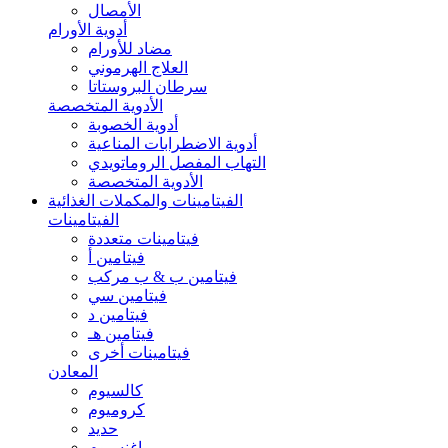
الأمصال
أدوية الأورام
مضاد للأورام
العلاج الهرموني
سرطان البروستاتا
الأدوية المتخصصة
أدوية الخصوبة
أدوية الاضطرابات المناعية
التهاب المفصل الروماتويدي
الأدوية المتخصصة
الفيتامينات والمكملات الغذائية
الفيتامينات
فيتامينات متعددة
فيتامين أ
فيتامين ب & ب مركب
فيتامين سي
فيتامين د
فيتامين هـ
فيتامينات أخرى
المعادن
كالسيوم
كروميوم
حديد
ماغنسيوم