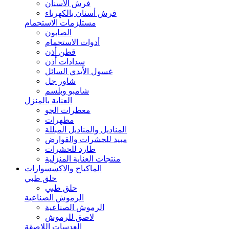
فرش الأسنان
فرش أسنان بالكهرباء
مستلزمات الاستحمام
الصابون
أدوات الاستحمام
قطن أذن
سدادات أذن
غسول الأيدي السائل
شاور جل
شامبو وبلسم
العناية بالمنزل
معطرات الجو
مطهرات
المناديل والمناديل المبللة
مبيد للحشرات والقوارض
طارد للحشرات
منتجات العناية المنزلية
الماكياج والاكسسوارات
حلق طبي
حلق طبي
الرموش الصناعية
الرموش الصناعية
لاصق للرموش
العدسات اللاصقة