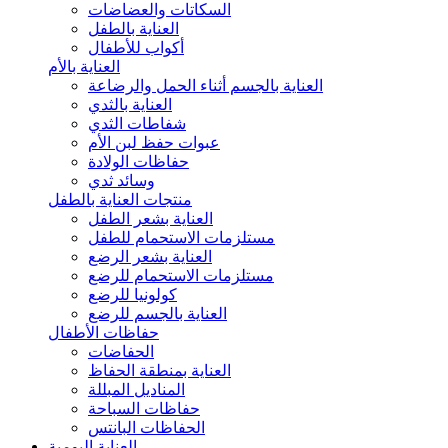
السكاتات والعضاضات
العناية بالطفل
أكواب للأطفال
العناية بالأم
العناية بالجسم أثناء الحمل والرضاعة
العناية بالثدي
شفاطات الثدي
عبوات حفظ لبن الأم
حفاظات الولادة
وسائد ثدي
منتجات العناية بالطفل
العناية بشعر الطفل
مستلزمات الاستحمام للطفل
العناية بشعر الرضع
مستلزمات الاستحمام للرضع
كولونيا للرضع
العناية بالجسم للرضع
حفاظات الأطفال
الحفاضات
العناية بمنطقة الحفاظ
المناديل المبللة
حفاظات السباحة
الحفاظات البانتس
العناية اليومية