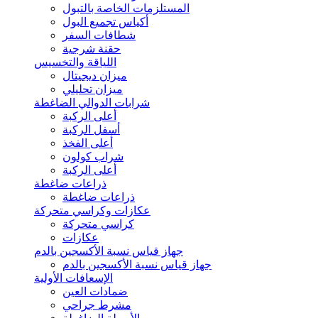
المستلزمات الخاصة بالتبول
أكياس تجميع البول
شطافات السفر
حقنة شرجية
اللياقة والتخسيس
ميزان ديجيتال
ميزان تحليلي
شرابات الدوالي الضاغطة
أعلى الركبة
أسفل الركبة
أعلى الفخذ
شراب كولون
أعلى الركبة
ذراعات ضاغطة
ذراعات ضاغطة
عكازات وكراسي متحركة
كراسي متحركة
عكازات
جهاز قياس نسبة الأكسجين بالدم
جهاز قياس نسبة الأكسجين بالدم
الإسعافات الأولية
ضمادات العين
مشرط جراحي