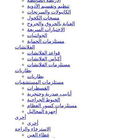
الأربطة الضاغطة
تنظيم وتقسيم الأدوية
الكانيولات والسرنجات
مسحات الكحول
العناية بالحروق والجروح
الاختبارات السريعة
الجوانتيات
مستلزمات الحماية
الفلانشات
قواعد الفلانشات
أكياس الفلانشات
مستلزمات الفلانشات
بطاريات
بطاريات
مستلزمات المستشفيات
القسطرات
أنابيب صدرية وحنجرية
الخيوط الجراحية
مستلزمات كسور العظام
أجهزة المحاليل
أخرى
أخرى
الاسترخاء والراحة
غطاء العين