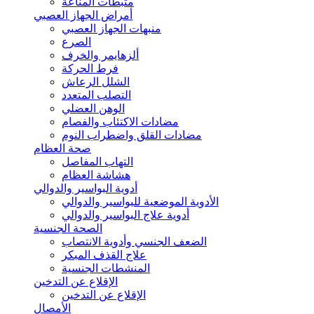
مثبطات المناعة
أمراض الجهاز العصبي
منبهات الجهاز العصبي
الصرع
ألزهايمر والخرف
فرط الحركة
الشلل الرعاش
التصلب المتعدد
الوهن العضلي
مضادات الاكتئاب والفصام
مضادات القلق واضطراب النوم
صحة العظام
التهاب المفاصل
هشاشة العظام
أدوية البواسير والدوالي
الأدوية الموضعية للبواسير والدوالي
أدوية علاج البواسير والدوالي
الصحة الجنسية
الضعف الجنسي وأدوية الانتصاب
علاج القذف المبكر
المنشطات الجنسية
الإقلاع عن التدخين
الإقلاع عن التدخين
الأمصال