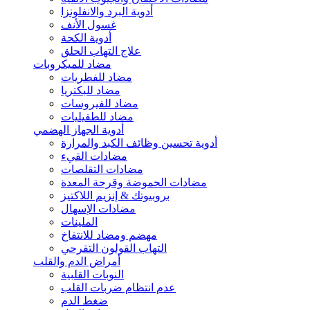
أدوية البرد والانفلونزا
غسول الأنف
أدوية الكحة
علاج التهاب الحلق
مضاد للميكروبات
مضاد للفطريات
مضاد للبكتريا
مضاد للفيروسات
مضاد للطفيليات
أدوية الجهاز الهضمي
أدوية تحسين وظائف الكبد والمرارة
مضادات القيء
مضادات التقلصات
مضادات الحموضة وقرحة المعدة
بروبيوتك & إنزيم اللاكتيز
مضادات الإسهال
الملينات
مهضم ومضاد للانتفاخ
التهاب القولون التقرحي
أمراض الدم والقلب
النوبات القلبية
عدم انتظام ضربات القلب
ضغط الدم