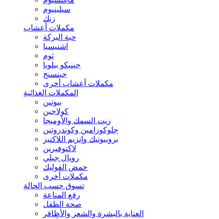
سيلينيوم
زنك
مكملات أعشاب
حبة البركة
اشنيسيا
ثوم
جينيكو بيلوبا
جينسنج
مكملات أعشاب أخرى
المكملات الغذائية
بيوتين
كولاجين
زيت السمك والأوميجا
جلوكوزامين وكوندروتين
بروبيوتيك وإنزيم اللاكتيز
لاكتوفيرين
رويال جيلي
حمض الفوليك
مكملات أخرى
تسوق حسب الحالة
رفع المناعة
صحة الطفل
العناية بالبشرة والشعر والأظافر