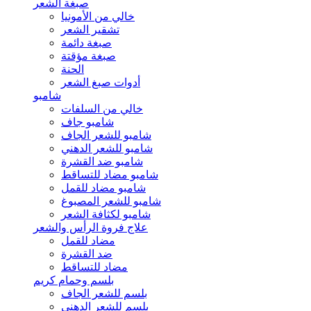
صبغة الشعر
خالي من الأمونيا
تشقير الشعر
صبغة دائمة
صبغة مؤقتة
الحنة
أدوات صبغ الشعر
شامبو
خالي من السلفات
شامبو جاف
شامبو للشعر الجاف
شامبو للشعر الدهني
شامبو ضد القشرة
شامبو مضاد للتساقط
شامبو مضاد للقمل
شامبو للشعر المصبوغ
شامبو لكثافة الشعر
علاج فروة الرأس والشعر
مضاد للقمل
ضد القشرة
مضاد للتساقط
بلسم وحمام كريم
بلسم للشعر الجاف
بلسم للشعر الدهني