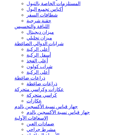
المستلزمات الخاصة بالتبول
أكياس تجميع البول
شطافات السفر
حقنة شرجية
اللياقة والتخسيس
ميزان ديجيتال
ميزان تحليلي
شرابات الدوالي الضاغطة
أعلى الركبة
أسفل الركبة
أعلى الفخذ
شراب كولون
أعلى الركبة
ذراعات ضاغطة
ذراعات ضاغطة
عكازات وكراسي متحركة
كراسي متحركة
عكازات
جهاز قياس نسبة الأكسجين بالدم
جهاز قياس نسبة الأكسجين بالدم
الإسعافات الأولية
ضمادات العين
مشرط جراحي