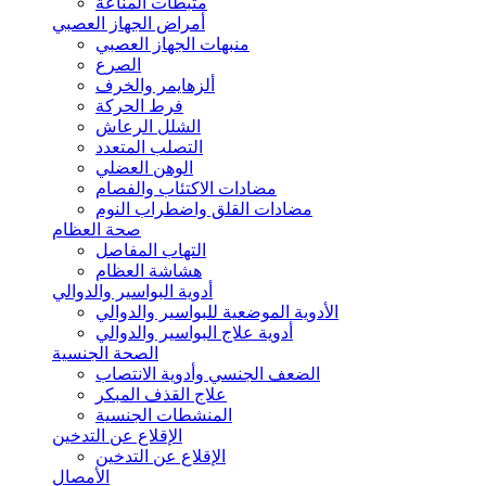
مثبطات المناعة
أمراض الجهاز العصبي
منبهات الجهاز العصبي
الصرع
ألزهايمر والخرف
فرط الحركة
الشلل الرعاش
التصلب المتعدد
الوهن العضلي
مضادات الاكتئاب والفصام
مضادات القلق واضطراب النوم
صحة العظام
التهاب المفاصل
هشاشة العظام
أدوية البواسير والدوالي
الأدوية الموضعية للبواسير والدوالي
أدوية علاج البواسير والدوالي
الصحة الجنسية
الضعف الجنسي وأدوية الانتصاب
علاج القذف المبكر
المنشطات الجنسية
الإقلاع عن التدخين
الإقلاع عن التدخين
الأمصال