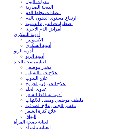
مدرات البول
الذبحة الصدرية
مضادات تجلط الدم
ارتفاع مستوى الدهون بالدم
اضطرابات الدورة الدموية
أمراض الدم الأخرى
أدوية السكري
الانسولين
أدوية السكري
أدوية الربو
أدوية الربو
العناية بصحة الجلد
مخدر موضعي
علاج حب الشباب
علاج الندوب
علاج الحروق والجروح
عدوى الجلد
أدوية تساقط الشعر
ملطف موضعي ومضاد للالتهاب
مقشر للجلد وعلاج الصدفية
علاج كثرة الشعر
البهاق
العناية بصحة المرأة
العناية بالمرأة