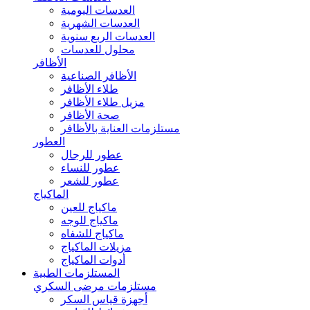
العدسات اليومية
العدسات الشهرية
العدسات الربع سنوية
محلول للعدسات
الأظافر
الأظافر الصناعية
طلاء الأظافر
مزيل طلاء الأظافر
صحة الأظافر
مستلزمات العناية بالأظافر
العطور
عطور للرجال
عطور للنساء
عطور للشعر
الماكياج
ماكياج للعين
ماكياج للوجه
ماكياج للشفاه
مزيلات الماكياج
أدوات الماكياج
المستلزمات الطبية
مستلزمات مرضى السكري
أجهزة قياس السكر