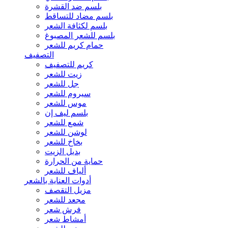
بلسم ضد القشرة
بلسم مضاد للتساقط
بلسم لكثافة الشعر
بلسم للشعر المصبوغ
حمام كريم للشعر
التصفيف
كريم للتصفيف
زيت للشعر
جل للشعر
سيروم للشعر
موس للشعر
بلسم ليف إن
شمع للشعر
لوشن للشعر
بخاخ للشعر
بديل الزيت
حماية من الحرارة
ألياف للشعر
أدوات العناية بالشعر
مزيل التقصف
مجعد للشعر
فرش شعر
أمشاط شعر