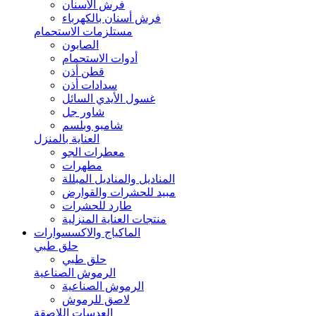
فرش الأسنان
فرش أسنان بالكهرباء
مستلزمات الاستحمام
الصابون
أدوات الاستحمام
قطن أذن
سدادات أذن
غسول الأيدي السائل
شاور جل
شامبو وبلسم
العناية بالمنزل
معطرات الجو
مطهرات
المناديل والمناديل المبللة
مبيد للحشرات والقوارض
طارد للحشرات
منتجات العناية المنزلية
الماكياج والاكسسوارات
حلق طبي
حلق طبي
الرموش الصناعية
الرموش الصناعية
لاصق للرموش
العدسات اللاصقة