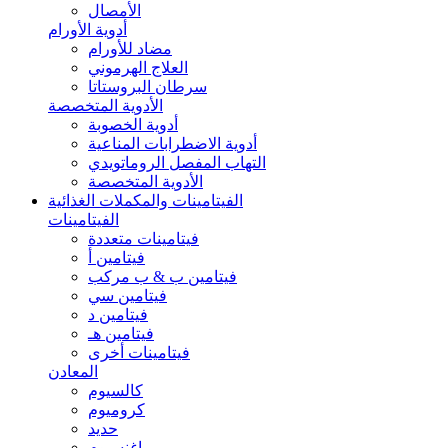
الأمصال
أدوية الأورام
مضاد للأورام
العلاج الهرموني
سرطان البروستاتا
الأدوية المتخصصة
أدوية الخصوبة
أدوية الاضطرابات المناعية
التهاب المفصل الروماتويدي
الأدوية المتخصصة
الفيتامينات والمكملات الغذائية
الفيتامينات
فيتامينات متعددة
فيتامين أ
فيتامين ب & ب مركب
فيتامين سي
فيتامين د
فيتامين هـ
فيتامينات أخرى
المعادن
كالسيوم
كروميوم
حديد
ماغنسيوم