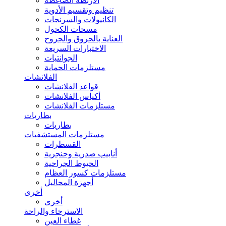
الأربطة الضاغطة
تنظيم وتقسيم الأدوية
الكانيولات والسرنجات
مسحات الكحول
العناية بالحروق والجروح
الاختبارات السريعة
الجوانتيات
مستلزمات الحماية
الفلانشات
قواعد الفلانشات
أكياس الفلانشات
مستلزمات الفلانشات
بطاريات
بطاريات
مستلزمات المستشفيات
القسطرات
أنابيب صدرية وحنجرية
الخيوط الجراحية
مستلزمات كسور العظام
أجهزة المحاليل
أخرى
أخرى
الاسترخاء والراحة
غطاء العين