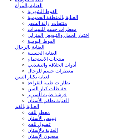
العناية بالمرأة
الفوط الشهرية
العناية بالمنطقة الحميمية
منتجات إزالة الشعر
معطرات جسم للسيدات
اختبار الحمل والتبويض المنزلي
الفوط اليومية
العناية بالرجال
العناية الجنسية
منتجات الاستحمام
أدوات الحلاقة والتشذيب
معطرات جسم للرجال
العناية بكبار السن
نظارات طبية للقراءة
حفاظات كبار السن
فرشة طبية للسرير
العناية بطقم الأسنان
العناية بالفم
معطر للفم
تبييض الأسنان
غسول للفم
العناية بالأسنان
معجون الأسنان