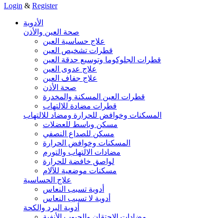
Login
&
Register
الأدوية
صحة العين والأذن
علاج حساسية العين
قطرات تشخيص العين
قطرات الجلوكوما وتوسيع حدقة العين
علاج عدوى العين
علاج جفاف العين
صحة الأذن
قطرات العين المسكنة والمخدرة
قطرات مضادة للالتهاب
المسكنات وخوافض للحرارة ومضاد للالتهاب
مسكن وباسط للعضلات
مسكن للصداع النصفي
المسكنات وخوافض الحرارة
مضادات الالتهاب والتورم
لواصق خافضة للحرارة
مسكنات موضعية للآلام
علاج الحساسية
أدوية تسبب النعاس
أدوية لا تسبب النعاس
أدوية البرد والكحة
مضادات الاحتقان والجيوب الأنفية