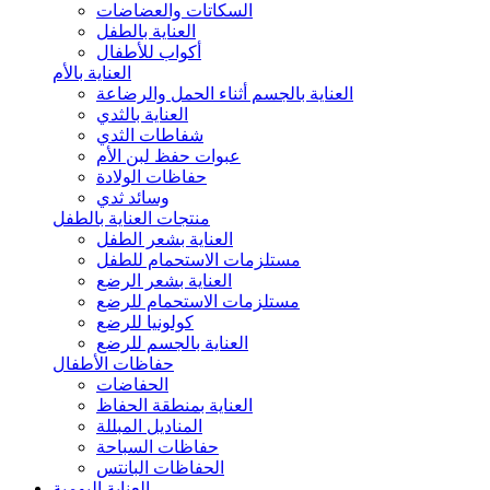
السكاتات والعضاضات
العناية بالطفل
أكواب للأطفال
العناية بالأم
العناية بالجسم أثناء الحمل والرضاعة
العناية بالثدي
شفاطات الثدي
عبوات حفظ لبن الأم
حفاظات الولادة
وسائد ثدي
منتجات العناية بالطفل
العناية بشعر الطفل
مستلزمات الاستحمام للطفل
العناية بشعر الرضع
مستلزمات الاستحمام للرضع
كولونيا للرضع
العناية بالجسم للرضع
حفاظات الأطفال
الحفاضات
العناية بمنطقة الحفاظ
المناديل المبللة
حفاظات السباحة
الحفاظات البانتس
العناية اليومية