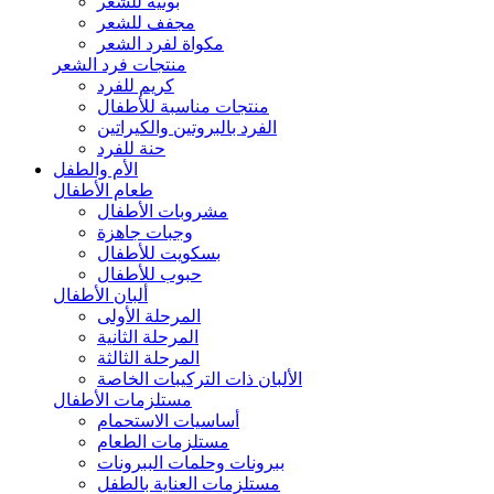
بونيه للشعر
مجفف للشعر
مكواة لفرد الشعر
منتجات فرد الشعر
كريم للفرد
منتجات مناسبة للأطفال
الفرد بالبروتين والكيراتين
حنة للفرد
الأم والطفل
طعام الأطفال
مشروبات الأطفال
وجبات جاهزة
بسكويت للأطفال
حبوب للأطفال
ألبان الأطفال
المرحلة الأولى
المرحلة الثانية
المرحلة الثالثة
الألبان ذات التركيبات الخاصة
مستلزمات الأطفال
أساسيات الاستحمام
مستلزمات الطعام
ببرونات وحلمات الببرونات
مستلزمات العناية بالطفل