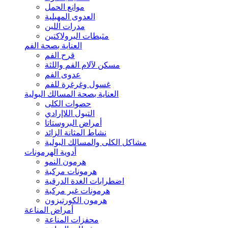
موانع الحمل
العدوى المهبلية
مدرات اللبن
مثبطات البرولاكتين
العناية بصحة الفم
قرح الفم
مسكن لآلام الفم واللثة
عدوى الفم
غسول وغرغرة للفم
العناية بصحة المسالك البولية
حصوات الكلى
التبول اللاإرادي
أمراض البروستاتا
نشاط المثانة الزائد
مشاكل الكلى والمسالك البولية
أدوية الهرمونات
هرمون النمو
هرمونات مركبة
اضطرابات الغدة الدرقية
هرمونات غير مركبة
هرمون الكورتيزون
أمراض المناعة
محفزات المناعة