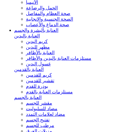
الأنيميا
الحمل والرضاعة
صحة العظام والمفاصل
الصحة الجنسية والإنجابية
صحة الدماغ والأعصاب
العناية بالبشرة والجسم
العناية باليدين
كريم اليدين
مطهر لليدين
العناية بالأظافر
مستلزمات العناية باليدين والأظافر
غسول اليدين
العناية بالقدمين
كريم للقدمين
تقشير للقدمين
بودرة للقدم
مستلزمات العناية بالقدم
العناية بالجسم
مقشر للجسم
مضاد للسليوليت
مضاد لعلامات التمدد
تفتيح الجسم
مرطب للجسم
مزيلات العرق