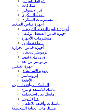
شرائط للقياس
شكاكات
إبر الانسولين
القدم السكري
مستلزمات السكري
أجهزة قياس الضغط
أجهزة قياس الضغط الديجيتال
أجهزة قياس الضغط الزئبقي
مستلزمات الأجهزة
سماعة طبيب
أجهزة قياس الحرارة
ترمومتر ديجيتال
ترمومتر زئبقي
ترمومتر عن بعد
أجهزة التنفس
أجهزة الاستنشاق
إيروشامبر
الأقنعة
الماسكات وأقنعة الوجه
ماسك للاستخدام مرة
ماسك يعاد استخدامه
قناع للوجه
ماسكات وأقنعة للأطفال
مستلزمات العناية الشخصية