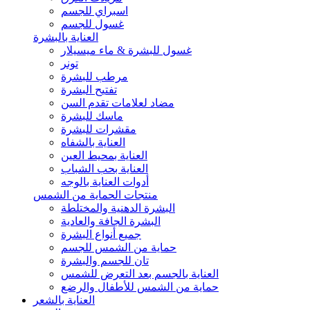
اسبراي للجسم
غسول للجسم
العناية بالبشرة
غسول للبشرة & ماء ميسيلار
تونر
مرطب للبشرة
تفتيح البشرة
مضاد لعلامات تقدم السن
ماسك للبشرة
مقشرات للبشرة
العناية بالشفاه
العناية بمحيط العين
العناية بحب الشباب
أدوات العناية بالوجه
منتجات الحماية من الشمس
البشرة الدهنية والمختلطة
البشرة الجافة والعادية
جميع أنواع البشرة
حماية من الشمس للجسم
تان للجسم والبشرة
العناية بالجسم بعد التعرض للشمس
حماية من الشمس للأطفال والرضع
العناية بالشعر