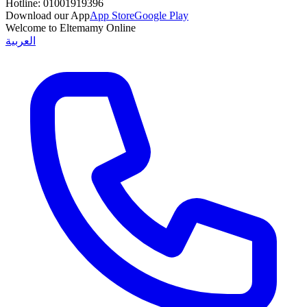
Hotline:
01001919396
Download our App
App Store
Google Play
Welcome to Eltemamy Online
العربية