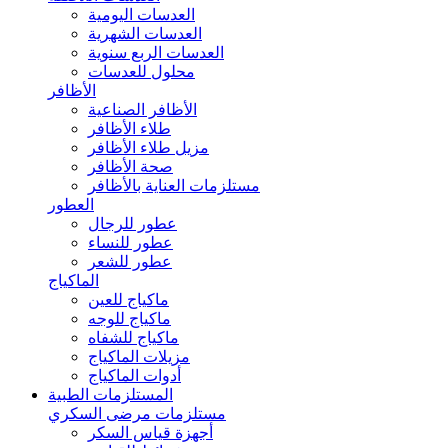
العدسات اليومية
العدسات الشهرية
العدسات الربع سنوية
محلول للعدسات
الأظافر
الأظافر الصناعية
طلاء الأظافر
مزيل طلاء الأظافر
صحة الأظافر
مستلزمات العناية بالأظافر
العطور
عطور للرجال
عطور للنساء
عطور للشعر
الماكياج
ماكياج للعين
ماكياج للوجه
ماكياج للشفاه
مزيلات الماكياج
أدوات الماكياج
المستلزمات الطبية
مستلزمات مرضى السكري
أجهزة قياس السكر