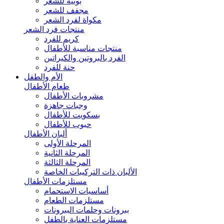
بونيه للشعر
مجفف للشعر
مكواة لفرد الشعر
منتجات فرد الشعر
كريم للفرد
منتجات مناسبة للأطفال
الفرد بالبروتين والكيراتين
حنة للفرد
الأم والطفل
طعام الأطفال
مشروبات الأطفال
وجبات جاهزة
بسكويت للأطفال
حبوب للأطفال
ألبان الأطفال
المرحلة الأولى
المرحلة الثانية
المرحلة الثالثة
الألبان ذات التركيبات الخاصة
مستلزمات الأطفال
أساسيات الاستحمام
مستلزمات الطعام
ببرونات وحلمات الببرونات
مستلزمات العناية بالطفل