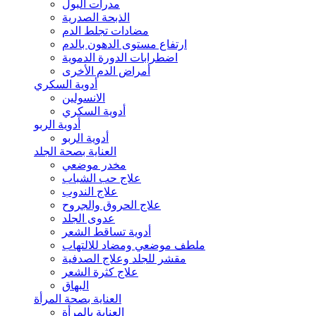
مدرات البول
الذبحة الصدرية
مضادات تجلط الدم
ارتفاع مستوى الدهون بالدم
اضطرابات الدورة الدموية
أمراض الدم الأخرى
أدوية السكري
الانسولين
أدوية السكري
أدوية الربو
أدوية الربو
العناية بصحة الجلد
مخدر موضعي
علاج حب الشباب
علاج الندوب
علاج الحروق والجروح
عدوى الجلد
أدوية تساقط الشعر
ملطف موضعي ومضاد للالتهاب
مقشر للجلد وعلاج الصدفية
علاج كثرة الشعر
البهاق
العناية بصحة المرأة
العناية بالمرأة