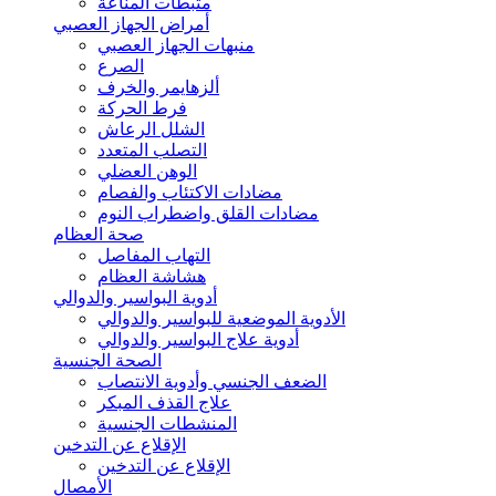
مثبطات المناعة
أمراض الجهاز العصبي
منبهات الجهاز العصبي
الصرع
ألزهايمر والخرف
فرط الحركة
الشلل الرعاش
التصلب المتعدد
الوهن العضلي
مضادات الاكتئاب والفصام
مضادات القلق واضطراب النوم
صحة العظام
التهاب المفاصل
هشاشة العظام
أدوية البواسير والدوالي
الأدوية الموضعية للبواسير والدوالي
أدوية علاج البواسير والدوالي
الصحة الجنسية
الضعف الجنسي وأدوية الانتصاب
علاج القذف المبكر
المنشطات الجنسية
الإقلاع عن التدخين
الإقلاع عن التدخين
الأمصال