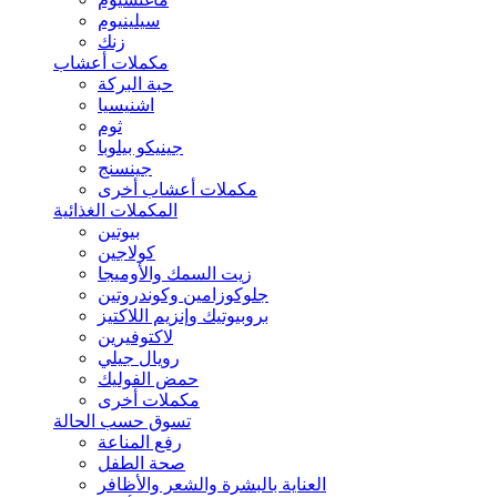
سيلينيوم
زنك
مكملات أعشاب
حبة البركة
اشنيسيا
ثوم
جينيكو بيلوبا
جينسنج
مكملات أعشاب أخرى
المكملات الغذائية
بيوتين
كولاجين
زيت السمك والأوميجا
جلوكوزامين وكوندروتين
بروبيوتيك وإنزيم اللاكتيز
لاكتوفيرين
رويال جيلي
حمض الفوليك
مكملات أخرى
تسوق حسب الحالة
رفع المناعة
صحة الطفل
العناية بالبشرة والشعر والأظافر