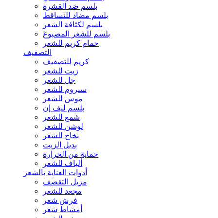
بلسم ضد القشرة
بلسم مضاد للتساقط
بلسم لكثافة الشعر
بلسم للشعر المصبوغ
حمام كريم للشعر
التصفيف
كريم للتصفيف
زيت للشعر
جل للشعر
سيروم للشعر
موس للشعر
بلسم ليف إن
شمع للشعر
لوشن للشعر
بخاخ للشعر
بديل الزيت
حماية من الحرارة
ألياف للشعر
أدوات العناية بالشعر
مزيل التقصف
مجعد للشعر
فرش شعر
أمشاط شعر