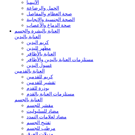
الأنيميا
الحمل والرضاعة
صحة العظام والمفاصل
الصحة الجنسية والإنجابية
صحة الدماغ والأعصاب
العناية بالبشرة والجسم
العناية باليدين
كريم اليدين
مطهر لليدين
العناية بالأظافر
مستلزمات العناية باليدين والأظافر
غسول اليدين
العناية بالقدمين
كريم للقدمين
تقشير للقدمين
بودرة للقدم
مستلزمات العناية بالقدم
العناية بالجسم
مقشر للجسم
مضاد للسليوليت
مضاد لعلامات التمدد
تفتيح الجسم
مرطب للجسم
مزيلات العرق