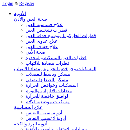
Login
&
Register
الأدوية
صحة العين والأذن
علاج حساسية العين
قطرات تشخيص العين
قطرات الجلوكوما وتوسيع حدقة العين
علاج عدوى العين
علاج جفاف العين
صحة الأذن
قطرات العين المسكنة والمخدرة
قطرات مضادة للالتهاب
المسكنات وخوافض للحرارة ومضاد للالتهاب
مسكن وباسط للعضلات
مسكن للصداع النصفي
المسكنات وخوافض الحرارة
مضادات الالتهاب والتورم
لواصق خافضة للحرارة
مسكنات موضعية للآلام
علاج الحساسية
أدوية تسبب النعاس
أدوية لا تسبب النعاس
أدوية البرد والكحة
مضادات الاحتقان والجيوب الأنفية