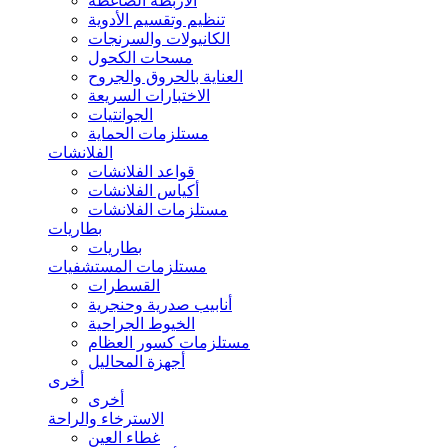
الأربطة الضاغطة
تنظيم وتقسيم الأدوية
الكانيولات والسرنجات
مسحات الكحول
العناية بالحروق والجروح
الاختبارات السريعة
الجوانتيات
مستلزمات الحماية
الفلانشات
قواعد الفلانشات
أكياس الفلانشات
مستلزمات الفلانشات
بطاريات
بطاريات
مستلزمات المستشفيات
القسطرات
أنابيب صدرية وحنجرية
الخيوط الجراحية
مستلزمات كسور العظام
أجهزة المحاليل
أخرى
أخرى
الاسترخاء والراحة
غطاء العين