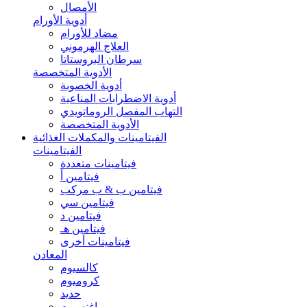
الأمصال
أدوية الأورام
مضاد للأورام
العلاج الهرموني
سرطان البروستاتا
الأدوية المتخصصة
أدوية الخصوبة
أدوية الاضطرابات المناعية
التهاب المفصل الروماتويدي
الأدوية المتخصصة
الفيتامينات والمكملات الغذائية
الفيتامينات
فيتامينات متعددة
فيتامين أ
فيتامين ب & ب مركب
فيتامين سي
فيتامين د
فيتامين هـ
فيتامينات أخرى
المعادن
كالسيوم
كروميوم
حديد
ماغنسيوم