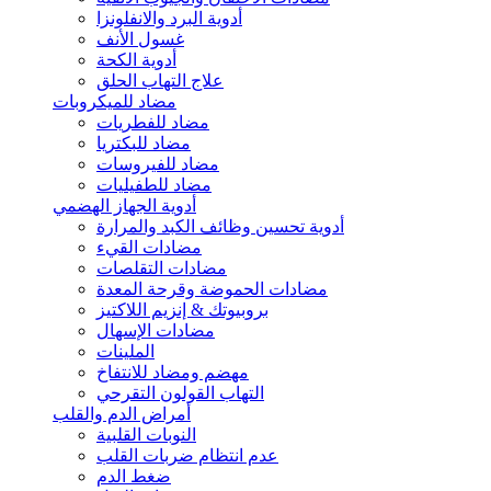
أدوية البرد والانفلونزا
غسول الأنف
أدوية الكحة
علاج التهاب الحلق
مضاد للميكروبات
مضاد للفطريات
مضاد للبكتريا
مضاد للفيروسات
مضاد للطفيليات
أدوية الجهاز الهضمي
أدوية تحسين وظائف الكبد والمرارة
مضادات القيء
مضادات التقلصات
مضادات الحموضة وقرحة المعدة
بروبيوتك & إنزيم اللاكتيز
مضادات الإسهال
الملينات
مهضم ومضاد للانتفاخ
التهاب القولون التقرحي
أمراض الدم والقلب
النوبات القلبية
عدم انتظام ضربات القلب
ضغط الدم