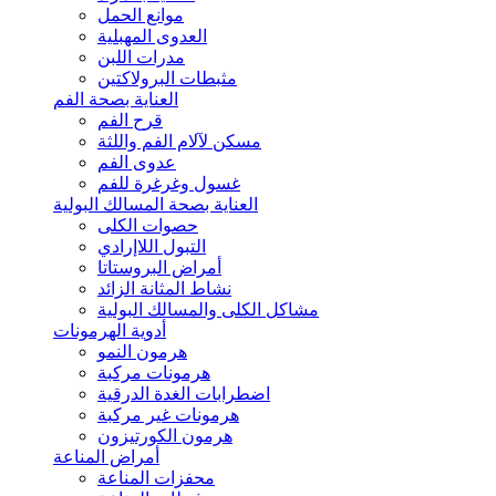
موانع الحمل
العدوى المهبلية
مدرات اللبن
مثبطات البرولاكتين
العناية بصحة الفم
قرح الفم
مسكن لآلام الفم واللثة
عدوى الفم
غسول وغرغرة للفم
العناية بصحة المسالك البولية
حصوات الكلى
التبول اللاإرادي
أمراض البروستاتا
نشاط المثانة الزائد
مشاكل الكلى والمسالك البولية
أدوية الهرمونات
هرمون النمو
هرمونات مركبة
اضطرابات الغدة الدرقية
هرمونات غير مركبة
هرمون الكورتيزون
أمراض المناعة
محفزات المناعة