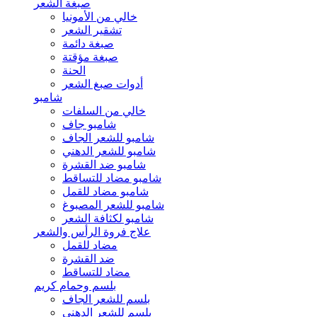
صبغة الشعر
خالي من الأمونيا
تشقير الشعر
صبغة دائمة
صبغة مؤقتة
الحنة
أدوات صبغ الشعر
شامبو
خالي من السلفات
شامبو جاف
شامبو للشعر الجاف
شامبو للشعر الدهني
شامبو ضد القشرة
شامبو مضاد للتساقط
شامبو مضاد للقمل
شامبو للشعر المصبوغ
شامبو لكثافة الشعر
علاج فروة الرأس والشعر
مضاد للقمل
ضد القشرة
مضاد للتساقط
بلسم وحمام كريم
بلسم للشعر الجاف
بلسم للشعر الدهني