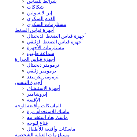
شرائط للقياس
شكاكات
إبر الانسولين
القدم السكري
مستلزمات السكري
أجهزة قياس الضغط
أجهزة قياس الضغط الديجيتال
أجهزة قياس الضغط الزئبقي
مستلزمات الأجهزة
سماعة طبيب
أجهزة قياس الحرارة
ترمومتر ديجيتال
ترمومتر زئبقي
ترمومتر عن بعد
أجهزة التنفس
أجهزة الاستنشاق
إيروشامبر
الأقنعة
الماسكات وأقنعة الوجه
ماسك للاستخدام مرة
ماسك يعاد استخدامه
قناع للوجه
ماسكات وأقنعة للأطفال
مستلزمات العناية الشخصية