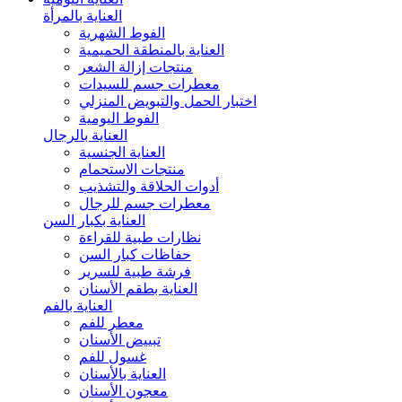
العناية بالمرأة
الفوط الشهرية
العناية بالمنطقة الحميمية
منتجات إزالة الشعر
معطرات جسم للسيدات
اختبار الحمل والتبويض المنزلي
الفوط اليومية
العناية بالرجال
العناية الجنسية
منتجات الاستحمام
أدوات الحلاقة والتشذيب
معطرات جسم للرجال
العناية بكبار السن
نظارات طبية للقراءة
حفاظات كبار السن
فرشة طبية للسرير
العناية بطقم الأسنان
العناية بالفم
معطر للفم
تبييض الأسنان
غسول للفم
العناية بالأسنان
معجون الأسنان