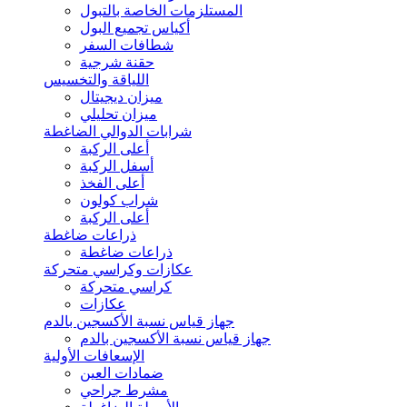
المستلزمات الخاصة بالتبول
أكياس تجميع البول
شطافات السفر
حقنة شرجية
اللياقة والتخسيس
ميزان ديجيتال
ميزان تحليلي
شرابات الدوالي الضاغطة
أعلى الركبة
أسفل الركبة
أعلى الفخذ
شراب كولون
أعلى الركبة
ذراعات ضاغطة
ذراعات ضاغطة
عكازات وكراسي متحركة
كراسي متحركة
عكازات
جهاز قياس نسبة الأكسجين بالدم
جهاز قياس نسبة الأكسجين بالدم
الإسعافات الأولية
ضمادات العين
مشرط جراحي