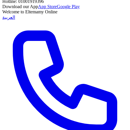
Hotline:
01001919396
Download our App
App Store
Google Play
Welcome to Eltemamy Online
العربية