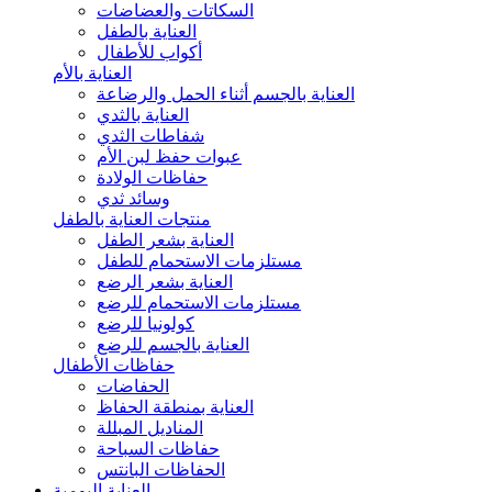
السكاتات والعضاضات
العناية بالطفل
أكواب للأطفال
العناية بالأم
العناية بالجسم أثناء الحمل والرضاعة
العناية بالثدي
شفاطات الثدي
عبوات حفظ لبن الأم
حفاظات الولادة
وسائد ثدي
منتجات العناية بالطفل
العناية بشعر الطفل
مستلزمات الاستحمام للطفل
العناية بشعر الرضع
مستلزمات الاستحمام للرضع
كولونيا للرضع
العناية بالجسم للرضع
حفاظات الأطفال
الحفاضات
العناية بمنطقة الحفاظ
المناديل المبللة
حفاظات السباحة
الحفاظات البانتس
العناية اليومية