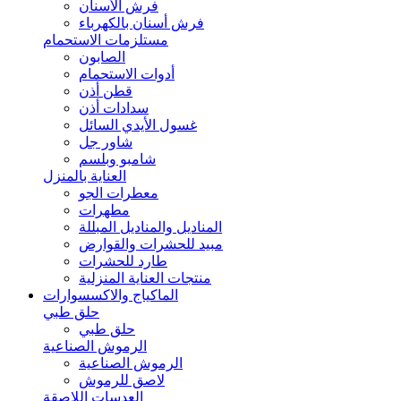
فرش الأسنان
فرش أسنان بالكهرباء
مستلزمات الاستحمام
الصابون
أدوات الاستحمام
قطن أذن
سدادات أذن
غسول الأيدي السائل
شاور جل
شامبو وبلسم
العناية بالمنزل
معطرات الجو
مطهرات
المناديل والمناديل المبللة
مبيد للحشرات والقوارض
طارد للحشرات
منتجات العناية المنزلية
الماكياج والاكسسوارات
حلق طبي
حلق طبي
الرموش الصناعية
الرموش الصناعية
لاصق للرموش
العدسات اللاصقة