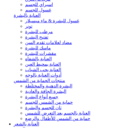
اسبراي للجسم
غسول للجسم
العناية بالبشرة
غسول للبشرة & ماء ميسيلار
تونر
مرطب للبشرة
تفتيح البشرة
مضاد لعلامات تقدم السن
ماسك للبشرة
مقشرات للبشرة
العناية بالشفاه
العناية بمحيط العين
العناية بحب الشباب
أدوات العناية بالوجه
منتجات الحماية من الشمس
البشرة الدهنية والمختلطة
البشرة الجافة والعادية
جميع أنواع البشرة
حماية من الشمس للجسم
تان للجسم والبشرة
العناية بالجسم بعد التعرض للشمس
حماية من الشمس للأطفال والرضع
العناية بالشعر