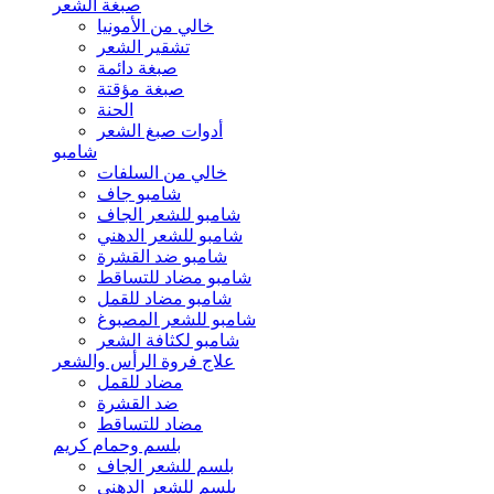
صبغة الشعر
خالي من الأمونيا
تشقير الشعر
صبغة دائمة
صبغة مؤقتة
الحنة
أدوات صبغ الشعر
شامبو
خالي من السلفات
شامبو جاف
شامبو للشعر الجاف
شامبو للشعر الدهني
شامبو ضد القشرة
شامبو مضاد للتساقط
شامبو مضاد للقمل
شامبو للشعر المصبوغ
شامبو لكثافة الشعر
علاج فروة الرأس والشعر
مضاد للقمل
ضد القشرة
مضاد للتساقط
بلسم وحمام كريم
بلسم للشعر الجاف
بلسم للشعر الدهني