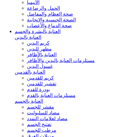
الأنيميا
الحمل والرضاعة
صحة العظام والمفاصل
الصحة الجنسية والإنجابية
صحة الدماغ والأعصاب
العناية بالبشرة والجسم
العناية باليدين
كريم اليدين
مطهر لليدين
العناية بالأظافر
مستلزمات العناية باليدين والأظافر
غسول اليدين
العناية بالقدمين
كريم للقدمين
تقشير للقدمين
بودرة للقدم
مستلزمات العناية بالقدم
العناية بالجسم
مقشر للجسم
مضاد للسليوليت
مضاد لعلامات التمدد
تفتيح الجسم
مرطب للجسم
مزيلات العرق