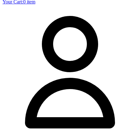
Your Cart:
0 item