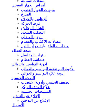
مثبطات المناعة
أمراض الجهاز العصبي
منبهات الجهاز العصبي
الصرع
ألزهايمر والخرف
فرط الحركة
الشلل الرعاش
التصلب المتعدد
الوهن العضلي
مضادات الاكتئاب والفصام
مضادات القلق واضطراب النوم
صحة العظام
التهاب المفاصل
هشاشة العظام
أدوية البواسير والدوالي
الأدوية الموضعية للبواسير والدوالي
أدوية علاج البواسير والدوالي
الصحة الجنسية
الضعف الجنسي وأدوية الانتصاب
علاج القذف المبكر
المنشطات الجنسية
الإقلاع عن التدخين
الإقلاع عن التدخين
الأمصال