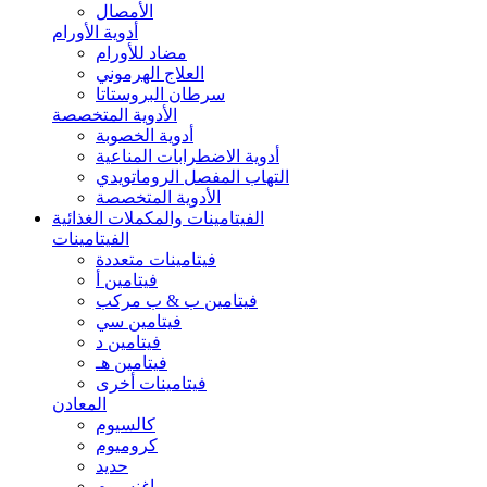
الأمصال
أدوية الأورام
مضاد للأورام
العلاج الهرموني
سرطان البروستاتا
الأدوية المتخصصة
أدوية الخصوبة
أدوية الاضطرابات المناعية
التهاب المفصل الروماتويدي
الأدوية المتخصصة
الفيتامينات والمكملات الغذائية
الفيتامينات
فيتامينات متعددة
فيتامين أ
فيتامين ب & ب مركب
فيتامين سي
فيتامين د
فيتامين هـ
فيتامينات أخرى
المعادن
كالسيوم
كروميوم
حديد
ماغنسيوم