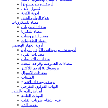
أدوية البرد والانفلونزا
غسول الأنف
أدوية الكحة
علاج التهاب الحلق
مضاد للميكروبات
مضاد للفطريات
مضاد للبكتريا
مضاد للفيروسات
مضاد للطفيليات
أدوية الجهاز الهضمي
أدوية تحسين وظائف الكبد والمرارة
مضادات القيء
مضادات التقلصات
مضادات الحموضة وقرحة المعدة
بروبيوتك & إنزيم اللاكتيز
مضادات الإسهال
الملينات
مهضم ومضاد للانتفاخ
التهاب القولون التقرحي
أمراض الدم والقلب
النوبات القلبية
عدم انتظام ضربات القلب
ضغط الدم