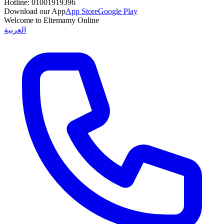
Hotline:
01001919396
Download our App
App Store
Google Play
Welcome to Eltemamy Online
العربية