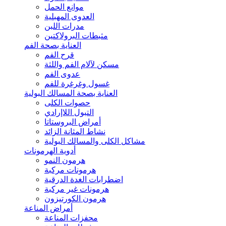
موانع الحمل
العدوى المهبلية
مدرات اللبن
مثبطات البرولاكتين
العناية بصحة الفم
قرح الفم
مسكن لآلام الفم واللثة
عدوى الفم
غسول وغرغرة للفم
العناية بصحة المسالك البولية
حصوات الكلى
التبول اللاإرادي
أمراض البروستاتا
نشاط المثانة الزائد
مشاكل الكلى والمسالك البولية
أدوية الهرمونات
هرمون النمو
هرمونات مركبة
اضطرابات الغدة الدرقية
هرمونات غير مركبة
هرمون الكورتيزون
أمراض المناعة
محفزات المناعة