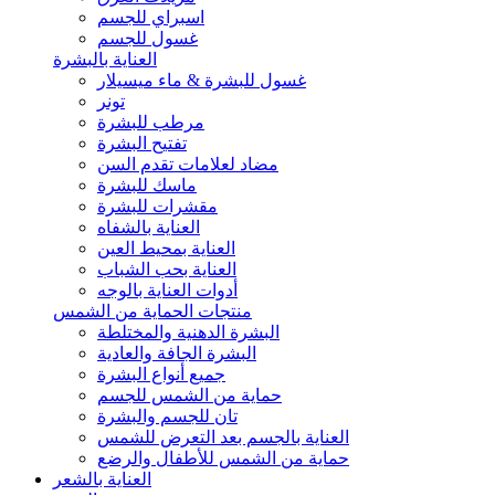
اسبراي للجسم
غسول للجسم
العناية بالبشرة
غسول للبشرة & ماء ميسيلار
تونر
مرطب للبشرة
تفتيح البشرة
مضاد لعلامات تقدم السن
ماسك للبشرة
مقشرات للبشرة
العناية بالشفاه
العناية بمحيط العين
العناية بحب الشباب
أدوات العناية بالوجه
منتجات الحماية من الشمس
البشرة الدهنية والمختلطة
البشرة الجافة والعادية
جميع أنواع البشرة
حماية من الشمس للجسم
تان للجسم والبشرة
العناية بالجسم بعد التعرض للشمس
حماية من الشمس للأطفال والرضع
العناية بالشعر