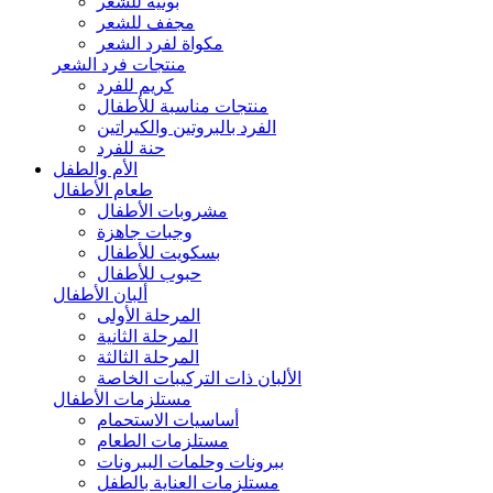
بونيه للشعر
مجفف للشعر
مكواة لفرد الشعر
منتجات فرد الشعر
كريم للفرد
منتجات مناسبة للأطفال
الفرد بالبروتين والكيراتين
حنة للفرد
الأم والطفل
طعام الأطفال
مشروبات الأطفال
وجبات جاهزة
بسكويت للأطفال
حبوب للأطفال
ألبان الأطفال
المرحلة الأولى
المرحلة الثانية
المرحلة الثالثة
الألبان ذات التركيبات الخاصة
مستلزمات الأطفال
أساسيات الاستحمام
مستلزمات الطعام
ببرونات وحلمات الببرونات
مستلزمات العناية بالطفل