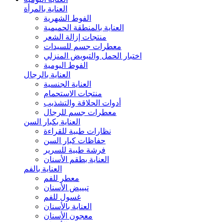
العناية بالمرأة
الفوط الشهرية
العناية بالمنطقة الحميمية
منتجات إزالة الشعر
معطرات جسم للسيدات
اختبار الحمل والتبويض المنزلي
الفوط اليومية
العناية بالرجال
العناية الجنسية
منتجات الاستحمام
أدوات الحلاقة والتشذيب
معطرات جسم للرجال
العناية بكبار السن
نظارات طبية للقراءة
حفاظات كبار السن
فرشة طبية للسرير
العناية بطقم الأسنان
العناية بالفم
معطر للفم
تبييض الأسنان
غسول للفم
العناية بالأسنان
معجون الأسنان