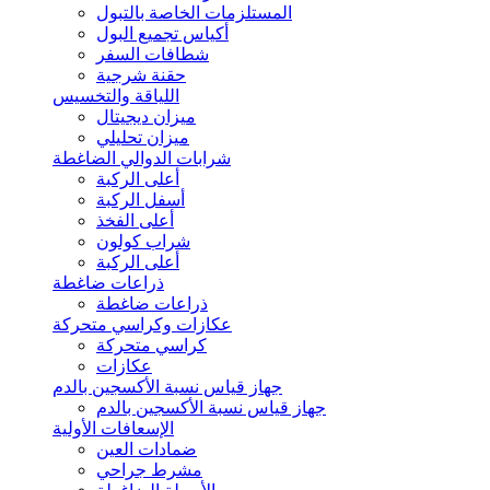
المستلزمات الخاصة بالتبول
أكياس تجميع البول
شطافات السفر
حقنة شرجية
اللياقة والتخسيس
ميزان ديجيتال
ميزان تحليلي
شرابات الدوالي الضاغطة
أعلى الركبة
أسفل الركبة
أعلى الفخذ
شراب كولون
أعلى الركبة
ذراعات ضاغطة
ذراعات ضاغطة
عكازات وكراسي متحركة
كراسي متحركة
عكازات
جهاز قياس نسبة الأكسجين بالدم
جهاز قياس نسبة الأكسجين بالدم
الإسعافات الأولية
ضمادات العين
مشرط جراحي