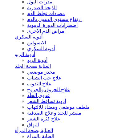
مدرات البول
الذبحة الصدرية
مضادات تجلط الدم
ارتفاع مستوى الدهون بالدم
اضطرابات الدورة الدموية
أمراض الدم الأخرى
أدوية السكري
الانسولين
أدوية السكري
أدوية الربو
أدوية الربو
العناية بصحة الجلد
مخدر موضعي
علاج حب الشباب
علاج الندوب
علاج الحروق والجروح
عدوى الجلد
أدوية تساقط الشعر
ملطف موضعي ومضاد للالتهاب
مقشر للجلد وعلاج الصدفية
علاج كثرة الشعر
البهاق
العناية بصحة المرأة
العناية بالمرأة