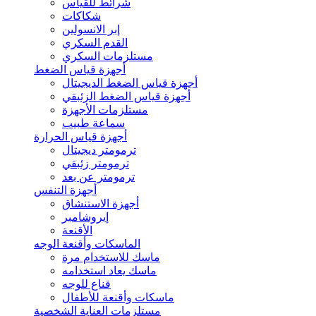
شرائط للقياس
شكاكات
إبر الانسولين
القدم السكري
مستلزمات السكري
أجهزة قياس الضغط
أجهزة قياس الضغط الديجيتال
أجهزة قياس الضغط الزئبقي
مستلزمات الأجهزة
سماعة طبيب
أجهزة قياس الحرارة
ترمومتر ديجيتال
ترمومتر زئبقي
ترمومتر عن بعد
أجهزة التنفس
أجهزة الاستنشاق
إيروشامبر
الأقنعة
الماسكات وأقنعة الوجه
ماسك للاستخدام مرة
ماسك يعاد استخدامه
قناع للوجه
ماسكات وأقنعة للأطفال
مستلزمات العناية الشخصية