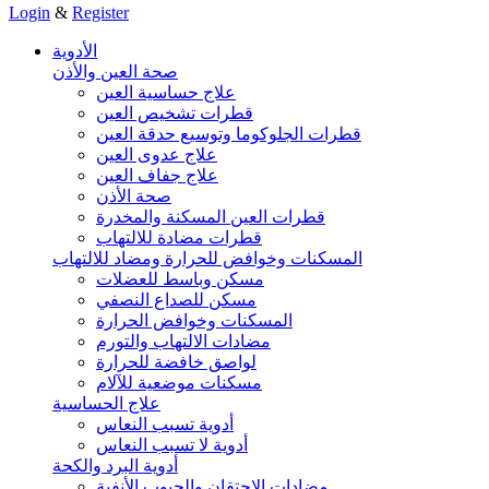
Login
&
Register
الأدوية
صحة العين والأذن
علاج حساسية العين
قطرات تشخيص العين
قطرات الجلوكوما وتوسيع حدقة العين
علاج عدوى العين
علاج جفاف العين
صحة الأذن
قطرات العين المسكنة والمخدرة
قطرات مضادة للالتهاب
المسكنات وخوافض للحرارة ومضاد للالتهاب
مسكن وباسط للعضلات
مسكن للصداع النصفي
المسكنات وخوافض الحرارة
مضادات الالتهاب والتورم
لواصق خافضة للحرارة
مسكنات موضعية للآلام
علاج الحساسية
أدوية تسبب النعاس
أدوية لا تسبب النعاس
أدوية البرد والكحة
مضادات الاحتقان والجيوب الأنفية