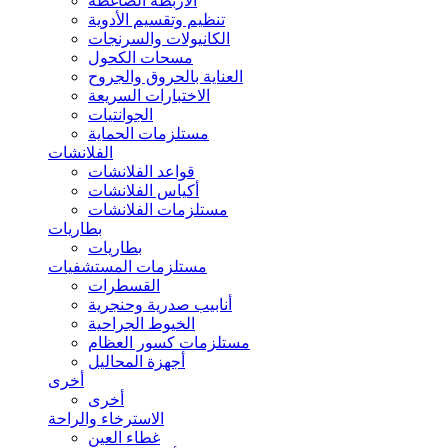
الأربطة الضاغطة
تنظيم وتقسيم الأدوية
الكانيولات والسرنجات
مسحات الكحول
العناية بالحروق والجروح
الاختبارات السريعة
الجوانتيات
مستلزمات الحماية
الفلانشات
قواعد الفلانشات
أكياس الفلانشات
مستلزمات الفلانشات
بطاريات
بطاريات
مستلزمات المستشفيات
القسطرات
أنابيب صدرية وحنجرية
الخيوط الجراحية
مستلزمات كسور العظام
أجهزة المحاليل
أخرى
أخرى
الاسترخاء والراحة
غطاء العين