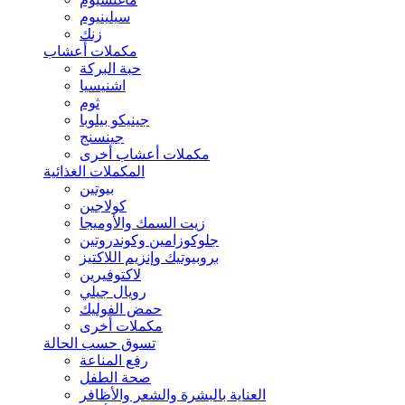
سيلينيوم
زنك
مكملات أعشاب
حبة البركة
اشنيسيا
ثوم
جينيكو بيلوبا
جينسنج
مكملات أعشاب أخرى
المكملات الغذائية
بيوتين
كولاجين
زيت السمك والأوميجا
جلوكوزامين وكوندروتين
بروبيوتيك وإنزيم اللاكتيز
لاكتوفيرين
رويال جيلي
حمض الفوليك
مكملات أخرى
تسوق حسب الحالة
رفع المناعة
صحة الطفل
العناية بالبشرة والشعر والأظافر