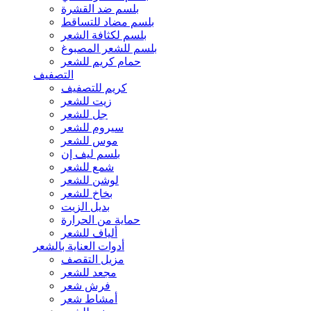
بلسم ضد القشرة
بلسم مضاد للتساقط
بلسم لكثافة الشعر
بلسم للشعر المصبوغ
حمام كريم للشعر
التصفيف
كريم للتصفيف
زيت للشعر
جل للشعر
سيروم للشعر
موس للشعر
بلسم ليف إن
شمع للشعر
لوشن للشعر
بخاخ للشعر
بديل الزيت
حماية من الحرارة
ألياف للشعر
أدوات العناية بالشعر
مزيل التقصف
مجعد للشعر
فرش شعر
أمشاط شعر