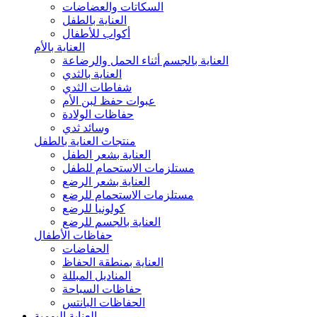
السكاتات والعضاضات
العناية بالطفل
أكواب للأطفال
العناية بالأم
العناية بالجسم أثناء الحمل والرضاعة
العناية بالثدي
شفاطات الثدي
عبوات حفظ لبن الأم
حفاظات الولادة
وسائد ثدي
منتجات العناية بالطفل
العناية بشعر الطفل
مستلزمات الاستحمام للطفل
العناية بشعر الرضع
مستلزمات الاستحمام للرضع
كولونيا للرضع
العناية بالجسم للرضع
حفاظات الأطفال
الحفاضات
العناية بمنطقة الحفاظ
المناديل المبللة
حفاظات السباحة
الحفاظات البانتس
العناية اليومية