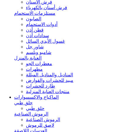
فرش الأسنان
فرش أسنان بالكهرباء
مستلزمات الاستحمام
الصابون
أدوات الاستحمام
قطن أذن
سدادات أذن
غسول الأيدي السائل
شاور جل
شامبو وبلسم
العناية بالمنزل
معطرات الجو
مطهرات
المناديل والمناديل المبللة
مبيد للحشرات والقوارض
طارد للحشرات
منتجات العناية المنزلية
الماكياج والاكسسوارات
حلق طبي
حلق طبي
الرموش الصناعية
الرموش الصناعية
لاصق للرموش
العدسات اللاصقة