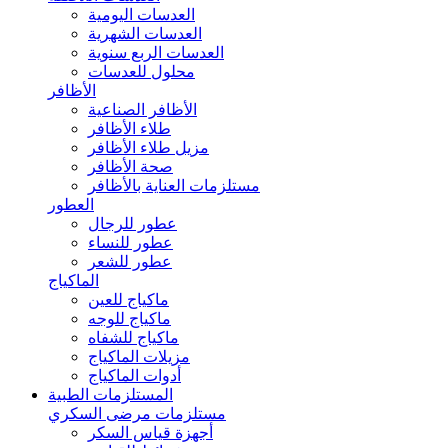
العدسات اليومية
العدسات الشهرية
العدسات الربع سنوية
محلول للعدسات
الأظافر
الأظافر الصناعية
طلاء الأظافر
مزيل طلاء الأظافر
صحة الأظافر
مستلزمات العناية بالأظافر
العطور
عطور للرجال
عطور للنساء
عطور للشعر
الماكياج
ماكياج للعين
ماكياج للوجه
ماكياج للشفاه
مزيلات الماكياج
أدوات الماكياج
المستلزمات الطبية
مستلزمات مرضى السكري
أجهزة قياس السكر