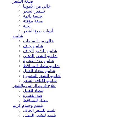
صبغة الشعر
خالي من الأمونيا
تشقير الشعر
صبغة دائمة
صبغة مؤقتة
الحنة
أدوات صبغ الشعر
شامبو
خالي من السلفات
شامبو جاف
شامبو للشعر الجاف
شامبو للشعر الدهني
شامبو ضد القشرة
شامبو مضاد للتساقط
شامبو مضاد للقمل
شامبو للشعر المصبوغ
شامبو لكثافة الشعر
علاج فروة الرأس والشعر
مضاد للقمل
ضد القشرة
مضاد للتساقط
بلسم وحمام كريم
بلسم للشعر الجاف
بلسم للشعر الدهني