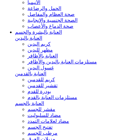
الأنيميا
الحمل والرضاعة
صحة العظام والمفاصل
الصحة الجنسية والإنجابية
صحة الدماغ والأعصاب
العناية بالبشرة والجسم
العناية باليدين
كريم اليدين
مطهر لليدين
العناية بالأظافر
مستلزمات العناية باليدين والأظافر
غسول اليدين
العناية بالقدمين
كريم للقدمين
تقشير للقدمين
بودرة للقدم
مستلزمات العناية بالقدم
العناية بالجسم
مقشر للجسم
مضاد للسليوليت
مضاد لعلامات التمدد
تفتيح الجسم
مرطب للجسم
مزيلات العرق