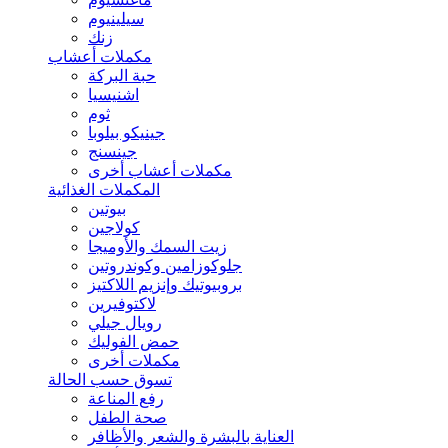
سيلينيوم
زنك
مكملات أعشاب
حبة البركة
اشنيسيا
ثوم
جينيكو بيلوبا
جينسنج
مكملات أعشاب أخرى
المكملات الغذائية
بيوتين
كولاجين
زيت السمك والأوميجا
جلوكوزامين وكوندروتين
بروبيوتيك وإنزيم اللاكتيز
لاكتوفيرين
رويال جيلي
حمض الفوليك
مكملات أخرى
تسوق حسب الحالة
رفع المناعة
صحة الطفل
العناية بالبشرة والشعر والأظافر