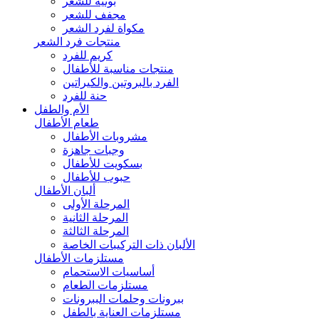
بونيه للشعر
مجفف للشعر
مكواة لفرد الشعر
منتجات فرد الشعر
كريم للفرد
منتجات مناسبة للأطفال
الفرد بالبروتين والكيراتين
حنة للفرد
الأم والطفل
طعام الأطفال
مشروبات الأطفال
وجبات جاهزة
بسكويت للأطفال
حبوب للأطفال
ألبان الأطفال
المرحلة الأولى
المرحلة الثانية
المرحلة الثالثة
الألبان ذات التركيبات الخاصة
مستلزمات الأطفال
أساسيات الاستحمام
مستلزمات الطعام
ببرونات وحلمات الببرونات
مستلزمات العناية بالطفل