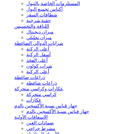
المستلزمات الخاصة بالتبول
أكياس تجميع البول
شطافات السفر
حقنة شرجية
اللياقة والتخسيس
ميزان ديجيتال
ميزان تحليلي
شرابات الدوالي الضاغطة
أعلى الركبة
أسفل الركبة
أعلى الفخذ
شراب كولون
أعلى الركبة
ذراعات ضاغطة
ذراعات ضاغطة
عكازات وكراسي متحركة
كراسي متحركة
عكازات
جهاز قياس نسبة الأكسجين بالدم
جهاز قياس نسبة الأكسجين بالدم
الإسعافات الأولية
ضمادات العين
مشرط جراحي