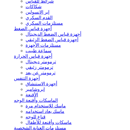
شرائط للقياس
شكاكات
إبر الانسولين
القدم السكري
مستلزمات السكري
أجهزة قياس الضغط
أجهزة قياس الضغط الديجيتال
أجهزة قياس الضغط الزئبقي
مستلزمات الأجهزة
سماعة طبيب
أجهزة قياس الحرارة
ترمومتر ديجيتال
ترمومتر زئبقي
ترمومتر عن بعد
أجهزة التنفس
أجهزة الاستنشاق
إيروشامبر
الأقنعة
الماسكات وأقنعة الوجه
ماسك للاستخدام مرة
ماسك يعاد استخدامه
قناع للوجه
ماسكات وأقنعة للأطفال
مستلزمات العناية الشخصية