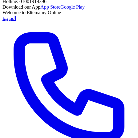
Hotline:
01001919396
Download our App
App Store
Google Play
Welcome to Eltemamy Online
العربية