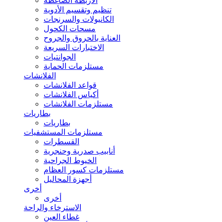
الأربطة الضاغطة
تنظيم وتقسيم الأدوية
الكانيولات والسرنجات
مسحات الكحول
العناية بالحروق والجروح
الاختبارات السريعة
الجوانتيات
مستلزمات الحماية
الفلانشات
قواعد الفلانشات
أكياس الفلانشات
مستلزمات الفلانشات
بطاريات
بطاريات
مستلزمات المستشفيات
القسطرات
أنابيب صدرية وحنجرية
الخيوط الجراحية
مستلزمات كسور العظام
أجهزة المحاليل
أخرى
أخرى
الاسترخاء والراحة
غطاء العين