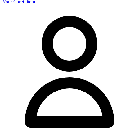
Your Cart:
0 item