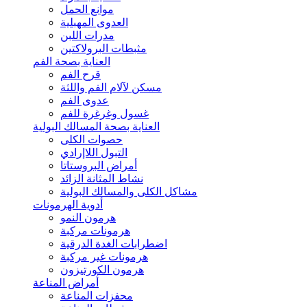
موانع الحمل
العدوى المهبلية
مدرات اللبن
مثبطات البرولاكتين
العناية بصحة الفم
قرح الفم
مسكن لآلام الفم واللثة
عدوى الفم
غسول وغرغرة للفم
العناية بصحة المسالك البولية
حصوات الكلى
التبول اللاإرادي
أمراض البروستاتا
نشاط المثانة الزائد
مشاكل الكلى والمسالك البولية
أدوية الهرمونات
هرمون النمو
هرمونات مركبة
اضطرابات الغدة الدرقية
هرمونات غير مركبة
هرمون الكورتيزون
أمراض المناعة
محفزات المناعة