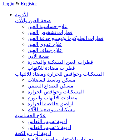
Login
&
Register
الأدوية
صحة العين والأذن
علاج حساسية العين
قطرات تشخيص العين
قطرات الجلوكوما وتوسيع حدقة العين
علاج عدوى العين
علاج جفاف العين
صحة الأذن
قطرات العين المسكنة والمخدرة
قطرات مضادة للالتهاب
المسكنات وخوافض للحرارة ومضاد للالتهاب
مسكن وباسط للعضلات
مسكن للصداع النصفي
المسكنات وخوافض الحرارة
مضادات الالتهاب والتورم
لواصق خافضة للحرارة
مسكنات موضعية للآلام
علاج الحساسية
أدوية تسبب النعاس
أدوية لا تسبب النعاس
أدوية البرد والكحة
مضادات الاحتقان والجيوب الأنفية