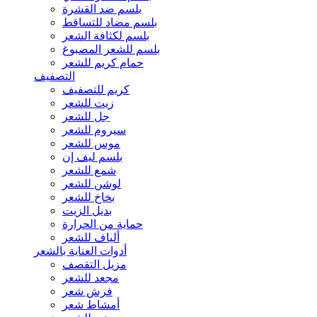
بلسم ضد القشرة
بلسم مضاد للتساقط
بلسم لكثافة الشعر
بلسم للشعر المصبوغ
حمام كريم للشعر
التصفيف
كريم للتصفيف
زيت للشعر
جل للشعر
سيروم للشعر
موس للشعر
بلسم ليف إن
شمع للشعر
لوشن للشعر
بخاخ للشعر
بديل الزيت
حماية من الحرارة
ألياف للشعر
أدوات العناية بالشعر
مزيل التقصف
مجعد للشعر
فرش شعر
أمشاط شعر