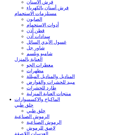
فرش الأسنان
فرش أسنان بالكهرباء
مستلزمات الاستحمام
الصابون
أدوات الاستحمام
قطن أذن
سدادات أذن
غسول الأيدي السائل
شاور جل
شامبو وبلسم
العناية بالمنزل
معطرات الجو
مطهرات
المناديل والمناديل المبللة
مبيد للحشرات والقوارض
طارد للحشرات
منتجات العناية المنزلية
الماكياج والاكسسوارات
حلق طبي
حلق طبي
الرموش الصناعية
الرموش الصناعية
لاصق للرموش
العدسات اللاصقة