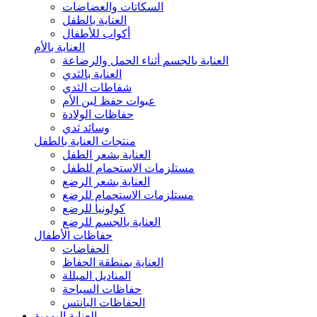
السكاتات والعضاضات
العناية بالطفل
أكواب للأطفال
العناية بالأم
العناية بالجسم أثناء الحمل والرضاعة
العناية بالثدي
شفاطات الثدي
عبوات حفظ لبن الأم
حفاظات الولادة
وسائد ثدي
منتجات العناية بالطفل
العناية بشعر الطفل
مستلزمات الاستحمام للطفل
العناية بشعر الرضع
مستلزمات الاستحمام للرضع
كولونيا للرضع
العناية بالجسم للرضع
حفاظات الأطفال
الحفاضات
العناية بمنطقة الحفاظ
المناديل المبللة
حفاظات السباحة
الحفاظات البانتس
العناية اليومية