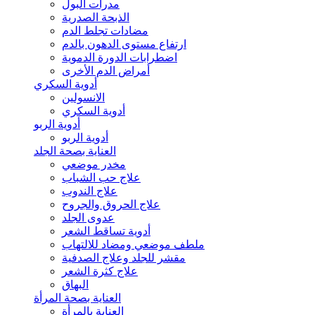
مدرات البول
الذبحة الصدرية
مضادات تجلط الدم
ارتفاع مستوى الدهون بالدم
اضطرابات الدورة الدموية
أمراض الدم الأخرى
أدوية السكري
الانسولين
أدوية السكري
أدوية الربو
أدوية الربو
العناية بصحة الجلد
مخدر موضعي
علاج حب الشباب
علاج الندوب
علاج الحروق والجروح
عدوى الجلد
أدوية تساقط الشعر
ملطف موضعي ومضاد للالتهاب
مقشر للجلد وعلاج الصدفية
علاج كثرة الشعر
البهاق
العناية بصحة المرأة
العناية بالمرأة