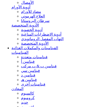
الأمصال
أدوية الأورام
مضاد للأورام
العلاج الهرموني
سرطان البروستاتا
الأدوية المتخصصة
أدوية الخصوبة
أدوية الاضطرابات المناعية
التهاب المفصل الروماتويدي
الأدوية المتخصصة
الفيتامينات والمكملات الغذائية
الفيتامينات
فيتامينات متعددة
فيتامين أ
فيتامين ب & ب مركب
فيتامين سي
فيتامين د
فيتامين هـ
فيتامينات أخرى
المعادن
كالسيوم
كروميوم
حديد
ماغنسيوم