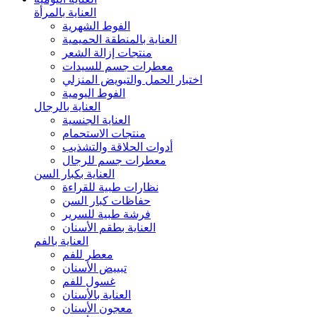
العناية بالمرأة
الفوط الشهرية
العناية بالمنطقة الحميمية
منتجات إزالة الشعر
معطرات جسم للسيدات
اختبار الحمل والتبويض المنزلي
الفوط اليومية
العناية بالرجال
العناية الجنسية
منتجات الاستحمام
أدوات الحلاقة والتشذيب
معطرات جسم للرجال
العناية بكبار السن
نظارات طبية للقراءة
حفاظات كبار السن
فرشة طبية للسرير
العناية بطقم الأسنان
العناية بالفم
معطر للفم
تبييض الأسنان
غسول للفم
العناية بالأسنان
معجون الأسنان