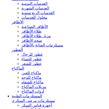
العدسات اليومية
العدسات الشهرية
العدسات الربع سنوية
محلول للعدسات
الأظافر
الأظافر الصناعية
طلاء الأظافر
مزيل طلاء الأظافر
صحة الأظافر
مستلزمات العناية بالأظافر
العطور
عطور للرجال
عطور للنساء
عطور للشعر
الماكياج
ماكياج للعين
ماكياج للوجه
ماكياج للشفاه
مزيلات الماكياج
أدوات الماكياج
المستلزمات الطبية
مستلزمات مرضى السكري
أجهزة قياس السكر