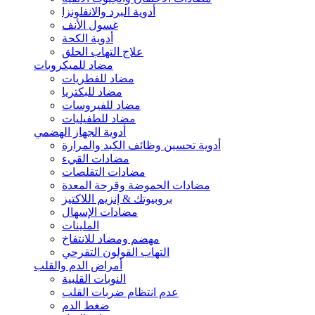
أدوية البرد والانفلونزا
غسول الأنف
أدوية الكحة
علاج التهاب الحلق
مضاد للميكروبات
مضاد للفطريات
مضاد للبكتريا
مضاد للفيروسات
مضاد للطفيليات
أدوية الجهاز الهضمي
أدوية تحسين وظائف الكبد والمرارة
مضادات القيء
مضادات التقلصات
مضادات الحموضة وقرحة المعدة
بروبيوتك & إنزيم اللاكتيز
مضادات الإسهال
الملينات
مهضم ومضاد للانتفاخ
التهاب القولون التقرحي
أمراض الدم والقلب
النوبات القلبية
عدم انتظام ضربات القلب
ضغط الدم