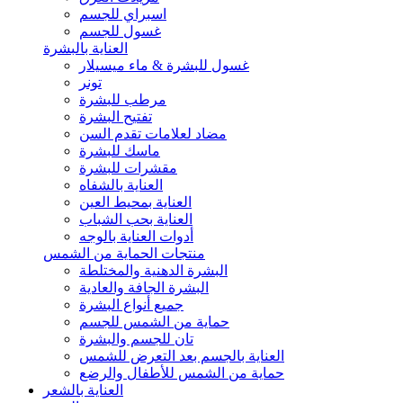
اسبراي للجسم
غسول للجسم
العناية بالبشرة
غسول للبشرة & ماء ميسيلار
تونر
مرطب للبشرة
تفتيح البشرة
مضاد لعلامات تقدم السن
ماسك للبشرة
مقشرات للبشرة
العناية بالشفاه
العناية بمحيط العين
العناية بحب الشباب
أدوات العناية بالوجه
منتجات الحماية من الشمس
البشرة الدهنية والمختلطة
البشرة الجافة والعادية
جميع أنواع البشرة
حماية من الشمس للجسم
تان للجسم والبشرة
العناية بالجسم بعد التعرض للشمس
حماية من الشمس للأطفال والرضع
العناية بالشعر