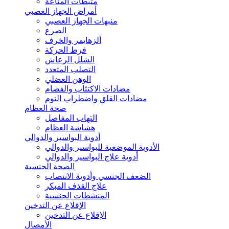
مثبطات المناعة
أمراض الجهاز العصبي
منبهات الجهاز العصبي
الصرع
ألزهايمر والخرف
فرط الحركة
الشلل الرعاش
التصلب المتعدد
الوهن العضلي
مضادات الاكتئاب والفصام
مضادات القلق واضطراب النوم
صحة العظام
التهاب المفاصل
هشاشة العظام
أدوية البواسير والدوالي
الأدوية الموضعية للبواسير والدوالي
أدوية علاج البواسير والدوالي
الصحة الجنسية
الضعف الجنسي وأدوية الانتصاب
علاج القذف المبكر
المنشطات الجنسية
الإقلاع عن التدخين
الإقلاع عن التدخين
الأمصال