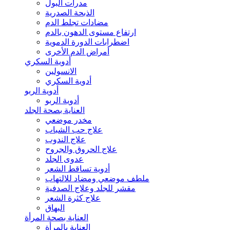
مدرات البول
الذبحة الصدرية
مضادات تجلط الدم
ارتفاع مستوى الدهون بالدم
اضطرابات الدورة الدموية
أمراض الدم الأخرى
أدوية السكري
الانسولين
أدوية السكري
أدوية الربو
أدوية الربو
العناية بصحة الجلد
مخدر موضعي
علاج حب الشباب
علاج الندوب
علاج الحروق والجروح
عدوى الجلد
أدوية تساقط الشعر
ملطف موضعي ومضاد للالتهاب
مقشر للجلد وعلاج الصدفية
علاج كثرة الشعر
البهاق
العناية بصحة المرأة
العناية بالمرأة