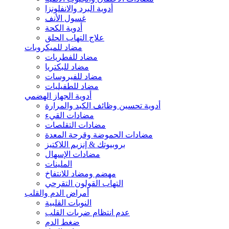
أدوية البرد والانفلونزا
غسول الأنف
أدوية الكحة
علاج التهاب الحلق
مضاد للميكروبات
مضاد للفطريات
مضاد للبكتريا
مضاد للفيروسات
مضاد للطفيليات
أدوية الجهاز الهضمي
أدوية تحسين وظائف الكبد والمرارة
مضادات القيء
مضادات التقلصات
مضادات الحموضة وقرحة المعدة
بروبيوتك & إنزيم اللاكتيز
مضادات الإسهال
الملينات
مهضم ومضاد للانتفاخ
التهاب القولون التقرحي
أمراض الدم والقلب
النوبات القلبية
عدم انتظام ضربات القلب
ضغط الدم