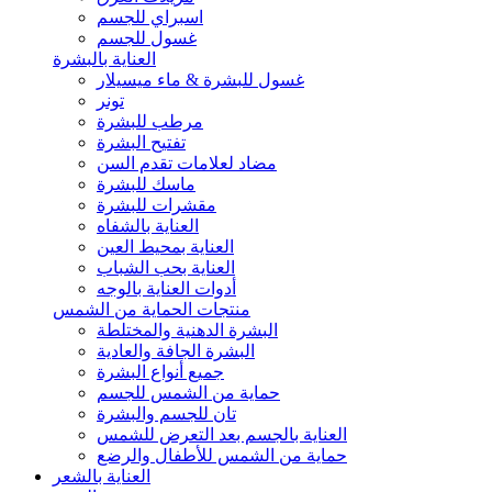
اسبراي للجسم
غسول للجسم
العناية بالبشرة
غسول للبشرة & ماء ميسيلار
تونر
مرطب للبشرة
تفتيح البشرة
مضاد لعلامات تقدم السن
ماسك للبشرة
مقشرات للبشرة
العناية بالشفاه
العناية بمحيط العين
العناية بحب الشباب
أدوات العناية بالوجه
منتجات الحماية من الشمس
البشرة الدهنية والمختلطة
البشرة الجافة والعادية
جميع أنواع البشرة
حماية من الشمس للجسم
تان للجسم والبشرة
العناية بالجسم بعد التعرض للشمس
حماية من الشمس للأطفال والرضع
العناية بالشعر