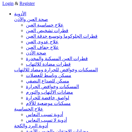
Login
&
Register
الأدوية
صحة العين والأذن
علاج حساسية العين
قطرات تشخيص العين
قطرات الجلوكوما وتوسيع حدقة العين
علاج عدوى العين
علاج جفاف العين
صحة الأذن
قطرات العين المسكنة والمخدرة
قطرات مضادة للالتهاب
المسكنات وخوافض للحرارة ومضاد للالتهاب
مسكن وباسط للعضلات
مسكن للصداع النصفي
المسكنات وخوافض الحرارة
مضادات الالتهاب والتورم
لواصق خافضة للحرارة
مسكنات موضعية للآلام
علاج الحساسية
أدوية تسبب النعاس
أدوية لا تسبب النعاس
أدوية البرد والكحة
مضادات الاحتقان والجيوب الأنفية