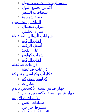
المستلزمات الخاصة بالتبول
أكياس تجميع البول
شطافات السفر
حقنة شرجية
اللياقة والتخسيس
ميزان ديجيتال
ميزان تحليلي
شرابات الدوالي الضاغطة
أعلى الركبة
أسفل الركبة
أعلى الفخذ
شراب كولون
أعلى الركبة
ذراعات ضاغطة
ذراعات ضاغطة
عكازات وكراسي متحركة
كراسي متحركة
عكازات
جهاز قياس نسبة الأكسجين بالدم
جهاز قياس نسبة الأكسجين بالدم
الإسعافات الأولية
ضمادات العين
مشرط جراحي