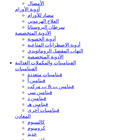
الأمصال
أدوية الأورام
مضاد للأورام
العلاج الهرموني
سرطان البروستاتا
الأدوية المتخصصة
أدوية الخصوبة
أدوية الاضطرابات المناعية
التهاب المفصل الروماتويدي
الأدوية المتخصصة
الفيتامينات والمكملات الغذائية
الفيتامينات
فيتامينات متعددة
فيتامين أ
فيتامين ب & ب مركب
فيتامين سي
فيتامين د
فيتامين هـ
فيتامينات أخرى
المعادن
كالسيوم
كروميوم
حديد
ماغنسيوم