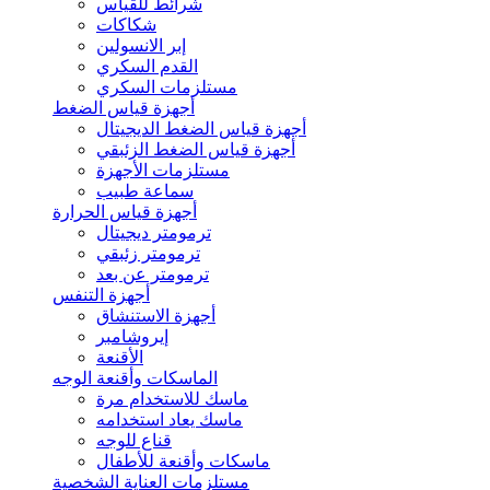
شرائط للقياس
شكاكات
إبر الانسولين
القدم السكري
مستلزمات السكري
أجهزة قياس الضغط
أجهزة قياس الضغط الديجيتال
أجهزة قياس الضغط الزئبقي
مستلزمات الأجهزة
سماعة طبيب
أجهزة قياس الحرارة
ترمومتر ديجيتال
ترمومتر زئبقي
ترمومتر عن بعد
أجهزة التنفس
أجهزة الاستنشاق
إيروشامبر
الأقنعة
الماسكات وأقنعة الوجه
ماسك للاستخدام مرة
ماسك يعاد استخدامه
قناع للوجه
ماسكات وأقنعة للأطفال
مستلزمات العناية الشخصية