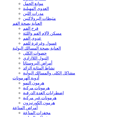
موانع الحمل
العدوى المهبلية
مدرات اللبن
مثبطات البرولاكتين
العناية بصحة الفم
قرح الفم
مسكن لآلام الفم واللثة
عدوى الفم
غسول وغرغرة للفم
العناية بصحة المسالك البولية
حصوات الكلى
التبول اللاإرادي
أمراض البروستاتا
نشاط المثانة الزائد
مشاكل الكلى والمسالك البولية
أدوية الهرمونات
هرمون النمو
هرمونات مركبة
اضطرابات الغدة الدرقية
هرمونات غير مركبة
هرمون الكورتيزون
أمراض المناعة
محفزات المناعة