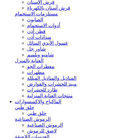
فرش الأسنان
فرش أسنان بالكهرباء
مستلزمات الاستحمام
الصابون
أدوات الاستحمام
قطن أذن
سدادات أذن
غسول الأيدي السائل
شاور جل
شامبو وبلسم
العناية بالمنزل
معطرات الجو
مطهرات
المناديل والمناديل المبللة
مبيد للحشرات والقوارض
طارد للحشرات
منتجات العناية المنزلية
الماكياج والاكسسوارات
حلق طبي
حلق طبي
الرموش الصناعية
الرموش الصناعية
لاصق للرموش
العدسات اللاصقة