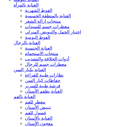
العناية بالمرأة
الفوط الشهرية
العناية بالمنطقة الحميمية
منتجات إزالة الشعر
معطرات جسم للسيدات
اختبار الحمل والتبويض المنزلي
الفوط اليومية
العناية بالرجال
العناية الجنسية
منتجات الاستحمام
أدوات الحلاقة والتشذيب
معطرات جسم للرجال
العناية بكبار السن
نظارات طبية للقراءة
حفاظات كبار السن
فرشة طبية للسرير
العناية بطقم الأسنان
العناية بالفم
معطر للفم
تبييض الأسنان
غسول للفم
العناية بالأسنان
معجون الأسنان