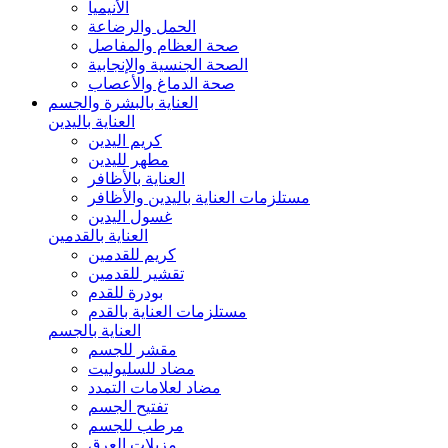
الأنيميا
الحمل والرضاعة
صحة العظام والمفاصل
الصحة الجنسية والإنجابية
صحة الدماغ والأعصاب
العناية بالبشرة والجسم
العناية باليدين
كريم اليدين
مطهر لليدين
العناية بالأظافر
مستلزمات العناية باليدين والأظافر
غسول اليدين
العناية بالقدمين
كريم للقدمين
تقشير للقدمين
بودرة للقدم
مستلزمات العناية بالقدم
العناية بالجسم
مقشر للجسم
مضاد للسليوليت
مضاد لعلامات التمدد
تفتيح الجسم
مرطب للجسم
مزيلات العرق