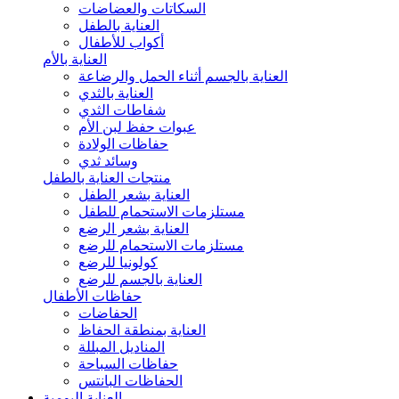
السكاتات والعضاضات
العناية بالطفل
أكواب للأطفال
العناية بالأم
العناية بالجسم أثناء الحمل والرضاعة
العناية بالثدي
شفاطات الثدي
عبوات حفظ لبن الأم
حفاظات الولادة
وسائد ثدي
منتجات العناية بالطفل
العناية بشعر الطفل
مستلزمات الاستحمام للطفل
العناية بشعر الرضع
مستلزمات الاستحمام للرضع
كولونيا للرضع
العناية بالجسم للرضع
حفاظات الأطفال
الحفاضات
العناية بمنطقة الحفاظ
المناديل المبللة
حفاظات السباحة
الحفاظات البانتس
العناية اليومية