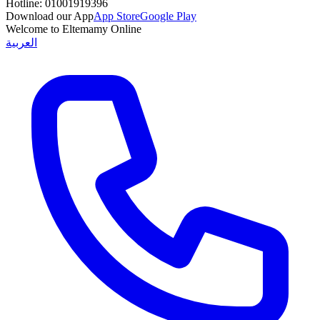
Hotline:
01001919396
Download our App
App Store
Google Play
Welcome to Eltemamy Online
العربية