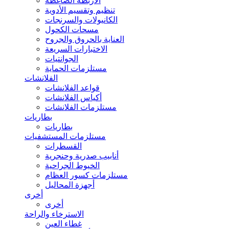
الأربطة الضاغطة
تنظيم وتقسيم الأدوية
الكانيولات والسرنجات
مسحات الكحول
العناية بالحروق والجروح
الاختبارات السريعة
الجوانتيات
مستلزمات الحماية
الفلانشات
قواعد الفلانشات
أكياس الفلانشات
مستلزمات الفلانشات
بطاريات
بطاريات
مستلزمات المستشفيات
القسطرات
أنابيب صدرية وحنجرية
الخيوط الجراحية
مستلزمات كسور العظام
أجهزة المحاليل
أخرى
أخرى
الاسترخاء والراحة
غطاء العين