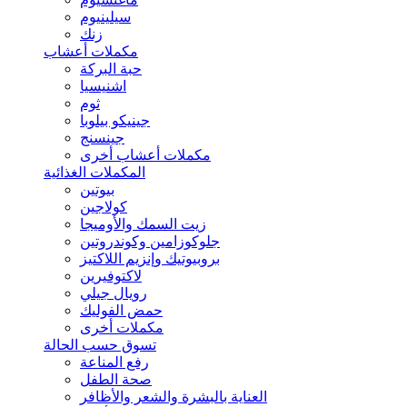
سيلينيوم
زنك
مكملات أعشاب
حبة البركة
اشنيسيا
ثوم
جينيكو بيلوبا
جينسنج
مكملات أعشاب أخرى
المكملات الغذائية
بيوتين
كولاجين
زيت السمك والأوميجا
جلوكوزامين وكوندروتين
بروبيوتيك وإنزيم اللاكتيز
لاكتوفيرين
رويال جيلي
حمض الفوليك
مكملات أخرى
تسوق حسب الحالة
رفع المناعة
صحة الطفل
العناية بالبشرة والشعر والأظافر