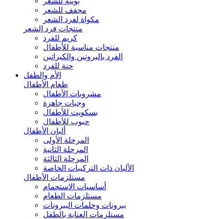
بونيه للشعر
مجفف للشعر
مكواة لفرد الشعر
منتجات فرد الشعر
كريم للفرد
منتجات مناسبة للأطفال
الفرد بالبروتين والكيراتين
حنة للفرد
الأم والطفل
طعام الأطفال
مشروبات الأطفال
وجبات جاهزة
بسكويت للأطفال
حبوب للأطفال
ألبان الأطفال
المرحلة الأولى
المرحلة الثانية
المرحلة الثالثة
الألبان ذات التركيبات الخاصة
مستلزمات الأطفال
أساسيات الاستحمام
مستلزمات الطعام
ببرونات وحلمات الببرونات
مستلزمات العناية بالطفل