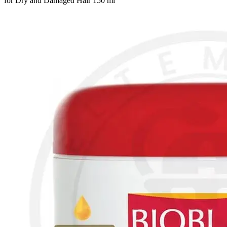
for Dry and Damaged Hair 150 ml