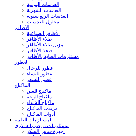
العدسات اليومية
العدسات الشهرية
العدسات الربع سنوية
محلول للعدسات
الأظافر
الأظافر الصناعية
طلاء الأظافر
مزيل طلاء الأظافر
صحة الأظافر
مستلزمات العناية بالأظافر
العطور
عطور للرجال
عطور للنساء
عطور للشعر
الماكياج
ماكياج للعين
ماكياج للوجه
ماكياج للشفاه
مزيلات الماكياج
أدوات الماكياج
المستلزمات الطبية
مستلزمات مرضى السكري
أجهزة قياس السكر