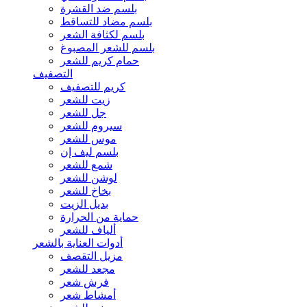
بلسم ضد القشرة
بلسم مضاد للتساقط
بلسم لكثافة الشعر
بلسم للشعر المصبوغ
حمام كريم للشعر
التصفيف
كريم للتصفيف
زيت للشعر
جل للشعر
سيروم للشعر
موس للشعر
بلسم ليف إن
شمع للشعر
لوشن للشعر
بخاخ للشعر
بديل الزيت
حماية من الحرارة
ألياف للشعر
أدوات العناية بالشعر
مزيل التقصف
مجعد للشعر
فرش شعر
أمشاط شعر