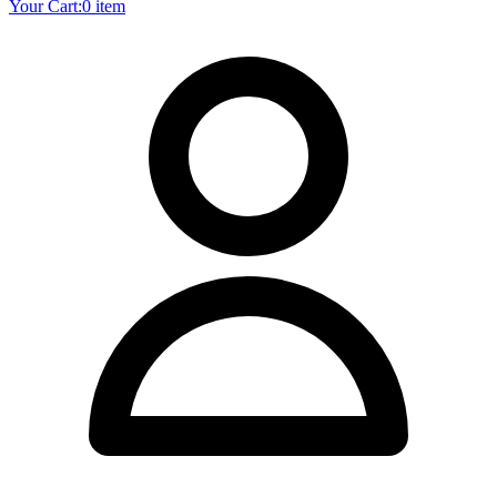
Your Cart:
0 item