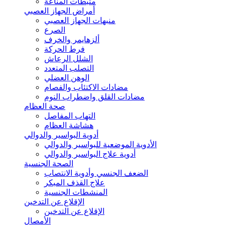
مثبطات المناعة
أمراض الجهاز العصبي
منبهات الجهاز العصبي
الصرع
ألزهايمر والخرف
فرط الحركة
الشلل الرعاش
التصلب المتعدد
الوهن العضلي
مضادات الاكتئاب والفصام
مضادات القلق واضطراب النوم
صحة العظام
التهاب المفاصل
هشاشة العظام
أدوية البواسير والدوالي
الأدوية الموضعية للبواسير والدوالي
أدوية علاج البواسير والدوالي
الصحة الجنسية
الضعف الجنسي وأدوية الانتصاب
علاج القذف المبكر
المنشطات الجنسية
الإقلاع عن التدخين
الإقلاع عن التدخين
الأمصال