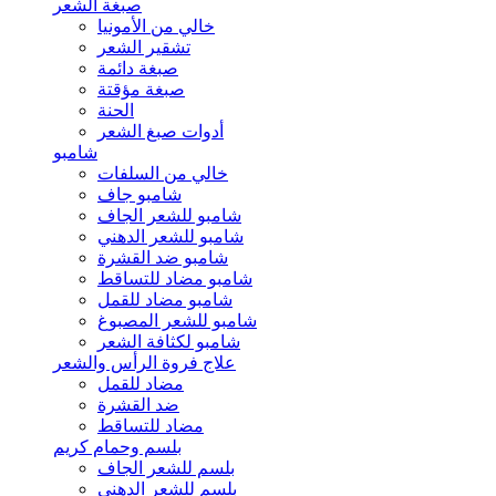
صبغة الشعر
خالي من الأمونيا
تشقير الشعر
صبغة دائمة
صبغة مؤقتة
الحنة
أدوات صبغ الشعر
شامبو
خالي من السلفات
شامبو جاف
شامبو للشعر الجاف
شامبو للشعر الدهني
شامبو ضد القشرة
شامبو مضاد للتساقط
شامبو مضاد للقمل
شامبو للشعر المصبوغ
شامبو لكثافة الشعر
علاج فروة الرأس والشعر
مضاد للقمل
ضد القشرة
مضاد للتساقط
بلسم وحمام كريم
بلسم للشعر الجاف
بلسم للشعر الدهني