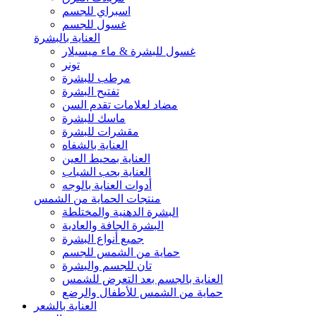
اسبراي للجسم
غسول للجسم
العناية بالبشرة
غسول للبشرة & ماء ميسيلار
تونر
مرطب للبشرة
تفتيح البشرة
مضاد لعلامات تقدم السن
ماسك للبشرة
مقشرات للبشرة
العناية بالشفاه
العناية بمحيط العين
العناية بحب الشباب
أدوات العناية بالوجه
منتجات الحماية من الشمس
البشرة الدهنية والمختلطة
البشرة الجافة والعادية
جميع أنواع البشرة
حماية من الشمس للجسم
تان للجسم والبشرة
العناية بالجسم بعد التعرض للشمس
حماية من الشمس للأطفال والرضع
العناية بالشعر