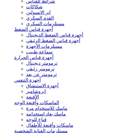
شرائط للقياس
شكاكات
إبر الانسولين
القدم السكري
مستلزمات السكري
أجهزة قياس الضغط
أجهزة قياس الضغط الديجيتال
أجهزة قياس الضغط الزئبقي
مستلزمات الأجهزة
سماعة طبيب
أجهزة قياس الحرارة
ترمومتر ديجيتال
ترمومتر زئبقي
ترمومتر عن بعد
أجهزة التنفس
أجهزة الاستنشاق
إيروشامبر
الأقنعة
الماسكات وأقنعة الوجه
ماسك للاستخدام مرة
ماسك يعاد استخدامه
قناع للوجه
ماسكات وأقنعة للأطفال
مستلزمات العناية الشخصية