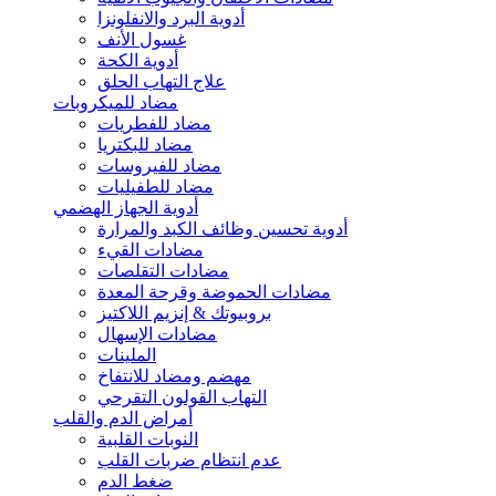
أدوية البرد والانفلونزا
غسول الأنف
أدوية الكحة
علاج التهاب الحلق
مضاد للميكروبات
مضاد للفطريات
مضاد للبكتريا
مضاد للفيروسات
مضاد للطفيليات
أدوية الجهاز الهضمي
أدوية تحسين وظائف الكبد والمرارة
مضادات القيء
مضادات التقلصات
مضادات الحموضة وقرحة المعدة
بروبيوتك & إنزيم اللاكتيز
مضادات الإسهال
الملينات
مهضم ومضاد للانتفاخ
التهاب القولون التقرحي
أمراض الدم والقلب
النوبات القلبية
عدم انتظام ضربات القلب
ضغط الدم