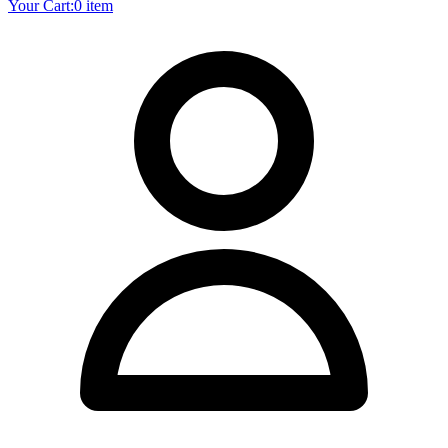
Your Cart:
0 item