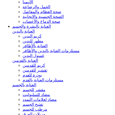
الأنيميا
الحمل والرضاعة
صحة العظام والمفاصل
الصحة الجنسية والإنجابية
صحة الدماغ والأعصاب
العناية بالبشرة والجسم
العناية باليدين
كريم اليدين
مطهر لليدين
العناية بالأظافر
مستلزمات العناية باليدين والأظافر
غسول اليدين
العناية بالقدمين
كريم للقدمين
تقشير للقدمين
بودرة للقدم
مستلزمات العناية بالقدم
العناية بالجسم
مقشر للجسم
مضاد للسليوليت
مضاد لعلامات التمدد
تفتيح الجسم
مرطب للجسم
مزيلات العرق