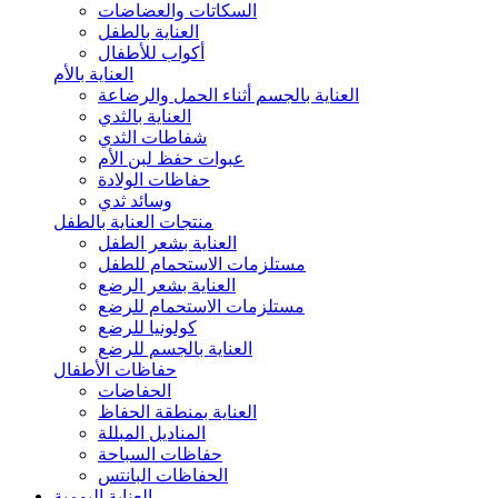
السكاتات والعضاضات
العناية بالطفل
أكواب للأطفال
العناية بالأم
العناية بالجسم أثناء الحمل والرضاعة
العناية بالثدي
شفاطات الثدي
عبوات حفظ لبن الأم
حفاظات الولادة
وسائد ثدي
منتجات العناية بالطفل
العناية بشعر الطفل
مستلزمات الاستحمام للطفل
العناية بشعر الرضع
مستلزمات الاستحمام للرضع
كولونيا للرضع
العناية بالجسم للرضع
حفاظات الأطفال
الحفاضات
العناية بمنطقة الحفاظ
المناديل المبللة
حفاظات السباحة
الحفاظات البانتس
العناية اليومية