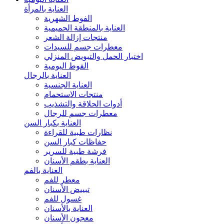
العناية بالمرأة
الفوط الشهرية
العناية بالمنطقة الحميمية
منتجات إزالة الشعر
معطرات جسم للسيدات
اختبار الحمل والتبويض المنزلي
الفوط اليومية
العناية بالرجال
العناية الجنسية
منتجات الاستحمام
أدوات الحلاقة والتشذيب
معطرات جسم للرجال
العناية بكبار السن
نظارات طبية للقراءة
حفاظات كبار السن
فرشة طبية للسرير
العناية بطقم الأسنان
العناية بالفم
معطر للفم
تبييض الأسنان
غسول للفم
العناية بالأسنان
معجون الأسنان