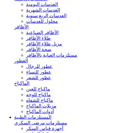
العدسات اليومية
العدسات الشهرية
العدسات الربع سنوية
محلول للعدسات
الأظافر
الأظافر الصناعية
طلاء الأظافر
مزيل طلاء الأظافر
صحة الأظافر
مستلزمات العناية بالأظافر
العطور
عطور للرجال
عطور للنساء
عطور للشعر
الماكياج
ماكياج للعين
ماكياج للوجه
ماكياج للشفاه
مزيلات الماكياج
أدوات الماكياج
المستلزمات الطبية
مستلزمات مرضى السكري
أجهزة قياس السكر