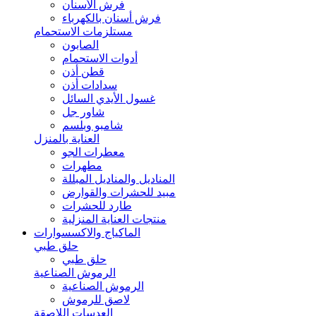
فرش الأسنان
فرش أسنان بالكهرباء
مستلزمات الاستحمام
الصابون
أدوات الاستحمام
قطن أذن
سدادات أذن
غسول الأيدي السائل
شاور جل
شامبو وبلسم
العناية بالمنزل
معطرات الجو
مطهرات
المناديل والمناديل المبللة
مبيد للحشرات والقوارض
طارد للحشرات
منتجات العناية المنزلية
الماكياج والاكسسوارات
حلق طبي
حلق طبي
الرموش الصناعية
الرموش الصناعية
لاصق للرموش
العدسات اللاصقة