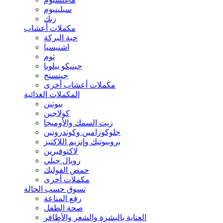
سيلينيوم
زنك
مكملات أعشاب
حبة البركة
اشنيسيا
ثوم
جينيكو بيلوبا
جينسنج
مكملات أعشاب أخرى
المكملات الغذائية
بيوتين
كولاجين
زيت السمك والأوميجا
جلوكوزامين وكوندروتين
بروبيوتيك وإنزيم اللاكتيز
لاكتوفيرين
رويال جيلي
حمض الفوليك
مكملات أخرى
تسوق حسب الحالة
رفع المناعة
صحة الطفل
العناية بالبشرة والشعر والأظافر