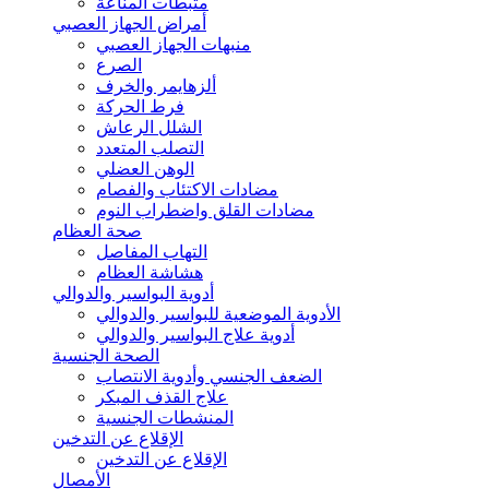
مثبطات المناعة
أمراض الجهاز العصبي
منبهات الجهاز العصبي
الصرع
ألزهايمر والخرف
فرط الحركة
الشلل الرعاش
التصلب المتعدد
الوهن العضلي
مضادات الاكتئاب والفصام
مضادات القلق واضطراب النوم
صحة العظام
التهاب المفاصل
هشاشة العظام
أدوية البواسير والدوالي
الأدوية الموضعية للبواسير والدوالي
أدوية علاج البواسير والدوالي
الصحة الجنسية
الضعف الجنسي وأدوية الانتصاب
علاج القذف المبكر
المنشطات الجنسية
الإقلاع عن التدخين
الإقلاع عن التدخين
الأمصال