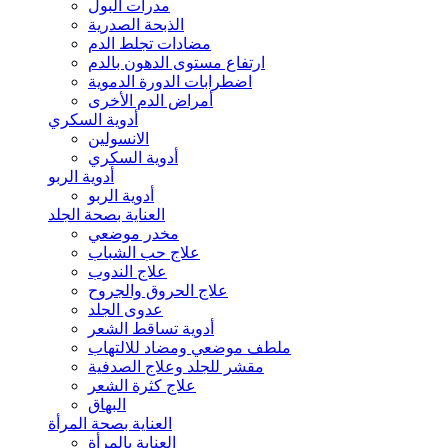
مدرات البول
الذبحة الصدرية
مضادات تجلط الدم
ارتفاع مستوى الدهون بالدم
اضطرابات الدورة الدموية
أمراض الدم الأخرى
أدوية السكري
الانسولين
أدوية السكري
أدوية الربو
أدوية الربو
العناية بصحة الجلد
مخدر موضعي
علاج حب الشباب
علاج الندوب
علاج الحروق والجروح
عدوى الجلد
أدوية تساقط الشعر
ملطف موضعي ومضاد للالتهاب
مقشر للجلد وعلاج الصدفية
علاج كثرة الشعر
البهاق
العناية بصحة المرأة
العناية بالمرأة