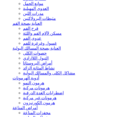
موانع الحمل
العدوى المهبلية
مدرات اللبن
مثبطات البرولاكتين
العناية بصحة الفم
قرح الفم
مسكن لآلام الفم واللثة
عدوى الفم
غسول وغرغرة للفم
العناية بصحة المسالك البولية
حصوات الكلى
التبول اللاإرادي
أمراض البروستاتا
نشاط المثانة الزائد
مشاكل الكلى والمسالك البولية
أدوية الهرمونات
هرمون النمو
هرمونات مركبة
اضطرابات الغدة الدرقية
هرمونات غير مركبة
هرمون الكورتيزون
أمراض المناعة
محفزات المناعة