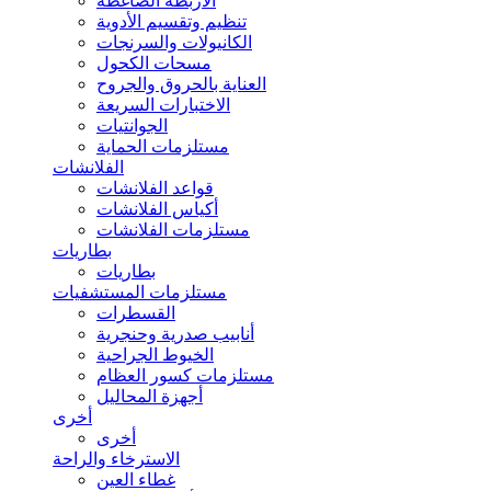
الأربطة الضاغطة
تنظيم وتقسيم الأدوية
الكانيولات والسرنجات
مسحات الكحول
العناية بالحروق والجروح
الاختبارات السريعة
الجوانتيات
مستلزمات الحماية
الفلانشات
قواعد الفلانشات
أكياس الفلانشات
مستلزمات الفلانشات
بطاريات
بطاريات
مستلزمات المستشفيات
القسطرات
أنابيب صدرية وحنجرية
الخيوط الجراحية
مستلزمات كسور العظام
أجهزة المحاليل
أخرى
أخرى
الاسترخاء والراحة
غطاء العين