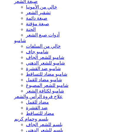
صبغة الشعر
خالي من الأمونيا
تشقير الشعر
صبغة دائمة
صبغة مؤقتة
الحنة
أدوات صبغ الشعر
شامبو
خالي من السلفات
شامبو جاف
شامبو للشعر الجاف
شامبو للشعر الدهني
شامبو ضد القشرة
شامبو مضاد للتساقط
شامبو مضاد للقمل
شامبو للشعر المصبوغ
شامبو لكثافة الشعر
علاج فروة الرأس والشعر
مضاد للقمل
ضد القشرة
مضاد للتساقط
بلسم وحمام كريم
بلسم للشعر الجاف
بلسم للشعر الدهني