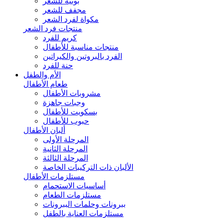
بونيه للشعر
مجفف للشعر
مكواة لفرد الشعر
منتجات فرد الشعر
كريم للفرد
منتجات مناسبة للأطفال
الفرد بالبروتين والكيراتين
حنة للفرد
الأم والطفل
طعام الأطفال
مشروبات الأطفال
وجبات جاهزة
بسكويت للأطفال
حبوب للأطفال
ألبان الأطفال
المرحلة الأولى
المرحلة الثانية
المرحلة الثالثة
الألبان ذات التركيبات الخاصة
مستلزمات الأطفال
أساسيات الاستحمام
مستلزمات الطعام
ببرونات وحلمات الببرونات
مستلزمات العناية بالطفل