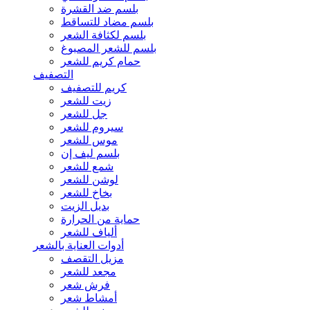
بلسم ضد القشرة
بلسم مضاد للتساقط
بلسم لكثافة الشعر
بلسم للشعر المصبوغ
حمام كريم للشعر
التصفيف
كريم للتصفيف
زيت للشعر
جل للشعر
سيروم للشعر
موس للشعر
بلسم ليف إن
شمع للشعر
لوشن للشعر
بخاخ للشعر
بديل الزيت
حماية من الحرارة
ألياف للشعر
أدوات العناية بالشعر
مزيل التقصف
مجعد للشعر
فرش شعر
أمشاط شعر