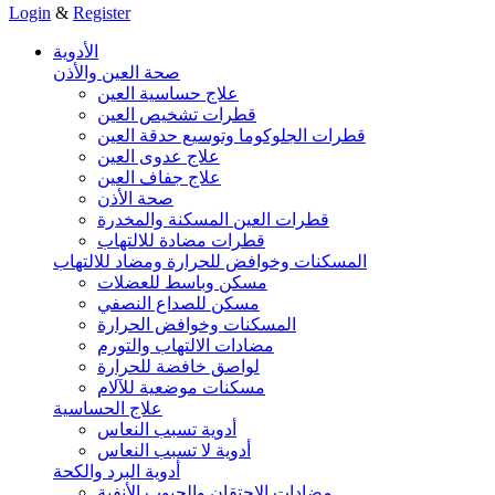
Login
&
Register
الأدوية
صحة العين والأذن
علاج حساسية العين
قطرات تشخيص العين
قطرات الجلوكوما وتوسيع حدقة العين
علاج عدوى العين
علاج جفاف العين
صحة الأذن
قطرات العين المسكنة والمخدرة
قطرات مضادة للالتهاب
المسكنات وخوافض للحرارة ومضاد للالتهاب
مسكن وباسط للعضلات
مسكن للصداع النصفي
المسكنات وخوافض الحرارة
مضادات الالتهاب والتورم
لواصق خافضة للحرارة
مسكنات موضعية للآلام
علاج الحساسية
أدوية تسبب النعاس
أدوية لا تسبب النعاس
أدوية البرد والكحة
مضادات الاحتقان والجيوب الأنفية