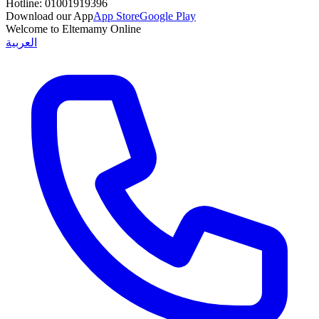
Hotline:
01001919396
Download our App
App Store
Google Play
Welcome to Eltemamy Online
العربية