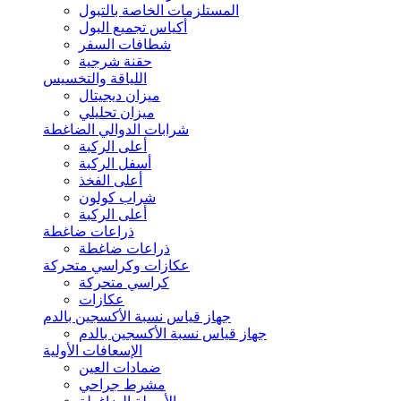
المستلزمات الخاصة بالتبول
أكياس تجميع البول
شطافات السفر
حقنة شرجية
اللياقة والتخسيس
ميزان ديجيتال
ميزان تحليلي
شرابات الدوالي الضاغطة
أعلى الركبة
أسفل الركبة
أعلى الفخذ
شراب كولون
أعلى الركبة
ذراعات ضاغطة
ذراعات ضاغطة
عكازات وكراسي متحركة
كراسي متحركة
عكازات
جهاز قياس نسبة الأكسجين بالدم
جهاز قياس نسبة الأكسجين بالدم
الإسعافات الأولية
ضمادات العين
مشرط جراحي