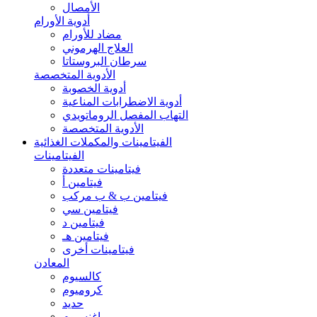
الأمصال
أدوية الأورام
مضاد للأورام
العلاج الهرموني
سرطان البروستاتا
الأدوية المتخصصة
أدوية الخصوبة
أدوية الاضطرابات المناعية
التهاب المفصل الروماتويدي
الأدوية المتخصصة
الفيتامينات والمكملات الغذائية
الفيتامينات
فيتامينات متعددة
فيتامين أ
فيتامين ب & ب مركب
فيتامين سي
فيتامين د
فيتامين هـ
فيتامينات أخرى
المعادن
كالسيوم
كروميوم
حديد
ماغنسيوم