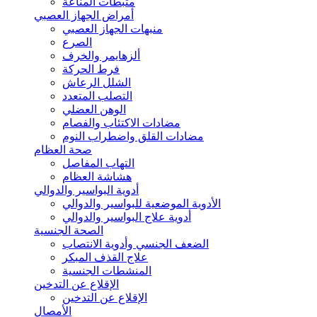
مثبطات المناعة
أمراض الجهاز العصبي
منبهات الجهاز العصبي
الصرع
ألزهايمر والخرف
فرط الحركة
الشلل الرعاش
التصلب المتعدد
الوهن العضلي
مضادات الاكتئاب والفصام
مضادات القلق واضطراب النوم
صحة العظام
التهاب المفاصل
هشاشة العظام
أدوية البواسير والدوالي
الأدوية الموضعية للبواسير والدوالي
أدوية علاج البواسير والدوالي
الصحة الجنسية
الضعف الجنسي وأدوية الانتصاب
علاج القذف المبكر
المنشطات الجنسية
الإقلاع عن التدخين
الإقلاع عن التدخين
الأمصال