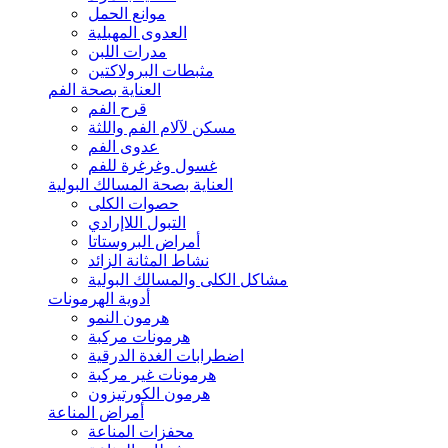
موانع الحمل
العدوى المهبلية
مدرات اللبن
مثبطات البرولاكتين
العناية بصحة الفم
قرح الفم
مسكن لآلام الفم واللثة
عدوى الفم
غسول وغرغرة للفم
العناية بصحة المسالك البولية
حصوات الكلى
التبول اللاإرادي
أمراض البروستاتا
نشاط المثانة الزائد
مشاكل الكلى والمسالك البولية
أدوية الهرمونات
هرمون النمو
هرمونات مركبة
اضطرابات الغدة الدرقية
هرمونات غير مركبة
هرمون الكورتيزون
أمراض المناعة
محفزات المناعة