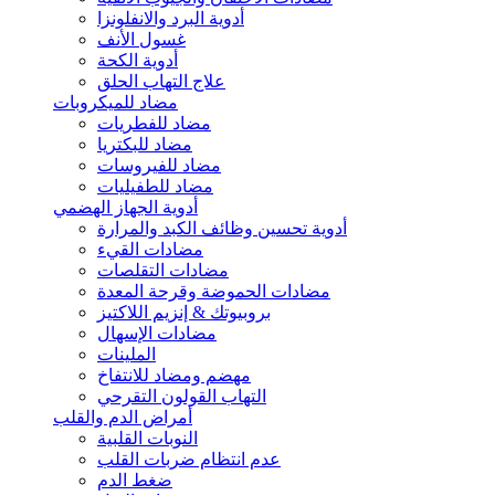
أدوية البرد والانفلونزا
غسول الأنف
أدوية الكحة
علاج التهاب الحلق
مضاد للميكروبات
مضاد للفطريات
مضاد للبكتريا
مضاد للفيروسات
مضاد للطفيليات
أدوية الجهاز الهضمي
أدوية تحسين وظائف الكبد والمرارة
مضادات القيء
مضادات التقلصات
مضادات الحموضة وقرحة المعدة
بروبيوتك & إنزيم اللاكتيز
مضادات الإسهال
الملينات
مهضم ومضاد للانتفاخ
التهاب القولون التقرحي
أمراض الدم والقلب
النوبات القلبية
عدم انتظام ضربات القلب
ضغط الدم