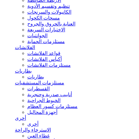
الأربطة الضاغطة
تنظيم وتقسيم الأدوية
الكانيولات والسرنجات
مسحات الكحول
العناية بالحروق والجروح
الاختبارات السريعة
الجوانتيات
مستلزمات الحماية
الفلانشات
قواعد الفلانشات
أكياس الفلانشات
مستلزمات الفلانشات
بطاريات
بطاريات
مستلزمات المستشفيات
القسطرات
أنابيب صدرية وحنجرية
الخيوط الجراحية
مستلزمات كسور العظام
أجهزة المحاليل
أخرى
أخرى
الاسترخاء والراحة
غطاء العين