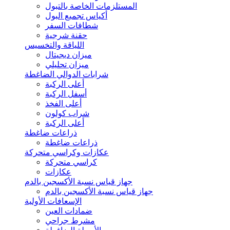
المستلزمات الخاصة بالتبول
أكياس تجميع البول
شطافات السفر
حقنة شرجية
اللياقة والتخسيس
ميزان ديجيتال
ميزان تحليلي
شرابات الدوالي الضاغطة
أعلى الركبة
أسفل الركبة
أعلى الفخذ
شراب كولون
أعلى الركبة
ذراعات ضاغطة
ذراعات ضاغطة
عكازات وكراسي متحركة
كراسي متحركة
عكازات
جهاز قياس نسبة الأكسجين بالدم
جهاز قياس نسبة الأكسجين بالدم
الإسعافات الأولية
ضمادات العين
مشرط جراحي