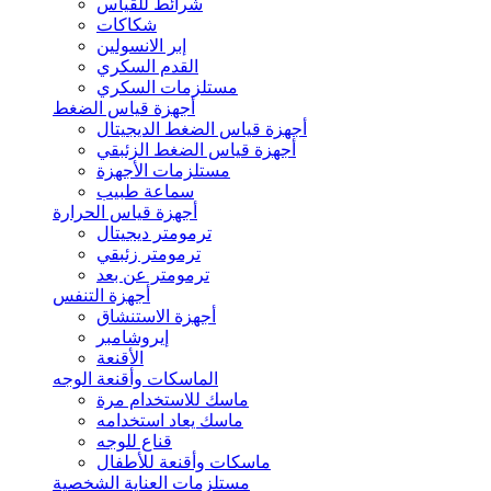
شرائط للقياس
شكاكات
إبر الانسولين
القدم السكري
مستلزمات السكري
أجهزة قياس الضغط
أجهزة قياس الضغط الديجيتال
أجهزة قياس الضغط الزئبقي
مستلزمات الأجهزة
سماعة طبيب
أجهزة قياس الحرارة
ترمومتر ديجيتال
ترمومتر زئبقي
ترمومتر عن بعد
أجهزة التنفس
أجهزة الاستنشاق
إيروشامبر
الأقنعة
الماسكات وأقنعة الوجه
ماسك للاستخدام مرة
ماسك يعاد استخدامه
قناع للوجه
ماسكات وأقنعة للأطفال
مستلزمات العناية الشخصية