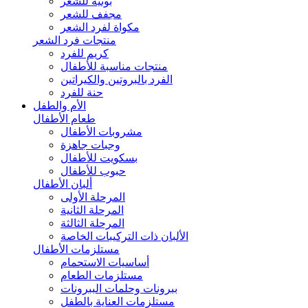
بونيه للشعر
مجفف للشعر
مكواة لفرد الشعر
منتجات فرد الشعر
كريم للفرد
منتجات مناسبة للأطفال
الفرد بالبروتين والكيراتين
حنة للفرد
الأم والطفل
طعام الأطفال
مشروبات الأطفال
وجبات جاهزة
بسكويت للأطفال
حبوب للأطفال
ألبان الأطفال
المرحلة الأولى
المرحلة الثانية
المرحلة الثالثة
الألبان ذات التركيبات الخاصة
مستلزمات الأطفال
أساسيات الاستحمام
مستلزمات الطعام
ببرونات وحلمات الببرونات
مستلزمات العناية بالطفل