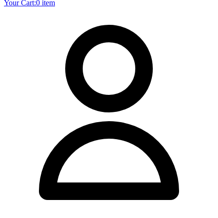
Your Cart:
0 item