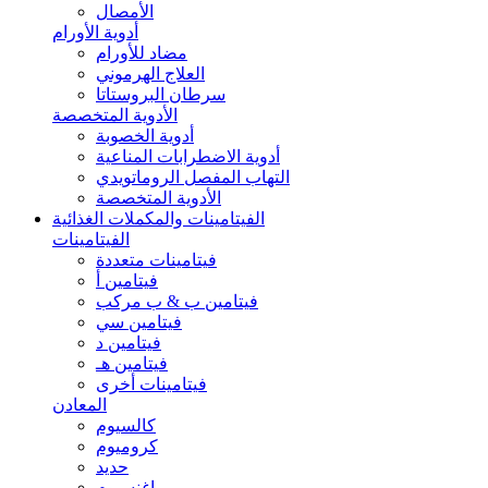
الأمصال
أدوية الأورام
مضاد للأورام
العلاج الهرموني
سرطان البروستاتا
الأدوية المتخصصة
أدوية الخصوبة
أدوية الاضطرابات المناعية
التهاب المفصل الروماتويدي
الأدوية المتخصصة
الفيتامينات والمكملات الغذائية
الفيتامينات
فيتامينات متعددة
فيتامين أ
فيتامين ب & ب مركب
فيتامين سي
فيتامين د
فيتامين هـ
فيتامينات أخرى
المعادن
كالسيوم
كروميوم
حديد
ماغنسيوم