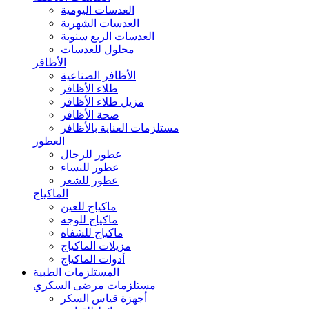
العدسات اليومية
العدسات الشهرية
العدسات الربع سنوية
محلول للعدسات
الأظافر
الأظافر الصناعية
طلاء الأظافر
مزيل طلاء الأظافر
صحة الأظافر
مستلزمات العناية بالأظافر
العطور
عطور للرجال
عطور للنساء
عطور للشعر
الماكياج
ماكياج للعين
ماكياج للوجه
ماكياج للشفاه
مزيلات الماكياج
أدوات الماكياج
المستلزمات الطبية
مستلزمات مرضى السكري
أجهزة قياس السكر