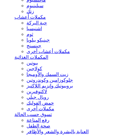
سيلينيوم
زنك
مكملات أعشاب
حبة البركة
اشنيسيا
ثوم
جينيكو بيلوبا
جينسنج
مكملات أعشاب أخرى
المكملات الغذائية
بيوتين
كولاجين
زيت السمك والأوميجا
جلوكوزامين وكوندروتين
بروبيوتيك وإنزيم اللاكتيز
لاكتوفيرين
رويال جيلي
حمض الفوليك
مكملات أخرى
تسوق حسب الحالة
رفع المناعة
صحة الطفل
العناية بالبشرة والشعر والأظافر