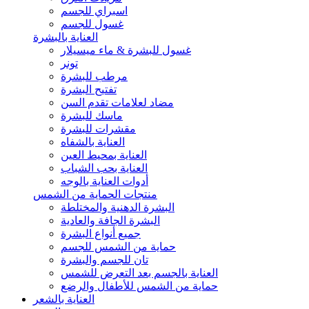
اسبراي للجسم
غسول للجسم
العناية بالبشرة
غسول للبشرة & ماء ميسيلار
تونر
مرطب للبشرة
تفتيح البشرة
مضاد لعلامات تقدم السن
ماسك للبشرة
مقشرات للبشرة
العناية بالشفاه
العناية بمحيط العين
العناية بحب الشباب
أدوات العناية بالوجه
منتجات الحماية من الشمس
البشرة الدهنية والمختلطة
البشرة الجافة والعادية
جميع أنواع البشرة
حماية من الشمس للجسم
تان للجسم والبشرة
العناية بالجسم بعد التعرض للشمس
حماية من الشمس للأطفال والرضع
العناية بالشعر