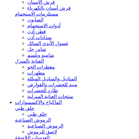
فرش الأسنان
فرش أسنان بالكهرباء
مستلزمات الاستحمام
الصابون
أدوات الاستحمام
قطن أذن
سدادات أذن
غسول الأيدي السائل
شاور جل
شامبو وبلسم
العناية بالمنزل
معطرات الجو
مطهرات
المناديل والمناديل المبللة
مبيد للحشرات والقوارض
طارد للحشرات
منتجات العناية المنزلية
الماكياج والاكسسوارات
حلق طبي
حلق طبي
الرموش الصناعية
الرموش الصناعية
لاصق للرموش
العدسات اللاصقة