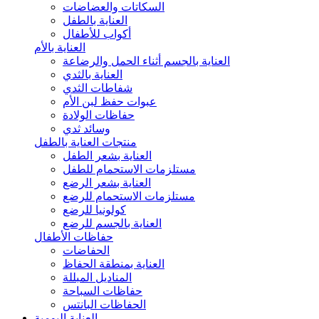
السكاتات والعضاضات
العناية بالطفل
أكواب للأطفال
العناية بالأم
العناية بالجسم أثناء الحمل والرضاعة
العناية بالثدي
شفاطات الثدي
عبوات حفظ لبن الأم
حفاظات الولادة
وسائد ثدي
منتجات العناية بالطفل
العناية بشعر الطفل
مستلزمات الاستحمام للطفل
العناية بشعر الرضع
مستلزمات الاستحمام للرضع
كولونيا للرضع
العناية بالجسم للرضع
حفاظات الأطفال
الحفاضات
العناية بمنطقة الحفاظ
المناديل المبللة
حفاظات السباحة
الحفاظات البانتس
العناية اليومية