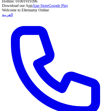
Hotline:
01001919396
Download our App
App Store
Google Play
Welcome to Eltemamy Online
العربية