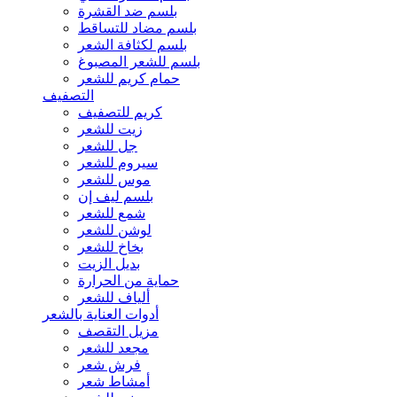
بلسم ضد القشرة
بلسم مضاد للتساقط
بلسم لكثافة الشعر
بلسم للشعر المصبوغ
حمام كريم للشعر
التصفيف
كريم للتصفيف
زيت للشعر
جل للشعر
سيروم للشعر
موس للشعر
بلسم ليف إن
شمع للشعر
لوشن للشعر
بخاخ للشعر
بديل الزيت
حماية من الحرارة
ألياف للشعر
أدوات العناية بالشعر
مزيل التقصف
مجعد للشعر
فرش شعر
أمشاط شعر