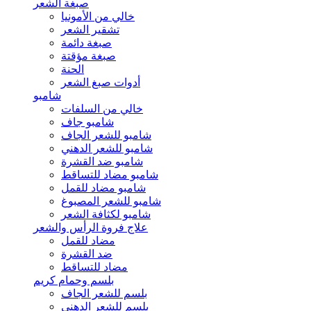
صبغة الشعر
خالي من الأمونيا
تشقير الشعر
صبغة دائمة
صبغة مؤقتة
الحنة
أدوات صبغ الشعر
شامبو
خالي من السلفات
شامبو جاف
شامبو للشعر الجاف
شامبو للشعر الدهني
شامبو ضد القشرة
شامبو مضاد للتساقط
شامبو مضاد للقمل
شامبو للشعر المصبوغ
شامبو لكثافة الشعر
علاج فروة الرأس والشعر
مضاد للقمل
ضد القشرة
مضاد للتساقط
بلسم وحمام كريم
بلسم للشعر الجاف
بلسم للشعر الدهني