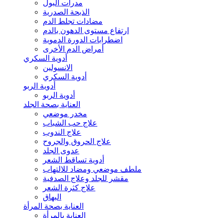
مدرات البول
الذبحة الصدرية
مضادات تجلط الدم
ارتفاع مستوى الدهون بالدم
اضطرابات الدورة الدموية
أمراض الدم الأخرى
أدوية السكري
الانسولين
أدوية السكري
أدوية الربو
أدوية الربو
العناية بصحة الجلد
مخدر موضعي
علاج حب الشباب
علاج الندوب
علاج الحروق والجروح
عدوى الجلد
أدوية تساقط الشعر
ملطف موضعي ومضاد للالتهاب
مقشر للجلد وعلاج الصدفية
علاج كثرة الشعر
البهاق
العناية بصحة المرأة
العناية بالمرأة