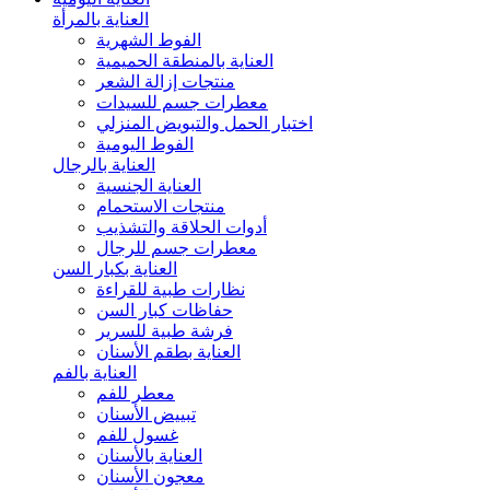
العناية بالمرأة
الفوط الشهرية
العناية بالمنطقة الحميمية
منتجات إزالة الشعر
معطرات جسم للسيدات
اختبار الحمل والتبويض المنزلي
الفوط اليومية
العناية بالرجال
العناية الجنسية
منتجات الاستحمام
أدوات الحلاقة والتشذيب
معطرات جسم للرجال
العناية بكبار السن
نظارات طبية للقراءة
حفاظات كبار السن
فرشة طبية للسرير
العناية بطقم الأسنان
العناية بالفم
معطر للفم
تبييض الأسنان
غسول للفم
العناية بالأسنان
معجون الأسنان