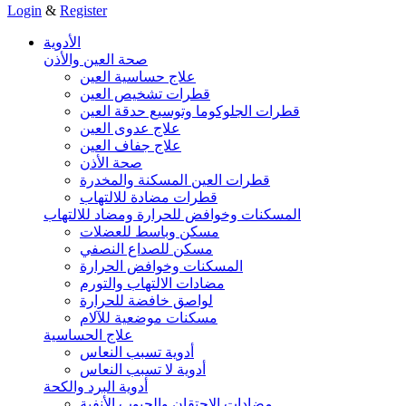
Login
&
Register
الأدوية
صحة العين والأذن
علاج حساسية العين
قطرات تشخيص العين
قطرات الجلوكوما وتوسيع حدقة العين
علاج عدوى العين
علاج جفاف العين
صحة الأذن
قطرات العين المسكنة والمخدرة
قطرات مضادة للالتهاب
المسكنات وخوافض للحرارة ومضاد للالتهاب
مسكن وباسط للعضلات
مسكن للصداع النصفي
المسكنات وخوافض الحرارة
مضادات الالتهاب والتورم
لواصق خافضة للحرارة
مسكنات موضعية للآلام
علاج الحساسية
أدوية تسبب النعاس
أدوية لا تسبب النعاس
أدوية البرد والكحة
مضادات الاحتقان والجيوب الأنفية