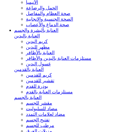
الأنيميا
الحمل والرضاعة
صحة العظام والمفاصل
الصحة الجنسية والإنجابية
صحة الدماغ والأعصاب
العناية بالبشرة والجسم
العناية باليدين
كريم اليدين
مطهر لليدين
العناية بالأظافر
مستلزمات العناية باليدين والأظافر
غسول اليدين
العناية بالقدمين
كريم للقدمين
تقشير للقدمين
بودرة للقدم
مستلزمات العناية بالقدم
العناية بالجسم
مقشر للجسم
مضاد للسليوليت
مضاد لعلامات التمدد
تفتيح الجسم
مرطب للجسم
مزيلات العرق