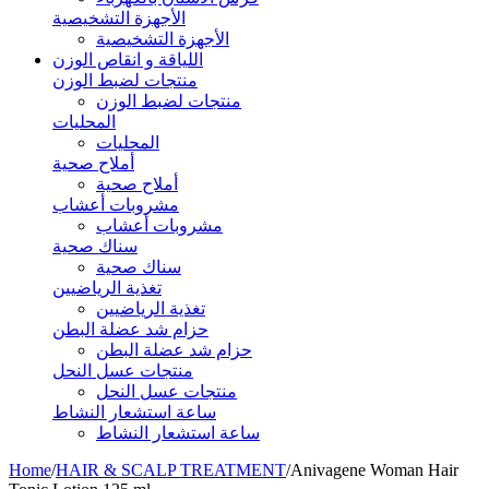
الأجهزة التشخيصية
الأجهزة التشخيصية
اللياقة و انقاص الوزن
منتجات لضبط الوزن
منتجات لضبط الوزن
المحليات
المحليات
أملاح صحية
أملاح صحية
مشروبات أعشاب
مشروبات أعشاب
سناك صحية
سناك صحية
تغذية الرياضيين
تغذية الرياضيين
حزام شد عضلة البطن
حزام شد عضلة البطن
منتجات عسل النحل
منتجات عسل النحل
ساعة استشعار النشاط
ساعة استشعار النشاط
Home
/
HAIR & SCALP TREATMENT
/
Anivagene Woman Hair