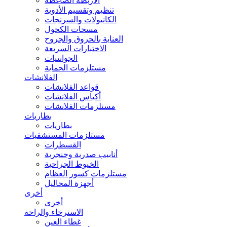
الأربطة الضاغطة
تنظيم وتقسيم الأدوية
الكانيولات والسرنجات
مسحات الكحول
العناية بالحروق والجروح
الاختبارات السريعة
الجوانتيات
مستلزمات الحماية
الفلانشات
قواعد الفلانشات
أكياس الفلانشات
مستلزمات الفلانشات
بطاريات
بطاريات
مستلزمات المستشفيات
القسطرات
أنابيب صدرية وحنجرية
الخيوط الجراحية
مستلزمات كسور العظام
أجهزة المحاليل
أخرى
أخرى
الاسترخاء والراحة
غطاء العين