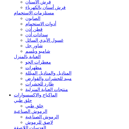
فرش الأسنان
فرش أسنان بالكهرباء
مستلزمات الاستحمام
الصابون
أدوات الاستحمام
قطن أذن
سدادات أذن
غسول الأيدي السائل
شاور جل
شامبو وبلسم
العناية بالمنزل
معطرات الجو
مطهرات
المناديل والمناديل المبللة
مبيد للحشرات والقوارض
طارد للحشرات
منتجات العناية المنزلية
الماكياج والاكسسوارات
حلق طبي
حلق طبي
الرموش الصناعية
الرموش الصناعية
لاصق للرموش
العدسات اللاصقة