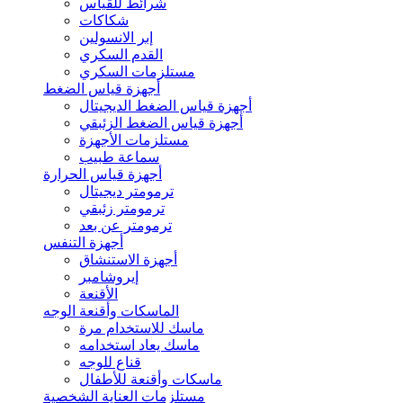
شرائط للقياس
شكاكات
إبر الانسولين
القدم السكري
مستلزمات السكري
أجهزة قياس الضغط
أجهزة قياس الضغط الديجيتال
أجهزة قياس الضغط الزئبقي
مستلزمات الأجهزة
سماعة طبيب
أجهزة قياس الحرارة
ترمومتر ديجيتال
ترمومتر زئبقي
ترمومتر عن بعد
أجهزة التنفس
أجهزة الاستنشاق
إيروشامبر
الأقنعة
الماسكات وأقنعة الوجه
ماسك للاستخدام مرة
ماسك يعاد استخدامه
قناع للوجه
ماسكات وأقنعة للأطفال
مستلزمات العناية الشخصية