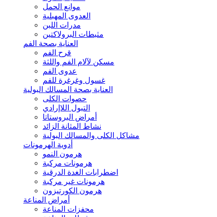
موانع الحمل
العدوى المهبلية
مدرات اللبن
مثبطات البرولاكتين
العناية بصحة الفم
قرح الفم
مسكن لآلام الفم واللثة
عدوى الفم
غسول وغرغرة للفم
العناية بصحة المسالك البولية
حصوات الكلى
التبول اللاإرادي
أمراض البروستاتا
نشاط المثانة الزائد
مشاكل الكلى والمسالك البولية
أدوية الهرمونات
هرمون النمو
هرمونات مركبة
اضطرابات الغدة الدرقية
هرمونات غير مركبة
هرمون الكورتيزون
أمراض المناعة
محفزات المناعة