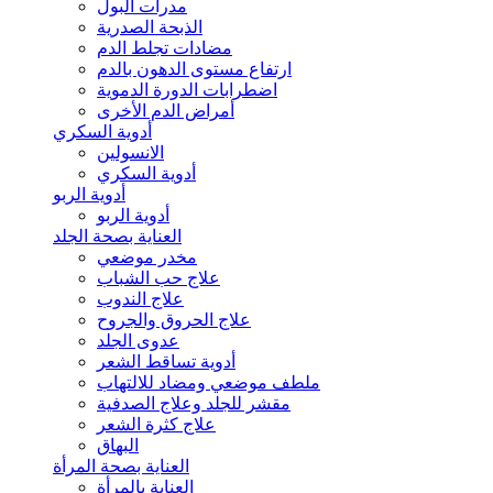
مدرات البول
الذبحة الصدرية
مضادات تجلط الدم
ارتفاع مستوى الدهون بالدم
اضطرابات الدورة الدموية
أمراض الدم الأخرى
أدوية السكري
الانسولين
أدوية السكري
أدوية الربو
أدوية الربو
العناية بصحة الجلد
مخدر موضعي
علاج حب الشباب
علاج الندوب
علاج الحروق والجروح
عدوى الجلد
أدوية تساقط الشعر
ملطف موضعي ومضاد للالتهاب
مقشر للجلد وعلاج الصدفية
علاج كثرة الشعر
البهاق
العناية بصحة المرأة
العناية بالمرأة