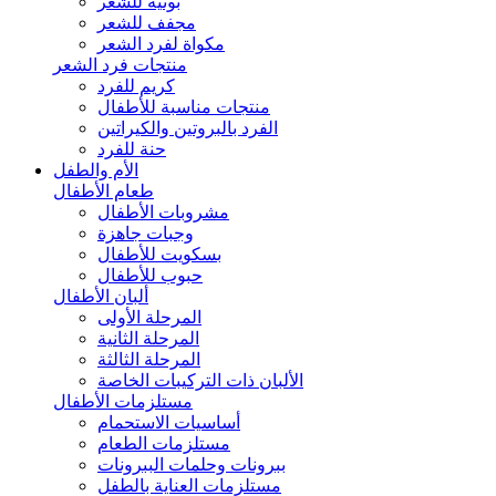
بونيه للشعر
مجفف للشعر
مكواة لفرد الشعر
منتجات فرد الشعر
كريم للفرد
منتجات مناسبة للأطفال
الفرد بالبروتين والكيراتين
حنة للفرد
الأم والطفل
طعام الأطفال
مشروبات الأطفال
وجبات جاهزة
بسكويت للأطفال
حبوب للأطفال
ألبان الأطفال
المرحلة الأولى
المرحلة الثانية
المرحلة الثالثة
الألبان ذات التركيبات الخاصة
مستلزمات الأطفال
أساسيات الاستحمام
مستلزمات الطعام
ببرونات وحلمات الببرونات
مستلزمات العناية بالطفل