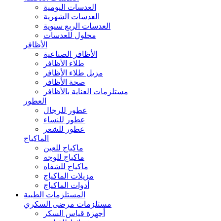
العدسات اليومية
العدسات الشهرية
العدسات الربع سنوية
محلول للعدسات
الأظافر
الأظافر الصناعية
طلاء الأظافر
مزيل طلاء الأظافر
صحة الأظافر
مستلزمات العناية بالأظافر
العطور
عطور للرجال
عطور للنساء
عطور للشعر
الماكياج
ماكياج للعين
ماكياج للوجه
ماكياج للشفاه
مزيلات الماكياج
أدوات الماكياج
المستلزمات الطبية
مستلزمات مرضى السكري
أجهزة قياس السكر