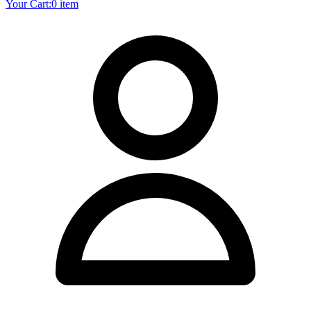
Your Cart:
0 item