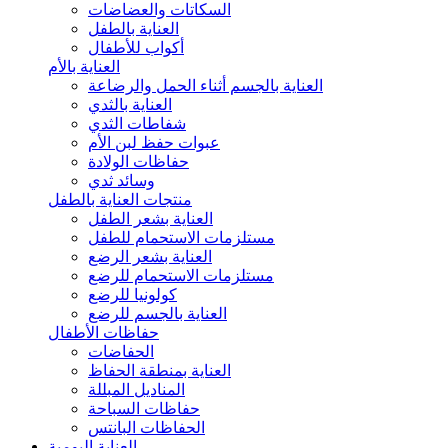
السكاتات والعضاضات
العناية بالطفل
أكواب للأطفال
العناية بالأم
العناية بالجسم أثناء الحمل والرضاعة
العناية بالثدي
شفاطات الثدي
عبوات حفظ لبن الأم
حفاظات الولادة
وسائد ثدي
منتجات العناية بالطفل
العناية بشعر الطفل
مستلزمات الاستحمام للطفل
العناية بشعر الرضع
مستلزمات الاستحمام للرضع
كولونيا للرضع
العناية بالجسم للرضع
حفاظات الأطفال
الحفاضات
العناية بمنطقة الحفاظ
المناديل المبللة
حفاظات السباحة
الحفاظات البانتس
العناية اليومية