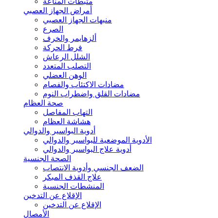
مثبطات المناعة
أمراض الجهاز العصبي
منبهات الجهاز العصبي
الصرع
ألزهايمر والخرف
فرط الحركة
الشلل الرعاش
التصلب المتعدد
الوهن العضلي
مضادات الاكتئاب والفصام
مضادات القلق واضطراب النوم
صحة العظام
التهاب المفاصل
هشاشة العظام
أدوية البواسير والدوالي
الأدوية الموضعية للبواسير والدوالي
أدوية علاج البواسير والدوالي
الصحة الجنسية
الضعف الجنسي وأدوية الانتصاب
علاج القذف المبكر
المنشطات الجنسية
الإقلاع عن التدخين
الإقلاع عن التدخين
الأمصال