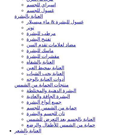
اسبراي للجسم
غسول للجسم
العناية بالبشرة
غسول للبشرة & ماء ميسيلار
تونر
مرطب للبشرة
تفتيح البشرة
مضاد لعلامات تقدم السن
ماسك للبشرة
مقشرات للبشرة
العناية بالشفاه
العناية بمحيط العين
العناية بحب الشباب
أدوات العناية بالوجه
منتجات الحماية من الشمس
البشرة الدهنية والمختلطة
البشرة الجافة والعادية
جميع أنواع البشرة
حماية من الشمس للجسم
تان للجسم والبشرة
العناية بالجسم بعد التعرض للشمس
حماية من الشمس للأطفال والرضع
العناية بالشعر