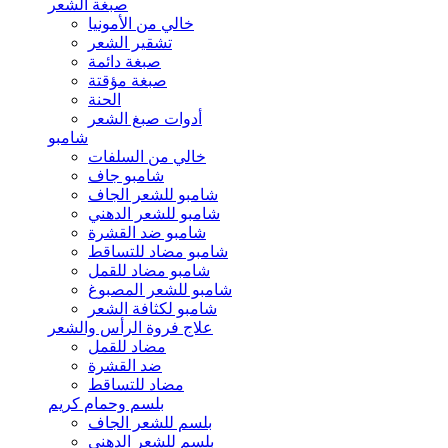
صبغة الشعر
خالي من الأمونيا
تشقير الشعر
صبغة دائمة
صبغة مؤقتة
الحنة
أدوات صبغ الشعر
شامبو
خالي من السلفات
شامبو جاف
شامبو للشعر الجاف
شامبو للشعر الدهني
شامبو ضد القشرة
شامبو مضاد للتساقط
شامبو مضاد للقمل
شامبو للشعر المصبوغ
شامبو لكثافة الشعر
علاج فروة الرأس والشعر
مضاد للقمل
ضد القشرة
مضاد للتساقط
بلسم وحمام كريم
بلسم للشعر الجاف
بلسم للشعر الدهني