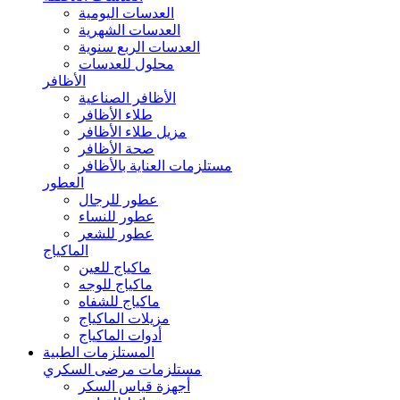
العدسات اليومية
العدسات الشهرية
العدسات الربع سنوية
محلول للعدسات
الأظافر
الأظافر الصناعية
طلاء الأظافر
مزيل طلاء الأظافر
صحة الأظافر
مستلزمات العناية بالأظافر
العطور
عطور للرجال
عطور للنساء
عطور للشعر
الماكياج
ماكياج للعين
ماكياج للوجه
ماكياج للشفاه
مزيلات الماكياج
أدوات الماكياج
المستلزمات الطبية
مستلزمات مرضى السكري
أجهزة قياس السكر