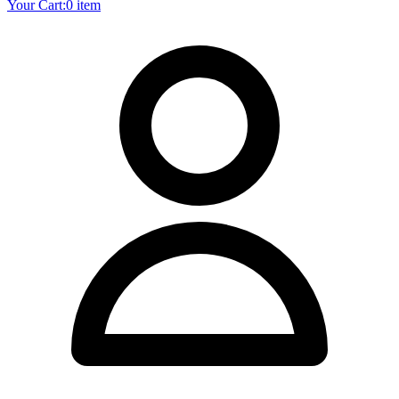
Your Cart:
0 item