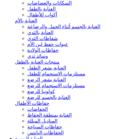
السكاتات والعضاضات
العناية بالطفل
أكواب للأطفال
العناية بالأم
العناية بالجسم أثناء الحمل والرضاعة
العناية بالثدي
شفاطات الثدي
عبوات حفظ لبن الأم
حفاظات الولادة
وسائد ثدي
منتجات العناية بالطفل
العناية بشعر الطفل
مستلزمات الاستحمام للطفل
العناية بشعر الرضع
مستلزمات الاستحمام للرضع
كولونيا للرضع
العناية بالجسم للرضع
حفاظات الأطفال
الحفاضات
العناية بمنطقة الحفاظ
المناديل المبللة
حفاظات السباحة
الحفاظات البانتس
العناية اليومية