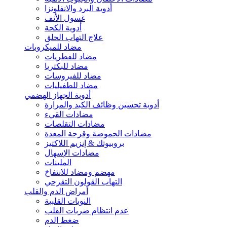
أدوية البرد والانفلونزا
غسول الأنف
أدوية الكحة
علاج التهاب الحلق
مضاد للميكروبات
مضاد للفطريات
مضاد للبكتريا
مضاد للفيروسات
مضاد للطفيليات
أدوية الجهاز الهضمي
أدوية تحسين وظائف الكبد والمرارة
مضادات القيء
مضادات التقلصات
مضادات الحموضة وقرحة المعدة
بروبيوتك & إنزيم اللاكتيز
مضادات الإسهال
الملينات
مهضم ومضاد للانتفاخ
التهاب القولون التقرحي
أمراض الدم والقلب
النوبات القلبية
عدم انتظام ضربات القلب
ضغط الدم