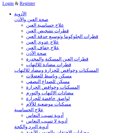
Login
&
Register
الأدوية
صحة العين والأذن
علاج حساسية العين
قطرات تشخيص العين
قطرات الجلوكوما وتوسيع حدقة العين
علاج عدوى العين
علاج جفاف العين
صحة الأذن
قطرات العين المسكنة والمخدرة
قطرات مضادة للالتهاب
المسكنات وخوافض للحرارة ومضاد للالتهاب
مسكن وباسط للعضلات
مسكن للصداع النصفي
المسكنات وخوافض الحرارة
مضادات الالتهاب والتورم
لواصق خافضة للحرارة
مسكنات موضعية للآلام
علاج الحساسية
أدوية تسبب النعاس
أدوية لا تسبب النعاس
أدوية البرد والكحة
مضادات الاحتقان والجيوب الأنفية