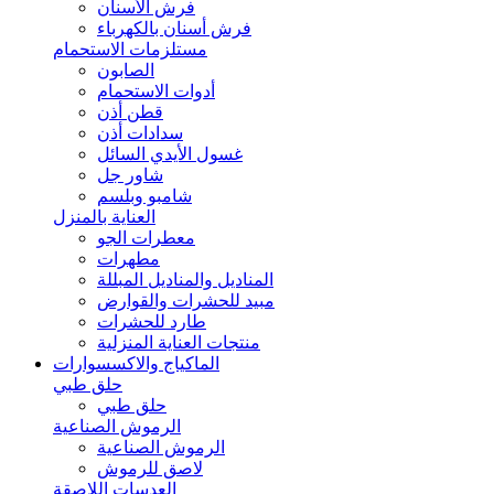
فرش الأسنان
فرش أسنان بالكهرباء
مستلزمات الاستحمام
الصابون
أدوات الاستحمام
قطن أذن
سدادات أذن
غسول الأيدي السائل
شاور جل
شامبو وبلسم
العناية بالمنزل
معطرات الجو
مطهرات
المناديل والمناديل المبللة
مبيد للحشرات والقوارض
طارد للحشرات
منتجات العناية المنزلية
الماكياج والاكسسوارات
حلق طبي
حلق طبي
الرموش الصناعية
الرموش الصناعية
لاصق للرموش
العدسات اللاصقة