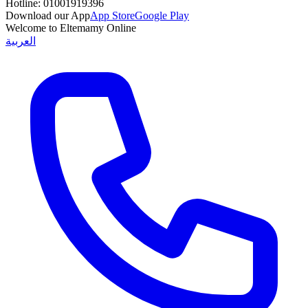
Hotline:
01001919396
Download our App
App Store
Google Play
Welcome to Eltemamy Online
العربية