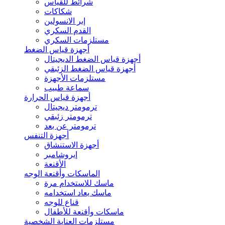
شرائط للقياس
شكاكات
إبر الانسولين
القدم السكري
مستلزمات السكري
أجهزة قياس الضغط
أجهزة قياس الضغط الديجيتال
أجهزة قياس الضغط الزئبقي
مستلزمات الأجهزة
سماعة طبيب
أجهزة قياس الحرارة
ترمومتر ديجيتال
ترمومتر زئبقي
ترمومتر عن بعد
أجهزة التنفس
أجهزة الاستنشاق
إيروشامبر
الأقنعة
الماسكات وأقنعة الوجه
ماسك للاستخدام مرة
ماسك يعاد استخدامه
قناع للوجه
ماسكات وأقنعة للأطفال
مستلزمات العناية الشخصية