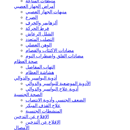
مثبطات المناعة
أمراض الجهاز العصبي
منبهات الجهاز العصبي
الصرع
ألزهايمر والخرف
فرط الحركة
الشلل الرعاش
التصلب المتعدد
الوهن العضلي
مضادات الاكتئاب والفصام
مضادات القلق واضطراب النوم
صحة العظام
التهاب المفاصل
هشاشة العظام
أدوية البواسير والدوالي
الأدوية الموضعية للبواسير والدوالي
أدوية علاج البواسير والدوالي
الصحة الجنسية
الضعف الجنسي وأدوية الانتصاب
علاج القذف المبكر
المنشطات الجنسية
الإقلاع عن التدخين
الإقلاع عن التدخين
الأمصال