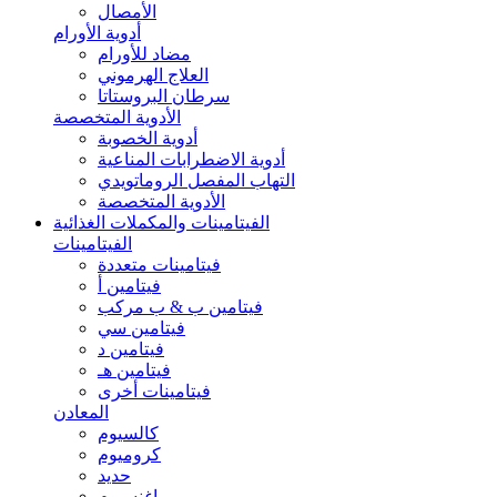
الأمصال
أدوية الأورام
مضاد للأورام
العلاج الهرموني
سرطان البروستاتا
الأدوية المتخصصة
أدوية الخصوبة
أدوية الاضطرابات المناعية
التهاب المفصل الروماتويدي
الأدوية المتخصصة
الفيتامينات والمكملات الغذائية
الفيتامينات
فيتامينات متعددة
فيتامين أ
فيتامين ب & ب مركب
فيتامين سي
فيتامين د
فيتامين هـ
فيتامينات أخرى
المعادن
كالسيوم
كروميوم
حديد
ماغنسيوم