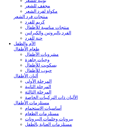
بونيه للشعر
مجفف للشعر
مكواة لفرد الشعر
منتجات فرد الشعر
كريم للفرد
منتجات مناسبة للأطفال
الفرد بالبروتين والكيراتين
حنة للفرد
الأم والطفل
طعام الأطفال
مشروبات الأطفال
وجبات جاهزة
بسكويت للأطفال
حبوب للأطفال
ألبان الأطفال
المرحلة الأولى
المرحلة الثانية
المرحلة الثالثة
الألبان ذات التركيبات الخاصة
مستلزمات الأطفال
أساسيات الاستحمام
مستلزمات الطعام
ببرونات وحلمات الببرونات
مستلزمات العناية بالطفل