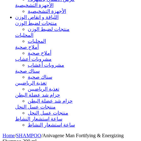
الأجهزة التشخيصية
الأجهزة التشخيصية
اللياقة و انقاص الوزن
منتجات لضبط الوزن
منتجات لضبط الوزن
المحليات
المحليات
أملاح صحية
أملاح صحية
مشروبات أعشاب
مشروبات أعشاب
سناك صحية
سناك صحية
تغذية الرياضيين
تغذية الرياضيين
حزام شد عضلة البطن
حزام شد عضلة البطن
منتجات عسل النحل
منتجات عسل النحل
ساعة استشعار النشاط
ساعة استشعار النشاط
Home
/
SHAMPOO
/
Anivagene Man Fortifying & Energizing