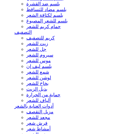
بلسم ضد القشرة
بلسم مضاد للتساقط
بلسم لكثافة الشعر
بلسم للشعر المصبوغ
حمام كريم للشعر
التصفيف
كريم للتصفيف
زيت للشعر
جل للشعر
سيروم للشعر
موس للشعر
بلسم ليف إن
شمع للشعر
لوشن للشعر
بخاخ للشعر
بديل الزيت
حماية من الحرارة
ألياف للشعر
أدوات العناية بالشعر
مزيل التقصف
مجعد للشعر
فرش شعر
أمشاط شعر