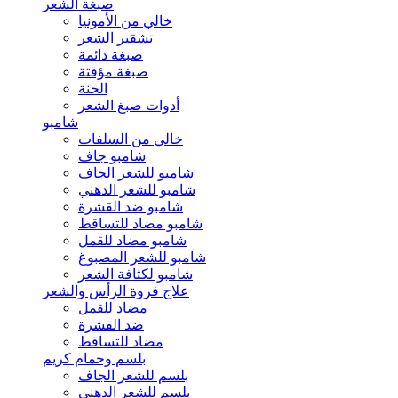
صبغة الشعر
خالي من الأمونيا
تشقير الشعر
صبغة دائمة
صبغة مؤقتة
الحنة
أدوات صبغ الشعر
شامبو
خالي من السلفات
شامبو جاف
شامبو للشعر الجاف
شامبو للشعر الدهني
شامبو ضد القشرة
شامبو مضاد للتساقط
شامبو مضاد للقمل
شامبو للشعر المصبوغ
شامبو لكثافة الشعر
علاج فروة الرأس والشعر
مضاد للقمل
ضد القشرة
مضاد للتساقط
بلسم وحمام كريم
بلسم للشعر الجاف
بلسم للشعر الدهني