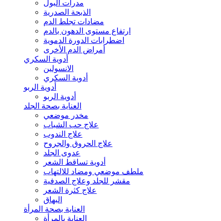
مدرات البول
الذبحة الصدرية
مضادات تجلط الدم
ارتفاع مستوى الدهون بالدم
اضطرابات الدورة الدموية
أمراض الدم الأخرى
أدوية السكري
الانسولين
أدوية السكري
أدوية الربو
أدوية الربو
العناية بصحة الجلد
مخدر موضعي
علاج حب الشباب
علاج الندوب
علاج الحروق والجروح
عدوى الجلد
أدوية تساقط الشعر
ملطف موضعي ومضاد للالتهاب
مقشر للجلد وعلاج الصدفية
علاج كثرة الشعر
البهاق
العناية بصحة المرأة
العناية بالمرأة