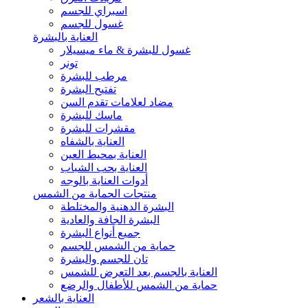
اسبراي للجسم
غسول للجسم
العناية بالبشرة
غسول للبشرة & ماء ميسيلار
تونر
مرطب للبشرة
تفتيح البشرة
مضاد لعلامات تقدم السن
ماسك للبشرة
مقشرات للبشرة
العناية بالشفاه
العناية بمحيط العين
العناية بحب الشباب
أدوات العناية بالوجه
منتجات الحماية من الشمس
البشرة الدهنية والمختلطة
البشرة الجافة والعادية
جميع أنواع البشرة
حماية من الشمس للجسم
تان للجسم والبشرة
العناية بالجسم بعد التعرض للشمس
حماية من الشمس للأطفال والرضع
العناية بالشعر