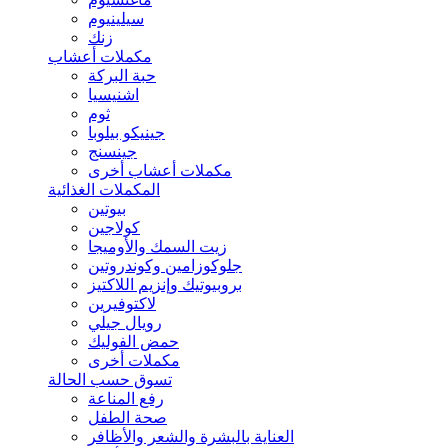
سيلينيوم
زنك
مكملات أعشاب
حبة البركة
اشنيسيا
ثوم
جينيكو بيلوبا
جينسنج
مكملات أعشاب أخرى
المكملات الغذائية
بيوتين
كولاجين
زيت السمك والأوميجا
جلوكوزامين وكوندروتين
بروبيوتيك وإنزيم اللاكتيز
لاكتوفيرين
رويال جيلي
حمض الفوليك
مكملات أخرى
تسوق حسب الحالة
رفع المناعة
صحة الطفل
العناية بالبشرة والشعر والأظافر