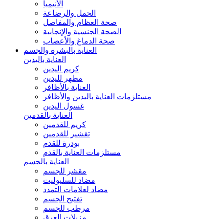
الأنيميا
الحمل والرضاعة
صحة العظام والمفاصل
الصحة الجنسية والإنجابية
صحة الدماغ والأعصاب
العناية بالبشرة والجسم
العناية باليدين
كريم اليدين
مطهر لليدين
العناية بالأظافر
مستلزمات العناية باليدين والأظافر
غسول اليدين
العناية بالقدمين
كريم للقدمين
تقشير للقدمين
بودرة للقدم
مستلزمات العناية بالقدم
العناية بالجسم
مقشر للجسم
مضاد للسليوليت
مضاد لعلامات التمدد
تفتيح الجسم
مرطب للجسم
مزيلات العرق