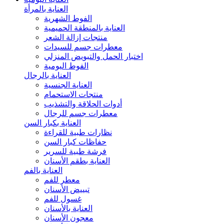
العناية بالمرأة
الفوط الشهرية
العناية بالمنطقة الحميمية
منتجات إزالة الشعر
معطرات جسم للسيدات
اختبار الحمل والتبويض المنزلي
الفوط اليومية
العناية بالرجال
العناية الجنسية
منتجات الاستحمام
أدوات الحلاقة والتشذيب
معطرات جسم للرجال
العناية بكبار السن
نظارات طبية للقراءة
حفاظات كبار السن
فرشة طبية للسرير
العناية بطقم الأسنان
العناية بالفم
معطر للفم
تبييض الأسنان
غسول للفم
العناية بالأسنان
معجون الأسنان