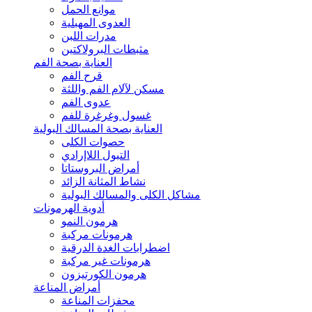
موانع الحمل
العدوى المهبلية
مدرات اللبن
مثبطات البرولاكتين
العناية بصحة الفم
قرح الفم
مسكن لآلام الفم واللثة
عدوى الفم
غسول وغرغرة للفم
العناية بصحة المسالك البولية
حصوات الكلى
التبول اللاإرادي
أمراض البروستاتا
نشاط المثانة الزائد
مشاكل الكلى والمسالك البولية
أدوية الهرمونات
هرمون النمو
هرمونات مركبة
اضطرابات الغدة الدرقية
هرمونات غير مركبة
هرمون الكورتيزون
أمراض المناعة
محفزات المناعة