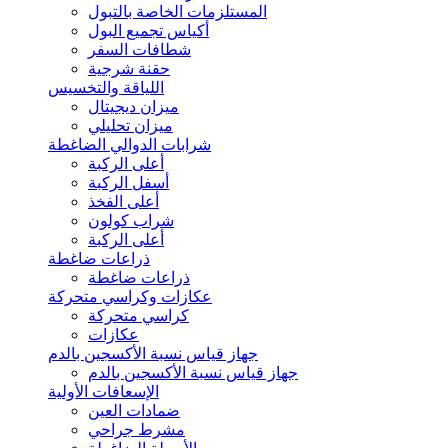
المستلزمات الخاصة بالتبول
أكياس تجميع البول
شطافات السفر
حقنة شرجية
اللياقة والتخسيس
ميزان ديجيتال
ميزان تحليلي
شرابات الدوالي الضاغطة
أعلى الركبة
أسفل الركبة
أعلى الفخذ
شراب كولون
أعلى الركبة
ذراعات ضاغطة
ذراعات ضاغطة
عكازات وكراسي متحركة
كراسي متحركة
عكازات
جهاز قياس نسبة الأكسجين بالدم
جهاز قياس نسبة الأكسجين بالدم
الإسعافات الأولية
ضمادات العين
مشرط جراحي