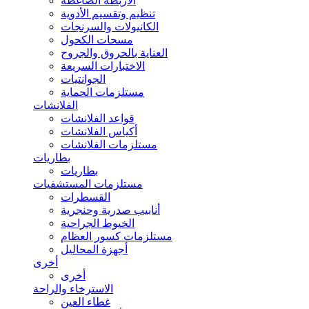
الأربطة الضاغطة
تنظيم وتقسيم الأدوية
الكانيولات والسرنجات
مسحات الكحول
العناية بالحروق والجروح
الاختبارات السريعة
الجوانتيات
مستلزمات الحماية
الفلانشات
قواعد الفلانشات
أكياس الفلانشات
مستلزمات الفلانشات
بطاريات
بطاريات
مستلزمات المستشفيات
القسطرات
أنابيب صدرية وحنجرية
الخيوط الجراحية
مستلزمات كسور العظام
أجهزة المحاليل
أخرى
أخرى
الاسترخاء والراحة
غطاء العين